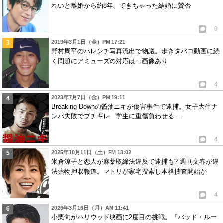
れいと離婚から約8年、できちゃった結婚に賛否
0
2019年3月1日（金）PM 17:21
野村周平のハレンチ写真流出で物議。歩きタバコ動画に続
く問題にアミューズの対応は…画像あり
4
2023年7月7日（金）PM 19:11
Breaking Downの醤油ニキが傷害事件で逮捕。女子大生ナ
ンパ失敗でブチギレ、学生に重傷負わせる…
4
2025年10月11日（土）PM 13:02
米倉涼子と恋人が麻薬取締法違反で逮捕も? 週刊文春が違
法薬物押収報道。マトリが家宅捜索し本格捜査開始か
4
2026年3月16日（月）AM 11:41
小栗旬がハリウッド映画に2度目の挑戦。『バッド・ルー