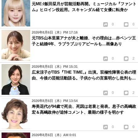
元ME:I飯田栞月が芸能活動再開。ミュージカル『ファント
ム』ヒロイン役起用。スキャンダル経て女優に転身か
0
0
2026年8月6日（木）PM 17:16
元TBS山本里菜アナが夫と離婚、その理由は…赤ベンツ王
子と結婚4年、ラブラブぶりアピールも…画像あり
0
2
2026年8月6日（木）PM 15:31
広末涼子がTBS『THE TIME,』出演。双極性障害公表の理
由、今後の芸能活動語る。子供からの言葉明かし批判も…
0
2
2026年8月6日（木）PM 13:54
寿美花代が94歳で死去、死因は老衰と発表。息子の髙嶋政
宏＆髙嶋政伸が追悼コメント、最期の様子を明かす
0
0
2026年8月6日（木）AM 0:01