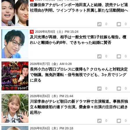
佐藤佳奈アナがレインボー池田直人と結婚、読売テレビ退
社理由が判明。ツインプラネット所属し新たな活動開始へ
0
0
2026年8月8日（土）PM 15:24
及川光博が再婚、相手は一般女性で第1子妊娠も報告。檀
れいと離婚から約8年、できちゃった結婚に賛否
0
0
2026年8月7日（金）AM 0:28
長州小力が西口プロレスに復帰も? クロちゃんと対戦決定
で物議。無免許運転・信号無視でクビも、3ヶ月でリング
に戻る
0
0
2026年8月6日（木）PM 21:44
川栄李奈がテレビ朝日の新ドラマ枠で主演報道。事務所独
立＆離婚後初の連ドラ出演。榮倉奈々出演の注目作に続き
起用か
0
0
2026年8月6日（木）PM 20:18