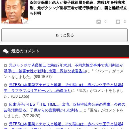
薬師寺保栄と恋人が養子縁組届を偽造、懲役1年を検察求
刑。元ボクシング世界王者が犯行動機告白、妻と離婚成立
も判明
0
2
もっと見る
最近のコメント
元ジャンポケ斉藤慎二に懲役7年求刑。不同意性交事件で実刑判決が
濃厚に…被害女性が裁判に出廷、深刻な被害告白
に『ドバシー』がコメ
ントをしました。(8/8 15:57)
元TBS山本里菜アナが夫と離婚、その理由は…赤ベンツ王子と結婚4
年、ラブラブぶりアピールも…画像あり
に『匿名』がコメントをしまし
た。(8/8 10:55)
広末涼子がTBS『THE TIME,』出演。双極性障害公表の理由、今後の
芸能活動語る。子供からの言葉明かし批判も…
に『匿名』がコメントを
しました。(8/7 20:20)
元TBS山本里菜アナが夫と離婚、その理由は…赤ベンツ王子と結婚4