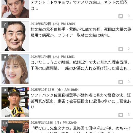
テナント：トウキョウ』でアメリカ進出、ネットの反応
は…
0
2019年5月2日（木）PM 12:54
桂文枝の元不倫相手・紫艶が41歳で急死、死因は大量の薬
服用で病死か。フライデー取材に文枝は絶句…
2
2024年1月4日（木）PM 13:51
はいだしょうこが離婚。結婚12年で夫と別れた理由説明。
子供の出産願望、一緒のお墓に入れる喜び語った過去も…
9
2025年10月17日（金）AM 10:54
ソフトバンク佐藤直樹選手が婚約者に暴力で警察沙汰、証
拠写真が流出。傷害で被害届提出し泥沼の争いに…画像あ
り
3
2026年3月16日（月）PM 22:49
『呼び出し先生タナカ』最終回で田中卓志が涙。めちゃイ