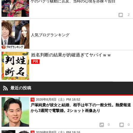
ケのパクリ騒動に言及、当時の心境を赤裸々告白
2
人気ブログランキング
姓名判断の結果が的確過ぎてヤバイｗｗ
PR
最近の投稿
2026年8月8日（土）PM 18:52
戸塚純貴が彼女と結婚、相手は年下の一般女性。熱愛報道
から3週間で電撃婚。2ショット画像あり
0
0
2026年8月8日（土）PM 18:16