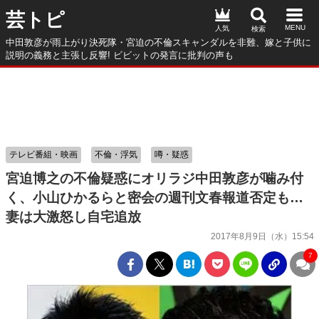
芸トピ
人気
中田敦彦が雨上がり決死隊・宮迫の不倫スキャンダルを非難、嫁と子供に
説明の義務と主張し反響! ビビットの発言に批判の声も
テレビ番組・映画
不倫・浮気
噂・疑惑
宮迫博之の不倫疑惑にオリラジ中田敦彦が噛み付
く、小山ひかるらと密会の週刊文春報道否定も…
妻は大激怒し自宅追放
2017年8月9日（水）15:54
7