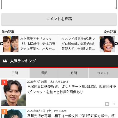
6
チョコ
ID:NDhkMGIzYj
( 2017年8月11日 12:55 PM )
バイキングみましたが、明らかに 一般の主婦を敵に回しましたね！黒、真
っ黒で 信用無し！お笑い芸人だから許されるわけないわ
2
2
前の記事
次の記事
7
匿名
ID:OTA2ZWZlZD
( 2017年8月12日 4:09 PM )
水卜麻美アナ『スッキ
キスマイ横尾渉が1級マ
中田の人を見下した態度にテレビ見るたび腹がたつ。本当に何様なんだろ
リ!!』MC就任で岩本乃蒼
グロ解体師の試験合格!
うね。人のことを上から目線で偉そうに言える立場なのだろうか？いずれ
アナは卒業へ、ハリセン
芸能人初、全国8人目の
中田みたいな人は足元すくわれる。中田みたいな人ほど立場危うくなると
ボン近藤春菜の不要論が
資格認定者に! 画像あり
自分の都合のいいように言い逃れする。
ネットでは噴出も…
人気ランキング
2
1
日間
週間
月間
コメント
2026年7月16日（木）AM 11:46
戸塚純貴に熱愛報道、彼女とデート現場目撃。現在同棲中
で2ショットを堂々と披露? 画像あり
1
2026年8月8日（土）PM 15:24
及川光博が再婚、相手は一般女性で第1子妊娠も報告。檀