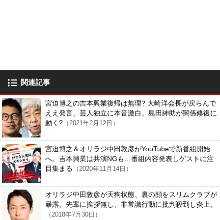
関連記事
宮迫博之の吉本興業復帰は無理? 大崎洋会長が戻らんで
ええ発言、芸人独立に本音激白。島田紳助が関係修復に
動く?
（2021年2月12日）
宮迫博之＆オリラジ中田敦彦がYouTubeで新番組開始
へ。吉本興業は共演NGも…番組内容発表しゲストに注
目集まる
（2020年11月14日）
オリラジ中田敦彦が天狗状態、裏の顔をスリムクラブが
暴露。先輩に挨拶無し、非常識行動に批判殺到し炎上。
（2018年7月30日）