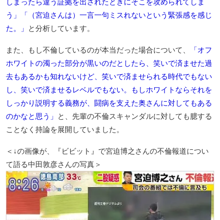
しまったら違う証拠を出されたときにそこを攻められてしま
う」「（宮迫さんは）一言一句ミスれないという緊張感を感じ
た。」
と分析しています。
また、もし不倫しているのが本当だった場合について、
「オフ
ホワイトの濁った部分が黒いのだとしたら、笑いで済ませた過
去もあるかも知れないけど、笑いで済ませられる時代でもない
し、笑いで済ませるレベルでもない。もしホワイトならそれを
しっかり説明する義務が、闘病を支えた奥さんに対してもある
のかなと思う」
と、先輩の不倫スキャンダルに対しても臆する
ことなく持論を展開していました。
＜↓の画像が、『ビビット』で宮迫博之さんの不倫報道につい
て語る中田敦彦さんの写真＞