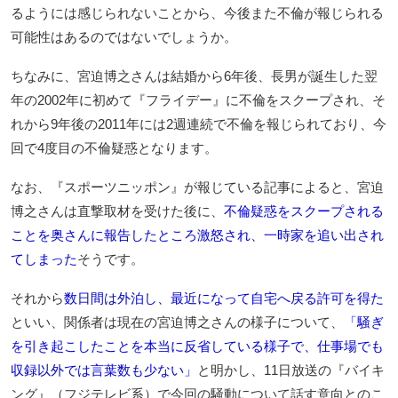
るようには感じられないことから、今後また不倫が報じられる
可能性はあるのではないでしょうか。
ちなみに、宮迫博之さんは結婚から6年後、長男が誕生した翌
年の2002年に初めて『フライデー』に不倫をスクープされ、そ
れから9年後の2011年には2週連続で不倫を報じられており、今
回で4度目の不倫疑惑となります。
なお、『スポーツニッポン』が報じている記事によると、宮迫
博之さんは直撃取材を受けた後に、
不倫疑惑をスクープされる
ことを奥さんに報告したところ激怒され、一時家を追い出され
てしまった
そうです。
それから
数日間は外泊し、最近になって自宅へ戻る許可を得た
といい、関係者は現在の宮迫博之さんの様子について、
「騒ぎ
を引き起こしたことを本当に反省している様子で、仕事場でも
収録以外では言葉数も少ない」
と明かし、11日放送の『バイキ
ング』（フジテレビ系）で今回の騒動について話す意向とのこ