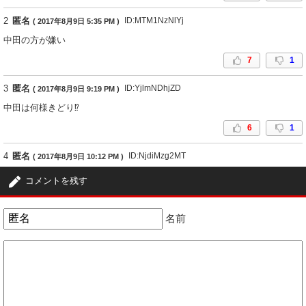
2
匿名
ID:MTM1NzNlYj
( 2017年8月9日 5:35 PM )
中田の方が嫌い
7
1
3
匿名
ID:YjlmNDhjZD
( 2017年8月9日 9:19 PM )
中田は何様きどり⁉️
6
1
4
匿名
ID:NjdiMzg2MT
( 2017年8月9日 10:12 PM )
お盆明けの号でまた文春砲が炸裂する
コメントを残す
2
0
名前
5
匿名
ID:MjAzYWQ5Yz
( 2017年8月11日 3:25 AM )
あっちゃんだって不倫する顔
春菜襲おうとした性欲異常
2
1