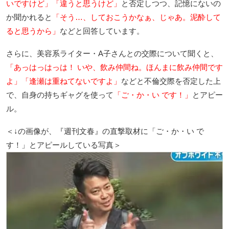
いですけど」「違うと思うけど」
と否定しつつ、記憶にないの
か聞かれると
「そう…、しておこうかなぁ、じゃあ。泥酔して
ると思うから」
などと回答しています。
さらに、美容系ライター・A子さんとの交際について聞くと、
「あっはっはっは！ いや、飲み仲間ね。ほんまに飲み仲間です
よ」「逢瀬は重ねてないですよ」
などと不倫交際を否定した上
で、自身の持ちギャグを使って
「ご・か・い です！」
とアピー
ル。
＜↓の画像が、『週刊文春』の直撃取材に「ご・か・い で
す！」とアピールしている写真＞