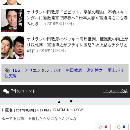
オリラジ中田敦彦『ビビット』卒業の理由、不倫スキャ
ンダルに過激発言で降板へ? 松本人志や宮迫博之にも噛
み付き…
（2018年3月28日）
オリラジ中田敦彦のベッキー痛烈批判、擁護派の雨上が
り決死隊・宮迫博之がブチギレ激怒? 坂上忍もチクリと
刺す
（2016年4月29日）
TBS
オリエンタルラジオ
中田敦彦
宮迫博之
雨上がり
決死隊
7件のコメント
↓コメント投稿
▲
｜
▼
1
匿名
ID:MTM1NmU3YW
( 2017年8月9日 4:17 PM )
ゆーてるお前、不倫したら話にならんけんな
6
0