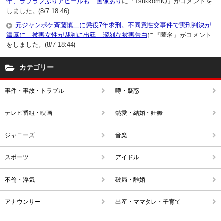
年、ラブラブぶりアピールも…画像あり
に『TsukkomiQ』がコメントを
しました。(8/7 18:46)
元ジャンポケ斉藤慎二に懲役7年求刑。不同意性交事件で実刑判決が
濃厚に…被害女性が裁判に出廷、深刻な被害告白
に『匿名』がコメント
をしました。(8/7 18:44)
カテゴリー
事件・事故・トラブル
噂・疑惑
テレビ番組・映画
熱愛・結婚・妊娠
ジャニーズ
音楽
スポーツ
アイドル
不倫・浮気
破局・離婚
アナウンサー
出産・ママタレ・子育て