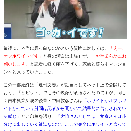
最後に、本当に真っ白なのかという質問に対しては、
「えー、
オフホワイトです」
と身の潔白は主張せず、
「お手柔らかにお
願いします」
と記者に軽く頭を下げて、家族と暮らすマンショ
ンへと入っていきました。
この一部始終は『週刊文春』が動画としてネット上で公開して
おり、『ビビット』でもその映像が放送されたのですが、同じ
く吉本興業所属の後輩・中田敦彦さんは
「ホワイトかオフホワ
イトかっていう質問は記者から聞かれて結果的に言わされてい
る感じ」
だと印象を語り、
「宮迫さんとしては、文春さんは小
分けに出していく雑誌なので、ここで完全にホワイトと言って