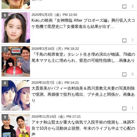
3
2025年5月2日（金）PM 12:50
Koki,の映画『女神降臨 After プロポーズ編』興行収入大コ
ケ危機で黒歴史に? 女優業進出も結果が出ず…
7
2026年3月16日（月）PM 18:22
『千鳥の相席食堂』タレント生き埋め演出が物議。79歳の
尾木ママも土に埋められ、窒息の可能性指摘し…画像あり
5
2020年10月7日（水）PM 14:21
大貫亜美がパフィー吉村由美＆西川貴教元夫妻の写真削除
で憶測。再婚後で批判も噴出、プチ炎上と関係か。画像あ
り
1
2025年11月14日（金）PM 17:21
アキナ秋山賢太が重大な病気で入院手術の憶測も…体調不
良で10月から活動休止状態、年末のライブも中止で心配の
声