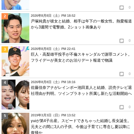
0
2026年8月8日（土）PM 18:52
戸塚純貴が彼女と結婚、相手は年下の一般女性。熱愛報道
から3週間で電撃婚。2ショット画像あり
0
2026年8月8日（土）PM 22:41
巨人・高梨雄平投手が不倫スキャンダルで謝罪コメント。
フライデーが美女とのお泊りデート報道で物議
0
2026年8月8日（土）PM 18:16
佐藤佳奈アナがレインボー池田直人と結婚、読売テレビ退
社理由が判明。ツインプラネット所属し新たな活動開始へ
0
2019年3月3日（日）PM 13:52
yuiが第4子出産。スピードできちゃった結婚し長女誕生。
元夫との間に3人の子供、今後は子育てに専念し夏以降に
復帰か