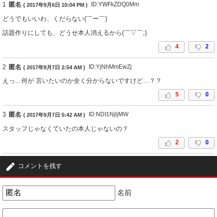
1
匿名
ID:YWFkZDQ0Mm
( 2017年9月6日 10:04 PM )
どうでもいいわ、くだらない(￣ー￣)
話題作りにしても、どうせ本人消えるから(￣▽￣;)
4
2
2
匿名
ID:YjNhMmEwZj
( 2017年9月7日 2:54 AM )
えっ…何が 言いたいのか全く分からないですけど…？？
5
0
3
匿名
ID:NDI1NjljMW
( 2017年9月7日 5:42 AM )
スタッフじゃなくていたの本人じゃないの？
2
0
4
匿名
ID:NjNjN2Q1Nm
( 2017年9月12日 12:17 PM )
コメントを残す
これも話題作りだったら、あざといワ┐(‘～`;)┌
1
1
名前