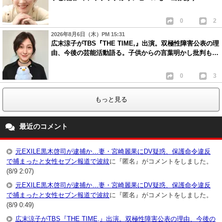
0
2
2026年8月6日（木）PM 15:31
広末涼子がTBS『THE TIME,』出演。双極性障害公表の理
由、今後の芸能活動語る。子供からの言葉明かし批判も…
0
3
もっと見る
最近のコメント
元EXILE黒木啓司が逮捕か…妻・宮崎麗果にDV疑惑、保護命令違反
で捕まったと女性セブン報道で波紋
に『匿名』がコメントをしました。
(8/9 2:07)
元EXILE黒木啓司が逮捕か…妻・宮崎麗果にDV疑惑、保護命令違反
で捕まったと女性セブン報道で波紋
に『匿名』がコメントをしました。
(8/9 0:49)
広末涼子がTBS『THE TIME,』出演。双極性障害公表の理由、今後の