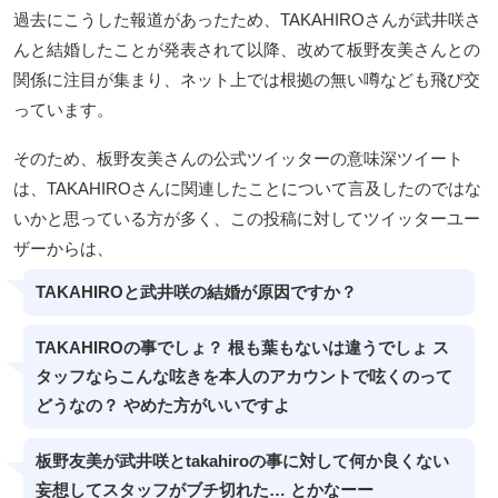
過去にこうした報道があったため、TAKAHIROさんが武井咲さ
んと結婚したことが発表されて以降、改めて板野友美さんとの
関係に注目が集まり、ネット上では根拠の無い噂なども飛び交
っています。
そのため、板野友美さんの公式ツイッターの意味深ツイート
は、TAKAHIROさんに関連したことについて言及したのではな
いかと思っている方が多く、この投稿に対してツイッターユー
ザーからは、
TAKAHIROと武井咲の結婚が原因ですか？
TAKAHIROの事でしょ？ 根も葉もないは違うでしょ ス
タッフならこんな呟きを本人のアカウントで呟くのって
どうなの？ やめた方がいいですよ
板野友美が武井咲とtakahiroの事に対して何か良くない
妄想してスタッフがブチ切れた… とかなーー