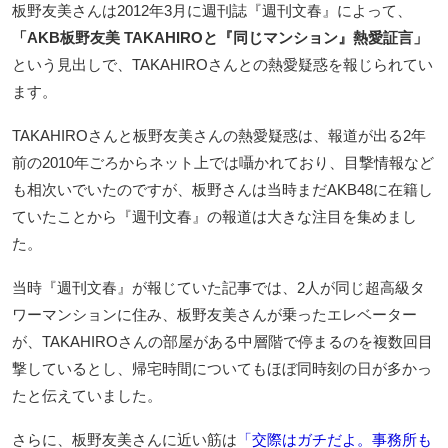
板野友美さんは2012年3月に週刊誌『週刊文春』によって、
「AKB板野友美 TAKAHIROと『同じマンション』熱愛証言」
という見出しで、TAKAHIROさんとの熱愛疑惑を報じられてい
ます。
TAKAHIROさんと板野友美さんの熱愛疑惑は、報道が出る2年
前の2010年ごろからネット上では囁かれており、目撃情報など
も相次いでいたのですが、板野さんは当時まだAKB48に在籍し
ていたことから『週刊文春』の報道は大きな注目を集めまし
た。
当時『週刊文春』が報じていた記事では、2人が同じ超高級タ
ワーマンションに住み、板野友美さんが乗ったエレベーター
が、TAKAHIROさんの部屋がある中層階で停まるのを複数回目
撃しているとし、帰宅時間についてもほぼ同時刻の日が多かっ
たと伝えていました。
さらに、板野友美さんに近い筋は
「交際はガチだよ。事務所も