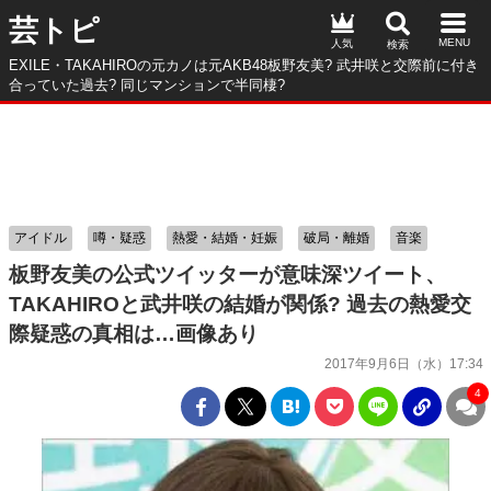
芸トピ
人気
EXILE・TAKAHIROの元カノは元AKB48板野友美? 武井咲と交際前に付き
合っていた過去? 同じマンションで半同棲?
アイドル
噂・疑惑
熱愛・結婚・妊娠
破局・離婚
音楽
板野友美の公式ツイッターが意味深ツイート、
TAKAHIROと武井咲の結婚が関係? 過去の熱愛交
際疑惑の真相は…画像あり
2017年9月6日（水）17:34
4