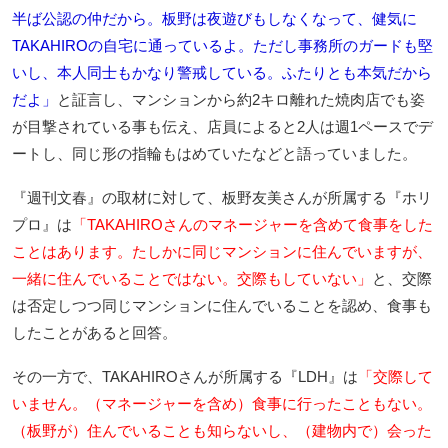
半ば公認の仲だから。板野は夜遊びもしなくなって、健気に
TAKAHIROの自宅に通っているよ。ただし事務所のガードも堅
いし、本人同士もかなり警戒している。ふたりとも本気だから
だよ」
と証言し、マンションから約2キロ離れた焼肉店でも姿
が目撃されている事も伝え、店員によると2人は週1ペースでデ
ートし、同じ形の指輪もはめていたなどと語っていました。
『週刊文春』の取材に対して、板野友美さんが所属する『ホリ
プロ』は
「TAKAHIROさんのマネージャーを含めて食事をした
ことはあります。たしかに同じマンションに住んでいますが、
一緒に住んでいることではない。交際もしていない」
と、交際
は否定しつつ同じマンションに住んでいることを認め、食事も
したことがあると回答。
その一方で、TAKAHIROさんが所属する『LDH』は
「交際して
いません。（マネージャーを含め）食事に行ったこともない。
（板野が）住んでいることも知らないし、（建物内で）会った