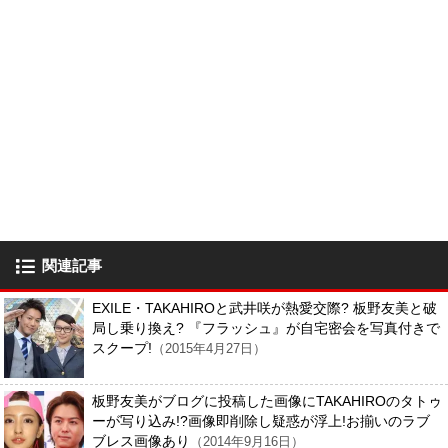
関連記事
EXILE・TAKAHIROと武井咲が熱愛交際? 板野友美と破
局し乗り換え? 『フラッシュ』が自宅密会を写真付きで
スクープ!
（2015年4月27日）
板野友美がブログに投稿した画像にTAKAHIROのタトゥ
ーが写り込み!?画像即削除し疑惑が浮上!お揃いのラブ
ブレス画像あり
（2014年9月16日）