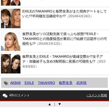
EXILEのTAKAHIROと板野友美がまた焼肉デートをして
いた!?半同棲生活継続中か!?
（2014年4月24日）
板野友美がソロ活動失敗で崖っぷち状態!?EXILE・
TAKAHIROとの熱愛疑惑が裏目に!?結婚で話題作りの可
能性も!?
（2014年2月12日）
板野友美とEXILE・TAKAHIROが復縁交際か!?女子ア
ナ・加藤綾子も含め3角関係に発展の可能性も!?
（2013
年9月9日）
AKB48
EXILE
TAKAHIRO
板野友美
武井咲
4件のコメント
↓コメント投稿
▲
｜
▼