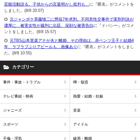
芸能活動語る。子供からの言葉明かし批判も…
に『匿名』がコメントを
しました。(8/8 20:07)
元ジャンポケ斉藤慎二に懲役7年求刑。不同意性交事件で実刑判決が
濃厚に…被害女性が裁判に出廷、深刻な被害告白
に『ドバシー』がコメ
ントをしました。(8/8 15:57)
元TBS山本里菜アナが夫と離婚、その理由は…赤ベンツ王子と結婚4
年、ラブラブぶりアピールも…画像あり
に『匿名』がコメントをしまし
た。(8/8 10:55)
カテゴリー
事件・事故・トラブル
噂・疑惑
テレビ番組・映画
熱愛・結婚・妊娠
ジャニーズ
音楽
スポーツ
アイドル
不倫・浮気
破局・離婚