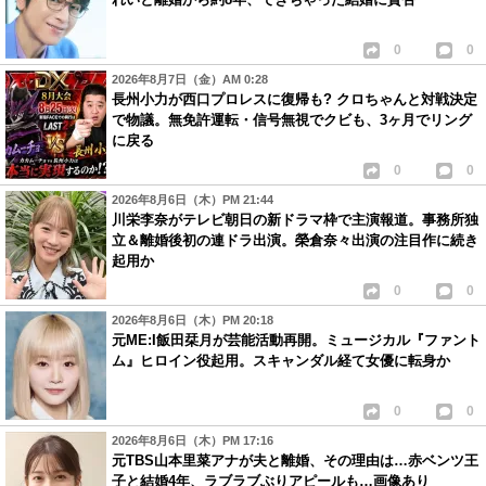
0
0
2026年8月7日（金）AM 0:28
長州小力が西口プロレスに復帰も? クロちゃんと対戦決定
で物議。無免許運転・信号無視でクビも、3ヶ月でリング
に戻る
0
0
2026年8月6日（木）PM 21:44
川栄李奈がテレビ朝日の新ドラマ枠で主演報道。事務所独
立＆離婚後初の連ドラ出演。榮倉奈々出演の注目作に続き
起用か
0
0
2026年8月6日（木）PM 20:18
元ME:I飯田栞月が芸能活動再開。ミュージカル『ファント
ム』ヒロイン役起用。スキャンダル経て女優に転身か
0
0
2026年8月6日（木）PM 17:16
元TBS山本里菜アナが夫と離婚、その理由は…赤ベンツ王
子と結婚4年、ラブラブぶりアピールも…画像あり