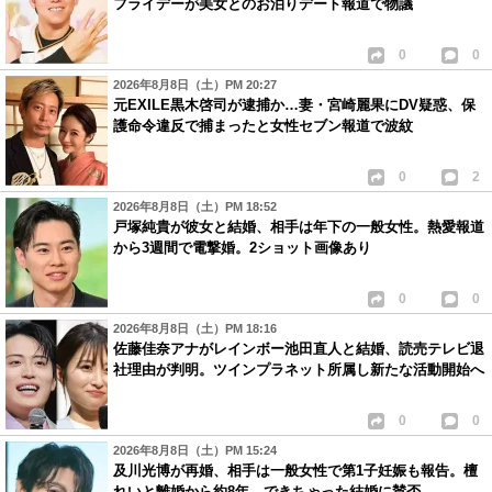
フライデーが美女とのお泊りデート報道で物議
0
0
2026年8月8日（土）PM 20:27
元EXILE黒木啓司が逮捕か…妻・宮崎麗果にDV疑惑、保
護命令違反で捕まったと女性セブン報道で波紋
0
2
2026年8月8日（土）PM 18:52
戸塚純貴が彼女と結婚、相手は年下の一般女性。熱愛報道
から3週間で電撃婚。2ショット画像あり
0
0
2026年8月8日（土）PM 18:16
佐藤佳奈アナがレインボー池田直人と結婚、読売テレビ退
社理由が判明。ツインプラネット所属し新たな活動開始へ
0
0
2026年8月8日（土）PM 15:24
及川光博が再婚、相手は一般女性で第1子妊娠も報告。檀
れいと離婚から約8年、できちゃった結婚に賛否