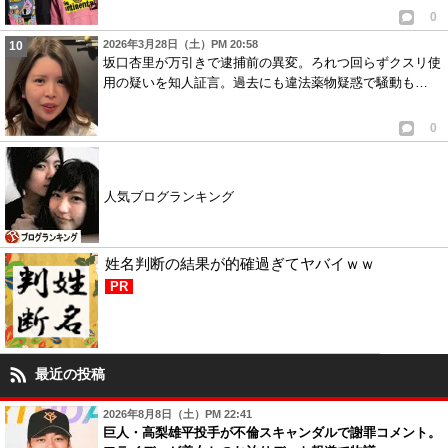
0
2026年3月28日（土）PM 20:58
坂口杏里が万引きで逮捕前の異変。ろれつ回らずクスリ使
用の疑いを知人証言。過去にも違法薬物疑惑で騒動も…
0
人気ブログランキング
姓名判断の結果が的確過ぎてヤバイｗｗ
PR
最近の投稿
2026年8月8日（土）PM 22:41
巨人・高梨雄平投手が不倫スキャンダルで謝罪コメント。