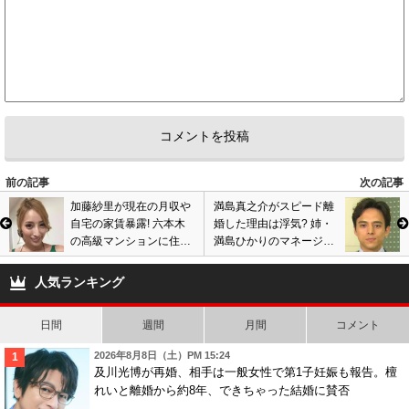
前の記事
次の記事
加藤紗里が現在の月収や
満島真之介がスピード離
自宅の家賃暴露! 六本木
婚した理由は浮気? 姉・
の高級マンションに住め
満島ひかりのマネージャ
る理由、パトロン(パパ)
ーと結婚3年未満で別
の存在が判明?
れ…姉弟揃ってバツイチ
人気ランキング
にネットでは…
日間
週間
月間
コメント
2026年8月8日（土）PM 15:24
及川光博が再婚、相手は一般女性で第1子妊娠も報告。檀
れいと離婚から約8年、できちゃった結婚に賛否