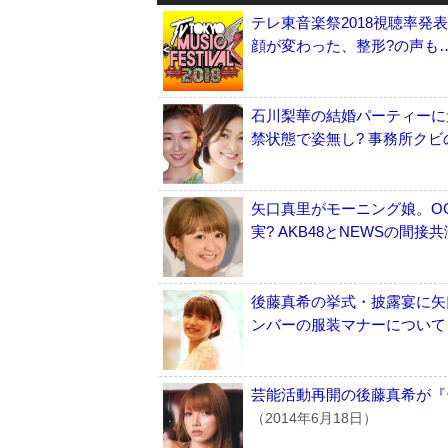
テレ東音楽祭2018視聴率発
顔が変わった、整形?の声も
石川梨華の結婚パーティーに
禁状態で姿無し? 事務所クビ
矢口真里がモーニング娘。OG
実? AKB48とNEWSの間接
後藤真希の挙式・披露宴に矢
ンバーの服装マナーについて
芸能活動再開の後藤真希が『
（2014年6月18日）