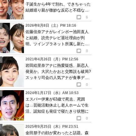
子誕生から4年で別れ、できちゃった
結婚巡り親が微妙な反応と不穏な報
道も
6
2026年8月8日（土）PM 18:16
佐藤佳奈アナがレインボー池田直人
と結婚、読売テレビ退社理由が判
明。ツインプラネット所属し新たな
活動開始へ
0
2021年4月26日（月）PM 12:56
岩田絵里奈アナに熱愛疑惑、新恋人
発覚か。大沢たかおと交際説も破局?
スッキリ司会の人気アナが食事デー
ト。画像あり
0
2024年1月17日（水）AM 10:53
エスパー伊東が63歳で死去、死因
は…芸能活動休止し老人ホームで生
活、認知症も発症で寝たきり状態に
0
2025年9月25日（木）PM 23:51
金田朋子の顔が変わったと話題。森