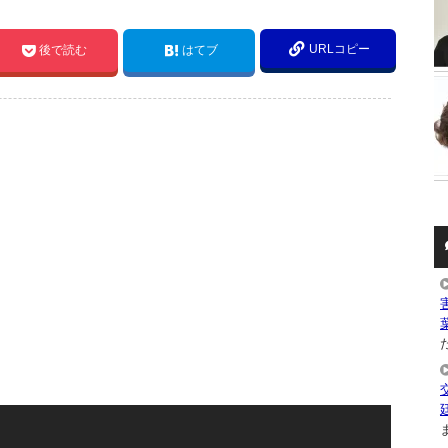
URLコピー
後で読む
はてブ
た
ま