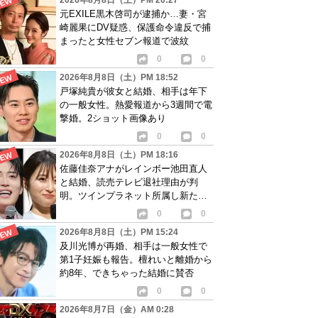
2026年8月8日（土）PM 20:27
元EXILE黒木啓司が逮捕か…妻・宮
崎麗果にDV疑惑、保護命令違反で捕
まったと女性セブン報道で波紋
0
0
2026年8月8日（土）PM 18:52
戸塚純貴が彼女と結婚、相手は年下
の一般女性。熱愛報道から3週間で電
撃婚。2ショット画像あり
0
0
2026年8月8日（土）PM 18:16
佐藤佳奈アナがレインボー池田直人
と結婚、読売テレビ退社理由が判
明。ツインプラネット所属し新たな
活動開始へ
0
0
2026年8月8日（土）PM 15:24
及川光博が再婚、相手は一般女性で
第1子妊娠も報告。檀れいと離婚から
約8年、できちゃった結婚に賛否
0
0
2026年8月7日（金）AM 0:28