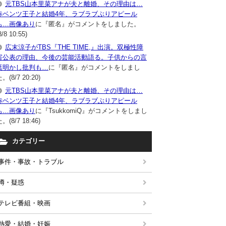
元TBS山本里菜アナが夫と離婚、その理由は…
赤ベンツ王子と結婚4年、ラブラブぶりアピール
も…画像あり
に『匿名』がコメントをしました。
8/8 10:55)
広末涼子がTBS『THE TIME,』出演。双極性障
害公表の理由、今後の芸能活動語る。子供からの言
葉明かし批判も…
に『匿名』がコメントをしまし
。(8/7 20:20)
元TBS山本里菜アナが夫と離婚、その理由は…
赤ベンツ王子と結婚4年、ラブラブぶりアピール
も…画像あり
に『TsukkomiQ』がコメントをしまし
。(8/7 18:46)
カテゴリー
事件・事故・トラブル
噂・疑惑
テレビ番組・映画
熱愛・結婚・妊娠