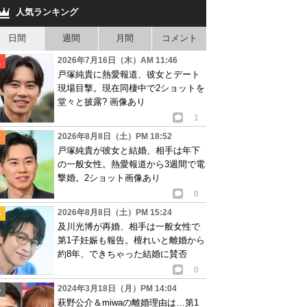
人気ランキング
日間
週間
月間
コメント
2026年7月16日（木）AM 11:46
戸塚純貴に熱愛報道、彼女とデート
現場目撃。現在同棲中で2ショットを
堂々と披露? 画像あり
1
2026年8月8日（土）PM 18:52
戸塚純貴が彼女と結婚、相手は年下
の一般女性。熱愛報道から3週間で電
撃婚。2ショット画像あり
0
2026年8月8日（土）PM 15:24
及川光博が再婚、相手は一般女性で
第1子妊娠も報告。檀れいと離婚から
約8年、できちゃった結婚に賛否
0
2024年3月18日（月）PM 14:04
萩野公介＆miwaの離婚理由は…第1