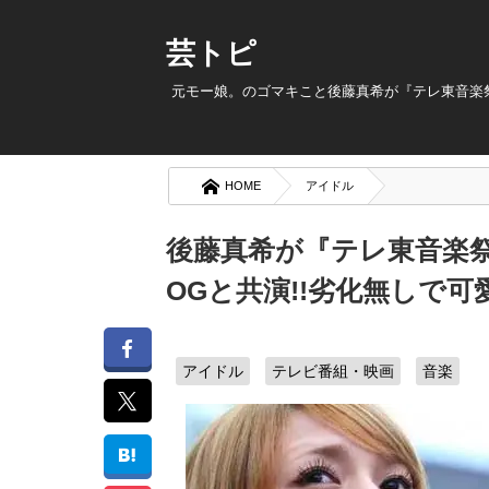
芸トピ
元モー娘。のゴマキこと後藤真希が『テレ東音楽祭(
HOME
アイドル
後藤真希が『テレ東音楽祭
OGと共演!!劣化無しで可
アイドル
テレビ番組・映画
音楽