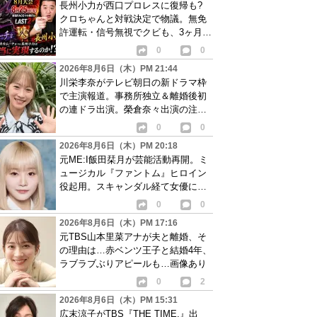
長州小力が西口プロレスに復帰も?
クロちゃんと対戦決定で物議。無免
許運転・信号無視でクビも、3ヶ月で
リングに戻る
0
0
2026年8月6日（木）PM 21:44
川栄李奈がテレビ朝日の新ドラマ枠
で主演報道。事務所独立＆離婚後初
の連ドラ出演。榮倉奈々出演の注目
作に続き起用か
0
0
2026年8月6日（木）PM 20:18
元ME:I飯田栞月が芸能活動再開。ミ
ュージカル『ファントム』ヒロイン
役起用。スキャンダル経て女優に転
身か
0
0
2026年8月6日（木）PM 17:16
元TBS山本里菜アナが夫と離婚、そ
の理由は…赤ベンツ王子と結婚4年、
ラブラブぶりアピールも…画像あり
0
2
2026年8月6日（木）PM 15:31
広末涼子がTBS『THE TIME,』出