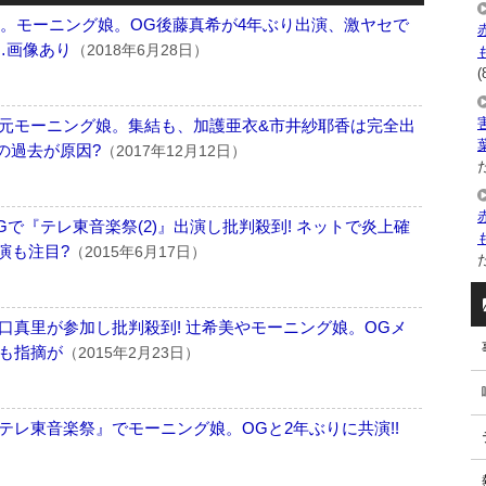
表。モーニング娘。OG後藤真希が4年ぶり出演、激ヤセで
…画像あり
（2018年6月28日）
(
元モーニング娘。集結も、加護亜衣&市井紗耶香は完全出
の過去が原因?
（2017年12月12日）
た
で『テレ東音楽祭(2)』出演し批判殺到! ネットで炎上確
共演も注目?
（2015年6月17日）
た
口真里が参加し批判殺到! 辻希美やモーニング娘。OGメ
も指摘が
（2015年2月23日）
テレ東音楽祭』でモーニング娘。OGと2年ぶりに共演!!