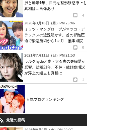
渉と離婚1年、目元を整形疑惑浮上も
真相は…画像あり
4
2026年3月16日（月）PM 23:46
ミッツ・マングローブがマツコ・デ
ラックスの近況明かす。首の脊髄圧
迫で緊急施術から1ヶ月、無事退院し
自宅療養中
0
2021年7月11日（日）PM 21:53
ラルクhydeと妻・大石恵の夫婦愛が
反響。結婚21年、不仲・離婚危機説
が浮上の過去も真相は…
1
人気ブログランキング
最近の投稿