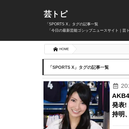
芸トピ
「SPORTS X」タグの記事一覧
「今日の最新芸能ゴシップニュースサイト｜芸トピ
HOME
「SPORTS X」タグの記事一覧
2
AKB
発表
持明