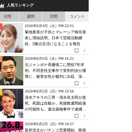
人気ランキング
日間
週間
月間
コメント
2026年8月4日（火）PM 22:51
菊地亜美が子供とマレーシア移住発
表し理由説明。日本で芸能活動継
続、2拠点生活になることを報告
4
2026年8月5日（水）PM 16:21
元ジャンポケ斉藤慎二に懲役7年求
刑。不同意性交事件で実刑判決が濃
厚に…被害女性が裁判に出廷、深刻
な被害告白
4
2026年8月2日（日）PM 15:58
清水アキラの三男・清水良太郎が急
死、死因は自殺か。死後数週間経過
の可能性も。違法薬物事件で逮捕、
再起目指す中で…
3
2026年8月2日（日）PM 19:57
新井浩文がパチンコ営業開始、映画