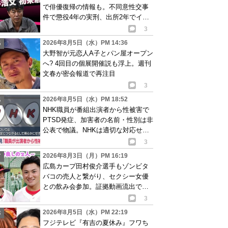
で俳優復帰の情報も。不同意性交事
件で懲役4年の実刑、出所2年でイベ
ント出演告知
3
2026年8月5日（水）PM 14:36
大野智が元恋人A子とパン屋オープン
へ? 4回目の個展開催説も浮上。週刊
文春が密会報道で再注目
3
2026年8月5日（水）PM 18:52
NHK職員が番組出演者から性被害で
PTSD発症、加害者の名前・性別は非
公表で物議。NHKは適切な対応せず
謝罪
3
2026年8月3日（月）PM 16:19
広島カープ田村俊介選手もゾンビタ
バコの売人と繋がり、セクシー女優
との飲み会参加。証拠動画流出で波
紋
3
2026年8月5日（水）PM 22:19
フジテレビ『有吉の夏休み』フワち