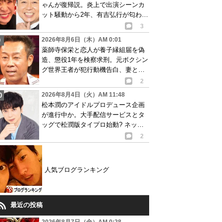
ゃんが復帰説。炎上で出演シーンカ
ット騒動から2年、有吉弘行が匂わせ
か
3
2026年8月6日（木）AM 0:01
薬師寺保栄と恋人が養子縁組届を偽
造、懲役1年を検察求刑。元ボクシン
グ世界王者が犯行動機告白、妻と離
婚成立も判明
2
2026年8月4日（火）AM 11:48
松本潤のアイドルプロデュース企画
が進行中か。大手配信サービスとタ
ッグで松潤版タイプロ始動? ネット
で賛否の声
2
人気ブログランキング
最近の投稿