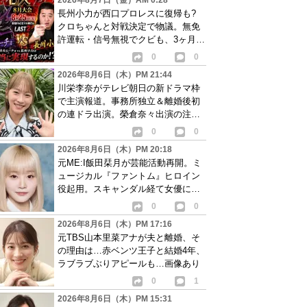
2026年8月7日（金）AM 0:28
長州小力が西口プロレスに復帰も?
クロちゃんと対戦決定で物議。無免
許運転・信号無視でクビも、3ヶ月で
リングに戻る
0
0
2026年8月6日（木）PM 21:44
川栄李奈がテレビ朝日の新ドラマ枠
で主演報道。事務所独立＆離婚後初
の連ドラ出演。榮倉奈々出演の注目
作に続き起用か
0
0
2026年8月6日（木）PM 20:18
元ME:I飯田栞月が芸能活動再開。ミ
ュージカル『ファントム』ヒロイン
役起用。スキャンダル経て女優に転
身か
0
0
2026年8月6日（木）PM 17:16
元TBS山本里菜アナが夫と離婚、そ
の理由は…赤ベンツ王子と結婚4年、
ラブラブぶりアピールも…画像あり
0
1
2026年8月6日（木）PM 15:31