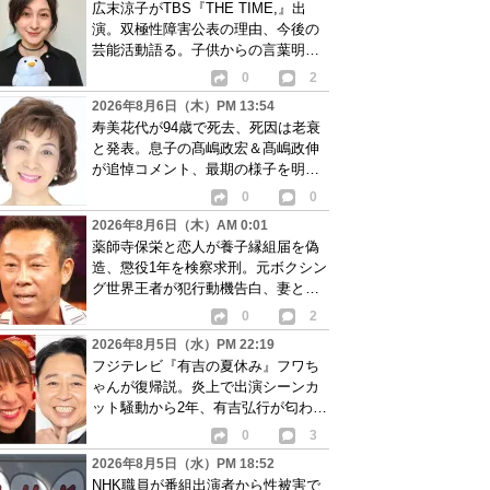
広末涼子がTBS『THE TIME,』出
演。双極性障害公表の理由、今後の
芸能活動語る。子供からの言葉明か
し批判も…
0
2
2026年8月6日（木）PM 13:54
寿美花代が94歳で死去、死因は老衰
と発表。息子の髙嶋政宏＆髙嶋政伸
が追悼コメント、最期の様子を明か
す
0
0
2026年8月6日（木）AM 0:01
薬師寺保栄と恋人が養子縁組届を偽
造、懲役1年を検察求刑。元ボクシン
グ世界王者が犯行動機告白、妻と離
婚成立も判明
0
2
2026年8月5日（水）PM 22:19
フジテレビ『有吉の夏休み』フワち
ゃんが復帰説。炎上で出演シーンカ
ット騒動から2年、有吉弘行が匂わせ
か
0
3
2026年8月5日（水）PM 18:52
NHK職員が番組出演者から性被害で