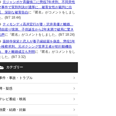
元ジャンポケ斉藤慎二に懲役7年求刑。不同意性
交事件で実刑判決が濃厚に…被害女性が裁判に出
廷、深刻な被害告白
に『匿名』がコメントをしまし
。(8/7 18:44)
ティモンディ高岸宏行が妻・沢井美優と離婚、
理由巡り憶測。子供誕生から2年未満で破局に驚き
の声
に『匿名』がコメントをしました。(8/7 18:24)
薬師寺保栄と恋人が養子縁組届を偽造、懲役1年
を検察求刑。元ボクシング世界王者が犯行動機告
白、妻と離婚成立も判明
に『匿名』がコメントをし
した。(8/7 3:32)
カテゴリー
事件・事故・トラブル
噂・疑惑
テレビ番組・映画
熱愛・結婚・妊娠