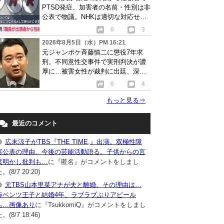
PTSD発症、加害者の名前・性別は非
公表で物議。NHKは適切な対応せず
謝罪
0
3
2026年8月5日（水）PM 16:21
元ジャンポケ斉藤慎二に懲役7年求
刑。不同意性交事件で実刑判決が濃
厚に…被害女性が裁判に出廷、深刻
な被害告白
0
4
もっと見る
⇒
最近のコメント
広末涼子がTBS『THE TIME,』出演。双極性障
害公表の理由、今後の芸能活動語る。子供からの言
葉明かし批判も…
に『匿名』がコメントをしまし
。(8/7 20:20)
元TBS山本里菜アナが夫と離婚、その理由は…
赤ベンツ王子と結婚4年、ラブラブぶりアピール
も…画像あり
に『TsukkomiQ』がコメントをしまし
。(8/7 18:46)