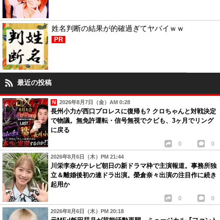
姓名判断の結果が的確過ぎてヤバイｗｗ
PR
最近の投稿
2026年8月7日（金）AM 0:28
長州小力が西口プロレスに復帰も? クロちゃんと対戦決定
で物議。無免許運転・信号無視でクビも、3ヶ月でリング
に戻る
0
0
2026年8月6日（木）PM 21:44
川栄李奈がテレビ朝日の新ドラマ枠で主演報道。事務所独
立＆離婚後初の連ドラ出演。榮倉奈々出演の注目作に続き
起用か
0
0
2026年8月6日（木）PM 20:18