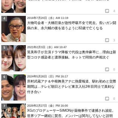
4
2016年7月20日（水）AM 11:19
大物司会者・大橋巨泉が急性呼吸不全で死去。長いガン闘
病の末、永六輔の後を追うように82歳で亡くなる
3
2021年2月3日（水）AM 10:47
筧美和子が主演ドラマ降板で代役は奥仲麻琴に…理由は新
型コロナ感染者と濃厚接触。ネットで同情の声相次ぐ
0
2024年5月26日（日）PM 16:17
所村武蔵アナ＆中根舞美アナに熱愛報道、馴れ初めと交際
期間は…テレビ朝日とテレビ東京入社2年目同士で真剣な
付き合い
0
2026年2月27日（金）PM 16:00
XGのプロデューサーSIMONが薬物事件で逮捕され波紋。
世界ツアー継続に賛否。メンバーは関与してないと説明