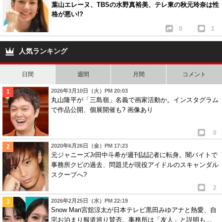
葉山エレーヌ、TBSの水野真裕美、テレ東の秋元玲奈は性
格が悪い!?
0
1
人気ランキング
日間
週間
月間
コメント
2026年3月10日（火）PM 20:03
丸山隆平が「三島嶺」名義で画家活動か。インスタグラム
で作品公開、個展開催も? 画像あり
0
2020年6月26日（金）PM 17:23
元ジャニーズJr田中斗希が週刊誌記者に転身。闇バイトで
事務所クビの過去、問題児が現役アイドルのスキャンダル
スクープへ?
2
2026年2月25日（水）PM 22:19
Snow Man宮舘涼太が日本テレビ黒田みゆアナと熱愛、自
宅お泊まり報道巡り賛否。事務所は「友人」と説明も…