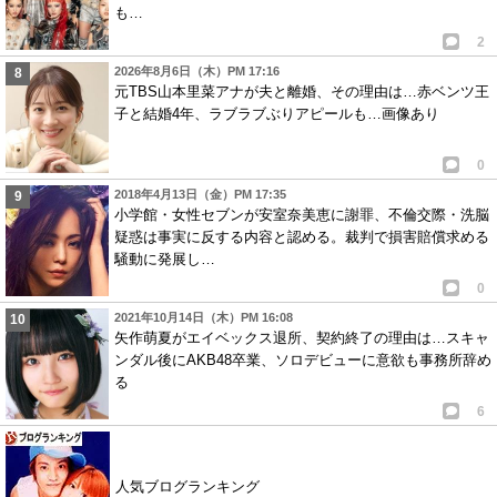
も…
2
2026年8月6日（木）PM 17:16
元TBS山本里菜アナが夫と離婚、その理由は…赤ベンツ王
子と結婚4年、ラブラブぶりアピールも…画像あり
0
2018年4月13日（金）PM 17:35
小学館・女性セブンが安室奈美恵に謝罪、不倫交際・洗脳
疑惑は事実に反する内容と認める。裁判で損害賠償求める
騒動に発展し…
0
2021年10月14日（木）PM 16:08
矢作萌夏がエイベックス退所、契約終了の理由は…スキャ
ンダル後にAKB48卒業、ソロデビューに意欲も事務所辞め
る
6
人気ブログランキング