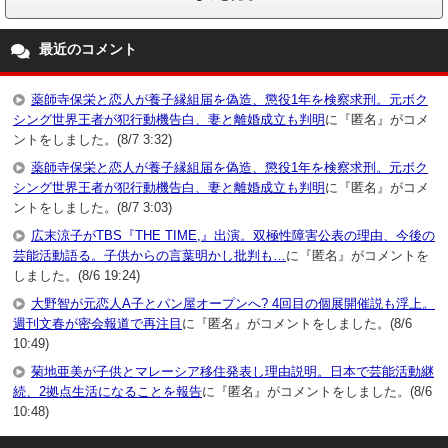
最近のコメント
薬師寺保栄と恋人が養子縁組届を偽造、懲役1年を検察求刑。元ボク
シング世界王者が犯行動機告白、妻と離婚成立も判明
に『匿名』がコメ
ントをしました。(8/7 3:32)
薬師寺保栄と恋人が養子縁組届を偽造、懲役1年を検察求刑。元ボク
シング世界王者が犯行動機告白、妻と離婚成立も判明
に『匿名』がコメ
ントをしました。(8/7 3:03)
広末涼子がTBS『THE TIME,』出演。双極性障害公表の理由、今後の
芸能活動語る。子供からの言葉明かし批判も…
に『匿名』がコメントを
しました。(8/6 19:24)
大野智が元恋人A子とパン屋オープンへ? 4回目の個展開催説も浮上。
週刊文春が密会報道で再注目
に『匿名』がコメントをしました。(8/6
10:49)
菊地亜美が子供とマレーシア移住発表し理由説明。日本で芸能活動継
続、2拠点生活になることを報告
に『匿名』がコメントをしました。(8/6
10:48)