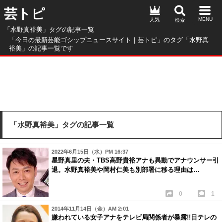
芸トピ
人気
「水野真裕美」タグの記事一覧
「今日の最新芸能ゴシップニュースサイト｜芸トピ」のタグ「水野真
裕美」の記事一覧です
「水野真裕美」タグの記事一覧
2022年6月15日（水）PM 16:37
星野真里の夫・TBS高野貴裕アナも異動でアナウンサー引
退。水野真裕美や岡村仁美も別部署に移る理由は…
0
1
2014年11月14日（金）AM 2:01
嫌われている女子アナをテレビ局関係者が暴露!!日テレの