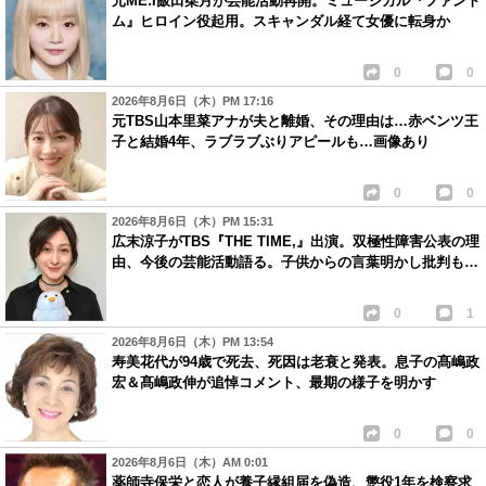
元ME:I飯田栞月が芸能活動再開。ミュージカル『ファント
ム』ヒロイン役起用。スキャンダル経て女優に転身か
0
0
2026年8月6日（木）PM 17:16
元TBS山本里菜アナが夫と離婚、その理由は…赤ベンツ王
子と結婚4年、ラブラブぶりアピールも…画像あり
0
0
2026年8月6日（木）PM 15:31
広末涼子がTBS『THE TIME,』出演。双極性障害公表の理
由、今後の芸能活動語る。子供からの言葉明かし批判も…
0
1
2026年8月6日（木）PM 13:54
寿美花代が94歳で死去、死因は老衰と発表。息子の髙嶋政
宏＆髙嶋政伸が追悼コメント、最期の様子を明かす
0
0
2026年8月6日（木）AM 0:01
薬師寺保栄と恋人が養子縁組届を偽造、懲役1年を検察求