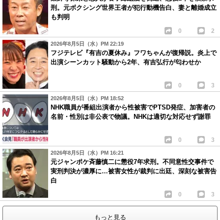
刑。元ボクシング世界王者が犯行動機告白、妻と離婚成立
も判明
0
2
2026年8月5日（水）PM 22:19
フジテレビ『有吉の夏休み』フワちゃんが復帰説。炎上で
出演シーンカット騒動から2年、有吉弘行が匂わせか
0
3
2026年8月5日（水）PM 18:52
NHK職員が番組出演者から性被害でPTSD発症、加害者の
名前・性別は非公表で物議。NHKは適切な対応せず謝罪
0
3
2026年8月5日（水）PM 16:21
元ジャンポケ斉藤慎二に懲役7年求刑。不同意性交事件で
実刑判決が濃厚に…被害女性が裁判に出廷、深刻な被害告
白
0
3
もっと見る