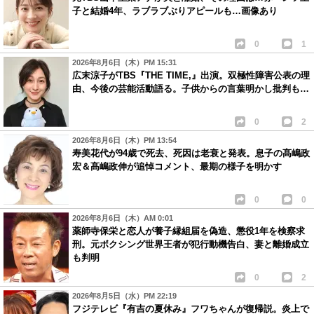
子と結婚4年、ラブラブぶりアピールも…画像あり
0
1
2026年8月6日（木）PM 15:31
広末涼子がTBS『THE TIME,』出演。双極性障害公表の理
由、今後の芸能活動語る。子供からの言葉明かし批判も…
0
2
2026年8月6日（木）PM 13:54
寿美花代が94歳で死去、死因は老衰と発表。息子の髙嶋政
宏＆髙嶋政伸が追悼コメント、最期の様子を明かす
0
0
2026年8月6日（木）AM 0:01
薬師寺保栄と恋人が養子縁組届を偽造、懲役1年を検察求
刑。元ボクシング世界王者が犯行動機告白、妻と離婚成立
も判明
0
2
2026年8月5日（水）PM 22:19
フジテレビ『有吉の夏休み』フワちゃんが復帰説。炎上で