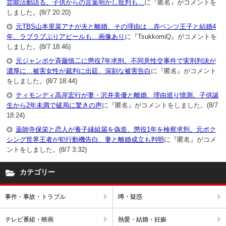
芸能活動語る。子供からの言葉明かし批判も…
に『匿名』がコメントを
しました。(8/7 20:20)
元TBS山本里菜アナが夫と離婚、その理由は…赤ベンツ王子と結婚4
年、ラブラブぶりアピールも…画像あり
に『TsukkomiQ』がコメントを
しました。(8/7 18:46)
元ジャンポケ斉藤慎二に懲役7年求刑。不同意性交事件で実刑判決が
濃厚に…被害女性が裁判に出廷、深刻な被害告白
に『匿名』がコメント
をしました。(8/7 18:44)
ティモンディ高岸宏行が妻・沢井美優と離婚、理由巡り憶測。子供誕
生から2年未満で破局に驚きの声
に『匿名』がコメントをしました。(8/7
18:24)
薬師寺保栄と恋人が養子縁組届を偽造、懲役1年を検察求刑。元ボク
シング世界王者が犯行動機告白、妻と離婚成立も判明
に『匿名』がコメ
ントをしました。(8/7 3:32)
カテゴリー
事件・事故・トラブル
噂・疑惑
テレビ番組・映画
熱愛・結婚・妊娠