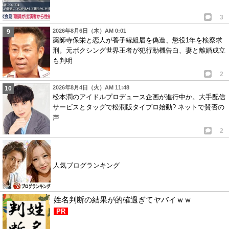
3
2026年8月6日（木）AM 0:01
薬師寺保栄と恋人が養子縁組届を偽造、懲役1年を検察求
刑。元ボクシング世界王者が犯行動機告白、妻と離婚成立
も判明
2
2026年8月4日（火）AM 11:48
松本潤のアイドルプロデュース企画が進行中か。大手配信
サービスとタッグで松潤版タイプロ始動? ネットで賛否の
声
2
人気ブログランキング
姓名判断の結果が的確過ぎてヤバイｗｗ
PR