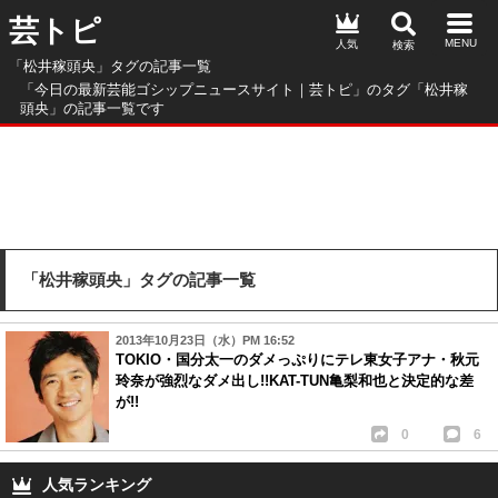
芸トピ
人気
「松井稼頭央」タグの記事一覧
「今日の最新芸能ゴシップニュースサイト｜芸トピ」のタグ「松井稼
頭央」の記事一覧です
「松井稼頭央」タグの記事一覧
2013年10月23日（水）PM 16:52
TOKIO・国分太一のダメっぷりにテレ東女子アナ・秋元
玲奈が強烈なダメ出し!!KAT-TUN亀梨和也と決定的な差
が!!
0
6
人気ランキング