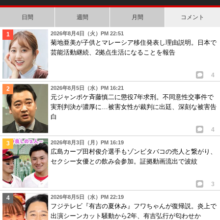
日間
週間
月間
コメント
2026年8月4日（火）PM 22:51
菊地亜美が子供とマレーシア移住発表し理由説明。日本で
芸能活動継続、2拠点生活になることを報告
4
2026年8月5日（水）PM 16:21
元ジャンポケ斉藤慎二に懲役7年求刑。不同意性交事件で
実刑判決が濃厚に…被害女性が裁判に出廷、深刻な被害告
白
4
2026年8月3日（月）PM 16:19
広島カープ田村俊介選手もゾンビタバコの売人と繋がり、
セクシー女優との飲み会参加。証拠動画流出で波紋
3
2026年8月5日（水）PM 22:19
フジテレビ『有吉の夏休み』フワちゃんが復帰説。炎上で
出演シーンカット騒動から2年、有吉弘行が匂わせか