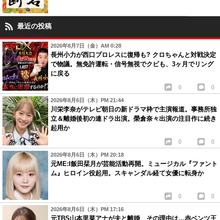
最近の投稿
2026年8月7日（金）AM 0:28
長州小力が西口プロレスに復帰も? クロちゃんと対戦決定
で物議。無免許運転・信号無視でクビも、3ヶ月でリング
に戻る
0
0
2026年8月6日（木）PM 21:44
川栄李奈がテレビ朝日の新ドラマ枠で主演報道。事務所独
立＆離婚後初の連ドラ出演。榮倉奈々出演の注目作に続き
起用か
0
0
2026年8月6日（木）PM 20:18
元ME:I飯田栞月が芸能活動再開。ミュージカル『ファント
ム』ヒロイン役起用。スキャンダル経て女優に転身か
0
0
2026年8月6日（木）PM 17:16
元TBS山本里菜アナが夫と離婚、その理由は…赤ベンツ王