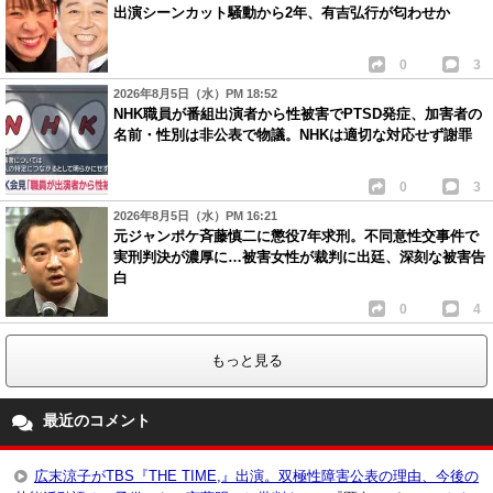
出演シーンカット騒動から2年、有吉弘行が匂わせか
0
3
2026年8月5日（水）PM 18:52
NHK職員が番組出演者から性被害でPTSD発症、加害者の
名前・性別は非公表で物議。NHKは適切な対応せず謝罪
0
3
2026年8月5日（水）PM 16:21
元ジャンポケ斉藤慎二に懲役7年求刑。不同意性交事件で
実刑判決が濃厚に…被害女性が裁判に出廷、深刻な被害告
白
0
4
もっと見る
最近のコメント
広末涼子がTBS『THE TIME,』出演。双極性障害公表の理由、今後の