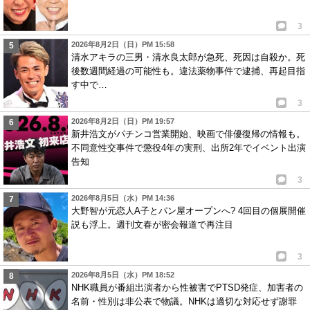
3
2026年8月2日（日）PM 15:58
清水アキラの三男・清水良太郎が急死、死因は自殺か。死
後数週間経過の可能性も。違法薬物事件で逮捕、再起目指
す中で…
3
2026年8月2日（日）PM 19:57
新井浩文がパチンコ営業開始、映画で俳優復帰の情報も。
不同意性交事件で懲役4年の実刑、出所2年でイベント出演
告知
3
2026年8月5日（水）PM 14:36
大野智が元恋人A子とパン屋オープンへ? 4回目の個展開催
説も浮上。週刊文春が密会報道で再注目
3
2026年8月5日（水）PM 18:52
NHK職員が番組出演者から性被害でPTSD発症、加害者の
名前・性別は非公表で物議。NHKは適切な対応せず謝罪