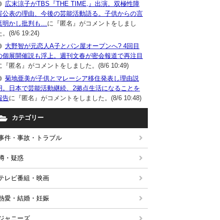
広末涼子がTBS『THE TIME,』出演。双極性障
害公表の理由、今後の芸能活動語る。子供からの言
葉明かし批判も…
に『匿名』がコメントをしまし
。(8/6 19:24)
大野智が元恋人A子とパン屋オープンへ? 4回目
の個展開催説も浮上。週刊文春が密会報道で再注目
に『匿名』がコメントをしました。(8/6 10:49)
菊地亜美が子供とマレーシア移住発表し理由説
明。日本で芸能活動継続、2拠点生活になることを
報告
に『匿名』がコメントをしました。(8/6 10:48)
カテゴリー
事件・事故・トラブル
噂・疑惑
テレビ番組・映画
熱愛・結婚・妊娠
ジャニーズ