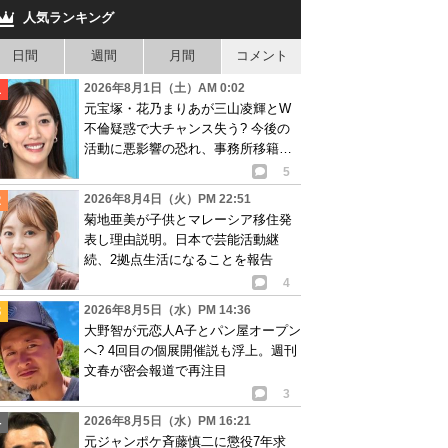
人気ランキング
日間
週間
月間
コメント
2026年8月1日（土）AM 0:02
元宝塚・花乃まりあが三山凌輝とW
不倫疑惑で大チャンス失う? 今後の
活動に悪影響の恐れ、事務所移籍が
消滅も?
5
2026年8月4日（火）PM 22:51
菊地亜美が子供とマレーシア移住発
表し理由説明。日本で芸能活動継
続、2拠点生活になることを報告
4
2026年8月5日（水）PM 14:36
大野智が元恋人A子とパン屋オープン
へ? 4回目の個展開催説も浮上。週刊
文春が密会報道で再注目
3
2026年8月5日（水）PM 16:21
元ジャンポケ斉藤慎二に懲役7年求