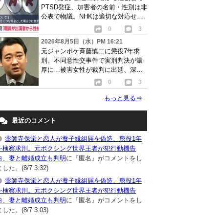
PTSD発症、加害者の名前・性別は非
公表で物議。NHKは適切な対応せず
謝罪
0
3
2026年8月5日（水）PM 16:21
元ジャンポケ斉藤慎二に懲役7年求
刑。不同意性交事件で実刑判決が濃
厚に…被害女性が裁判に出廷、深刻
な被害告白
0
3
もっと見る
⇒
最近のコメント
薬師寺保栄と恋人が養子縁組届を偽造、懲役1年
を検察求刑。元ボクシング世界王者が犯行動機告
白、妻と離婚成立も判明
に『匿名』がコメントをし
した。(8/7 3:32)
薬師寺保栄と恋人が養子縁組届を偽造、懲役1年
を検察求刑。元ボクシング世界王者が犯行動機告
白、妻と離婚成立も判明
に『匿名』がコメントをし
した。(8/7 3:03)