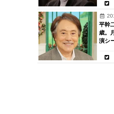
2
平幹
歳。
演シ