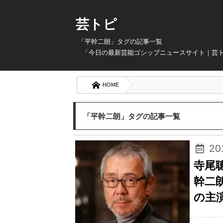
芸トピ
「平幹二朗」タグの記事一覧
「今日の最新芸能ゴシップニュースサイト｜芸
HOME
「平幹二朗」タグの記事一覧
2
寺尾
幹二朗
の主