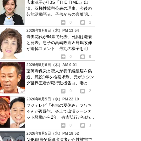
広末涼子がTBS『THE TIME,』出
演。双極性障害公表の理由、今後の
芸能活動語る。子供からの言葉明か
し批判も…
0
1
2026年8月6日（木）PM 13:54
寿美花代が94歳で死去、死因は老衰
と発表。息子の髙嶋政宏＆髙嶋政伸
が追悼コメント、最期の様子を明か
す
0
0
2026年8月6日（木）AM 0:01
薬師寺保栄と恋人が養子縁組届を偽
造、懲役1年を検察求刑。元ボクシン
グ世界王者が犯行動機告白、妻と離
婚成立も判明
0
2
2026年8月5日（水）PM 22:19
フジテレビ『有吉の夏休み』フワち
ゃんが復帰説。炎上で出演シーンカ
ット騒動から2年、有吉弘行が匂わせ
か
0
3
2026年8月5日（水）PM 18:52
NHK職員が番組出演者から性被害で