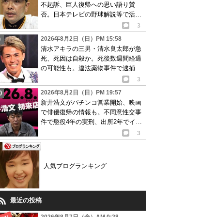
不起訴、巨人復帰への思い語り賛
否。日本テレビの野球解説等で活動
再開が有力か
3
2026年8月2日（日）PM 15:58
清水アキラの三男・清水良太郎が急
死、死因は自殺か。死後数週間経過
の可能性も。違法薬物事件で逮捕、
再起目指す中で…
3
2026年8月2日（日）PM 19:57
新井浩文がパチンコ営業開始、映画
で俳優復帰の情報も。不同意性交事
件で懲役4年の実刑、出所2年でイベ
ント出演告知
3
人気ブログランキング
最近の投稿