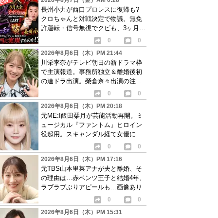
2026年8月7日（金）AM 0:28
長州小力が西口プロレスに復帰も?
クロちゃんと対戦決定で物議。無免
許運転・信号無視でクビも、3ヶ月で
リングに戻る
0
0
2026年8月6日（木）PM 21:44
川栄李奈がテレビ朝日の新ドラマ枠
で主演報道。事務所独立＆離婚後初
の連ドラ出演。榮倉奈々出演の注目
作に続き起用か
0
0
2026年8月6日（木）PM 20:18
元ME:I飯田栞月が芸能活動再開。ミ
ュージカル『ファントム』ヒロイン
役起用。スキャンダル経て女優に転
身か
0
0
2026年8月6日（木）PM 17:16
元TBS山本里菜アナが夫と離婚、そ
の理由は…赤ベンツ王子と結婚4年、
ラブラブぶりアピールも…画像あり
0
0
2026年8月6日（木）PM 15:31