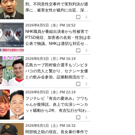
刑。不同意性交事件で実刑判決が濃
厚に…被害女性が裁判に出廷、深刻
な被害告白
3
2026年8月5日（水）PM 18:52
NHK職員が番組出演者から性被害で
PTSD発症、加害者の名前・性別は非
公表で物議。NHKは適切な対応せず
謝罪
3
2026年8月3日（月）PM 16:19
広島カープ田村俊介選手もゾンビタ
バコの売人と繋がり、セクシー女優
との飲み会参加。証拠動画流出で波
紋
3
2026年8月5日（水）PM 22:19
フジテレビ『有吉の夏休み』フワち
ゃんが復帰説。炎上で出演シーンカ
ット騒動から2年、有吉弘行が匂わせ
か
3
2026年8月1日（土）PM 18:32
阿部慎之助の現在。長女暴行事件で