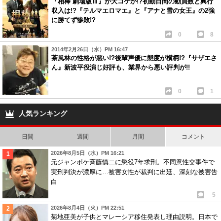
『相棒 劇場版Ⅲ』が大コケか!?初動日間の動員数と興行
収入は!?『テルマエロマエ』と『アナと雪の女王』の2強
に勝てず惨敗!?
0
8
2014年2月26日（水）PM 16:47
茶風林の性格が悪い!?後輩声優に態度が横柄!?『サザエさ
ん』新波平役演じ好評も、業界から悪い評判が!!
0
1
人気ランキング
日間
週間
月間
コメント
2026年8月5日（水）PM 16:21
元ジャンポケ斉藤慎二に懲役7年求刑。不同意性交事件で
実刑判決が濃厚に…被害女性が裁判に出廷、深刻な被害告
白
5
2026年8月4日（火）PM 22:51
菊地亜美が子供とマレーシア移住発表し理由説明。日本で