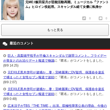
元ME:I飯田栞月が芸能活動再開。ミュージカル『ファント
ム』ヒロイン役起用。スキャンダル経て女優に転身か
0
0
もっと見る
最近のコメント
巨人・高梨雄平投手が不倫スキャンダルで謝罪コメント。フライデー
が美女とのお泊りデート報道で物議
に『匿名』がコメントをしました。
(8/9 14:25)
元EXILE黒木啓司が逮捕か…妻・宮崎麗果にDV疑惑、保護命令違反
で捕まったと女性セブン報道で波紋
に『匿名』がコメントをしました。
(8/9 2:07)
元EXILE黒木啓司が逮捕か…妻・宮崎麗果にDV疑惑、保護命令違反
で捕まったと女性セブン報道で波紋
に『匿名』がコメントをしました。
(8/9 0:49)
広末涼子がTBS『THE TIME,』出演。双極性障害公表の理由、今後の