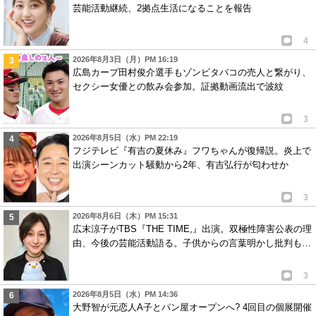
芸能活動継続、2拠点生活になることを報告
4
2026年8月3日（月）PM 16:19
広島カープ田村俊介選手もゾンビタバコの売人と繋がり、
セクシー女優との飲み会参加。証拠動画流出で波紋
3
2026年8月5日（水）PM 22:19
フジテレビ『有吉の夏休み』フワちゃんが復帰説。炎上で
出演シーンカット騒動から2年、有吉弘行が匂わせか
3
2026年8月6日（木）PM 15:31
広末涼子がTBS『THE TIME,』出演。双極性障害公表の理
由、今後の芸能活動語る。子供からの言葉明かし批判も…
3
2026年8月5日（水）PM 14:36
大野智が元恋人A子とパン屋オープンへ? 4回目の個展開催