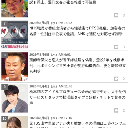
説も浮上。週刊文春が密会報道で再注目
3
2026年8月5日（水）PM 18:52
NHK職員が番組出演者から性被害でPTSD発症、加害者の
名前・性別は非公表で物議。NHKは適切な対応せず謝罪
3
2026年8月6日（木）AM 0:01
薬師寺保栄と恋人が養子縁組届を偽造、懲役1年を検察求
刑。元ボクシング世界王者が犯行動機告白、妻と離婚成立
も判明
2
2026年8月4日（火）AM 11:48
松本潤のアイドルプロデュース企画が進行中か。大手配信
サービスとタッグで松潤版タイプロ始動? ネットで賛否の
声
2
2026年8月6日（木）PM 17:16
元TBS山本里菜アナが夫と離婚、その理由は…赤ベンツ王