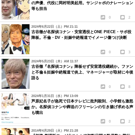
の声優、代役に岡村明美起用。サンジャポのナレーション
等も担当
0
2
2024年6月22日（土）PM 21:11
古谷徹が名探偵コナン・安室透役とONE PIECE・サボ役
降板。不倫・DV・妊娠中絶報道でイメージ傷つけ決断
0
3
2024年5月23日（木）AM 11:37
古谷徹『名探偵コナン』降板せず安室透役継続か。ファン
と不倫＆妊娠中絶報道で炎上、マネージャーが取材に今後
語る
0
8
2024年1月31日（水）PM 13:09
芦原妃名子が急死で日本テレビに批判殺到、小学館も激怒
か。名探偵コナンや葬送のフリーレンの引き揚げ求める声
も噴出
0
2
2014年4月29日（火）PM 21:28