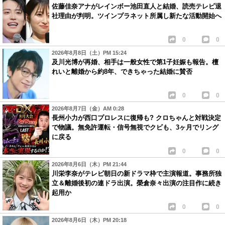
佐藤佳奈アナがレインボー池田直人と結婚、読売テレビ退
社理由が判明。ツインプラネット所属し新たな活動開始へ
0
0
2026年8月8日（土）PM 15:24
及川光博が再婚、相手は一般女性で第1子妊娠も報告。檀
れいと離婚から約8年、できちゃった結婚に賛否
0
0
2026年8月7日（金）AM 0:28
長州小力が西口プロレスに復帰も? クロちゃんと対戦決定
で物議。無免許運転・信号無視でクビも、3ヶ月でリング
に戻る
0
0
2026年8月6日（木）PM 21:44
川栄李奈がテレビ朝日の新ドラマ枠で主演報道。事務所独
立＆離婚後初の連ドラ出演。榮倉奈々出演の注目作に続き
起用か
0
0
2026年8月6日（木）PM 20:18