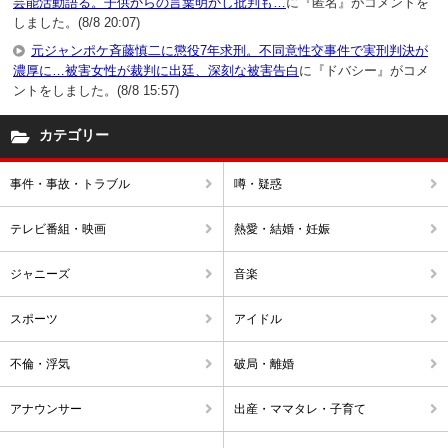
芸能活動語る。子供からの言葉明かし批判も…
に『匿名』がコメントを
しました。(8/8 20:07)
元ジャンポケ斉藤慎二に懲役7年求刑。不同意性交事件で実刑判決が
濃厚に…被害女性が裁判に出廷、深刻な被害告白
に『ドバシー』がコメ
ントをしました。(8/8 15:57)
カテゴリー
事件・事故・トラブル
噂・疑惑
テレビ番組・映画
熱愛・結婚・妊娠
ジャニーズ
音楽
スポーツ
アイドル
不倫・浮気
破局・離婚
アナウンサー
出産・ママタレ・子育て