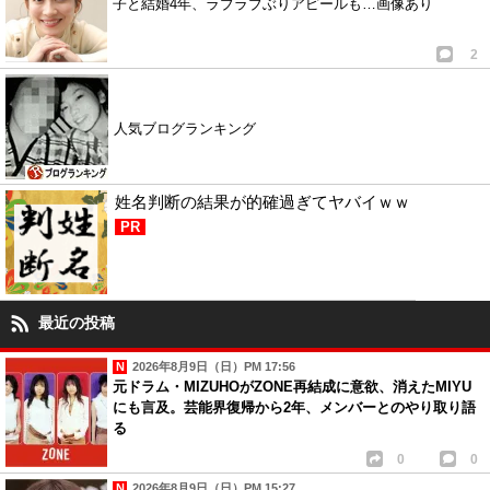
子と結婚4年、ラブラブぶりアピールも…画像あり
2
人気ブログランキング
姓名判断の結果が的確過ぎてヤバイｗｗ
PR
最近の投稿
2026年8月9日（日）PM 17:56
元ドラム・MIZUHOがZONE再結成に意欲、消えたMIYU
にも言及。芸能界復帰から2年、メンバーとのやり取り語
る
0
0
2026年8月9日（日）PM 15:27