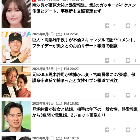
南沙良が藤原大祐と熱愛報道。第2のガッキーがイケメン
俳優とデート、事務所も交際否定せず
0
0
2026年8月8日（土）PM 22:41
巨人・高梨雄平投手が不倫スキャンダルで謝罪コメント。
フライデーが美女とのお泊りデート報道で物議
0
1
2026年8月8日（土）PM 20:27
元EXILE黒木啓司が逮捕か…妻・宮崎麗果にDV疑惑、保
護命令違反で捕まったと女性セブン報道で波紋
0
2
2026年8月8日（土）PM 18:52
戸塚純貴が彼女と結婚、相手は年下の一般女性。熱愛報道
から3週間で電撃婚。2ショット画像あり
0
0
2026年8月8日（土）PM 18:16