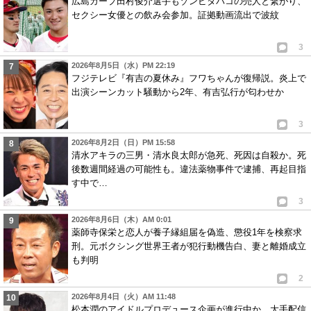
広島カープ田村俊介選手もゾンビタバコの売人と繋がり、
セクシー女優との飲み会参加。証拠動画流出で波紋
3
2026年8月5日（水）PM 22:19
フジテレビ『有吉の夏休み』フワちゃんが復帰説。炎上で
出演シーンカット騒動から2年、有吉弘行が匂わせか
3
2026年8月2日（日）PM 15:58
清水アキラの三男・清水良太郎が急死、死因は自殺か。死
後数週間経過の可能性も。違法薬物事件で逮捕、再起目指
す中で…
3
2026年8月6日（木）AM 0:01
薬師寺保栄と恋人が養子縁組届を偽造、懲役1年を検察求
刑。元ボクシング世界王者が犯行動機告白、妻と離婚成立
も判明
2
2026年8月4日（火）AM 11:48
松本潤のアイドルプロデュース企画が進行中か。大手配信