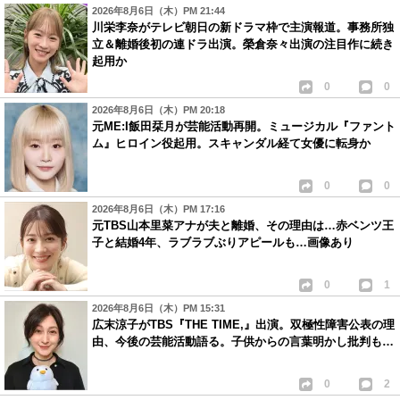
2026年8月6日（木）PM 21:44
川栄李奈がテレビ朝日の新ドラマ枠で主演報道。事務所独
立＆離婚後初の連ドラ出演。榮倉奈々出演の注目作に続き
起用か
0
0
2026年8月6日（木）PM 20:18
元ME:I飯田栞月が芸能活動再開。ミュージカル『ファント
ム』ヒロイン役起用。スキャンダル経て女優に転身か
0
0
2026年8月6日（木）PM 17:16
元TBS山本里菜アナが夫と離婚、その理由は…赤ベンツ王
子と結婚4年、ラブラブぶりアピールも…画像あり
0
1
2026年8月6日（木）PM 15:31
広末涼子がTBS『THE TIME,』出演。双極性障害公表の理
由、今後の芸能活動語る。子供からの言葉明かし批判も…
0
2