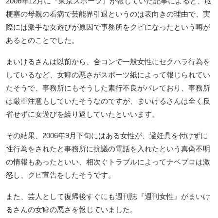
2006年12月に『東京スポーツ』が報じていた記事によると、脳
梗塞の母親の看病で芸能界引退というのは表向きの理由で、実
際には派手な女遊びが原因で事務所をクビになったという噂が
あるとのことでした。
まいけるさんは以前から、合コンで一般女性にセクハラ行為を
しているなど、女癖の悪さがスポーツ紙によって報じられてい
たそうで、事務所にもそうした素行不良がバレており、事務所
は厳重注意もしていたそうなのですが、まいけるさんは全く反
省せずに女遊びを繰り返していたといいます。
その結果、2006年9月下旬にはある女性が、避妊具を付けずに
性行為をされたと事務所に抗議の電話を入れたという真偽不明
の情報もあったといい、相次ぐトラブルによってナベプロは激
怒し、クビ宣告をしたそうです。
また、芸人として復帰後すぐにも週刊誌『週刊女性』がまいけ
るさんの女癖の悪さを報じていました。