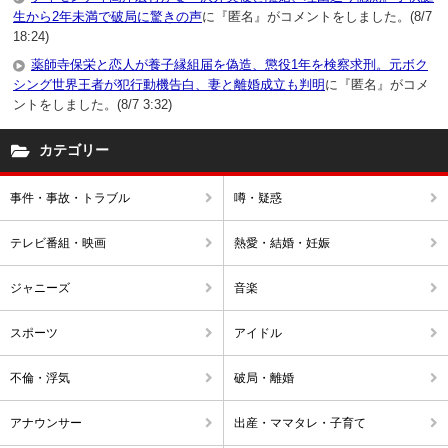
生から2年未満で破局に驚きの声
に『匿名』がコメントをしました。(8/7
18:24)
薬師寺保栄と恋人が養子縁組届を偽造、懲役1年を検察求刑。元ボク
シング世界王者が犯行動機告白、妻と離婚成立も判明
に『匿名』がコメ
ントをしました。(8/7 3:32)
カテゴリー
事件・事故・トラブル
噂・疑惑
テレビ番組・映画
熱愛・結婚・妊娠
ジャニーズ
音楽
スポーツ
アイドル
不倫・浮気
破局・離婚
アナウンサー
出産・ママタレ・子育て