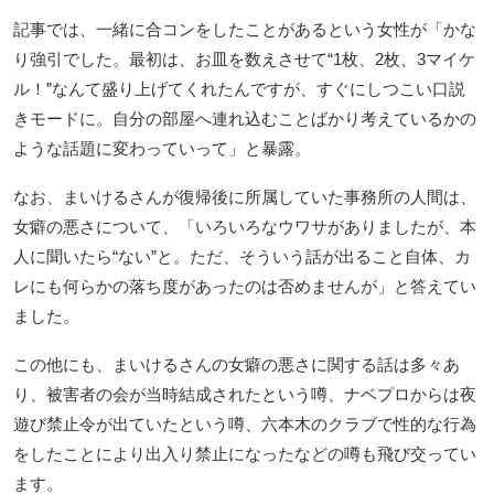
記事では、一緒に合コンをしたことがあるという女性が「かな
り強引でした。最初は、お皿を数えさせて“1枚、2枚、3マイケ
ル！”なんて盛り上げてくれたんですが、すぐにしつこい口説
きモードに。自分の部屋へ連れ込むことばかり考えているかの
ような話題に変わっていって」と暴露。
なお、まいけるさんが復帰後に所属していた事務所の人間は、
女癖の悪さについて、「いろいろなウワサがありましたが、本
人に聞いたら“ない”と。ただ、そういう話が出ること自体、カ
レにも何らかの落ち度があったのは否めませんが」と答えてい
ました。
この他にも、まいけるさんの女癖の悪さに関する話は多々あ
り、被害者の会が当時結成されたという噂、ナベプロからは夜
遊び禁止令が出ていたという噂、六本木のクラブで性的な行為
をしたことにより出入り禁止になったなどの噂も飛び交ってい
ます。