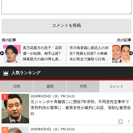
前の記事
次の記事
貴乃花親方の息子・花田
市川海老蔵に新恋人の存
優一が結婚、相手は誰?
在? 再婚も目前? 小林麻
陣幕親方の娘の噂も真相
央が死去で嫁取り計画進
は…画像あり
行、小林麻耶らの名前浮
上も…東京五輪前に決
人気ランキング
断?
日間
週間
月間
コメント
2026年8月5日（水）PM 16:21
元ジャンポケ斉藤慎二に懲役7年求刑。不同意性交事件で
実刑判決が濃厚に…被害女性が裁判に出廷、深刻な被害告
白
4
2026年8月4日（火）PM 22:51