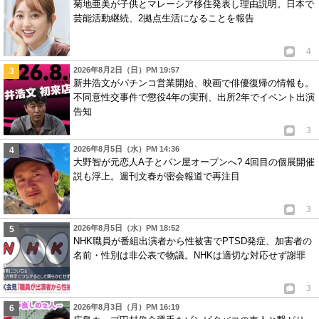
菊地亜美が子供とマレーシア移住発表し理由説明。日本で
芸能活動継続、2拠点生活になることを報告
4
2026年8月2日（日）PM 19:57
新井浩文がパチンコ営業開始、映画で俳優復帰の情報も。
不同意性交事件で懲役4年の実刑、出所2年でイベント出演
告知
3
2026年8月5日（水）PM 14:36
大野智が元恋人A子とパン屋オープンへ? 4回目の個展開催
説も浮上。週刊文春が密会報道で再注目
3
2026年8月5日（水）PM 18:52
NHK職員が番組出演者から性被害でPTSD発症、加害者の
名前・性別は非公表で物議。NHKは適切な対応せず謝罪
3
2026年8月3日（月）PM 16:19