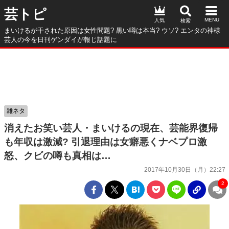
芸トピ
人気
まいけるが干された原因は女性問題? 黒い噂は本当? ウソ? エンタの神様
芸人の今を日刊ゲンダイが報じ話題に
雑ネタ
消えたお笑い芸人・まいけるの現在、芸能界復帰
も年収は激減? 引退理由は女癖悪くナベプロ激
怒、クビの噂も真相は…
2017年10月30日（月）22:27
2