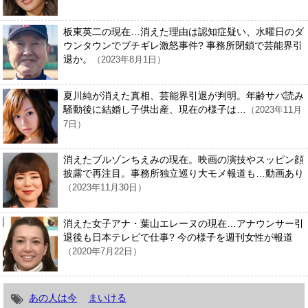
板東英二の現在…消えた理由は認知症疑い、水曜日のダ
ウンタウンでブチギレ激怒事件? 事務所閉鎖で芸能界引
退か。
（2023年8月1日）
夏川純が消えた真相、芸能界引退が判明。年齢サバ読み
騒動後に結婚し子供出産、現在の様子は…
（2023年11月
7日）
消えたブルゾンちえみの現在。映画の演技やスッピン顔
披露で再注目。事務所独立巡り大モメ報道も…動画あり
（2023年11月30日）
消えた女子アナ・葉山エレーヌの現在…アナウンサー引
退後も日本テレビで仕事? 今の様子を週刊女性が報道
（2020年7月22日）
あの人は今
まいける