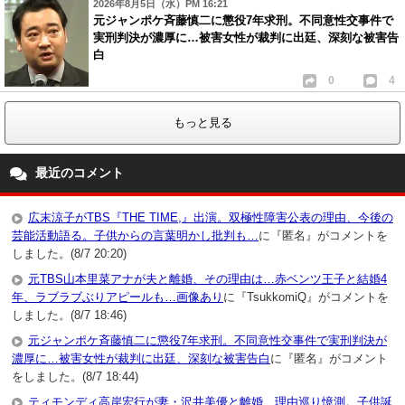
2026年8月5日（水）PM 16:21
元ジャンポケ斉藤慎二に懲役7年求刑。不同意性交事件で
実刑判決が濃厚に…被害女性が裁判に出廷、深刻な被害告
白
0
4
もっと見る
最近のコメント
広末涼子がTBS『THE TIME,』出演。双極性障害公表の理由、今後の
芸能活動語る。子供からの言葉明かし批判も…
に『匿名』がコメントを
しました。(8/7 20:20)
元TBS山本里菜アナが夫と離婚、その理由は…赤ベンツ王子と結婚4
年、ラブラブぶりアピールも…画像あり
に『TsukkomiQ』がコメントを
しました。(8/7 18:46)
元ジャンポケ斉藤慎二に懲役7年求刑。不同意性交事件で実刑判決が
濃厚に…被害女性が裁判に出廷、深刻な被害告白
に『匿名』がコメント
をしました。(8/7 18:44)
ティモンディ高岸宏行が妻・沢井美優と離婚、理由巡り憶測。子供誕