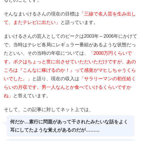
そんなまいけるさんの現在の目標は
「三線で名人芸を生み出し
て、またテレビに出たい」
と語っています。
まいけるさんの芸人としてのピークは2003年～2006年にかけて
で、当時はテレビ各局にレギュラー番組があるような状態だっ
たといい、その当時の年収については、
「2000万円くらいで
す。ボクはちょっと世に出させていただいただけですが、あの
ころは『こんなに稼げるのか！』って感覚がマヒしちゃうくら
いでした。」
と語り、現在の収入は
「サラリーマンの初任給く
らいの月収です。男一人なんとか食べていけるくらいですか
ね」
と答えています。
そして、この記事に対してネット上では、
何だか…素行に問題があって干されたみたいな話をよく
耳にしてたような覚えがあるのだが………