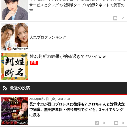
サービスとタッグで松潤版タイプロ始動? ネットで賛否の
声
2
人気ブログランキング
姓名判断の結果が的確過ぎてヤバイｗｗ
PR
最近の投稿
2026年8月7日（金）AM 0:28
長州小力が西口プロレスに復帰も? クロちゃんと対戦決定
で物議。無免許運転・信号無視でクビも、3ヶ月でリング
に戻る
0
0