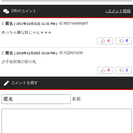
2件のコメント
↓コメント投稿
1
匿名
ID:MDYxNWNjMT
( 2017年10月31日 11:31 PM )
めっちゃ嫌な奴じゃんｗｗｗ
4
0
2
匿名
ID:YjZjNjYyOG
( 2019年12月29日 10:24 PM )
少子化対策の切り札
4
1
コメントを残す
名前