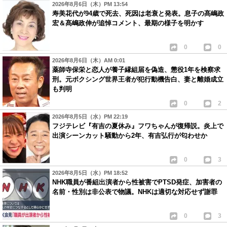
2026年8月6日（木）PM 13:54
寿美花代が94歳で死去、死因は老衰と発表。息子の髙嶋政
宏＆髙嶋政伸が追悼コメント、最期の様子を明かす
0
0
2026年8月6日（木）AM 0:01
薬師寺保栄と恋人が養子縁組届を偽造、懲役1年を検察求
刑。元ボクシング世界王者が犯行動機告白、妻と離婚成立
も判明
0
2
2026年8月5日（水）PM 22:19
フジテレビ『有吉の夏休み』フワちゃんが復帰説。炎上で
出演シーンカット騒動から2年、有吉弘行が匂わせか
0
3
2026年8月5日（水）PM 18:52
NHK職員が番組出演者から性被害でPTSD発症、加害者の
名前・性別は非公表で物議。NHKは適切な対応せず謝罪
0
3