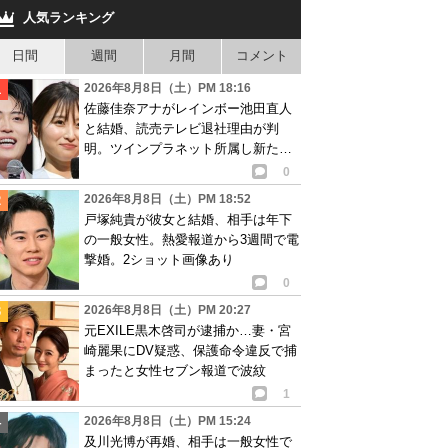
人気ランキング
日間
週間
月間
コメント
2026年8月8日（土）PM 18:16
佐藤佳奈アナがレインボー池田直人
と結婚、読売テレビ退社理由が判
明。ツインプラネット所属し新たな
活動開始へ
0
2026年8月8日（土）PM 18:52
戸塚純貴が彼女と結婚、相手は年下
の一般女性。熱愛報道から3週間で電
撃婚。2ショット画像あり
0
2026年8月8日（土）PM 20:27
元EXILE黒木啓司が逮捕か…妻・宮
崎麗果にDV疑惑、保護命令違反で捕
まったと女性セブン報道で波紋
1
2026年8月8日（土）PM 15:24
及川光博が再婚、相手は一般女性で