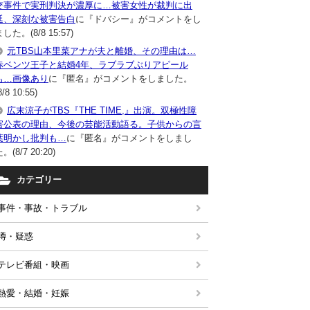
交事件で実刑判決が濃厚に…被害女性が裁判に出
廷、深刻な被害告白
に『ドバシー』がコメントをし
した。(8/8 15:57)
元TBS山本里菜アナが夫と離婚、その理由は…
赤ベンツ王子と結婚4年、ラブラブぶりアピール
も…画像あり
に『匿名』がコメントをしました。
8/8 10:55)
広末涼子がTBS『THE TIME,』出演。双極性障
害公表の理由、今後の芸能活動語る。子供からの言
葉明かし批判も…
に『匿名』がコメントをしまし
。(8/7 20:20)
カテゴリー
事件・事故・トラブル
噂・疑惑
テレビ番組・映画
熱愛・結婚・妊娠