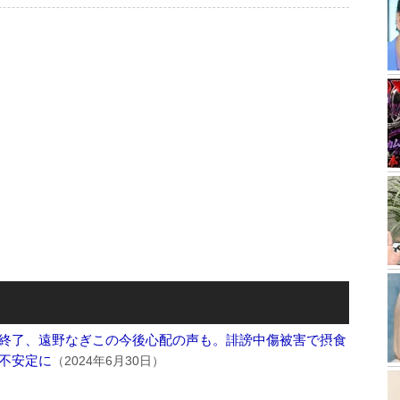
終了、遠野なぎこの今後心配の声も。誹謗中傷被害で摂食
不安定に
（2024年6月30日）