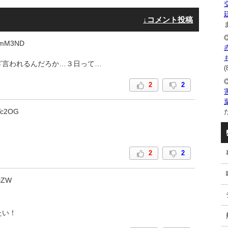
↓コメント投稿
ま
ZmM3ND
ざ言われるんだろか…３日って…
(
2
2
た
Tc2OG
2
2
iZW
たい！