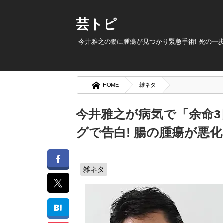
芸トピ
今井雅之の腸に腫瘍が見つかり緊急手術! 死の一
HOME
雑ネタ
今井雅之が病気で「余命
グで告白! 腸の腫瘍が悪
雑ネタ