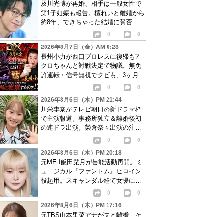
及川光博が再婚、相手は一般女性で
第1子妊娠も報告。檀れいと離婚から
約8年、できちゃった結婚に賛否
0
0
2026年8月7日（金）AM 0:28
長州小力が西口プロレスに復帰も?
クロちゃんと対戦決定で物議。無免
許運転・信号無視でクビも、3ヶ月で
リングに戻る
0
0
2026年8月6日（木）PM 21:44
川栄李奈がテレビ朝日の新ドラマ枠
で主演報道。事務所独立＆離婚後初
の連ドラ出演。榮倉奈々出演の注目
作に続き起用か
0
0
2026年8月6日（木）PM 20:18
元ME:I飯田栞月が芸能活動再開。ミ
ュージカル『ファントム』ヒロイン
役起用。スキャンダル経て女優に転
身か
0
0
2026年8月6日（木）PM 17:16
元TBS山本里菜アナが夫と離婚、そ