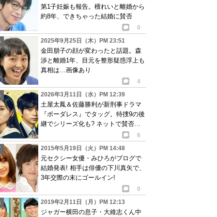
第1子妊娠も報告。檀れいと離婚から
約8年、できちゃった結婚に賛否
0
2025年9月25日（木）PM 23:51
金田朋子の顔が変わったと話題。森
渉と離婚1年、目元を整形疑惑浮上も
真相は…画像あり
4
2026年3月11日（水）PM 12:39
土屋太鳳＆佐藤勝利が新刑事ドラマ
『ボーダレス』でタッグ。特捜9の後
継でシリーズ化も? ネットで賛否両
論
6
2015年5月19日（火）PM 14:48
元セクシー女優・みひろがブログで
結婚発表! 相手は俳優の下川真矢で、
3年交際の末にゴールイン!
0
2019年2月11日（月）PM 12:13
ジャガー横田の息子・大維志くん中