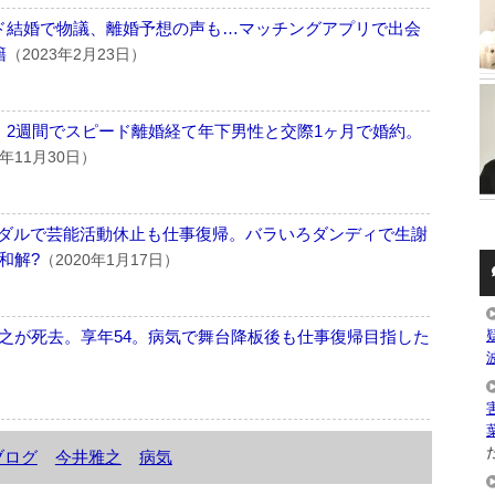
ド結婚で物議、離婚予想の声も…マッチングアプリで出会
籍
（2023年2月23日）
。2週間でスピード離婚経て年下男性と交際1ヶ月で婚約。
3年11月30日）
ダルで芸能活動休止も仕事復帰。バラいろダンディで生謝
和解?
（2020年1月17日）
之が死去。享年54。病気で舞台降板後も仕事復帰目指した
た
ブログ
今井雅之
病気