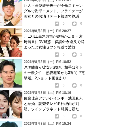
2026年8月8日（土）PM 22:41
巨人・高梨雄平投手が不倫スキャン
ダルで謝罪コメント。フライデーが
美女とのお泊りデート報道で物議
0
0
2026年8月8日（土）PM 20:27
元EXILE黒木啓司が逮捕か…妻・宮
崎麗果にDV疑惑、保護命令違反で捕
まったと女性セブン報道で波紋
0
1
2026年8月8日（土）PM 18:52
戸塚純貴が彼女と結婚、相手は年下
の一般女性。熱愛報道から3週間で電
撃婚。2ショット画像あり
0
0
2026年8月8日（土）PM 18:16
佐藤佳奈アナがレインボー池田直人
と結婚、読売テレビ退社理由が判
明。ツインプラネット所属し新たな
活動開始へ
0
0
2026年8月8日（土）PM 15:24