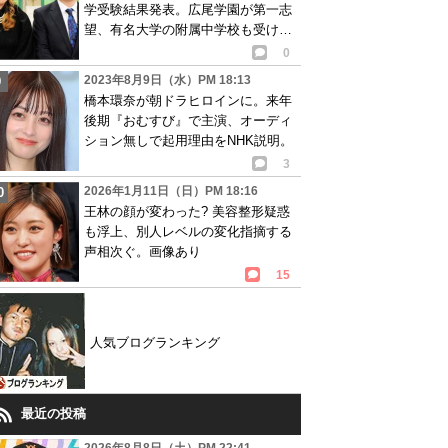
学受験結果発表。広尾学園が第一志
望、有名大学の附属中学校も受け…
画像あり
0
2023年8月9日（水）PM 18:13
橋本環奈が朝ドラヒロインに。来年
後期『おむすび』で主演、オーディ
ション無しで起用理由をNHK説明。
3
2026年1月11日（日）PM 18:16
王林の顔が変わった? 美容整形疑惑
も浮上、別人レベルの変化指摘する
声相次ぐ。画像あり
15
人気ブログランキング
最近の投稿