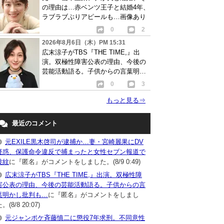
の理由は…赤ベンツ王子と結婚4年、
ラブラブぶりアピールも…画像あり
0
2
2026年8月6日（木）PM 15:31
広末涼子がTBS『THE TIME,』出
演。双極性障害公表の理由、今後の
芸能活動語る。子供からの言葉明か
し批判も…
0
3
もっと見る
⇒
最近のコメント
元EXILE黒木啓司が逮捕か…妻・宮崎麗果にDV
疑惑、保護命令違反で捕まったと女性セブン報道で
波紋
に『匿名』がコメントをしました。(8/9 0:49)
広末涼子がTBS『THE TIME,』出演。双極性障
害公表の理由、今後の芸能活動語る。子供からの言
葉明かし批判も…
に『匿名』がコメントをしまし
。(8/8 20:07)
元ジャンポケ斉藤慎二に懲役7年求刑。不同意性