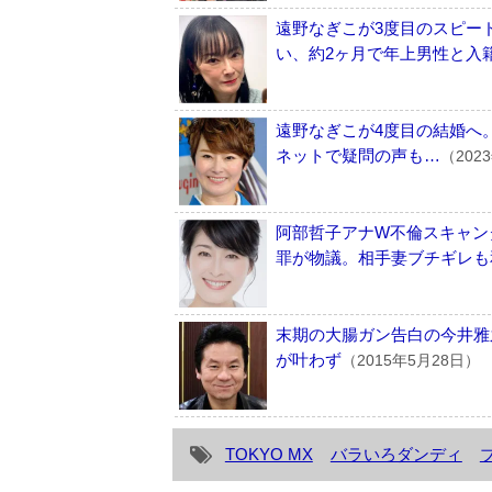
遠野なぎこが3度目のスピー
い、約2ヶ月で年上男性と入
遠野なぎこが4度目の結婚へ
ネットで疑問の声も…
（202
阿部哲子アナW不倫スキャン
罪が物議。相手妻ブチギレも
末期の大腸ガン告白の今井雅
が叶わず
（2015年5月28日）
TOKYO MX
バラいろダンディ