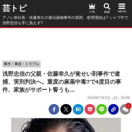
芸トピ
人気
アノレ前社長・佐藤幸久の違法薬物事件の原因、使用理由は? シャブ中で
浅野忠信も手に負えず?
事件・事故・トラブル
浅野忠信の父親・佐藤幸久が覚せい剤事件で逮
捕、実刑判決へ。重度の麻薬中毒?で4度目の事
件、家族がサポート誓うも…
2018年7月2日（月）16:08
0