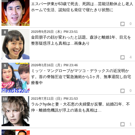
エスパー伊東が63歳で死去、死因は…芸能活動休止し老人
ホームで生活、認知症も発症で寝たきり状態に
0
2025年9月25日（木）PM 23:51
金田朋子の顔が変わったと話題。森渉と離婚1年、目元を
整形疑惑浮上も真相は…画像あり
4
2026年3月16日（月）PM 23:46
ミッツ・マングローブがマツコ・デラックスの近況明か
す。首の脊髄圧迫で緊急施術から1ヶ月、無事退院し自宅
療養中
0
2021年7月11日（日）PM 21:53
ラルクhydeと妻・大石恵の夫婦愛が反響。結婚21年、不
仲・離婚危機説が浮上の過去も真相は…
1