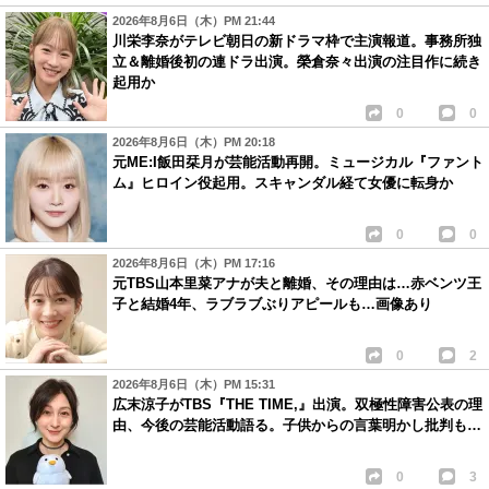
2026年8月6日（木）PM 21:44
川栄李奈がテレビ朝日の新ドラマ枠で主演報道。事務所独
立＆離婚後初の連ドラ出演。榮倉奈々出演の注目作に続き
起用か
0
0
2026年8月6日（木）PM 20:18
元ME:I飯田栞月が芸能活動再開。ミュージカル『ファント
ム』ヒロイン役起用。スキャンダル経て女優に転身か
0
0
2026年8月6日（木）PM 17:16
元TBS山本里菜アナが夫と離婚、その理由は…赤ベンツ王
子と結婚4年、ラブラブぶりアピールも…画像あり
0
2
2026年8月6日（木）PM 15:31
広末涼子がTBS『THE TIME,』出演。双極性障害公表の理
由、今後の芸能活動語る。子供からの言葉明かし批判も…
0
3