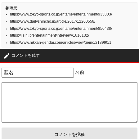
参照元
https://www.tokyo-sports.co.jp/entame/entertainment/935803/
https://www.dailyshincho.jp/article/2017/12200558/
https://www.tokyo-sports.co.jp/entame/entertainment/850438/
https://jisin.jp/entertainment/interview/1616132/
https://www.nikkan-gendai.com/articles/view/geino/218990/1
コメントを残す
名前