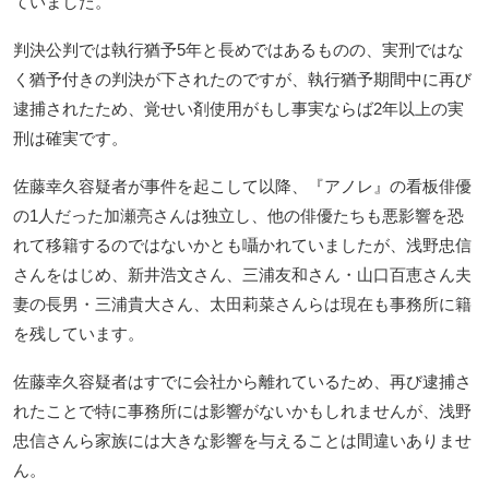
ていました。
判決公判では執行猶予5年と長めではあるものの、実刑ではな
く猶予付きの判決が下されたのですが、執行猶予期間中に再び
逮捕されたため、覚せい剤使用がもし事実ならば2年以上の実
刑は確実です。
佐藤幸久容疑者が事件を起こして以降、『アノレ』の看板俳優
の1人だった加瀬亮さんは独立し、他の俳優たちも悪影響を恐
れて移籍するのではないかとも囁かれていましたが、浅野忠信
さんをはじめ、新井浩文さん、三浦友和さん・山口百恵さん夫
妻の長男・三浦貴大さん、太田莉菜さんらは現在も事務所に籍
を残しています。
佐藤幸久容疑者はすでに会社から離れているため、再び逮捕さ
れたことで特に事務所には影響がないかもしれませんが、浅野
忠信さんら家族には大きな影響を与えることは間違いありませ
ん。