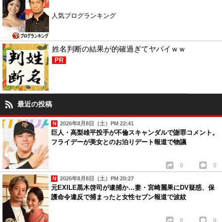
人気ブログランキング
姓名判断の結果が的確過ぎてヤバイｗｗ
PR
最近の投稿
2026年8月8日（土）PM 22:41
巨人・高梨雄平投手が不倫スキャンダルで謝罪コメント。
フライデーが美女とのお泊りデート報道で物議
0
0
2026年8月8日（土）PM 20:27
元EXILE黒木啓司が逮捕か…妻・宮崎麗果にDV疑惑、保
護命令違反で捕まったと女性セブン報道で波紋
0
0