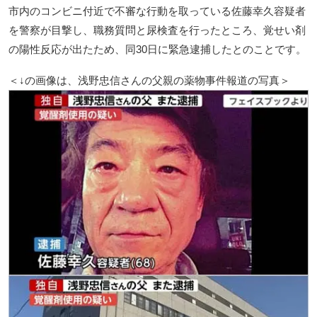
市内のコンビニ付近で不審な行動を取っている佐藤幸久容疑者
を警察が目撃し、職務質問と尿検査を行ったところ、覚せい剤
の陽性反応が出たため、同30日に緊急逮捕したとのことです。
＜↓の画像は、浅野忠信さんの父親の薬物事件報道の写真＞