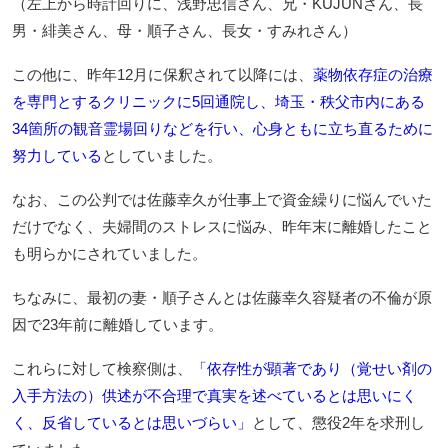
（左上から時計回りに、浅野忠信さん、兄・KUJUNさん、長
男・緋美さん、母・順子さん、長女・すみれさん）
この他に、昨年12月に保釈されて以降には、
薬物依存症の治療
を専門とするクリニックに5回通院し、埼玉・秩父市内にある
34箇所の観音霊場回りなどを行い、心身ともに立ち直るために
努力している
としていました。
なお、この公判では佐藤幸久が仕事上で資金繰りに悩んでいた
だけでなく、夫婦間のストレスに悩み、昨年末に離婚したこと
も明らかにされていました。
ちなみに、最初の妻・順子さんとは佐藤幸久容疑者の不倫が原
因で23年前に離婚しています。
これらに対して検察側は、
「依存性が顕著であり（覚せい剤の
入手方法の）供述が不合理で真実を述べているとは思いにく
く、反省しているとは思いづらい」
として、懲役2年を求刑し