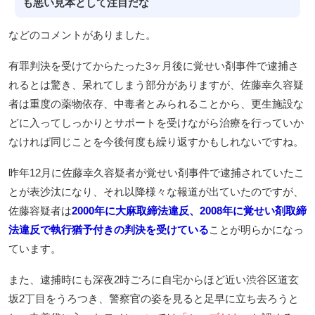
も悪い見本として注目だな
などのコメントがありました。
有罪判決を受けてからたった3ヶ月後に覚せい剤事件で逮捕さ
れるとは驚き、呆れてしまう部分がありますが、佐藤幸久容疑
者は重度の薬物依存、中毒者とみられることから、更生施設な
どに入ってしっかりとサポートを受けながら治療を行っていか
なければ同じことを今後何度も繰り返すかもしれないですね。
昨年12月に佐藤幸久容疑者が覚せい剤事件で逮捕されていたこ
とが表沙汰になり、それ以降様々な報道が出ていたのですが、
佐藤容疑者は
2000年に大麻取締法違反、2008年に覚せい剤取締
法違反で執行猶予付きの判決を受けている
ことが明らかになっ
ています。
また、逮捕時にも深夜2時ごろに自宅からほど近い渋谷区道玄
坂2丁目をうろつき、警察官の姿を見ると足早に立ち去ろうと