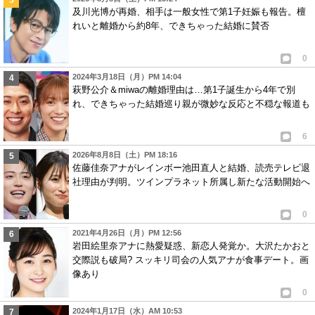
及川光博が再婚、相手は一般女性で第1子妊娠も報告。檀
れいと離婚から約8年、できちゃった結婚に賛否
0
2024年3月18日（月）PM 14:04
萩野公介＆miwaの離婚理由は…第1子誕生から4年で別
れ、できちゃった結婚巡り親が微妙な反応と不穏な報道も
6
2026年8月8日（土）PM 18:16
佐藤佳奈アナがレインボー池田直人と結婚、読売テレビ退
社理由が判明。ツインプラネット所属し新たな活動開始へ
0
2021年4月26日（月）PM 12:56
岩田絵里奈アナに熱愛疑惑、新恋人発覚か。大沢たかおと
交際説も破局? スッキリ司会の人気アナが食事デート。画
像あり
0
2024年1月17日（水）AM 10:53