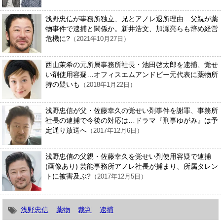
浅野忠信が事務所独立、兄とアノレ退所理由…父親が薬
物事件で逮捕と関係か。新井浩文、加瀬亮らも辞め経営
危機に?
（2021年10月27日）
西山茉希の元所属事務所社長・池田啓太郎を逮捕、覚せ
い剤使用容疑…オフィスエムアンドビー元代表に薬物所
持の疑いも
（2018年1月22日）
浅野忠信が父・佐藤幸久の覚せい剤事件を謝罪、事務所
社長の逮捕で今後の対応は…ドラマ『刑事ゆがみ』は予
定通り放送へ
（2017年12月6日）
浅野忠信の父親・佐藤幸久を覚せい剤使用容疑で逮捕
(画像あり) 芸能事務所アノレ社長が捕まり、所属タレン
トに被害及ぶ?
（2017年12月5日）
浅野忠信
薬物
裁判
逮捕