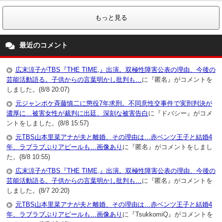
もっと見る
最近のコメント
広末涼子がTBS『THE TIME,』出演。双極性障害公表の理由、今後の
芸能活動語る。子供からの言葉明かし批判も…
に『匿名』がコメントを
しました。(8/8 20:07)
元ジャンポケ斉藤慎二に懲役7年求刑。不同意性交事件で実刑判決が
濃厚に…被害女性が裁判に出廷、深刻な被害告白
に『ドバシー』がコメ
ントをしました。(8/8 15:57)
元TBS山本里菜アナが夫と離婚、その理由は…赤ベンツ王子と結婚4
年、ラブラブぶりアピールも…画像あり
に『匿名』がコメントをしまし
た。(8/8 10:55)
広末涼子がTBS『THE TIME,』出演。双極性障害公表の理由、今後の
芸能活動語る。子供からの言葉明かし批判も…
に『匿名』がコメントを
しました。(8/7 20:20)
元TBS山本里菜アナが夫と離婚、その理由は…赤ベンツ王子と結婚4
年、ラブラブぶりアピールも…画像あり
に『TsukkomiQ』がコメントを