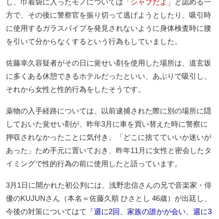
し、巾着袋に入ったモノについては
「シャブだよ」
と認める一
方で、その後に警察官を振り切って逃げようとしたり、吸引時
に使用するガラスパイプを発見されないように身体検査時に腰
を引いて分からなくするという行為もしていました。
佐藤幸久容疑者がその日に覚せい剤を使用した場所は、道玄坂
に多くある休憩できるホテルだったといい、あぶりで吸引し、
それから女性と性的行為をしたそうです。
薬物の入手経路については、以前逮捕された際に別の場所に隠
しておいた覚せい剤が、昨年3月に車を買い替えた時に警察に
押収されなかったことに気付き、「どこに捨てていいか迷いが
あった」ため手元に置いておき、昨年11月に女性と密会したタ
イミングで性的行為の前に使用したと語っています。
3月1日に開かれた初公判には、浅野忠信さんの兄で音楽家・俳
優のKUJUNさん（本名＝佐藤久順 ひさとし 46歳）が出廷し、
今後の対策についてはて
「週に2回、家族の誰かが会い、週に3