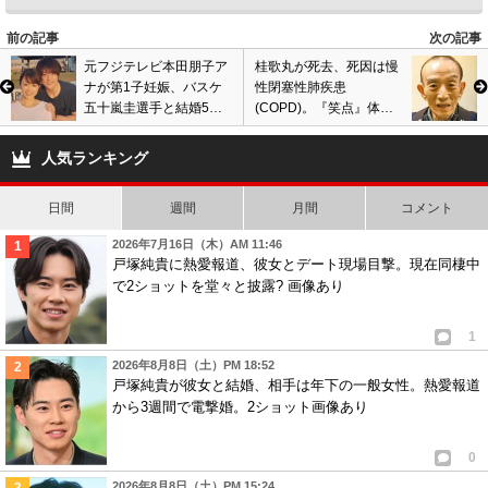
前の記事
次の記事
元フジテレビ本田朋子ア
桂歌丸が死去、死因は慢
ナが第1子妊娠、バスケ
性閉塞性肺疾患
五十嵐圭選手と結婚5年
(COPD)。『笑点』体調
で待望の赤ちゃん。
不良で降板、入退院繰り
返しながら落語会出演
人気ランキング
も…
日間
週間
月間
コメント
2026年7月16日（木）AM 11:46
戸塚純貴に熱愛報道、彼女とデート現場目撃。現在同棲中
で2ショットを堂々と披露? 画像あり
1
2026年8月8日（土）PM 18:52
戸塚純貴が彼女と結婚、相手は年下の一般女性。熱愛報道
から3週間で電撃婚。2ショット画像あり
0
2026年8月8日（土）PM 15:24