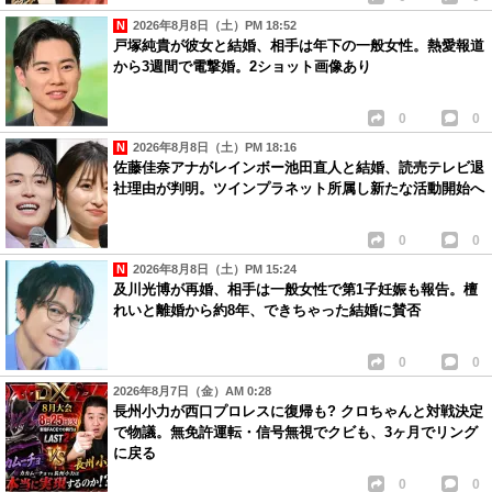
2026年8月8日（土）PM 18:52
戸塚純貴が彼女と結婚、相手は年下の一般女性。熱愛報道
から3週間で電撃婚。2ショット画像あり
0
0
2026年8月8日（土）PM 18:16
佐藤佳奈アナがレインボー池田直人と結婚、読売テレビ退
社理由が判明。ツインプラネット所属し新たな活動開始へ
0
0
2026年8月8日（土）PM 15:24
及川光博が再婚、相手は一般女性で第1子妊娠も報告。檀
れいと離婚から約8年、できちゃった結婚に賛否
0
0
2026年8月7日（金）AM 0:28
長州小力が西口プロレスに復帰も? クロちゃんと対戦決定
で物議。無免許運転・信号無視でクビも、3ヶ月でリング
に戻る
0
0