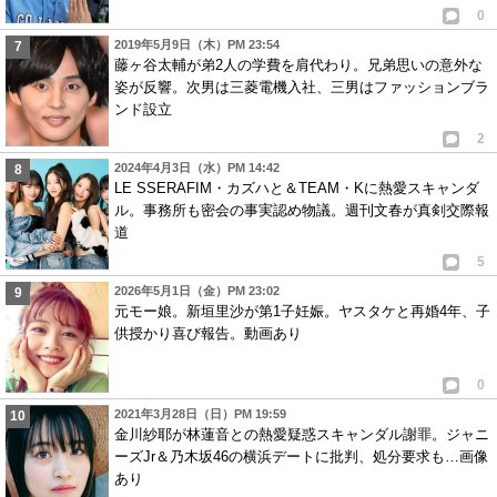
0
2019年5月9日（木）PM 23:54
藤ヶ谷太輔が弟2人の学費を肩代わり。兄弟思いの意外な
姿が反響。次男は三菱電機入社、三男はファッションブラ
ンド設立
2
2024年4月3日（水）PM 14:42
LE SSERAFIM・カズハと＆TEAM・Kに熱愛スキャンダ
ル。事務所も密会の事実認め物議。週刊文春が真剣交際報
道
5
2026年5月1日（金）PM 23:02
元モー娘。新垣里沙が第1子妊娠。ヤスタケと再婚4年、子
供授かり喜び報告。動画あり
0
2021年3月28日（日）PM 19:59
金川紗耶が林蓮音との熱愛疑惑スキャンダル謝罪。ジャニ
ーズJr＆乃木坂46の横浜デートに批判、処分要求も…画像
あり