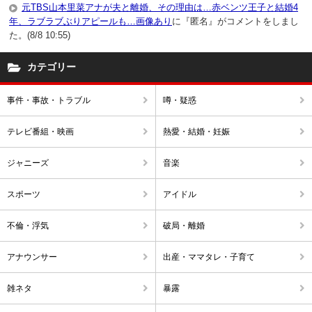
元TBS山本里菜アナが夫と離婚、その理由は…赤ベンツ王子と結婚4
年、ラブラブぶりアピールも…画像あり
に『匿名』がコメントをしまし
た。(8/8 10:55)
カテゴリー
事件・事故・トラブル
噂・疑惑
テレビ番組・映画
熱愛・結婚・妊娠
ジャニーズ
音楽
スポーツ
アイドル
不倫・浮気
破局・離婚
アナウンサー
出産・ママタレ・子育て
雑ネタ
暴露