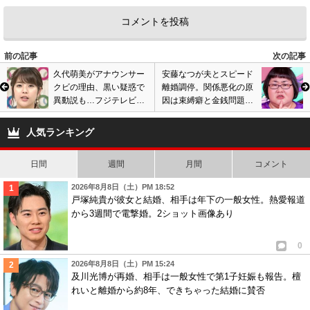
前の記事
次の記事
久代萌美がアナウンサー
安藤なつが夫とスピード
クビの理由、黒い疑惑で
離婚調停。関係悪化の原
異動説も…フジテレビ退
因は束縛癖と金銭問題
社説をインスタグラムで
か。結婚後にトラブル勃
否定か。画像あり
発し…画像あり
人気ランキング
日間
週間
月間
コメント
2026年8月8日（土）PM 18:52
戸塚純貴が彼女と結婚、相手は年下の一般女性。熱愛報道
から3週間で電撃婚。2ショット画像あり
0
2026年8月8日（土）PM 15:24
及川光博が再婚、相手は一般女性で第1子妊娠も報告。檀
れいと離婚から約8年、できちゃった結婚に賛否