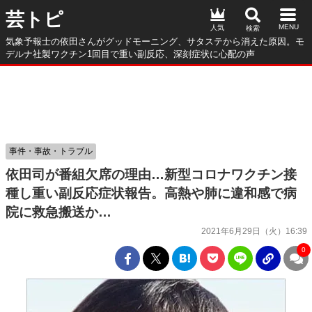
芸トピ
人気
気象予報士の依田さんがグッドモーニング、サタステから消えた原因。モ
デルナ社製ワクチン1回目で重い副反応、深刻症状に心配の声
事件・事故・トラブル
依田司が番組欠席の理由…新型コロナワクチン接
種し重い副反応症状報告。高熱や肺に違和感で病
院に救急搬送か…
2021年6月29日（火）16:39
0