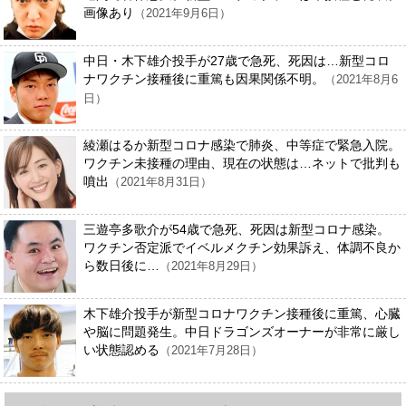
画像あり
（2021年9月6日）
中日・木下雄介投手が27歳で急死、死因は…新型コロ
ナワクチン接種後に重篤も因果関係不明。
（2021年8月6
日）
綾瀬はるか新型コロナ感染で肺炎、中等症で緊急入院。
ワクチン未接種の理由、現在の状態は…ネットで批判も
噴出
（2021年8月31日）
三遊亭多歌介が54歳で急死、死因は新型コロナ感染。
ワクチン否定派でイベルメクチン効果訴え、体調不良か
ら数日後に…
（2021年8月29日）
木下雄介投手が新型コロナワクチン接種後に重篤、心臓
や脳に問題発生。中日ドラゴンズオーナーが非常に厳し
い状態認める
（2021年7月28日）