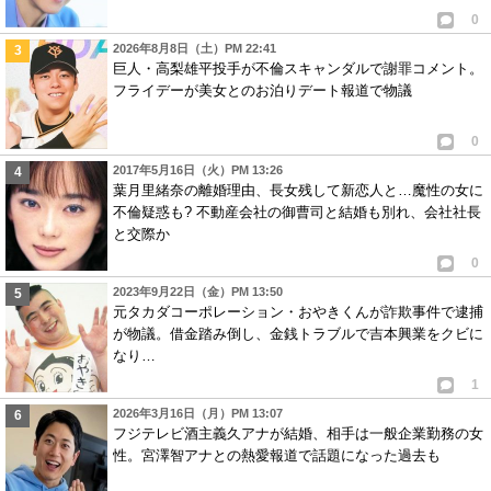
0
2026年8月8日（土）PM 22:41
巨人・高梨雄平投手が不倫スキャンダルで謝罪コメント。
フライデーが美女とのお泊りデート報道で物議
0
2017年5月16日（火）PM 13:26
葉月里緒奈の離婚理由、長女残して新恋人と…魔性の女に
不倫疑惑も? 不動産会社の御曹司と結婚も別れ、会社社長
と交際か
0
2023年9月22日（金）PM 13:50
元タカダコーポレーション・おやきくんが詐欺事件で逮捕
が物議。借金踏み倒し、金銭トラブルで吉本興業をクビに
なり…
1
2026年3月16日（月）PM 13:07
フジテレビ酒主義久アナが結婚、相手は一般企業勤務の女
性。宮澤智アナとの熱愛報道で話題になった過去も