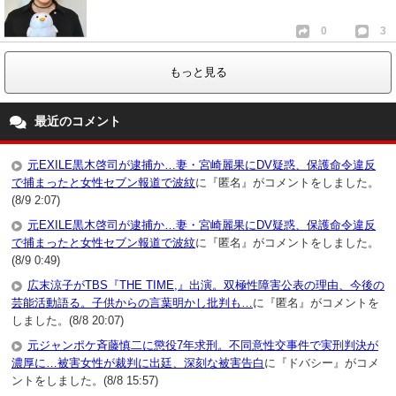
0
3
もっと見る
最近のコメント
元EXILE黒木啓司が逮捕か…妻・宮崎麗果にDV疑惑、保護命令違反
で捕まったと女性セブン報道で波紋
に『匿名』がコメントをしました。
(8/9 2:07)
元EXILE黒木啓司が逮捕か…妻・宮崎麗果にDV疑惑、保護命令違反
で捕まったと女性セブン報道で波紋
に『匿名』がコメントをしました。
(8/9 0:49)
広末涼子がTBS『THE TIME,』出演。双極性障害公表の理由、今後の
芸能活動語る。子供からの言葉明かし批判も…
に『匿名』がコメントを
しました。(8/8 20:07)
元ジャンポケ斉藤慎二に懲役7年求刑。不同意性交事件で実刑判決が
濃厚に…被害女性が裁判に出廷、深刻な被害告白
に『ドバシー』がコメ
ントをしました。(8/8 15:57)