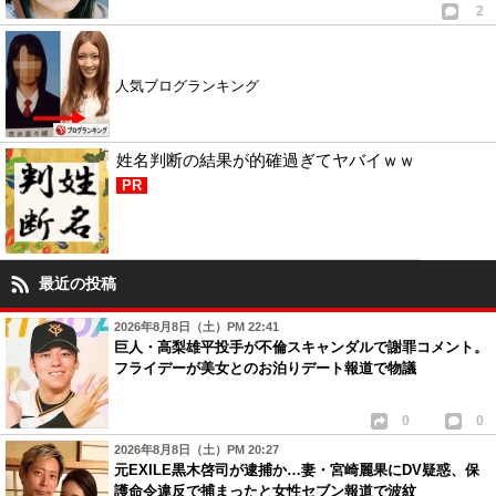
2
人気ブログランキング
姓名判断の結果が的確過ぎてヤバイｗｗ
PR
最近の投稿
2026年8月8日（土）PM 22:41
巨人・高梨雄平投手が不倫スキャンダルで謝罪コメント。
フライデーが美女とのお泊りデート報道で物議
0
0
2026年8月8日（土）PM 20:27
元EXILE黒木啓司が逮捕か…妻・宮崎麗果にDV疑惑、保
護命令違反で捕まったと女性セブン報道で波紋