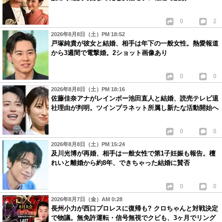
0
2
2026年8月8日（土）PM 18:52
戸塚純貴が彼女と結婚、相手は年下の一般女性。熱愛報道
から3週間で電撃婚。2ショット画像あり
0
0
2026年8月8日（土）PM 18:16
佐藤佳奈アナがレインボー池田直人と結婚、読売テレビ退
社理由が判明。ツインプラネット所属し新たな活動開始へ
0
0
2026年8月8日（土）PM 15:24
及川光博が再婚、相手は一般女性で第1子妊娠も報告。檀
れいと離婚から約8年、できちゃった結婚に賛否
0
0
2026年8月7日（金）AM 0:28
長州小力が西口プロレスに復帰も? クロちゃんと対戦決定
で物議。無免許運転・信号無視でクビも、3ヶ月でリング