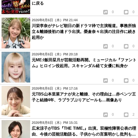
に戻る
0
0
2026年8月6日（木）PM 21:44
川栄李奈がテレビ朝日の新ドラマ枠で主演報道。事務所独
立＆離婚後初の連ドラ出演。榮倉奈々出演の注目作に続き
起用か
0
0
2026年8月6日（木）PM 20:18
元ME:I飯田栞月が芸能活動再開。ミュージカル『ファント
ム』ヒロイン役起用。スキャンダル経て女優に転身か
0
0
2026年8月6日（木）PM 17:16
元TBS山本里菜アナが夫と離婚、その理由は…赤ベンツ王
子と結婚4年、ラブラブぶりアピールも…画像あり
0
2
2026年8月6日（木）PM 15:31
広末涼子がTBS『THE TIME,』出演。双極性障害公表の理
由、今後の芸能活動語る。子供からの言葉明かし批判も…