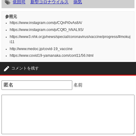
依田司
新型コロナウイルス
病気
参照元
https://www.instagram.com/p/CQnPi0vAs8A/
https://www.instagram.com/p/CQfO_hNAL9S/
https://www3.nhk.or.jp/news/special/coronavirus/vaccine/progress/#mokuj
i11
http://www.medoc.jp/covid-19_vaccine
https://www.covid19-yamanaka.com/cont11/56.html
コメントを残す
名前