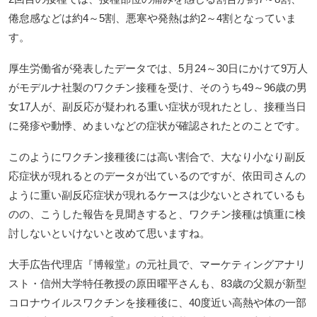
倦怠感などは約4～5割、悪寒や発熱は約2～4割となっていま
す。
厚生労働省が発表したデータでは、5月24～30日にかけて9万人
がモデルナ社製のワクチン接種を受け、そのうち49～96歳の男
女17人が、副反応が疑われる重い症状が現れたとし、接種当日
に発疹や動悸、めまいなどの症状が確認されたとのことです。
このようにワクチン接種後には高い割合で、大なり小なり副反
応症状が現れるとのデータが出ているのですが、依田司さんの
ように重い副反応症状が現れるケースは少ないとされているも
のの、こうした報告を見聞きすると、ワクチン接種は慎重に検
討しないといけないと改めて思いますね。
大手広告代理店『博報堂』の元社員で、マーケティングアナリ
スト・信州大学特任教授の原田曜平さんも、83歳の父親が新型
コロナウイルスワクチンを接種後に、40度近い高熱や体の一部