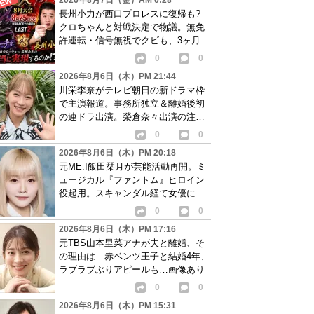
2026年8月7日（金）AM 0:28
長州小力が西口プロレスに復帰も?
クロちゃんと対戦決定で物議。無免
許運転・信号無視でクビも、3ヶ月で
リングに戻る
0
0
2026年8月6日（木）PM 21:44
川栄李奈がテレビ朝日の新ドラマ枠
で主演報道。事務所独立＆離婚後初
の連ドラ出演。榮倉奈々出演の注目
作に続き起用か
0
0
2026年8月6日（木）PM 20:18
元ME:I飯田栞月が芸能活動再開。ミ
ュージカル『ファントム』ヒロイン
役起用。スキャンダル経て女優に転
身か
0
0
2026年8月6日（木）PM 17:16
元TBS山本里菜アナが夫と離婚、そ
の理由は…赤ベンツ王子と結婚4年、
ラブラブぶりアピールも…画像あり
0
0
2026年8月6日（木）PM 15:31