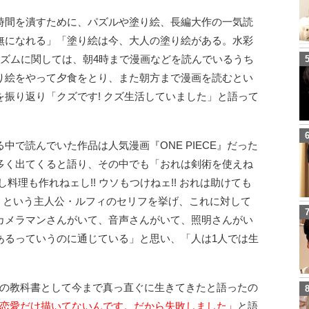
時間を潰すために、パズルや塗り絵、長編大作の一気読
無になれる」「塗り絵は今、大人の塗り絵がある。水彩
リズムに関しては、朝4時まで漫画などを読んでいるうち
り絵をやって夕食をとり、また朝方まで漫画を読むとい
振り返り「クズです! クズ生活していました」と語って
で読んでいた作品は人気漫画『ONE PIECE』だった
多く出てくると語り、その中でも「おれは剣術を使えね
料理も作れねェし!! ウソもつけねェ!! おれは助けても
!」という主人公・ルフィのセリフを挙げ、これに対して
カメラマンさんがいて、音声さんがいて、照明さんがい
あるっていうのに通じている」と思い、「人は1人では生
人生の教科書として今まで真っ直ぐに生きてきたと語ったの
Eって恋愛だけ描いてないんです。だから失敗しました」
と語