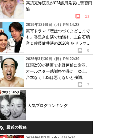
高須克弥院長がCM起用発表に賛否両
論
13
2019年12月9日（月）PM 14:28
実写ドラマ『恋はつづくよどこまで
も』香里奈出演で物議も…上白石萌
音＆佐藤健共演の2020年冬ドラマ追
加キャスト発表
0
2025年3月30日（日）PM 22:39
江頭2:50が動画で永野芽郁に謝罪。
オールスター感謝祭で暴走し炎上、
台本なくTBSは悪くないと強調。
7
人気ブログランキング
最近の投稿