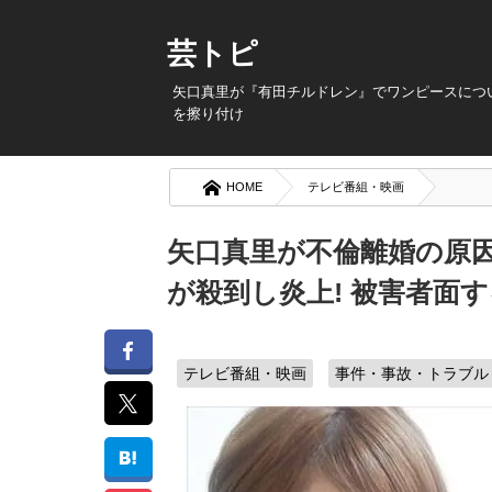
芸トピ
矢口真里が『有田チルドレン』でワンピースにつ
を擦り付け
HOME
テレビ番組・映画
矢口真里が不倫離婚の原因は
が殺到し炎上! 被害者面
テレビ番組・映画
事件・事故・トラブル