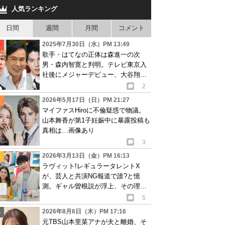
人気ランキング
日間
週間
月間
コメント
2025年7月30日（水）PM 13:49
歌手・はてなの正体は森進一の次
男・森内智寛と判明。テレビ東京入
社後にメジャーデビュー、大谷翔平
選手の入場曲に起用
2
2026年5月17日（日）PM 21:27
マイファスHiroに不倫疑惑で物議。
山本舞香が第1子妊娠中に暴露投稿も
真相は…画像あり
3
2026年3月13日（金）PM 16:13
ラヴィット!レギュラータレントX
が、芸人と共演NG報道で誰?と憶
測。ギャル曽根説が浮上、その理由
は…
5
2026年8月6日（木）PM 17:16
元TBS山本里菜アナが夫と離婚、そ