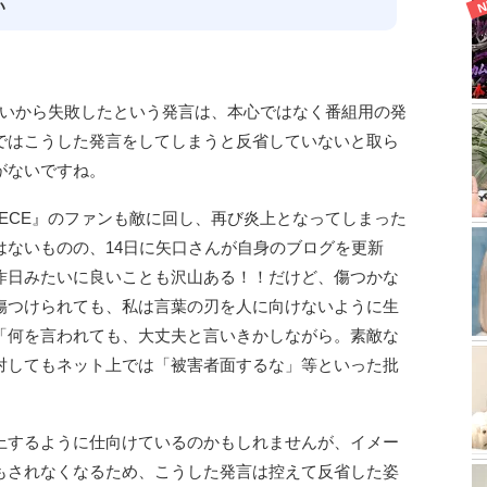
い
いないから失敗したという発言は、本心ではなく番組用の発
ではこうした発言をしてしまうと反省していないと取ら
がないですね。
IECE』のファンも敵に回し、再び炎上となってしまった
はないものの、14日に矢口さんが自身のブログを更新
昨日みたいに良いことも沢山ある！！だけど、傷つかな
傷つけられても、私は言葉の刃を人に向けないように生
「何を言われても、大丈夫と言いきかしながら。素敵な
対してもネット上では「被害者面するな」等といった批
上するように仕向けているのかもしれませんが、イメー
もされなくなるため、こうした発言は控えて反省した姿