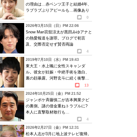
の理由は…赤ベンツ王子と結婚4年、
ラブラブぶりアピールも…画像あり
0
2026年3月15日（日）PM 22:06
Snow Man宮舘涼太が黒田みゆアナと
の熱愛報道を謝罪。ブログで初言
及、交際否定せず賛否両論
4
2019年7月10日（水）PM 19:43
東大王・水上颯に女性スキャンダ
ル。彼女が妊娠・中絶手術を激白、
裏の顔暴露。河野玄斗に続く衝撃話
を週刊文春報道
13
2024年10月25日（金）PM 21:52
ジャンポケ斉藤慎二が吉本興業クビ
の裏側。謎の借金重ねトラブルに?
本人に直撃取材敢行も…
4
2026年2月27日（金）PM 12:31
松本人志が3月に地上波テレビ復帰。