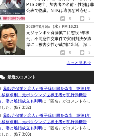
PTSD発症、加害者の名前・性別は非
公表で物議。NHKは適切な対応せず
謝罪
0
3
2026年8月5日（水）PM 16:21
元ジャンポケ斉藤慎二に懲役7年求
刑。不同意性交事件で実刑判決が濃
厚に…被害女性が裁判に出廷、深刻
な被害告白
0
3
もっと見る
⇒
最近のコメント
薬師寺保栄と恋人が養子縁組届を偽造、懲役1年
を検察求刑。元ボクシング世界王者が犯行動機告
白、妻と離婚成立も判明
に『匿名』がコメントをし
した。(8/7 3:32)
薬師寺保栄と恋人が養子縁組届を偽造、懲役1年
を検察求刑。元ボクシング世界王者が犯行動機告
白、妻と離婚成立も判明
に『匿名』がコメントをし
した。(8/7 3:03)