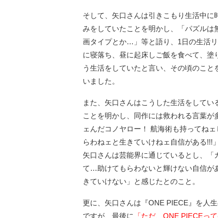
そして、矢口さんは引きこもり生活中に
みをしていたことを明かし、「パズルは
画タイプとか…」等と語り、1日の生活
に寝落ち、昼に起床しご飯を食べて、塗
う生活をしていたと言い、その頃のことを
いました。
また、矢口さんはこうした生活をしている中
ことを明かし、同作には救われる言葉が
ェんだコノヤロー！ 航海術も持ってねェし
らわねェと生きていけねェ自信がある!!
矢口さんは芸能界に通じているとし、「
て…助けてもらわないと輝けない自信が
きていけない」と感じたとのこと。
更に、矢口さんは『ONE PIECE』を
ですが、最後に
「ただ、ONE PIEC