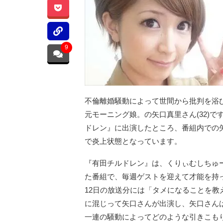
9
不倫離婚騒動によって世間から批判を浴
元モーニング娘。の矢口真里さん(32)
ドレン』に出演したところ、番組内での
で炎上状態となっています。
『有田チルドレン』は、くりぃむしちゅー
た番組で、毎週ゲストを迎えて才能を持
12日の放送分には「タメになることを
に混じって矢口さんが出演し、矢口さん
一連の騒動によってどのような引きこも