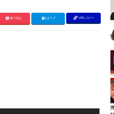
。
URLコピー
後で読む
はてブ