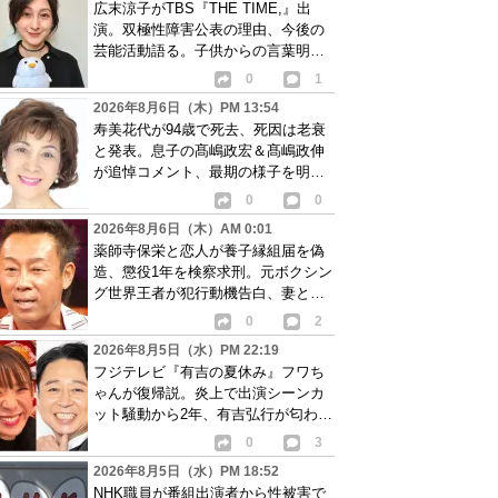
広末涼子がTBS『THE TIME,』出
演。双極性障害公表の理由、今後の
芸能活動語る。子供からの言葉明か
し批判も…
0
1
2026年8月6日（木）PM 13:54
寿美花代が94歳で死去、死因は老衰
と発表。息子の髙嶋政宏＆髙嶋政伸
が追悼コメント、最期の様子を明か
す
0
0
2026年8月6日（木）AM 0:01
薬師寺保栄と恋人が養子縁組届を偽
造、懲役1年を検察求刑。元ボクシン
グ世界王者が犯行動機告白、妻と離
婚成立も判明
0
2
2026年8月5日（水）PM 22:19
フジテレビ『有吉の夏休み』フワち
ゃんが復帰説。炎上で出演シーンカ
ット騒動から2年、有吉弘行が匂わせ
か
0
3
2026年8月5日（水）PM 18:52
NHK職員が番組出演者から性被害で