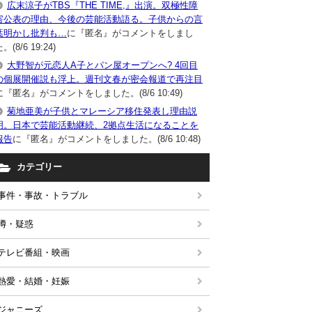
広末涼子がTBS『THE TIME,』出演。双極性障
害公表の理由、今後の芸能活動語る。子供からの言
葉明かし批判も…
に『匿名』がコメントをしまし
。(8/6 19:24)
大野智が元恋人A子とパン屋オープンへ? 4回目
の個展開催説も浮上。週刊文春が密会報道で再注目
に『匿名』がコメントをしました。(8/6 10:49)
菊地亜美が子供とマレーシア移住発表し理由説
明。日本で芸能活動継続、2拠点生活になることを
報告
に『匿名』がコメントをしました。(8/6 10:48)
カテゴリー
事件・事故・トラブル
噂・疑惑
テレビ番組・映画
熱愛・結婚・妊娠
ジャニーズ