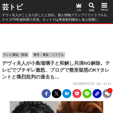
芸トピ
人気
デヴィ夫人がこじるり許したと告白。個人情報グランプリでトラブルも、
クイズ!THE違和感で共演。ネットでは再度批判噴出し炎上状態に
テレビ番組・映画
事件・事故・トラブル
デヴィ夫人が小島瑠璃子と和解し共演NG解除。テ
レビでブチギレ激怒、ブログで整形疑惑のKYタレ
ントと痛烈批判の過去も…
2020年6月17日（水）21:11
2