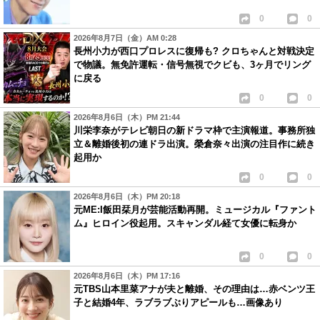
0
0
2026年8月7日（金）AM 0:28
長州小力が西口プロレスに復帰も? クロちゃんと対戦決定
で物議。無免許運転・信号無視でクビも、3ヶ月でリング
に戻る
0
0
2026年8月6日（木）PM 21:44
川栄李奈がテレビ朝日の新ドラマ枠で主演報道。事務所独
立＆離婚後初の連ドラ出演。榮倉奈々出演の注目作に続き
起用か
0
0
2026年8月6日（木）PM 20:18
元ME:I飯田栞月が芸能活動再開。ミュージカル『ファント
ム』ヒロイン役起用。スキャンダル経て女優に転身か
0
0
2026年8月6日（木）PM 17:16
元TBS山本里菜アナが夫と離婚、その理由は…赤ベンツ王
子と結婚4年、ラブラブぶりアピールも…画像あり