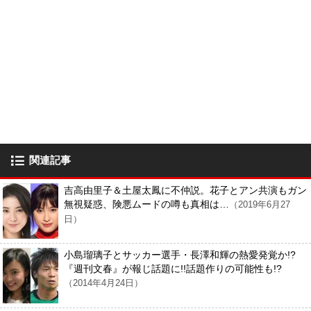
関連記事
吉高由里子＆土屋太鳳に不仲説。花子とアン共演もガン
無視疑惑、険悪ムードの噂も真相は…
（2019年6月27
日）
小島瑠璃子とサッカー選手・長澤和輝の熱愛発覚か!?
『週刊文春』が報じ話題に!!話題作りの可能性も!?
（2014年4月24日）