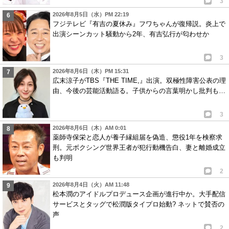
3
2026年8月5日（水）PM 22:19
フジテレビ『有吉の夏休み』フワちゃんが復帰説。炎上で
出演シーンカット騒動から2年、有吉弘行が匂わせか
3
2026年8月6日（木）PM 15:31
広末涼子がTBS『THE TIME,』出演。双極性障害公表の理
由、今後の芸能活動語る。子供からの言葉明かし批判も…
3
2026年8月6日（木）AM 0:01
薬師寺保栄と恋人が養子縁組届を偽造、懲役1年を検察求
刑。元ボクシング世界王者が犯行動機告白、妻と離婚成立
も判明
2
2026年8月4日（火）AM 11:48
松本潤のアイドルプロデュース企画が進行中か。大手配信
サービスとタッグで松潤版タイプロ始動? ネットで賛否の
声
2