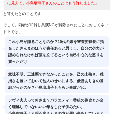
に見えて。小島瑠璃子さんのことはもう許しました
」
と答えたとのことです。
そして、両者が和解し共演NGが解除されたことに対してネッ
ト上では、
これ小島が謝ることなのか？10代の娘を審査委員長に指
名したさんまのほうが責任あると思うし、自分の努力が
認められなければ腹を立てるという自己中心的な怒りを
買っただけ
意味不明。三連覇できなかったことを、己の未熟さ、稚
拙さを置いておいて他人のせいにする。優勝ありきの番
組だったのか？小島瑠璃子ももらい事故だね。
デヴィ夫人って何さま？バラエティー番組の趣旨とか全
く理解していないいい年をした子供みたい。
小島瑠璃子より明石家さんまの方が悪い事をしていると