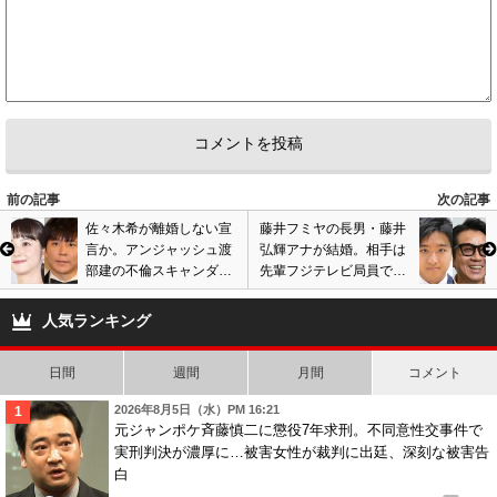
前の記事
次の記事
佐々木希が離婚しない宣
藤井フミヤの長男・藤井
言か。アンジャッシュ渡
弘輝アナが結婚。相手は
部建の不倫スキャンダル
先輩フジテレビ局員で音
も夫支える決意と週刊文
楽関係会社の社長令嬢。
春報道。ネットでは賛否
コネ入社婚?の声も…
人気ランキング
両論
日間
週間
月間
コメント
2026年8月5日（水）PM 16:21
元ジャンポケ斉藤慎二に懲役7年求刑。不同意性交事件で
実刑判決が濃厚に…被害女性が裁判に出廷、深刻な被害告
白