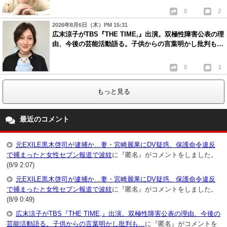
0
2
2026年8月6日（木）PM 15:31
広末涼子がTBS『THE TIME,』出演。双極性障害公表の理
由、今後の芸能活動語る。子供からの言葉明かし批判も…
0
3
もっと見る
最近のコメント
元EXILE黒木啓司が逮捕か…妻・宮崎麗果にDV疑惑、保護命令違反
で捕まったと女性セブン報道で波紋
に『匿名』がコメントをしました。
(8/9 2:07)
元EXILE黒木啓司が逮捕か…妻・宮崎麗果にDV疑惑、保護命令違反
で捕まったと女性セブン報道で波紋
に『匿名』がコメントをしました。
(8/9 0:49)
広末涼子がTBS『THE TIME,』出演。双極性障害公表の理由、今後の
芸能活動語る。子供からの言葉明かし批判も…
に『匿名』がコメントを