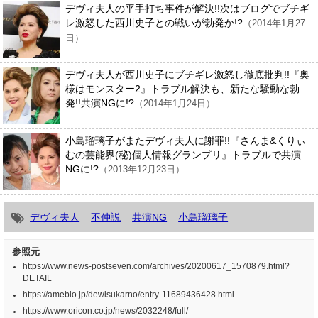
デヴィ夫人の平手打ち事件が解決!!次はブログでブチギ
レ激怒した西川史子との戦いが勃発か!?
（2014年1月27
日）
デヴィ夫人が西川史子にブチギレ激怒し徹底批判!!『奥
様はモンスター2』トラブル解決も、新たな騒動な勃
発!!共演NGに!?
（2014年1月24日）
小島瑠璃子がまたデヴィ夫人に謝罪!!『さんま&くりぃ
むの芸能界(秘)個人情報グランプリ』トラブルで共演
NGに!?
（2013年12月23日）
デヴィ夫人
不仲説
共演NG
小島瑠璃子
参照元
https://www.news-postseven.com/archives/20200617_1570879.html?
DETAIL
https://ameblo.jp/dewisukarno/entry-11689436428.html
https://www.oricon.co.jp/news/2032248/full/