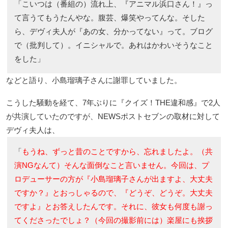
「こいつは（番組の）流れ上、『アニマル浜口さん！』っ
て言うてもうたんやな。腹芸、爆笑やってんな。そした
ら、デヴィ夫人が『あの女、分かってない』って。ブログ
で（批判して）。イニシャルで。あれはかわいそうなこと
をした」
などと語り、小島瑠璃子さんに謝罪していました。
こうした騒動を経て、7年ぶりに『クイズ！THE違和感』で2人
が共演していたのですが、NEWSポストセブンの取材に対して
デヴィ夫人は、
「
もうね、ずっと昔のことですから、忘れましたよ。（共
演NGなんて）そんな面倒なこと言いません。今回は、プ
ロデューサーの方が『小島瑠璃子さんが出ますよ、大丈夫
ですか？』とおっしゃるので、『どうぞ、どうぞ。大丈夫
ですよ』とお答えしたんです。それに、彼女も何度も謝っ
てくださったでしょ？（今回の撮影前には）楽屋にも挨拶