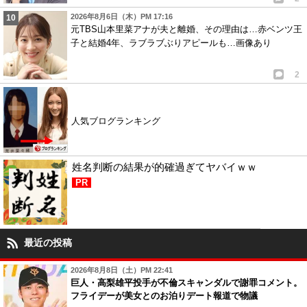
2026年8月6日（木）PM 17:16
元TBS山本里菜アナが夫と離婚、その理由は…赤ベンツ王
子と結婚4年、ラブラブぶりアピールも…画像あり
2
人気ブログランキング
姓名判断の結果が的確過ぎてヤバイｗｗ
PR
最近の投稿
2026年8月8日（土）PM 22:41
巨人・高梨雄平投手が不倫スキャンダルで謝罪コメント。
フライデーが美女とのお泊りデート報道で物議