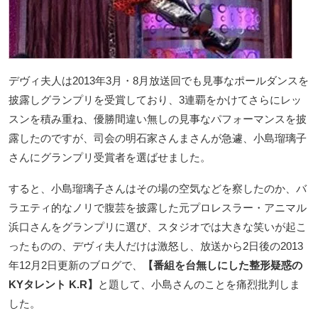
デヴィ夫人は2013年3月・8月放送回でも見事なポールダンスを
披露しグランプリを受賞しており、3連覇をかけてさらにレッ
スンを積み重ね、優勝間違い無しの見事なパフォーマンスを披
露したのですが、司会の明石家さんまさんが急遽、小島瑠璃子
さんにグランプリ受賞者を選ばせました。
すると、小島瑠璃子さんはその場の空気などを察したのか、バ
ラエティ的なノリで腹芸を披露した元プロレスラー・アニマル
浜口さんをグランプリに選び、スタジオでは大きな笑いが起こ
ったものの、デヴィ夫人だけは激怒し、放送から2日後の2013
年12月2日更新のブログで、
【番組を台無しにした整形疑惑の
KYタレント K.R】
と題して、小島さんのことを痛烈批判しま
した。