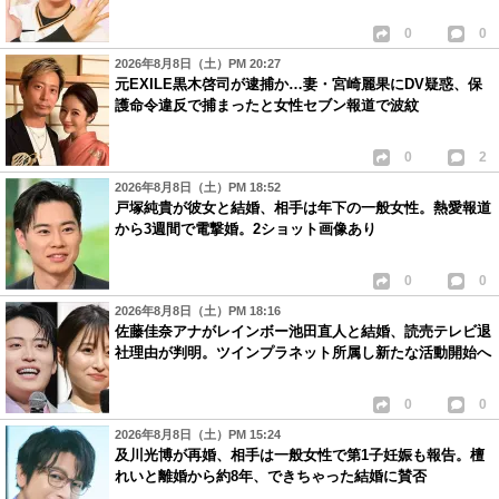
0
0
2026年8月8日（土）PM 20:27
元EXILE黒木啓司が逮捕か…妻・宮崎麗果にDV疑惑、保
護命令違反で捕まったと女性セブン報道で波紋
0
2
2026年8月8日（土）PM 18:52
戸塚純貴が彼女と結婚、相手は年下の一般女性。熱愛報道
から3週間で電撃婚。2ショット画像あり
0
0
2026年8月8日（土）PM 18:16
佐藤佳奈アナがレインボー池田直人と結婚、読売テレビ退
社理由が判明。ツインプラネット所属し新たな活動開始へ
0
0
2026年8月8日（土）PM 15:24
及川光博が再婚、相手は一般女性で第1子妊娠も報告。檀
れいと離婚から約8年、できちゃった結婚に賛否