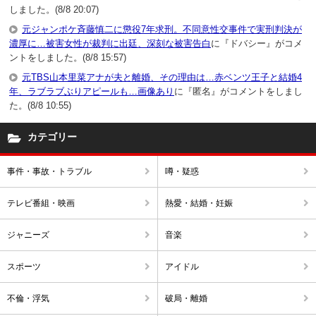
しました。(8/8 20:07)
元ジャンポケ斉藤慎二に懲役7年求刑。不同意性交事件で実刑判決が
濃厚に…被害女性が裁判に出廷、深刻な被害告白
に『ドバシー』がコメ
ントをしました。(8/8 15:57)
元TBS山本里菜アナが夫と離婚、その理由は…赤ベンツ王子と結婚4
年、ラブラブぶりアピールも…画像あり
に『匿名』がコメントをしまし
た。(8/8 10:55)
カテゴリー
事件・事故・トラブル
噂・疑惑
テレビ番組・映画
熱愛・結婚・妊娠
ジャニーズ
音楽
スポーツ
アイドル
不倫・浮気
破局・離婚