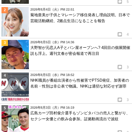
5
2026年8月4日（火）PM 22:51
菊地亜美が子供とマレーシア移住発表し理由説明。日本で
芸能活動継続、2拠点生活になることを報告
4
2026年8月5日（水）PM 14:36
大野智が元恋人A子とパン屋オープンへ? 4回目の個展開催
説も浮上。週刊文春が密会報道で再注目
3
2026年8月5日（水）PM 18:52
NHK職員が番組出演者から性被害でPTSD発症、加害者の
名前・性別は非公表で物議。NHKは適切な対応せず謝罪
3
2026年8月3日（月）PM 16:19
広島カープ田村俊介選手もゾンビタバコの売人と繋がり、
セクシー女優との飲み会参加。証拠動画流出で波紋