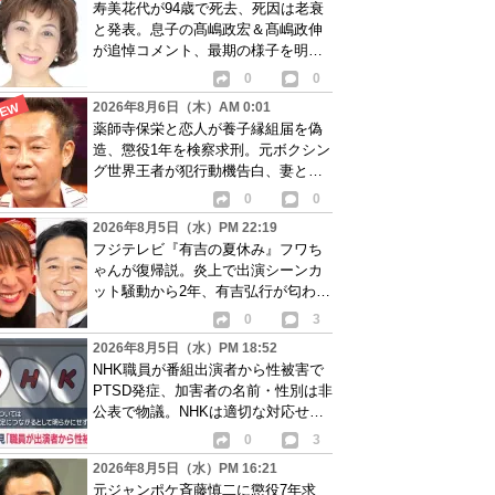
寿美花代が94歳で死去、死因は老衰
と発表。息子の髙嶋政宏＆髙嶋政伸
が追悼コメント、最期の様子を明か
す
0
0
2026年8月6日（木）AM 0:01
薬師寺保栄と恋人が養子縁組届を偽
造、懲役1年を検察求刑。元ボクシン
グ世界王者が犯行動機告白、妻と離
婚成立も判明
0
0
2026年8月5日（水）PM 22:19
フジテレビ『有吉の夏休み』フワち
ゃんが復帰説。炎上で出演シーンカ
ット騒動から2年、有吉弘行が匂わせ
か
0
3
2026年8月5日（水）PM 18:52
NHK職員が番組出演者から性被害で
PTSD発症、加害者の名前・性別は非
公表で物議。NHKは適切な対応せず
謝罪
0
3
2026年8月5日（水）PM 16:21
元ジャンポケ斉藤慎二に懲役7年求