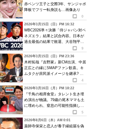
赤ベンツ王子と交際3年、サンジャポ
降板でフリー転身説も…画像あり
0
2026年3月15日（日）PM 16:32
WBC2026準々決勝「侍ジャパン対ベ
ネズエラ」結果と試合内容。日本が
過去最低の結果で敗退、大谷翔平が
心境明かす
9
2026年3月15日（日）PM 23:36
木村拓哉『吉野家』新CM出演、中居
正広との縁にSMAPファン歓喜。キ
ムタクが庶民派イメージを継承? 動
画あり
4
2026年3月16日（月）PM 18:22
『千鳥の相席食堂』タレント生き埋
め演出が物議。79歳の尾木ママも土
に埋められ、窒息の可能性指摘し…
画像あり
5
2026年8月6日（木）AM 0:01
薬師寺保栄と恋人が養子縁組届を偽