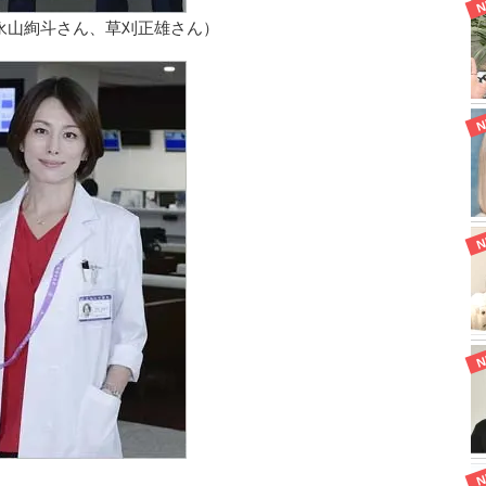
永山絢斗さん、草刈正雄さん）