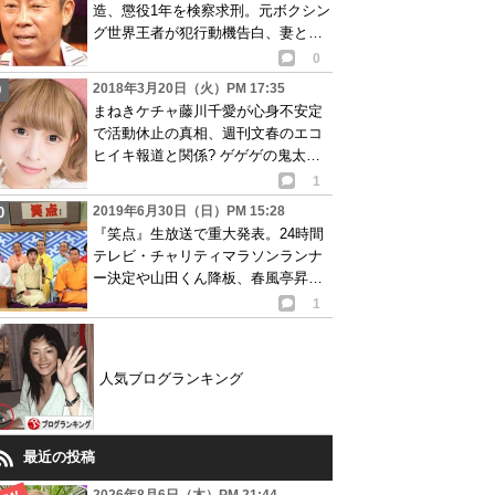
造、懲役1年を検察求刑。元ボクシン
グ世界王者が犯行動機告白、妻と離
婚成立も判明
0
2018年3月20日（火）PM 17:35
まねきケチャ藤川千愛が心身不安定
で活動休止の真相、週刊文春のエコ
ヒイキ報道と関係? ゲゲゲの鬼太郎
の曲担当で注目も…
1
2019年6月30日（日）PM 15:28
『笑点』生放送で重大発表。24時間
テレビ・チャリティマラソンランナ
ー決定や山田くん降板、春風亭昇太
が結婚などの憶測
1
人気ブログランキング
最近の投稿