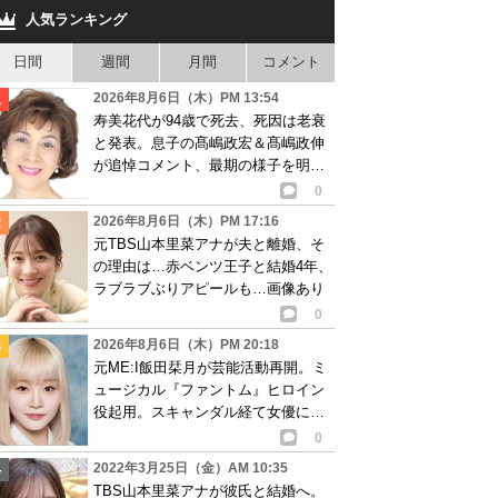
人気ランキング
日間
週間
月間
コメント
2026年8月6日（木）PM 13:54
寿美花代が94歳で死去、死因は老衰
と発表。息子の髙嶋政宏＆髙嶋政伸
が追悼コメント、最期の様子を明か
す
0
2026年8月6日（木）PM 17:16
元TBS山本里菜アナが夫と離婚、そ
の理由は…赤ベンツ王子と結婚4年、
ラブラブぶりアピールも…画像あり
0
2026年8月6日（木）PM 20:18
元ME:I飯田栞月が芸能活動再開。ミ
ュージカル『ファントム』ヒロイン
役起用。スキャンダル経て女優に転
身か
0
2022年3月25日（金）AM 10:35
TBS山本里菜アナが彼氏と結婚へ。