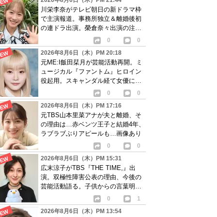
2026年8月6日（木）PM 21:44
川栄李奈がテレビ朝日の新ドラマ枠
で主演報道。事務所独立＆離婚後初
の連ドラ出演。榮倉奈々出演の注目
作に続き起用か
0
0
2026年8月6日（木）PM 20:18
元ME:I飯田栞月が芸能活動再開。ミ
ュージカル『ファントム』ヒロイン
役起用。スキャンダル経て女優に転
身か
0
0
2026年8月6日（木）PM 17:16
元TBS山本里菜アナが夫と離婚、そ
の理由は…赤ベンツ王子と結婚4年、
ラブラブぶりアピールも…画像あり
0
0
2026年8月6日（木）PM 15:31
広末涼子がTBS『THE TIME,』出
演。双極性障害公表の理由、今後の
芸能活動語る。子供からの言葉明か
し批判も…
0
1
2026年8月6日（木）PM 13:54