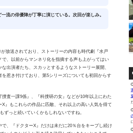
ど一流の俳優陣が丁寧に演じている。次回が楽しみ。
新作が放送されており、ストーリーの内容も時代劇『水戸
ノで、以前からマンネリ化を指摘する声も上がってはい
かな出演者たち、スカッとするようなストーリー展開、
者を惹き付けており、第5シリーズについても初回からす
捜査一課9係』、『科捜研の女』などが10年以上にわた
た
ーX』もこれらの作品に匹敵、それ以上の高い人気を得て
後もずっと続いていくかもしれないですね。
で、『ドクターX』だけは未だに20％台をキープし続け