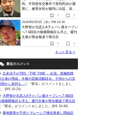
刑。不同意性交事件で実刑判決が濃
厚に…被害女性が裁判に出廷、深刻
な被害告白
0
3
2026年8月5日（水）PM 14:36
大野智が元恋人A子とパン屋オープン
へ? 4回目の個展開催説も浮上。週刊
文春が密会報道で再注目
0
3
もっと見る
⇒
最近のコメント
広末涼子がTBS『THE TIME,』出演。双極性障
害公表の理由、今後の芸能活動語る。子供からの言
葉明かし批判も…
に『匿名』がコメントをしまし
。(8/6 19:24)
大野智が元恋人A子とパン屋オープンへ? 4回目
の個展開催説も浮上。週刊文春が密会報道で再注目
に『匿名』がコメントをしました。(8/6 10:49)
菊地亜美が子供とマレーシア移住発表し理由説