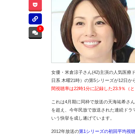
0
女優・米倉涼子さん(42)主演の人気医
日系 木曜21時）の第5シリーズが12日か
間視聴率は22時1分に記録した23.9％（
これは4月期に同枠で放送の天海祐希さん主
を超え、今年民放で放送された連続ドラ
いう快挙を成し遂げています。
2012年放送の
第1シリーズの初回平均視聴率