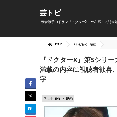
芸トピ
米倉涼子のドラマ『ドクターX～外科医・大門未知
HOME
テレビ番組・映画
『ドクターX』第5シリー
満載の内容に視聴者歓喜
字
テレビ番組・映画