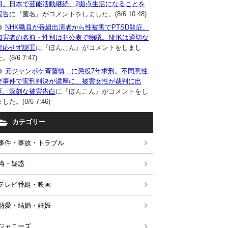
明。日本で芸能活動継続、2拠点生活になることを
報告
に『匿名』がコメントをしました。(8/6 10:48)
NHK職員が番組出演者から性被害でPTSD発症、
加害者の名前・性別は非公表で物議。NHKは適切な
対応せず謝罪
に『ほんこん』がコメントをしまし
。(8/6 7:47)
元ジャンポケ斉藤慎二に懲役7年求刑。不同意性
交事件で実刑判決が濃厚に…被害女性が裁判に出
廷、深刻な被害告白
に『ほんこん』がコメントをし
した。(8/6 7:46)
カテゴリー
事件・事故・トラブル
噂・疑惑
テレビ番組・映画
熱愛・結婚・妊娠
ジャニーズ