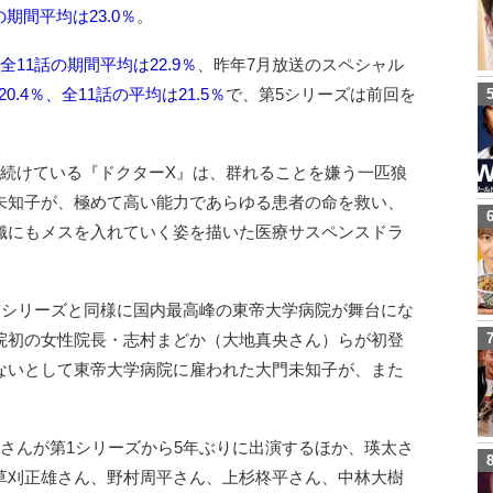
の期間平均は23.0％
。
全11話の期間平均は22.9％
、昨年7月放送のスペシャル
0.4％、全11話の平均は21.5％
で、第5シリーズは前回を
を続けている『ドクターX』は、群れることを嫌う一匹狼
未知子が、極めて高い能力であらゆる患者の命を救い、
織にもメスを入れていく姿を描いた医療サスペンスドラ
前シリーズと同様に国内最高峰の東帝大学病院が舞台にな
院初の女性院長・志村まどか（大地真央さん）らが初登
ないとして東帝大学病院に雇われた大門未知子が、また
。
さんが第1シリーズから5年ぶりに出演するほか、瑛太さ
草刈正雄さん、野村周平さん、上杉柊平さん、中林大樹