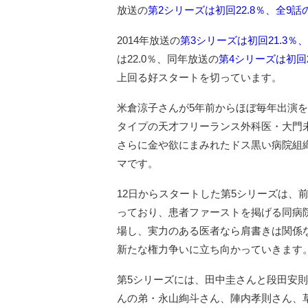
放送の
第2シリーズは初回22.8％、全9話
2014年放送の
第3シリーズは初回21.3％、
は22.0％、同年放送の
第4シリーズは初回2
上回る好スタートを切っています。
米倉涼子さんが5年前からほぼ毎年出演
タイプの天才フリーランス外科医・大門
さらに金や欲にまみれたドス黒い病院組
マです。
12日からスタートした第5シリーズは、
っており、患者ファーストを掲げる同病
場し、実力のある医者なら肩書きは関係
新たな権力争いに立ち向かっていきます
第5シリーズには、田中圭さんと段田安則
んの弟・永山絢斗さん、陣内孝則さん、