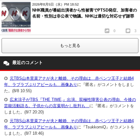
2026年8月5日（水）PM 18:52
NHK職員が番組出演者から性被害でPTSD発症、加害者の
名前・性別は非公表で物議。NHKは適切な対応せず謝罪
0
3
もっと見る
最近のコメント
元TBS山本里菜アナが夫と離婚、その理由は…赤ベンツ王子と結婚4
年、ラブラブぶりアピールも…画像あり
に『匿名』がコメントをしまし
た。(8/8 10:55)
広末涼子がTBS『THE TIME,』出演。双極性障害公表の理由、今後の
芸能活動語る。子供からの言葉明かし批判も…
に『匿名』がコメントを
しました。(8/7 20:20)
元TBS山本里菜アナが夫と離婚、その理由は…赤ベンツ王子と結婚4
年、ラブラブぶりアピールも…画像あり
に『TsukkomiQ』がコメントを
しました。(8/7 18:46)