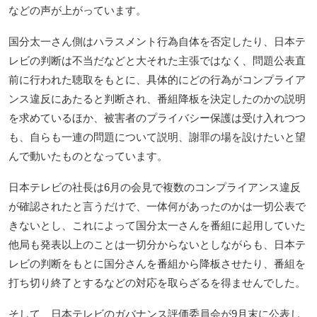
などの声が上がっています。
国分太一さん側はハラスメント行為自体を否定したり、日本テ
レビの判断は不当だなどと大それた主張ではなく、問題公表直
前に行われた聴取をもとに、具体的にどの行為がコンプライア
ンス違反にあたると判断され、番組降板を決定したのかの説明
を求めているほか、被害者のプライバシー保護は受け入れつつ
も、自らも一連の問題について説明、謝罪の場を設けたいと望
んで動いたものとなっています。
日本テレビの社長は6月の会見で複数のコンプライアンス違反
が確認されたと言うだけで、一体何があったのかは一切公表で
きないとし、これによって国分太一さんを番組に起用していた
他局も発表以上のことは一切分からないとしながらも、日本テ
レビの判断をもとに国分さんを番組から降板させたり、番組を
打ち切り終了とするなどの対応を取らざるを得ませんでした。
そして、日本テレビのガバナンス評価委員会が9月末に公表し