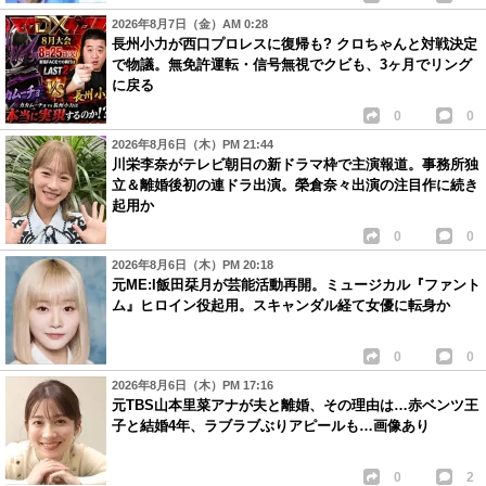
2026年8月7日（金）AM 0:28
長州小力が西口プロレスに復帰も? クロちゃんと対戦決定
で物議。無免許運転・信号無視でクビも、3ヶ月でリング
に戻る
0
0
2026年8月6日（木）PM 21:44
川栄李奈がテレビ朝日の新ドラマ枠で主演報道。事務所独
立＆離婚後初の連ドラ出演。榮倉奈々出演の注目作に続き
起用か
0
0
2026年8月6日（木）PM 20:18
元ME:I飯田栞月が芸能活動再開。ミュージカル『ファント
ム』ヒロイン役起用。スキャンダル経て女優に転身か
0
0
2026年8月6日（木）PM 17:16
元TBS山本里菜アナが夫と離婚、その理由は…赤ベンツ王
子と結婚4年、ラブラブぶりアピールも…画像あり
0
2