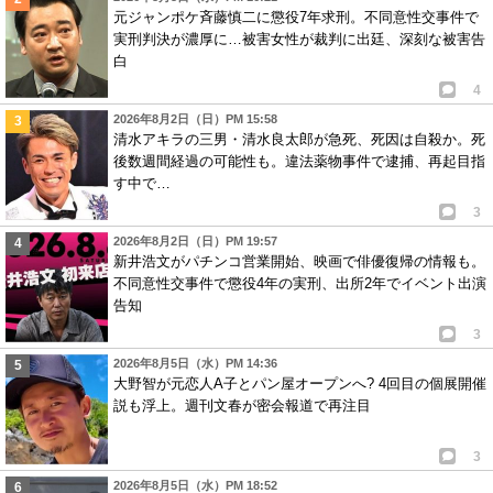
元ジャンポケ斉藤慎二に懲役7年求刑。不同意性交事件で
実刑判決が濃厚に…被害女性が裁判に出廷、深刻な被害告
白
4
2026年8月2日（日）PM 15:58
清水アキラの三男・清水良太郎が急死、死因は自殺か。死
後数週間経過の可能性も。違法薬物事件で逮捕、再起目指
す中で…
3
2026年8月2日（日）PM 19:57
新井浩文がパチンコ営業開始、映画で俳優復帰の情報も。
不同意性交事件で懲役4年の実刑、出所2年でイベント出演
告知
3
2026年8月5日（水）PM 14:36
大野智が元恋人A子とパン屋オープンへ? 4回目の個展開催
説も浮上。週刊文春が密会報道で再注目
3
2026年8月5日（水）PM 18:52