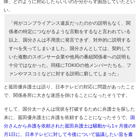
降、どのように対応したらいいのか分からず困惑していたとい
い、
「何がコンプライアンス違反だったのかの説明もなく、関
係者の特定につながるような言動をするなと言われている
以上、国分さんは不用意に発言できず、対外的に説明する
すべを失ってしまいました。国分さんとしては、契約して
いた複数のスポンサー企業や他局の番組関係者への説明も
十分ではなかった。同様にTOKIOの他メンバーたちも、フ
ァンやマスコミなどに対する説明に窮してしまった」
と菰田優弁護士は語り、日本テレビの対応に問題があったこと
で、関係各所に大きな迷惑を掛けることになったそうです。
そして、国分太一さんは現状を打破するために弁護士を探した
末に、菰田優弁護士に弁護を依頼することになったそうで、
国
分さんから弁護を依頼された菰田弁護士は騒動から1ヶ月後の8
月1日に、日本テレビに対して今後について協議したい旨を書