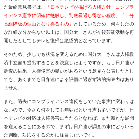
た最終意見書では、
「日本テレビが掲げる人権方針・コンプラ
イアンス憲章に明確に抵触し、到底看過し得ない程度」「十分
番組降板の理由となり得るもの」
としているため、何をしたの
か詳細が分からない以上は、国分太一さんが今後芸能活動を再
開したとしてもテレビ復帰は絶望的となっています。
そのため、少しでも状況を変えるために国分太一さんは人権救
済申立書を提出することを決意したようですが、もし日弁連が
調査の結果、人権侵害の疑いがあるという意見を公表したとし
ても、あくまでも日弁連による評価に過ぎず法的拘束力はあり
ません。
また、過去にコンプライアンス違反をしていた事実に変わりは
ないので、今さら何をしても無駄だという声も多いですが、日
本テレビの対応は人権侵害に当たるとなれば、また新たな展開
を迎えることにあるので、まずは日弁連が調査の末にどういっ
た判断、対応をするのかに注目したいです。