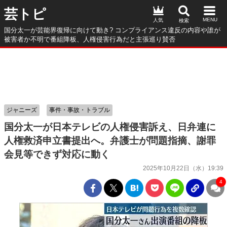
芸トピ
人気
国分太一が芸能界復帰に向けて動き? コンプライアンス違反の内容や誰が
被害者か不明で番組降板、人権侵害行為だと主張巡り賛否
ジャニーズ
事件・事故・トラブル
国分太一が日本テレビの人権侵害訴え、日弁連に
人権救済申立書提出へ。弁護士が問題指摘、謝罪
会見等できず対応に動く
2025年10月22日（水）19:39
4