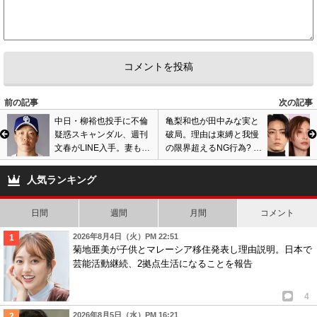
前の記事
次の記事
中日・柳裕也投手に不倫
亀梨和也が田中みな実と
疑惑スキャンダル、週刊
破局。理由は束縛と我慢
文春がLINE入手。妻も取
の限界超えるNG行為? 結
材に応じ夫の過ち擁護
婚秒読み報道も交際2年
も…
で関係解消…
人気ランキング
日間
週間
月間
コメント
2026年8月4日（火）PM 22:51
菊地亜美が子供とマレーシア移住発表し理由説明。日本で
芸能活動継続、2拠点生活になることを報告
4
2026年8月5日（水）PM 16:21