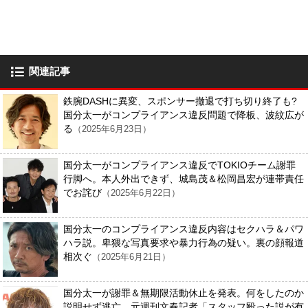
関連記事
鉄腕DASHに異変、スポンサー撤退で打ち切り終了も?
国分太一がコンプライアンス違反問題で降板、波紋広が
る
（2025年6月23日）
国分太一がコンプライアンス違反でTOKIOチーム謝罪
行脚へ。本人外出できず、城島茂＆松岡昌宏が連帯責任
でお詫び
（2025年6月22日）
国分太一のコンプライアンス違反内容はセクハラ＆パワ
ハラ説。卑猥な写真要求や暴力行為の疑い。裏の顔報道
相次ぐ
（2025年6月21日）
国分太一が謝罪＆無期限活動休止を発表。何をしたのか
説明せず逃亡…元週刊文春記者「スタッフ殴った説が有