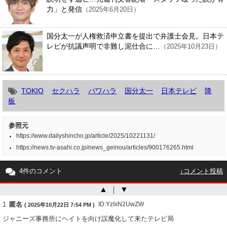
力」と発信
（2025年6月20日）
国分太一が人権救済申立書を提出で弁護士会見。日本テ
レビが抗議声明で非難し泥仕合に…
（2025年10月23日）
TOKIO
セクハラ
パワハラ
国分太一
日本テレビ
降
板
参照元
https://www.dailyshincho.jp/article/2025/10221131/
https://news.tv-asahi.co.jp/news_geinou/articles/900176265.html
4件のコメント
↓コメント投稿
▲
｜
▼
1
匿名
ID:YzIxN2UwZW
( 2025年10月22日 7:54 PM )
ジャニーズ事務所にヘイトを向け誤魔化して来たテレビ局