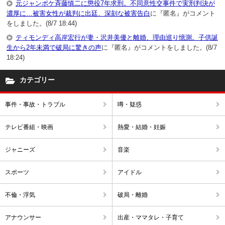
元ジャンポケ斉藤慎二に懲役7年求刑。不同意性交事件で実刑判決が
濃厚に…被害女性が裁判に出廷、深刻な被害告白
に『匿名』がコメント
をしました。(8/7 18:44)
ティモンディ高岸宏行が妻・沢井美優と離婚、理由巡り憶測。子供誕
生から2年未満で破局に驚きの声
に『匿名』がコメントをしました。(8/7
18:24)
カテゴリー
事件・事故・トラブル
噂・疑惑
テレビ番組・映画
熱愛・結婚・妊娠
ジャニーズ
音楽
スポーツ
アイドル
不倫・浮気
破局・離婚
アナウンサー
出産・ママタレ・子育て