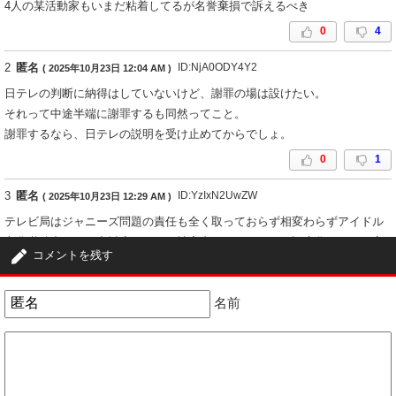
4人の某活動家もいまだ粘着してるが名誉棄損で訴えるべき
0
4
2
匿名
ID:NjA0ODY4Y2
( 2025年10月23日 12:04 AM )
日テレの判断に納得はしていないけど、謝罪の場は設けたい。
それって中途半端に謝罪するも同然ってこと。
謝罪するなら、日テレの説明を受け止めてからでしょ。
0
1
3
匿名
ID:YzIxN2UwZW
( 2025年10月23日 12:29 AM )
テレビ局はジャニーズ問題の責任も全く取っておらず相変わらずアイドル
文化継続中だ、圧力忖度といった被害者ぶったワードで誤魔化してたが実
コメントを残す
際1番相応しいワードは「依存」ではないのか
2
0
名前
4
匿名
ID:YzRkYTYyYW
( 2025年10月23日 1:05 AM )
本人が把握してないならそら権利はある。そもそも日テレ自体上から言え
る立場じゃないだろ。これまでの日テレ何件あったか
3
0