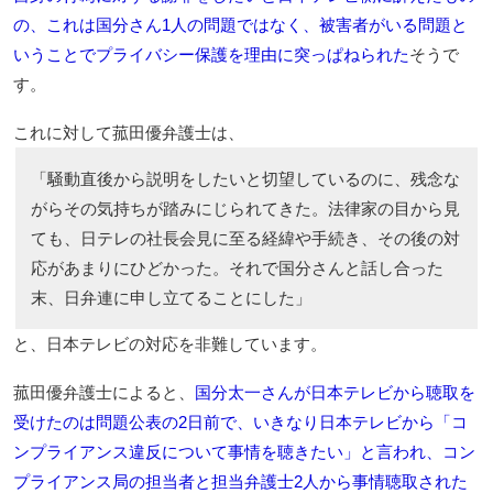
の、これは国分さん1人の問題ではなく、被害者がいる問題と
いうことでプライバシー保護を理由に突っぱねられた
そうで
す。
これに対して菰田優弁護士は、
「騒動直後から説明をしたいと切望しているのに、残念な
がらその気持ちが踏みにじられてきた。法律家の目から見
ても、日テレの社長会見に至る経緯や手続き、その後の対
応があまりにひどかった。それで国分さんと話し合った
末、日弁連に申し立てることにした」
と、日本テレビの対応を非難しています。
菰田優弁護士によると、
国分太一さんが日本テレビから聴取を
受けたのは問題公表の2日前で、いきなり日本テレビから「コ
ンプライアンス違反について事情を聴きたい」と言われ、コン
プライアンス局の担当者と担当弁護士2人から事情聴取された