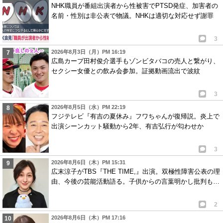
NHK職員が番組出演者から性被害でPTSD発症、加害者の
名前・性別は非公表で物議。NHKは適切な対応せず謝罪
3
2026年8月3日（月）PM 16:19
広島カープ田村俊介選手もゾンビタバコの売人と繋がり、
セクシー女優との飲み会参加。証拠動画流出で波紋
3
2026年8月5日（水）PM 22:19
フジテレビ『有吉の夏休み』フワちゃんが復帰説。炎上で
出演シーンカット騒動から2年、有吉弘行が匂わせか
3
2026年8月6日（木）PM 15:31
広末涼子がTBS『THE TIME,』出演。双極性障害公表の理
由、今後の芸能活動語る。子供からの言葉明かし批判も…
2
2026年8月6日（木）PM 17:16