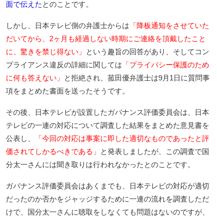
面で伝えた
とのことです。
しかし、日本テレビ側の弁護士からは
「降板通知をさせていた
だいてから、2ヶ月も経過しない時期にご連絡を頂戴したこと
に、驚きを禁じ得ない」
という趣旨の回答があり、そしてコン
プライアンス違反の詳細に関しては
「プライバシー保護のため
に何も答えない」
と拒絶され、菰田優弁護士は9月1日に質問事
項をまとめた書面を送ったそうです。
その後、日本テレビが設置したガバナンス評価委員会は、日本
テレビの一連の対応について調査した結果をまとめた意見書を
公表し、
「今回の対応は事案に即した適切なものであったと評
価されてしかるべきである」
と発表しましたが、この調査で国
分太一さんには聞き取りは行われなかったとのことです。
ガバナンス評価委員会はあくまでも、日本テレビの対応が適切
だったのか否かをジャッジするために一連の流れを調査しただ
けで、国分太一さんに聴取をしなくても問題はないのですが、