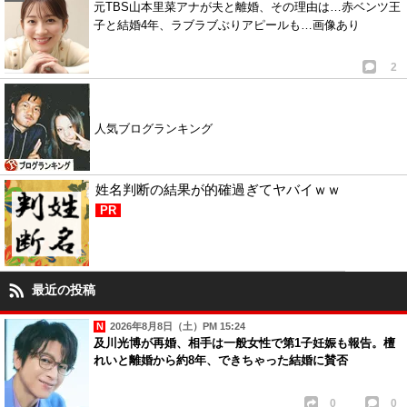
元TBS山本里菜アナが夫と離婚、その理由は…赤ベンツ王
子と結婚4年、ラブラブぶりアピールも…画像あり
2
人気ブログランキング
姓名判断の結果が的確過ぎてヤバイｗｗ
PR
最近の投稿
2026年8月8日（土）PM 15:24
及川光博が再婚、相手は一般女性で第1子妊娠も報告。檀
れいと離婚から約8年、できちゃった結婚に賛否
0
0