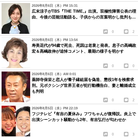
2026年8月6日（木）PM 15:31
広末涼子がTBS『THE TIME,』出演。双極性障害公表の理
由、今後の芸能活動語る。子供からの言葉明かし批判も…
0
2
2026年8月6日（木）PM 13:54
寿美花代が94歳で死去、死因は老衰と発表。息子の髙嶋政
宏＆髙嶋政伸が追悼コメント、最期の様子を明かす
0
0
2026年8月6日（木）AM 0:01
薬師寺保栄と恋人が養子縁組届を偽造、懲役1年を検察求
刑。元ボクシング世界王者が犯行動機告白、妻と離婚成立
も判明
0
2
2026年8月5日（水）PM 22:19
フジテレビ『有吉の夏休み』フワちゃんが復帰説。炎上で
出演シーンカット騒動から2年、有吉弘行が匂わせか
0
3