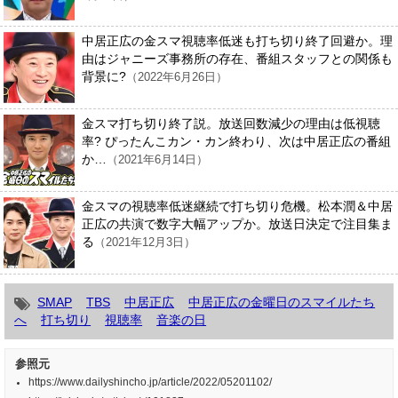
中居正広の金スマ視聴率低迷も打ち切り終了回避か。理
由はジャニーズ事務所の存在、番組スタッフとの関係も
背景に?
（2022年6月26日）
金スマ打ち切り終了説。放送回数減少の理由は低視聴
率? ぴったんこカン・カン終わり、次は中居正広の番組
か…
（2021年6月14日）
金スマの視聴率低迷継続で打ち切り危機。松本潤＆中居
正広の共演で数字大幅アップか。放送日決定で注目集ま
る
（2021年12月3日）
SMAP
TBS
中居正広
中居正広の金曜日のスマイルたち
へ
打ち切り
視聴率
音楽の日
参照元
https://www.dailyshincho.jp/article/2022/05201102/