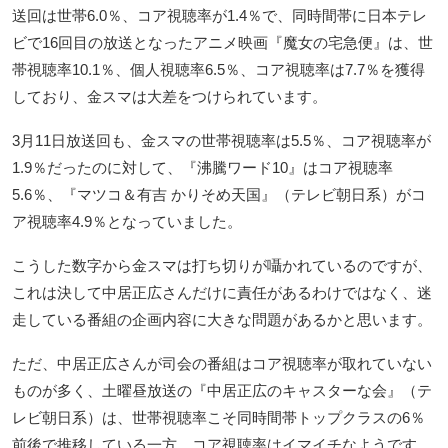
送回は世帯6.0％、コア視聴率が1.4％で、同時間帯に日本テレ
ビで16回目の放送となったアニメ映画『魔女の宅急便』は、世
帯視聴率10.1％、個人視聴率6.5％、コア視聴率は7.7％を獲得
しており、金スマは大差をつけられています。
3月11日放送回も、金スマの世帯視聴率は5.5％、コア視聴率が
1.9％だったのに対して、『沸騰ワード10』はコア視聴率
5.6％、『マツコ＆有吉 かりそめ天国』（テレビ朝日系）がコ
ア視聴率4.9％となっていました。
こうした数字から金スマは打ち切りが囁かれているのですが、
これは決して中居正広さんだけに責任があるわけではなく、迷
走している番組の企画内容に大きな問題があるかと思います。
ただ、中居正広さんが司会の番組はコア視聴率が取れていない
ものが多く、土曜昼放送の『中居正広のキャスターな会』（テ
レビ朝日系）は、世帯視聴率こそ同時間帯トップクラスの6％
前後で推移している一方、コア視聴率はイマイチなようです。