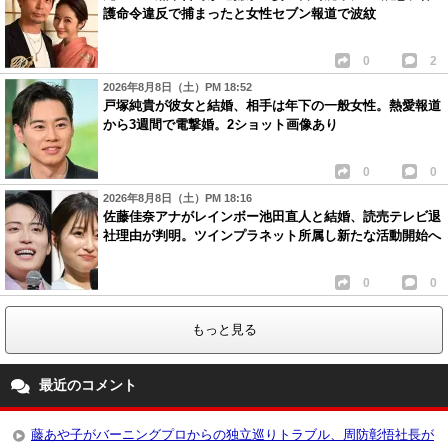
護命令違反で捕まったと女性セブン報道で波紋
0
2
2026年8月8日（土）PM 18:52
戸塚純貴が彼女と結婚、相手は年下の一般女性。熱愛報道
から3週間で電撃婚。2ショット画像あり
0
0
2026年8月8日（土）PM 18:16
佐藤佳奈アナがレインボー池田直人と結婚、読売テレビ退
社理由が判明。ツインプラネット所属し新たな活動開始へ
0
0
もっと見る
最近のコメント
藤あや子がバーニングプロからの独立巡りトラブル、周防彰悟社長が