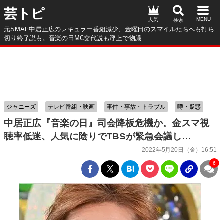
芸トピ
人気
元SMAP中居正広のレギュラー番組減少、金曜日のスマイルたちへも打ち
切り終了説も。音楽の日MC交代説も浮上で物議
ジャニーズ
テレビ番組・映画
事件・事故・トラブル
噂・疑惑
中居正広『音楽の日』司会降板危機か。金スマ視
聴率低迷、人気に陰りでTBSが緊急会議し…
2022年5月20日（金）16:51
6