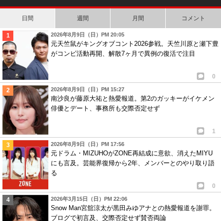
日間
週間
月間
コメント
2026年8月9日（日）PM 20:05
元天竺鼠がキングオブコント2026参戦。天竺川原と瀬下豊
がコンビ活動再開、解散7ヶ月で異例の復活で注目
0
2026年8月9日（日）PM 15:27
南沙良が藤原大祐と熱愛報道。第2のガッキーがイケメン
俳優とデート、事務所も交際否定せず
1
2026年8月9日（日）PM 17:56
元ドラム・MIZUHOがZONE再結成に意欲、消えたMIYU
にも言及。芸能界復帰から2年、メンバーとのやり取り語
る
0
2026年3月15日（日）PM 22:06
Snow Man宮舘涼太が黒田みゆアナとの熱愛報道を謝罪。
ブログで初言及、交際否定せず賛否両論