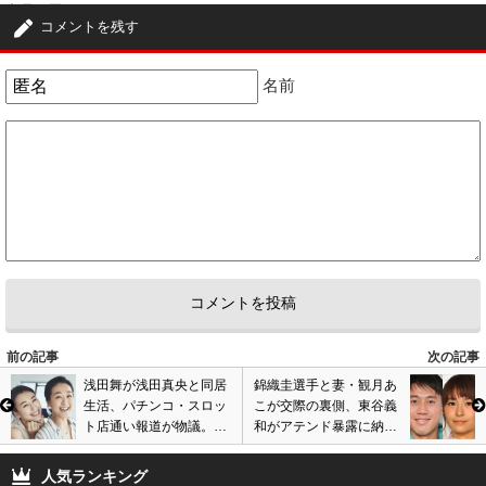
中居は悪くないよ？
コメントを残す
ゲストに迎えられる芸人がつまらなすぎ。
4
2
名前
4
匿名
ID:N2Q4N2E4Mm
( 2022年5月22日 1:02 PM )
イジり方もなんか雑で面白くないもんね
0
1
5
匿名
ID:NzhjZTQ3MW
( 2022年5月22日 5:05 PM )
もう飽きられているだろうし
1
2
6
匿名
ID:N2QyMWZkMm
( 2022年5月23日 5:20 AM )
中絶強要と、イジメで遊んでるだけのクズ野郎をいつまでゴリ押ししてん
前の記事
次の記事
だよ、ジャニも辞めてんだからさっさと消せ
浅田舞が浅田真央と同居
錦織圭選手と妻・観月あ
生活、パチンコ・スロッ
こが交際の裏側、東谷義
1
2
ト店通い報道が物議。姉
和がアテンド暴露に納得
妹の現在に周囲が懸念
の声も。親が結婚反対も
も…画像あり
当然の言動?
人気ランキング