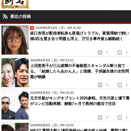
最近の投稿
2026年8月10日（月）AM 11:59
坂口杏里が配信者転身も夜逃げトラブル。家賃滞納で飼い
猫2匹を置き去り問題も浮上、万引き事件後も騒動続く
0
0
2026年8月9日（日）PM 21:51
上沼恵美子が三山凌輝の不倫疑惑スキャンダル斬り捨て
る。「結婚したらあかん人」と指摘、子供誕生後の女性問
題が物議
0
0
2026年8月9日（日）PM 20:05
元天竺鼠がキングオブコント2026参戦。天竺川原と瀬下豊
がコンビ活動再開、解散7ヶ月で異例の復活で注目
0
0
2026年8月9日（日）PM 19:05
WEST.重岡大毅と濵田崇裕が一般女性と結婚。重岡は第1