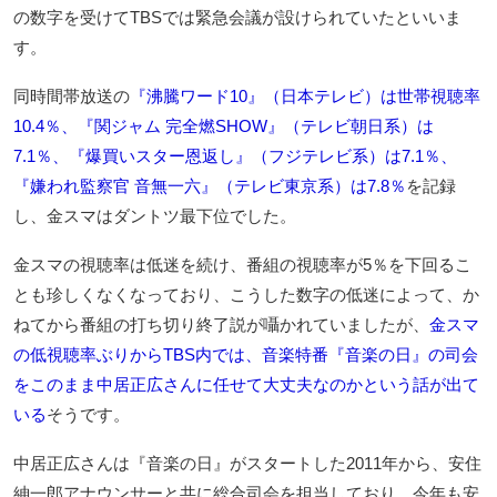
の数字を受けてTBSでは緊急会議が設けられていたといいま
す。
同時間帯放送の
『沸騰ワード10』（日本テレビ）は世帯視聴率
10.4％、『関ジャム 完全燃SHOW』（テレビ朝日系）は
7.1％、『爆買いスター恩返し』（フジテレビ系）は7.1％、
『嫌われ監察官 音無一六』（テレビ東京系）は7.8％
を記録
し、金スマはダントツ最下位でした。
金スマの視聴率は低迷を続け、番組の視聴率が5％を下回るこ
とも珍しくなくなっており、こうした数字の低迷によって、か
ねてから番組の打ち切り終了説が囁かれていましたが、
金スマ
の低視聴率ぶりからTBS内では、音楽特番『音楽の日』の司会
をこのまま中居正広さんに任せて大丈夫なのかという話が出て
いる
そうです。
中居正広さんは『音楽の日』がスタートした2011年から、安住
紳一郎アナウンサーと共に総合司会を担当しており、今年も安