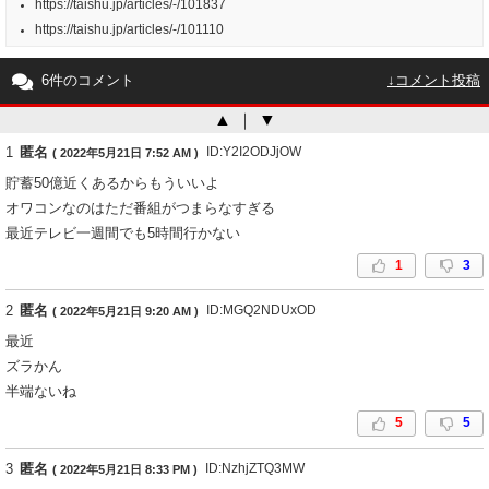
https://taishu.jp/articles/-/101837
https://taishu.jp/articles/-/101110
6件のコメント
↓コメント投稿
▲
｜
▼
1
匿名
ID:Y2I2ODJjOW
( 2022年5月21日 7:52 AM )
貯蓄50億近くあるからもういいよ
オワコンなのはただ番組がつまらなすぎる
最近テレビ一週間でも5時間行かない
1
3
2
匿名
ID:MGQ2NDUxOD
( 2022年5月21日 9:20 AM )
最近
ズラかん
半端ないね
5
5
3
匿名
ID:NzhjZTQ3MW
( 2022年5月21日 8:33 PM )