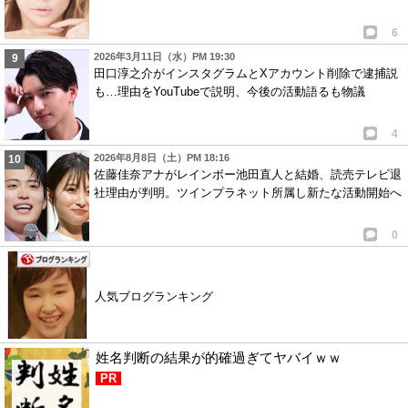
6
2026年3月11日（水）PM 19:30
田口淳之介がインスタグラムとXアカウント削除で逮捕説
も…理由をYouTubeで説明、今後の活動語るも物議
4
2026年8月8日（土）PM 18:16
佐藤佳奈アナがレインボー池田直人と結婚、読売テレビ退
社理由が判明。ツインプラネット所属し新たな活動開始へ
0
人気ブログランキング
姓名判断の結果が的確過ぎてヤバイｗｗ
PR