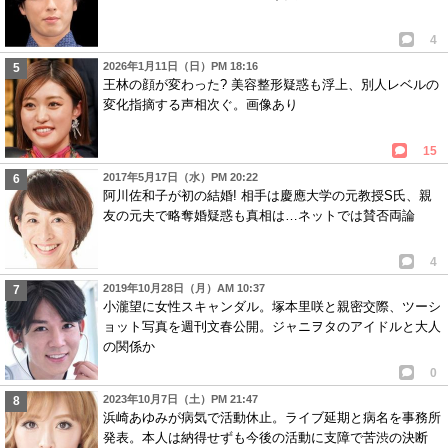
4
2026年1月11日（日）PM 18:16
王林の顔が変わった? 美容整形疑惑も浮上、別人レベルの
変化指摘する声相次ぐ。画像あり
15
2017年5月17日（水）PM 20:22
阿川佐和子が初の結婚! 相手は慶應大学の元教授S氏、親
友の元夫で略奪婚疑惑も真相は…ネットでは賛否両論
4
2019年10月28日（月）AM 10:37
小瀧望に女性スキャンダル。塚本里咲と親密交際、ツーシ
ョット写真を週刊文春公開。ジャニヲタのアイドルと大人
の関係か
0
2023年10月7日（土）PM 21:47
浜崎あゆみが病気で活動休止。ライブ延期と病名を事務所
発表。本人は納得せずも今後の活動に支障で苦渋の決断