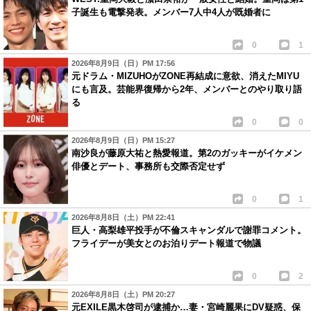
子誕生も電撃発表。メンバー7人中4人が既婚者に
0
1
2026年8月9日（日）PM 17:56
元ドラム・MIZUHOがZONE再結成に意欲、消えたMIYU
にも言及。芸能界復帰から2年、メンバーとのやり取り語
る
0
0
2026年8月9日（日）PM 15:27
南沙良が藤原大祐と熱愛報道。第2のガッキーがイケメン
俳優とデート、事務所も交際否定せず
0
1
2026年8月8日（土）PM 22:41
巨人・高梨雄平投手が不倫スキャンダルで謝罪コメント。
フライデーが美女とのお泊りデート報道で物議
0
2
2026年8月8日（土）PM 20:27
元EXILE黒木啓司が逮捕か…妻・宮崎麗果にDV疑惑、保