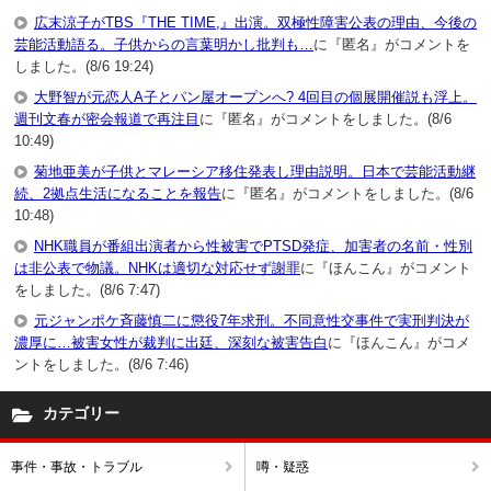
広末涼子がTBS『THE TIME,』出演。双極性障害公表の理由、今後の
芸能活動語る。子供からの言葉明かし批判も…
に『匿名』がコメントを
しました。(8/6 19:24)
大野智が元恋人A子とパン屋オープンへ? 4回目の個展開催説も浮上。
週刊文春が密会報道で再注目
に『匿名』がコメントをしました。(8/6
10:49)
菊地亜美が子供とマレーシア移住発表し理由説明。日本で芸能活動継
続、2拠点生活になることを報告
に『匿名』がコメントをしました。(8/6
10:48)
NHK職員が番組出演者から性被害でPTSD発症、加害者の名前・性別
は非公表で物議。NHKは適切な対応せず謝罪
に『ほんこん』がコメント
をしました。(8/6 7:47)
元ジャンポケ斉藤慎二に懲役7年求刑。不同意性交事件で実刑判決が
濃厚に…被害女性が裁判に出廷、深刻な被害告白
に『ほんこん』がコメ
ントをしました。(8/6 7:46)
カテゴリー
事件・事故・トラブル
噂・疑惑