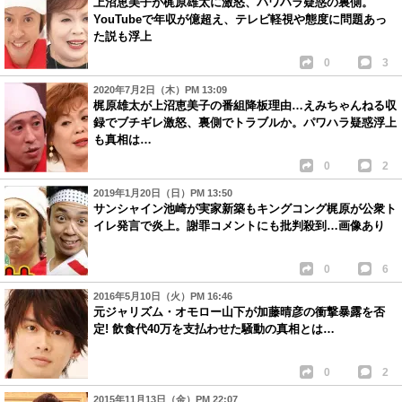
上沼恵美子が梶原雄太に激怒、パワハラ疑惑の裏側。
YouTubeで年収が億超え、テレビ軽視や態度に問題あっ
た説も浮上
0
3
2020年7月2日（木）PM 13:09
梶原雄太が上沼恵美子の番組降板理由…えみちゃんねる収
録でブチギレ激怒、裏側でトラブルか。パワハラ疑惑浮上
も真相は…
0
2
2019年1月20日（日）PM 13:50
サンシャイン池崎が実家新築もキングコング梶原が公衆ト
イレ発言で炎上。謝罪コメントにも批判殺到…画像あり
0
6
2016年5月10日（火）PM 16:46
元ジャリズム・オモロー山下が加藤晴彦の衝撃暴露を否
定! 飲食代40万を支払わせた騒動の真相とは…
0
2
2015年11月13日（金）PM 22:07