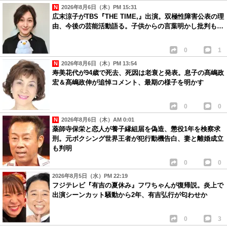
2026年8月6日（木）PM 15:31
広末涼子がTBS『THE TIME,』出演。双極性障害公表の理
由、今後の芸能活動語る。子供からの言葉明かし批判も…
0
1
2026年8月6日（木）PM 13:54
寿美花代が94歳で死去、死因は老衰と発表。息子の髙嶋政
宏＆髙嶋政伸が追悼コメント、最期の様子を明かす
0
0
2026年8月6日（木）AM 0:01
薬師寺保栄と恋人が養子縁組届を偽造、懲役1年を検察求
刑。元ボクシング世界王者が犯行動機告白、妻と離婚成立
も判明
0
0
2026年8月5日（水）PM 22:19
フジテレビ『有吉の夏休み』フワちゃんが復帰説。炎上で
出演シーンカット騒動から2年、有吉弘行が匂わせか
0
3