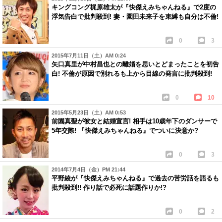
キングコング梶原雄太が『快傑えみちゃんねる』で2度の
浮気告白で批判殺到! 妻・園田未来子を束縛も自分は不倫!
0
3
2015年7月11日（土）AM 0:24
矢口真里が中村昌也との離婚を思いとどまったことを初告
白! 不倫が原因で別れるも上から目線の発言に批判殺到!
0
10
2015年5月23日（土）AM 0:53
前園真聖が彼女と結婚宣言! 相手は10歳年下のダンサーで
5年交際! 『快傑えみちゃんねる』でついに決意か?
0
3
2014年7月4日（金）PM 21:44
平野綾が『快傑えみちゃんねる』で過去の苦労話を語るも
批判殺到!! 作り話で必死に話題作りか!?
0
2