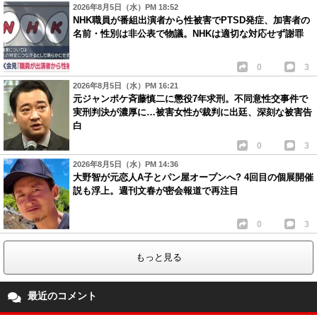
2026年8月5日（水）PM 18:52
NHK職員が番組出演者から性被害でPTSD発症、加害者の
名前・性別は非公表で物議。NHKは適切な対応せず謝罪
0
3
2026年8月5日（水）PM 16:21
元ジャンポケ斉藤慎二に懲役7年求刑。不同意性交事件で
実刑判決が濃厚に…被害女性が裁判に出廷、深刻な被害告
白
0
3
2026年8月5日（水）PM 14:36
大野智が元恋人A子とパン屋オープンへ? 4回目の個展開催
説も浮上。週刊文春が密会報道で再注目
0
3
もっと見る
最近のコメント