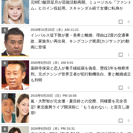
元ME:I飯田栞月が芸能活動再開。ミュージカル『ファント
ム』ヒロイン役起用。スキャンダル経て女優に転身か
0
2018年10月25日（木）AM 11:21
インパルス堤下敦が妻・美希と離婚、理由は2度の交通事
故…家族失い再出発、キングコング梶原(カジサック)の動
画に登場
1
2026年8月6日（木）AM 0:01
薬師寺保栄と恋人が養子縁組届を偽造、懲役1年を検察求
刑。元ボクシング世界王者が犯行動機告白、妻と離婚成立
も判明
0
2015年9月20日（日）PM 16:56
嵐・大野智が元女優・夏目鈴との交際、同棲愛を完全否
定! 東北復興ライブ開演前に「もう会わない」と宣言し謝
罪!
5
2026年8月6日（木）PM 15:31