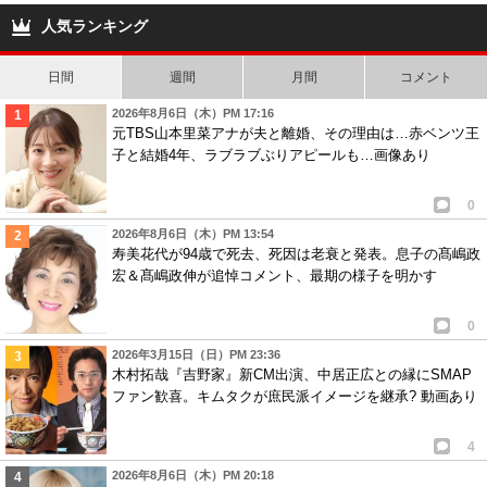
人気ランキング
日間
週間
月間
コメント
2026年8月6日（木）PM 17:16
元TBS山本里菜アナが夫と離婚、その理由は…赤ベンツ王
子と結婚4年、ラブラブぶりアピールも…画像あり
0
2026年8月6日（木）PM 13:54
寿美花代が94歳で死去、死因は老衰と発表。息子の髙嶋政
宏＆髙嶋政伸が追悼コメント、最期の様子を明かす
0
2026年3月15日（日）PM 23:36
木村拓哉『吉野家』新CM出演、中居正広との縁にSMAP
ファン歓喜。キムタクが庶民派イメージを継承? 動画あり
4
2026年8月6日（木）PM 20:18