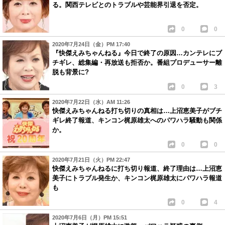
る。関西テレビとのトラブルや芸能界引退を否定。
0
0
2020年7月24日（金）PM 17:40
『快傑えみちゃんねる』今日で終了の原因…カンテレにブ
チギレ、総集編・再放送も拒否か。番組プロデューサー離
脱も背景に?
0
3
2020年7月22日（水）AM 11:26
快傑えみちゃんねる打ち切りの真相は…上沼恵美子がブチ
ギレ終了報道、キンコン梶原雄太へのパワハラ騒動も関係
か。
0
0
2020年7月21日（火）PM 22:47
快傑えみちゃんねるに打ち切り報道、終了理由は…上沼恵
美子にトラブル発生か、キンコン梶原雄太にパワハラ報道
も
0
4
2020年7月6日（月）PM 15:51