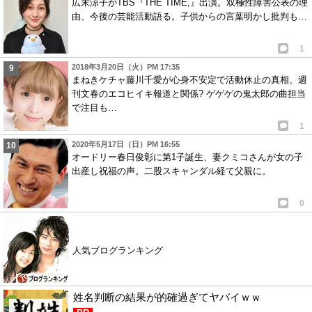
広末涼子がTBS『THE TIME,』出演。双極性障害公表の理
由、今後の芸能活動語る。子供からの言葉明かし批判も…
1
2018年3月20日（火）PM 17:35
まねきケチャ藤川千愛が心身不安定で活動休止の真相、週
刊文春のエコヒイキ報道と関係? ゲゲゲの鬼太郎の曲担当
で注目も…
1
2020年5月17日（日）PM 16:55
オードリー春日俊彰に第1子誕生、妻クミコさんが女の子
出産し祝福の声。二股スキャンダル経て父親に。
0
人気ブログランキング
姓名判断の結果が的確過ぎてヤバイｗｗ