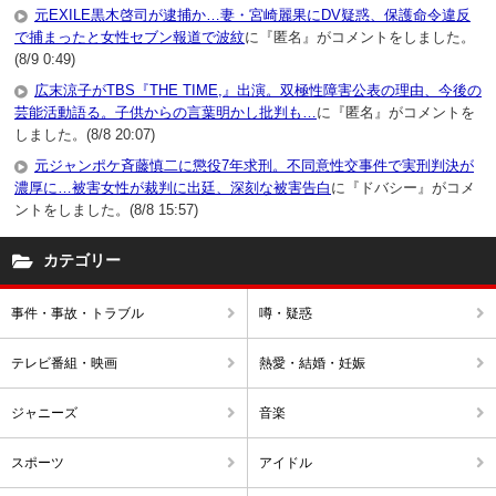
元EXILE黒木啓司が逮捕か…妻・宮崎麗果にDV疑惑、保護命令違反
で捕まったと女性セブン報道で波紋
に『匿名』がコメントをしました。
(8/9 0:49)
広末涼子がTBS『THE TIME,』出演。双極性障害公表の理由、今後の
芸能活動語る。子供からの言葉明かし批判も…
に『匿名』がコメントを
しました。(8/8 20:07)
元ジャンポケ斉藤慎二に懲役7年求刑。不同意性交事件で実刑判決が
濃厚に…被害女性が裁判に出廷、深刻な被害告白
に『ドバシー』がコメ
ントをしました。(8/8 15:57)
カテゴリー
事件・事故・トラブル
噂・疑惑
テレビ番組・映画
熱愛・結婚・妊娠
ジャニーズ
音楽
スポーツ
アイドル