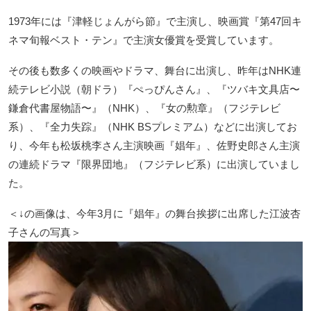
1973年には『津軽じょんがら節』で主演し、映画賞『第47回キ
ネマ旬報ベスト・テン』で主演女優賞を受賞しています。
その後も数多くの映画やドラマ、舞台に出演し、昨年はNHK連
続テレビ小説（朝ドラ）『ぺっぴんさん』、『ツバキ文具店〜
鎌倉代書屋物語〜』（NHK）、『女の勲章』（フジテレビ
系）、『全力失踪』（NHK BSプレミアム）などに出演してお
り、今年も松坂桃李さん主演映画『娼年』、佐野史郎さん主演
の連続ドラマ『限界団地』（フジテレビ系）に出演していまし
た。
＜↓の画像は、今年3月に『娼年』の舞台挨拶に出席した江波杏
子さんの写真＞