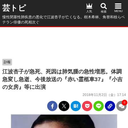
芸トピ
人気
慢性閉塞性肺疾患の悪化で江波杏子が亡くなる。樹木希林、角替和枝らベ
テラン俳優の死相次ぐ
訃報
江波杏子が急死、死因は肺気腫の急性増悪。体調
急変し急逝、今後放送の『赤い霊柩車37』『小吉
の女房』等に出演
2018年11月2日（金）17:14
0