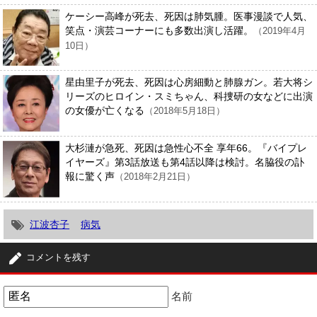
ケーシー高峰が死去、死因は肺気腫。医事漫談で人気、
笑点・演芸コーナーにも多数出演し活躍。
（2019年4月
10日）
星由里子が死去、死因は心房細動と肺腺ガン。若大将シ
リーズのヒロイン・スミちゃん、科捜研の女などに出演
の女優が亡くなる
（2018年5月18日）
大杉漣が急死、死因は急性心不全 享年66。『バイプレ
イヤーズ』第3話放送も第4話以降は検討。名脇役の訃
報に驚く声
（2018年2月21日）
江波杏子
病気
コメントを残す
名前