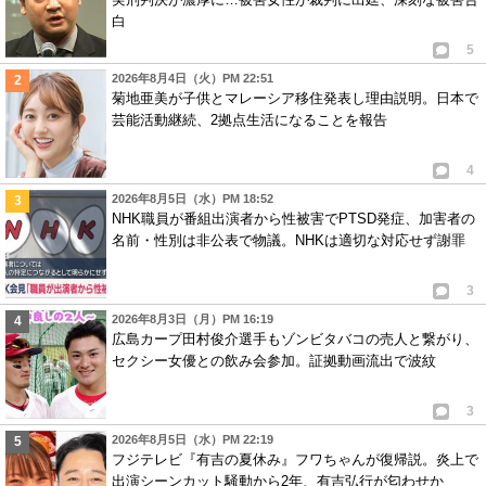
白
5
2026年8月4日（火）PM 22:51
菊地亜美が子供とマレーシア移住発表し理由説明。日本で
芸能活動継続、2拠点生活になることを報告
4
2026年8月5日（水）PM 18:52
NHK職員が番組出演者から性被害でPTSD発症、加害者の
名前・性別は非公表で物議。NHKは適切な対応せず謝罪
3
2026年8月3日（月）PM 16:19
広島カープ田村俊介選手もゾンビタバコの売人と繋がり、
セクシー女優との飲み会参加。証拠動画流出で波紋
3
2026年8月5日（水）PM 22:19
フジテレビ『有吉の夏休み』フワちゃんが復帰説。炎上で
出演シーンカット騒動から2年、有吉弘行が匂わせか