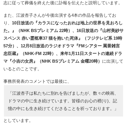
志に従って葬儀を終えた後に訃報を伝えたと説明しています。
また、江波杏子さんが今後出演する4本の作品を報告してお
り、
10日放送の『カラスになったおれは地上の世界を見おろし
た。』（NHK BSプレミアム 22時）、16日放送の『山村美紗サ
スペンス 赤い霊柩車37 猫を抱いた死体』（フジテレビ系 19時
57分）、12月8日放送のラジオドラマ『FMシアター 罵詈雑言
忠臣蔵』（NHK-FM 22時）、来年1月11日スタートの連続ドラ
マ『小吉の女房』（NHK BSプレミアム 金曜20時）
に出演して
いるとのことです。
事務所発表のコメントでは最後に、
「江波杏子は私たちに別れを告げましたが、数々の映画、
ドラマの中に生き続けています。皆様のお心の裡(り)、記
憶の中にも生き続けてくださることを祈っております。」
としています。