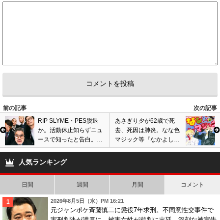
前の記事
次の記事
RIP SLYME・PES脱退
あさぎり夕が62歳で死
か。活動休止知らずニュ
去、死因は肺炎。なな色
ースで知ったと告白。事
マジック等『なかよし』
務所判断で決定? 画像あ
の少女漫画家・小説家が
り
亡くなる。
人気ランキング
日間
週間
月間
コメント
2026年8月5日（水）PM 16:21
元ジャンポケ斉藤慎二に懲役7年求刑。不同意性交事件で
実刑判決が濃厚に…被害女性が裁判に出廷、深刻な被害告