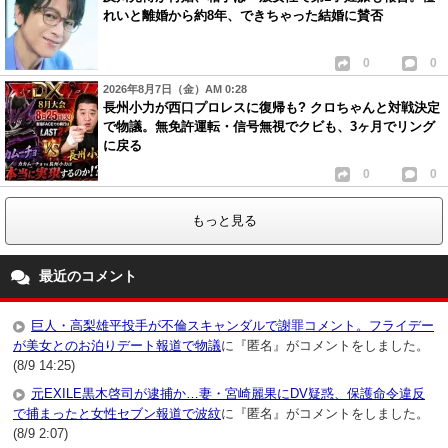
れいと離婚から約8年、できちゃった結婚に賛否
0
0
2026年8月7日（金）AM 0:28
長州小力が西口プロレスに復帰も? クロちゃんと対戦決定
で物議。無免許運転・信号無視でクビも、3ヶ月でリング
に戻る
0
0
もっと見る
最近のコメント
巨人・高梨雄平投手が不倫スキャンダルで謝罪コメント。フライデー
が美女とのお泊りデート報道で物議
に『匿名』がコメントをしました。
(8/9 14:25)
元EXILE黒木啓司が逮捕か…妻・宮崎麗果にDV疑惑、保護命令違反
で捕まったと女性セブン報道で波紋
に『匿名』がコメントをしました。
(8/9 2:07)