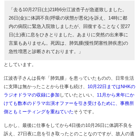
「去る10月27日(土)21時6分江波杏子が急逝致しました。
26日(金)に体調不良(呼吸の状態が悪化)を訴え、14時に都
内の病院に緊急入院致しましたが、回復することなく翌27
日(土)夜に息をひきとりました。あまりに突然の出来事に
言葉もありません。死因は、肺気腫(慢性閉塞性肺疾患)の
急性増悪と診断されております。」
としています。
江波杏子さんは長年「肺気腫」を患っていたものの、日常生活
に支障は無かったことから仕事も続け、
10月22日まではNHKの
ラジオドラマの収録に参加
していたといい、
11月から来年にか
けても数本のドラマ出演オファーを引き受けるために、事務所
側ともミーティングを重ねていた
そうです。
しかし、最後に仕事をしてから4日後の10月26日に体調不良を
訴え、27日夜に息を引き取ったとのことなのですが、故人の遺