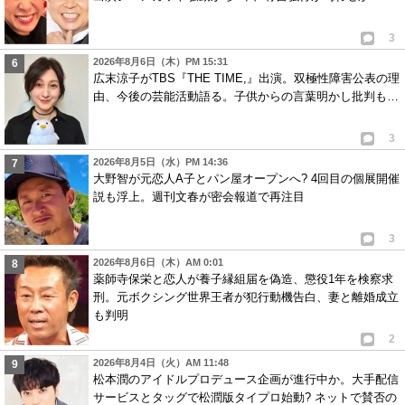
3
2026年8月6日（木）PM 15:31
広末涼子がTBS『THE TIME,』出演。双極性障害公表の理
由、今後の芸能活動語る。子供からの言葉明かし批判も…
3
2026年8月5日（水）PM 14:36
大野智が元恋人A子とパン屋オープンへ? 4回目の個展開催
説も浮上。週刊文春が密会報道で再注目
3
2026年8月6日（木）AM 0:01
薬師寺保栄と恋人が養子縁組届を偽造、懲役1年を検察求
刑。元ボクシング世界王者が犯行動機告白、妻と離婚成立
も判明
2
2026年8月4日（火）AM 11:48
松本潤のアイドルプロデュース企画が進行中か。大手配信
サービスとタッグで松潤版タイプロ始動? ネットで賛否の