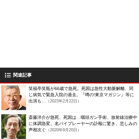
関連記事
笑福亭笑瓶が66歳で急死。死因は急性大動脈解離、同
じ病気で緊急入院の過去。『噂の!東京マガジン』等に
出演も…
（2023年2月22日）
斎藤洋介が急死、死因は…咽頭ガン手術、放射線治療中
に体調急変。名バイプレーヤーの訃報に驚き、悲しみの
声相次ぐ
（2020年9月20日）