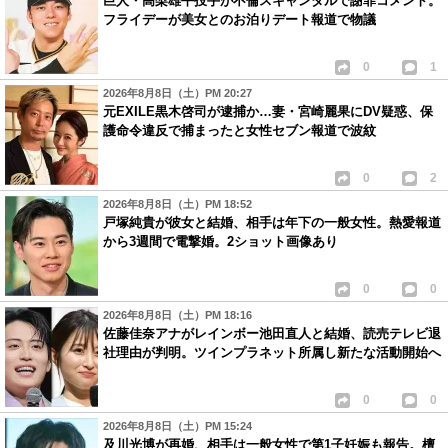
巨人・高梨雄平投手が不倫スキャンダルで謝罪コメント。
フライデーが美女とのお泊りデート報道で物議
0
1
2026年8月8日（土）PM 20:27
元EXILE黒木啓司が逮捕か…妻・宮崎麗果にDV疑惑、保
護命令違反で捕まったと女性セブン報道で波紋
0
2
2026年8月8日（土）PM 18:52
戸塚純貴が彼女と結婚、相手は年下の一般女性。熱愛報道
から3週間で電撃婚。2ショット画像あり
0
0
2026年8月8日（土）PM 18:16
佐藤佳奈アナがレインボー池田直人と結婚、読売テレビ退
社理由が判明。ツインプラネット所属し新たな活動開始へ
0
0
2026年8月8日（土）PM 15:24
及川光博が再婚、相手は一般女性で第1子妊娠も報告。檀