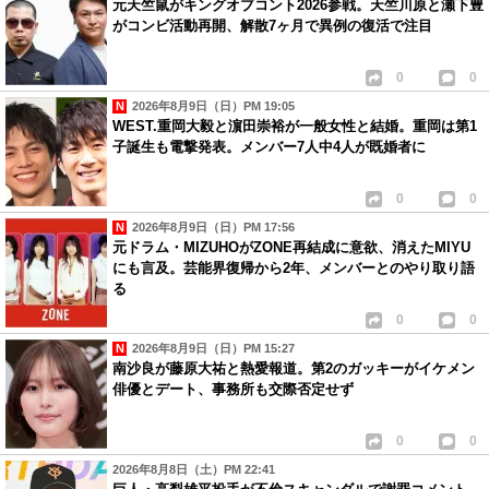
元天竺鼠がキングオブコント2026参戦。天竺川原と瀬下豊
がコンビ活動再開、解散7ヶ月で異例の復活で注目
0
0
2026年8月9日（日）PM 19:05
WEST.重岡大毅と濵田崇裕が一般女性と結婚。重岡は第1
子誕生も電撃発表。メンバー7人中4人が既婚者に
0
0
2026年8月9日（日）PM 17:56
元ドラム・MIZUHOがZONE再結成に意欲、消えたMIYU
にも言及。芸能界復帰から2年、メンバーとのやり取り語
る
0
0
2026年8月9日（日）PM 15:27
南沙良が藤原大祐と熱愛報道。第2のガッキーがイケメン
俳優とデート、事務所も交際否定せず
0
0
2026年8月8日（土）PM 22:41