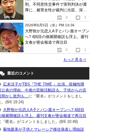
刑。不同意性交事件で実刑判決が濃
厚に…被害女性が裁判に出廷、深刻
な被害告白
0
3
2026年8月5日（水）PM 14:36
大野智が元恋人A子とパン屋オープン
へ? 4回目の個展開催説も浮上。週刊
文春が密会報道で再注目
0
3
もっと見る
⇒
最近のコメント
広末涼子がTBS『THE TIME,』出演。双極性障
害公表の理由、今後の芸能活動語る。子供からの言
葉明かし批判も…
に『匿名』がコメントをしまし
。(8/6 19:24)
大野智が元恋人A子とパン屋オープンへ? 4回目
の個展開催説も浮上。週刊文春が密会報道で再注目
に『匿名』がコメントをしました。(8/6 10:49)
菊地亜美が子供とマレーシア移住発表し理由説