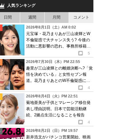
人気ランキング
日間
週間
月間
コメント
2026年8月1日（土）AM 0:02
元宝塚・花乃まりあが三山凌輝とW
不倫疑惑で大チャンス失う? 今後の
活動に悪影響の恐れ、事務所移籍が
消滅も?
5
2026年7月30日（木）PM 22:55
趣里が三山凌輝との離婚決断へ?「覚
悟を決めている」と女性セブン報
道。花乃まりあとのW不倫疑惑に水
谷豊も激怒し…
4
2026年8月4日（火）PM 22:51
菊地亜美が子供とマレーシア移住発
表し理由説明。日本で芸能活動継
続、2拠点生活になることを報告
4
2026年8月2日（日）PM 19:57
新井浩文がパチンコ営業開始、映画