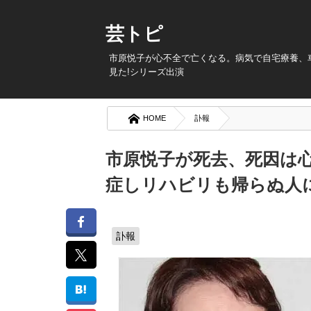
芸トピ
市原悦子が心不全で亡くなる。病気で自宅療養、
見た!シリーズ出演
HOME
訃報
市原悦子が死去、死因は
症しリハビリも帰らぬ人
訃報