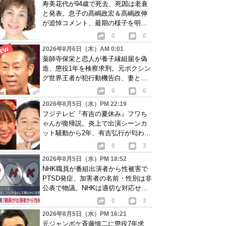
寿美花代が94歳で死去、死因は老衰
と発表。息子の髙嶋政宏＆髙嶋政伸
が追悼コメント、最期の様子を明か
す
0
0
2026年8月6日（木）AM 0:01
薬師寺保栄と恋人が養子縁組届を偽
造、懲役1年を検察求刑。元ボクシン
グ世界王者が犯行動機告白、妻と離
婚成立も判明
0
0
2026年8月5日（水）PM 22:19
フジテレビ『有吉の夏休み』フワち
ゃんが復帰説。炎上で出演シーンカ
ット騒動から2年、有吉弘行が匂わせ
か
0
3
2026年8月5日（水）PM 18:52
NHK職員が番組出演者から性被害で
PTSD発症、加害者の名前・性別は非
公表で物議。NHKは適切な対応せず
謝罪
0
3
2026年8月5日（水）PM 16:21
元ジャンポケ斉藤慎二に懲役7年求