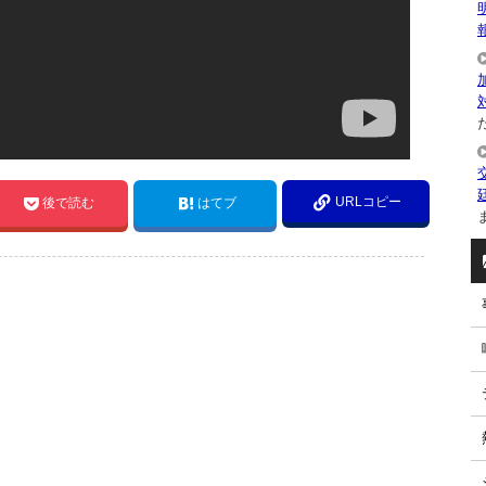
た
URLコピー
後で読む
はてブ
ま