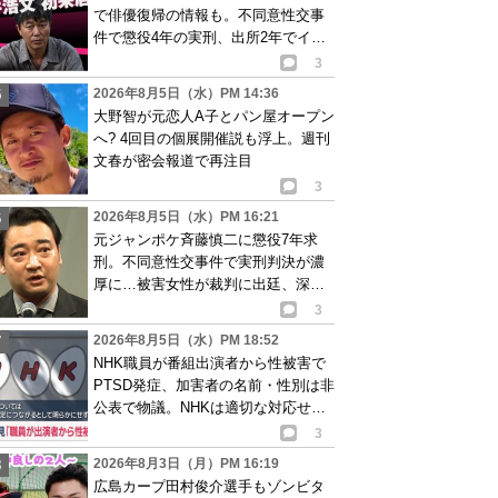
で俳優復帰の情報も。不同意性交事
件で懲役4年の実刑、出所2年でイベ
ント出演告知
3
2026年8月5日（水）PM 14:36
大野智が元恋人A子とパン屋オープン
へ? 4回目の個展開催説も浮上。週刊
文春が密会報道で再注目
3
2026年8月5日（水）PM 16:21
元ジャンポケ斉藤慎二に懲役7年求
刑。不同意性交事件で実刑判決が濃
厚に…被害女性が裁判に出廷、深刻
な被害告白
3
2026年8月5日（水）PM 18:52
NHK職員が番組出演者から性被害で
PTSD発症、加害者の名前・性別は非
公表で物議。NHKは適切な対応せず
謝罪
3
2026年8月3日（月）PM 16:19
広島カープ田村俊介選手もゾンビタ