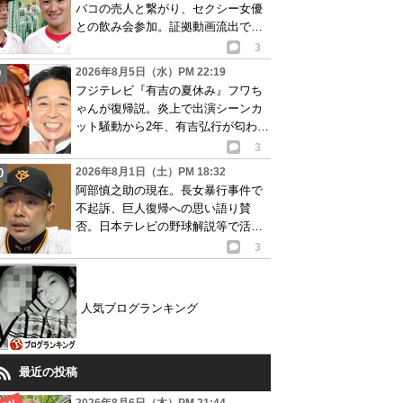
バコの売人と繋がり、セクシー女優
との飲み会参加。証拠動画流出で波
紋
3
2026年8月5日（水）PM 22:19
フジテレビ『有吉の夏休み』フワち
ゃんが復帰説。炎上で出演シーンカ
ット騒動から2年、有吉弘行が匂わせ
か
3
2026年8月1日（土）PM 18:32
阿部慎之助の現在。長女暴行事件で
不起訴、巨人復帰への思い語り賛
否。日本テレビの野球解説等で活動
再開が有力か
3
人気ブログランキング
最近の投稿