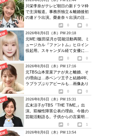
2026年8月6日（木）PM 21:44
川栄李奈がテレビ朝日の新ドラマ枠
で主演報道。事務所独立＆離婚後初
の連ドラ出演。榮倉奈々出演の注目
作に続き起用か
0
0
2026年8月6日（木）PM 20:18
元ME:I飯田栞月が芸能活動再開。ミ
ュージカル『ファントム』ヒロイン
役起用。スキャンダル経て女優に転
身か
0
0
2026年8月6日（木）PM 17:16
元TBS山本里菜アナが夫と離婚、そ
の理由は…赤ベンツ王子と結婚4年、
ラブラブぶりアピールも…画像あり
0
0
2026年8月6日（木）PM 15:31
広末涼子がTBS『THE TIME,』出
演。双極性障害公表の理由、今後の
芸能活動語る。子供からの言葉明か
し批判も…
0
1
2026年8月6日（木）PM 13:54