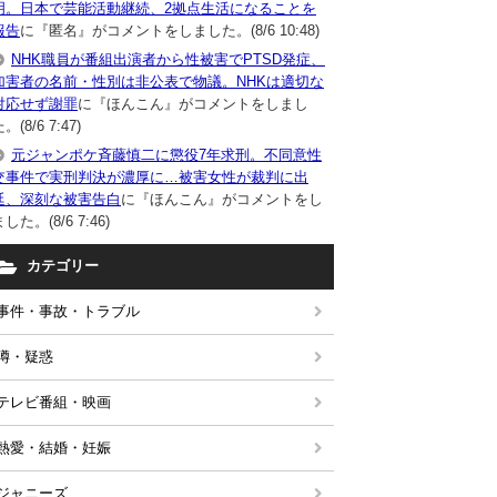
明。日本で芸能活動継続、2拠点生活になることを
報告
に『匿名』がコメントをしました。(8/6 10:48)
NHK職員が番組出演者から性被害でPTSD発症、
加害者の名前・性別は非公表で物議。NHKは適切な
対応せず謝罪
に『ほんこん』がコメントをしまし
。(8/6 7:47)
元ジャンポケ斉藤慎二に懲役7年求刑。不同意性
交事件で実刑判決が濃厚に…被害女性が裁判に出
廷、深刻な被害告白
に『ほんこん』がコメントをし
した。(8/6 7:46)
カテゴリー
事件・事故・トラブル
噂・疑惑
テレビ番組・映画
熱愛・結婚・妊娠
ジャニーズ