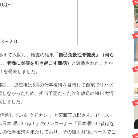
を訴えて入院し、検査の結果
「自己免疫性脊髄炎」（何ら
し、脊髄に炎症を引き起こす難病）
と診断されたことか
休止を発表しました。
転院し、退院後は5月の仕事復帰を目指して自宅でリハビ
復しなかったため、担当予定だった昨年放送のNHK大河
板しました。
活躍している“クドカン”こと宮藤官九郎さん、ピース・
み日本 眠いいね！』のワンコーナー「日本眠いい昔ばな
りの仕事復帰を果たしており、その後も月1回ペースでこ