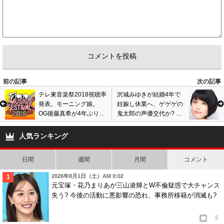
前の記事
次の記事
テレ東音楽祭2018視聴率
沢城みゆきが結婚4年で
発表。モーニング娘。
妊娠し休業へ、ゲゲゲの
OG後藤真希が4年ぶり出
鬼太郎の声優交代か? 報
演、激ヤセで顔が変わっ
道ステーションのナレー
た、整形?の声も…画像
ション等も担当
人気ランキング
あり
日間
週間
月間
コメント
2026年8月1日（土）AM 0:02
元宝塚・花乃まりあが三山凌輝とW不倫疑惑で大チャンス
失う? 今後の活動に悪影響の恐れ、事務所移籍が消滅も?
5