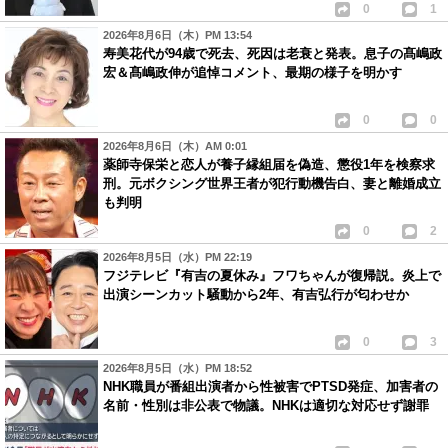
0
1
2026年8月6日（木）PM 13:54
寿美花代が94歳で死去、死因は老衰と発表。息子の髙嶋政
宏＆髙嶋政伸が追悼コメント、最期の様子を明かす
0
0
2026年8月6日（木）AM 0:01
薬師寺保栄と恋人が養子縁組届を偽造、懲役1年を検察求
刑。元ボクシング世界王者が犯行動機告白、妻と離婚成立
も判明
0
2
2026年8月5日（水）PM 22:19
フジテレビ『有吉の夏休み』フワちゃんが復帰説。炎上で
出演シーンカット騒動から2年、有吉弘行が匂わせか
0
3
2026年8月5日（水）PM 18:52
NHK職員が番組出演者から性被害でPTSD発症、加害者の
名前・性別は非公表で物議。NHKは適切な対応せず謝罪