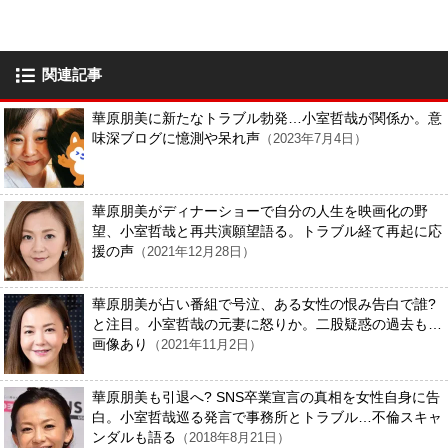
関連記事
華原朋美に新たなトラブル勃発…小室哲哉が関係か。意
味深ブログに憶測や呆れ声
（2023年7月4日）
華原朋美がディナーショーで自分の人生を映画化の野
望、小室哲哉と再共演願望語る。トラブル経て再起に応
援の声
（2021年12月28日）
華原朋美が占い番組で号泣、ある女性の恨み告白で誰?
と注目。小室哲哉の元妻に怒りか。二股疑惑の過去も…
画像あり
（2021年11月2日）
華原朋美も引退へ? SNS卒業宣言の真相を女性自身に告
白。小室哲哉巡る発言で事務所とトラブル…不倫スキャ
ンダルも語る
（2018年8月21日）