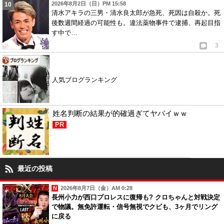
2026年8月2日（日）PM 15:58
清水アキラの三男・清水良太郎が急死、死因は自殺か。死
後数週間経過の可能性も。違法薬物事件で逮捕、再起目指
す中で…
3
人気ブログランキング
姓名判断の結果が的確過ぎてヤバイｗｗ
PR
最近の投稿
2026年8月7日（金）AM 0:28
長州小力が西口プロレスに復帰も? クロちゃんと対戦決定
で物議。無免許運転・信号無視でクビも、3ヶ月でリング
に戻る