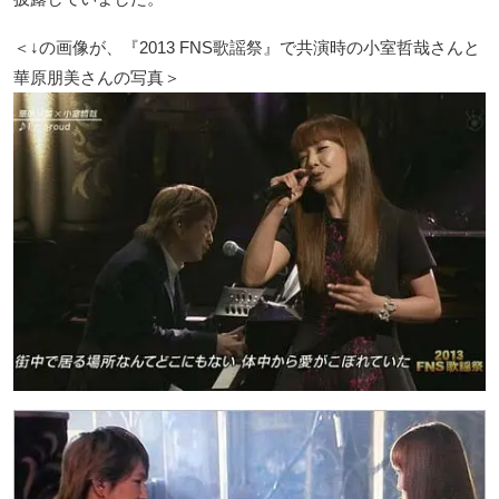
＜↓の画像が、『2013 FNS歌謡祭』で共演時の小室哲哉さんと
華原朋美さんの写真＞