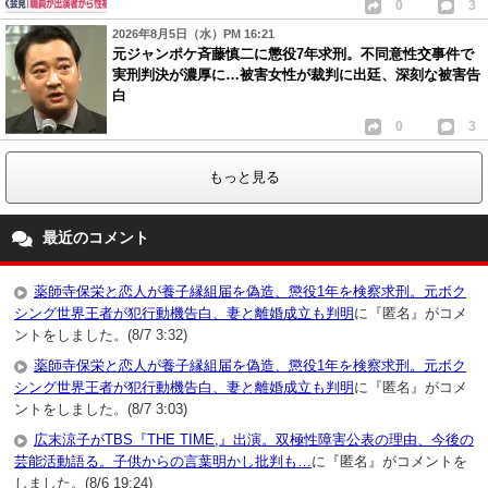
0
3
2026年8月5日（水）PM 16:21
元ジャンポケ斉藤慎二に懲役7年求刑。不同意性交事件で
実刑判決が濃厚に…被害女性が裁判に出廷、深刻な被害告
白
0
3
もっと見る
最近のコメント
薬師寺保栄と恋人が養子縁組届を偽造、懲役1年を検察求刑。元ボク
シング世界王者が犯行動機告白、妻と離婚成立も判明
に『匿名』がコメ
ントをしました。(8/7 3:32)
薬師寺保栄と恋人が養子縁組届を偽造、懲役1年を検察求刑。元ボク
シング世界王者が犯行動機告白、妻と離婚成立も判明
に『匿名』がコメ
ントをしました。(8/7 3:03)
広末涼子がTBS『THE TIME,』出演。双極性障害公表の理由、今後の
芸能活動語る。子供からの言葉明かし批判も…
に『匿名』がコメントを
しました。(8/6 19:24)