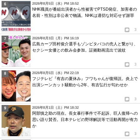
2026年8月5日（水）PM 18:52
NHK職員が番組出演者から性被害でPTSD発症、加害者の
名前・性別は非公表で物議。NHKは適切な対応せず謝罪
3
2026年8月3日（月）PM 16:19
広島カープ田村俊介選手もゾンビタバコの売人と繋がり、
セクシー女優との飲み会参加。証拠動画流出で波紋
3
2026年8月5日（水）PM 22:19
フジテレビ『有吉の夏休み』フワちゃんが復帰説。炎上で
出演シーンカット騒動から2年、有吉弘行が匂わせか
3
2026年8月1日（土）PM 18:32
阿部慎之助の現在。長女暴行事件で不起訴、巨人復帰への
思い語り賛否。日本テレビの野球解説等で活動再開が有力
か
3