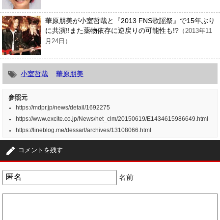
華原朋美が小室哲哉と『2013 FNS歌謡祭』で15年ぶり
に共演!!また薬物依存に逆戻りの可能性も!?
（2013年11
月24日）
小室哲哉
華原朋美
参照元
https://mdpr.jp/news/detail/1692275
https://www.excite.co.jp/News/net_clm/20150619/E1434615986649.html
https://lineblog.me/dessart/archives/13108066.html
コメントを残す
名前