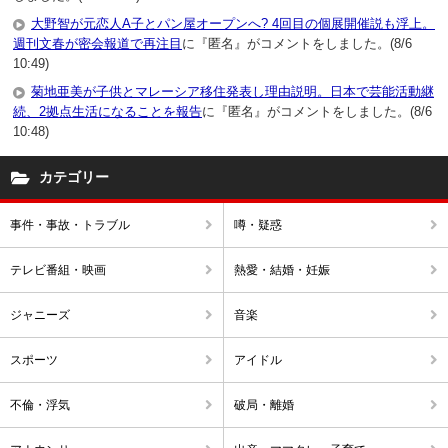
大野智が元恋人A子とパン屋オープンへ? 4回目の個展開催説も浮上。
週刊文春が密会報道で再注目
に『匿名』がコメントをしました。(8/6
10:49)
菊地亜美が子供とマレーシア移住発表し理由説明。日本で芸能活動継
続、2拠点生活になることを報告
に『匿名』がコメントをしました。(8/6
10:48)
カテゴリー
事件・事故・トラブル
噂・疑惑
テレビ番組・映画
熱愛・結婚・妊娠
ジャニーズ
音楽
スポーツ
アイドル
不倫・浮気
破局・離婚