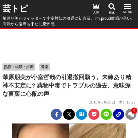
芸トピ
人気
華原朋美がツイッターで小室哲哉の引退に初言及。I'm proud歌唱が辛い、
病気から復帰も未だに恐怖感…
熱愛・結婚・妊娠
音楽
華原朋美が小室哲哉の引退撤回願う。未練あり精
神不安定に? 薬物中毒でトラブルの過去、意味深
な言葉に心配の声
2018年6月28日（木）16:27
0