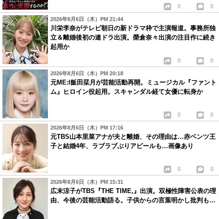
0
0
2026年8月6日（木）PM 21:44
川栄李奈がテレビ朝日の新ドラマ枠で主演報道。事務所独
立＆離婚後初の連ドラ出演。榮倉奈々出演の注目作に続き
起用か
0
0
2026年8月6日（木）PM 20:18
元ME:I飯田栞月が芸能活動再開。ミュージカル『ファント
ム』ヒロイン役起用。スキャンダル経て女優に転身か
0
0
2026年8月6日（木）PM 17:16
元TBS山本里菜アナが夫と離婚、その理由は…赤ベンツ王
子と結婚4年、ラブラブぶりアピールも…画像あり
0
0
2026年8月6日（木）PM 15:31
広末涼子がTBS『THE TIME,』出演。双極性障害公表の理
由、今後の芸能活動語る。子供からの言葉明かし批判も…