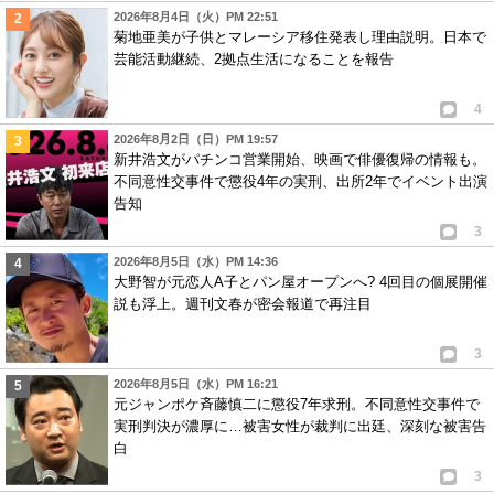
2026年8月4日（火）PM 22:51
菊地亜美が子供とマレーシア移住発表し理由説明。日本で
芸能活動継続、2拠点生活になることを報告
4
2026年8月2日（日）PM 19:57
新井浩文がパチンコ営業開始、映画で俳優復帰の情報も。
不同意性交事件で懲役4年の実刑、出所2年でイベント出演
告知
3
2026年8月5日（水）PM 14:36
大野智が元恋人A子とパン屋オープンへ? 4回目の個展開催
説も浮上。週刊文春が密会報道で再注目
3
2026年8月5日（水）PM 16:21
元ジャンポケ斉藤慎二に懲役7年求刑。不同意性交事件で
実刑判決が濃厚に…被害女性が裁判に出廷、深刻な被害告
白
3