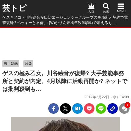
芸トピ
人気
ゲスキノコ・川谷絵音が田辺エージェンシーグループの事務所と契約で電
撃復帰? ベッキーと不倫、ほのかりん未成年飲酒騒動で消えるも…
噂・疑惑
音楽
ゲスの極み乙女。川谷絵音が復帰? 大手芸能事務
所と契約が内定、4月以降に活動再開か? ネットで
は批判殺到も…
2017年3月22日（水）14:09
4