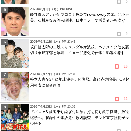
5
2022年8月1日（月）PM 18:41
藤井貴彦アナが新型コロナ感染でnews every欠席。水卜麻
美、石川みなみ等も陽性、日本テレビで感染者が相次ぐ
0
2025年9月11日（木）PM 23:45
坂口健太郎の二股スキャンダルが波紋。ヘアメイク彼女裏
切り永野芽郁と浮気、イメージ悪化で仕事に影響の恐れ
10
2026年2月27日（金）PM 12:31
松本人志が3月に地上波テレビ復帰。高須克弥院長がCM起
用発表に賛否両論
13
2026年4月23日（木）PM 23:38
『バス VS 鉄道乗り継ぎ対決旅』打ち切り終了回避、放送
継続へ。収録中の事故発生原因調査、テレビ東京社長が今
後語る