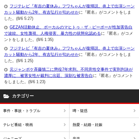
フジテレビ『有吉の夏休み』フワちゃんが復帰説。炎上で出演シーン
カット騒動から2年、有吉弘行が匂わせか
に『匿名』がコメントをしま
した。(8/6 5:27)
GEZAN活動休止、ボーカルのマヒトゥ・ザ・ピーポーが性加害告白
で波紋。女性蔑視、人権侵害、暴力性の状態化認める
に『匿名』がコメ
ントをしました。(8/6 1:35)
フジテレビ『有吉の夏休み』フワちゃんが復帰説。炎上で出演シーン
カット騒動から2年、有吉弘行が匂わせか
に『匿名』がコメントをしま
した。(8/6 1:25)
元ジャンポケ斉藤慎二に懲役7年求刑。不同意性交事件で実刑判決が
濃厚に…被害女性が裁判に出廷、深刻な被害告白
に『匿名』がコメント
をしました。(8/6 1:23)
カテゴリー
事件・事故・トラブル
噂・疑惑
テレビ番組・映画
熱愛・結婚・妊娠
ジャニーズ
音楽