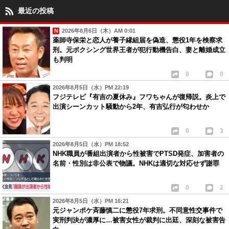
最近の投稿
2026年8月6日（木）AM 0:01
薬師寺保栄と恋人が養子縁組届を偽造、懲役1年を検察求
刑。元ボクシング世界王者が犯行動機告白、妻と離婚成立
も判明
0
0
2026年8月5日（水）PM 22:19
フジテレビ『有吉の夏休み』フワちゃんが復帰説。炎上で
出演シーンカット騒動から2年、有吉弘行が匂わせか
0
3
2026年8月5日（水）PM 18:52
NHK職員が番組出演者から性被害でPTSD発症、加害者の
名前・性別は非公表で物議。NHKは適切な対応せず謝罪
0
2
2026年8月5日（水）PM 16:21
元ジャンポケ斉藤慎二に懲役7年求刑。不同意性交事件で
実刑判決が濃厚に…被害女性が裁判に出廷、深刻な被害告