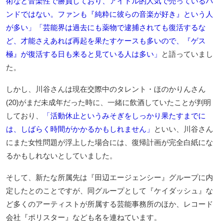
術など音楽性で勝負しており、アイドル的人気で売っているバ
ンドではない。ファンも『純粋に彼らの音楽が好き』という人
が多い」「芸能界は過去にも薬物で逮捕されても復活するな
ど、才能さえあれば再起を果たすケースも多いので、『ゲス
極』が復活する日も来ると見ている人は多い」
と語っていまし
た。
しかし、川谷さんは現在交際中のタレント・ほのかりんさん
(20)がまだ未成年だった時に、一緒に飲酒していたことが判明
しており、
「活動休止というみそぎをしっかり果たすまでに
は、しばらく時間がかかるかもしれません」
といい、川谷さん
にまた女性問題が浮上した場合には、復帰計画が完全白紙にな
るかもしれないとしていました。
そして、新たな所属先は『田辺エージェンシー』グループに内
定したとのことですが、同グループとして『ケイダッシュ』な
ど多くのアーティストが所属する芸能事務所のほか、レコード
会社『ポリスター』なども名を連ねています。