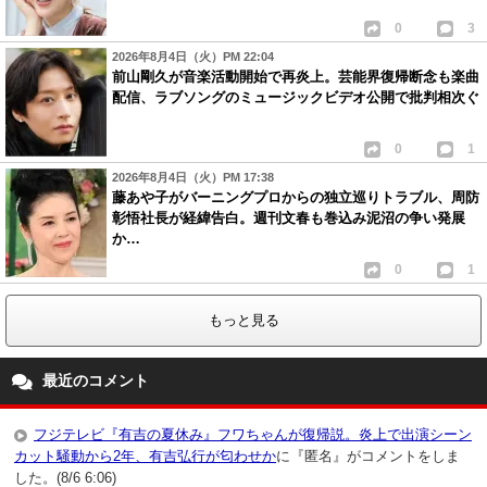
0
3
2026年8月4日（火）PM 22:04
前山剛久が音楽活動開始で再炎上。芸能界復帰断念も楽曲
配信、ラブソングのミュージックビデオ公開で批判相次ぐ
0
1
2026年8月4日（火）PM 17:38
藤あや子がバーニングプロからの独立巡りトラブル、周防
彰悟社長が経緯告白。週刊文春も巻込み泥沼の争い発展
か…
0
1
もっと見る
最近のコメント
フジテレビ『有吉の夏休み』フワちゃんが復帰説。炎上で出演シーン
カット騒動から2年、有吉弘行が匂わせか
に『匿名』がコメントをしま
した。(8/6 6:06)