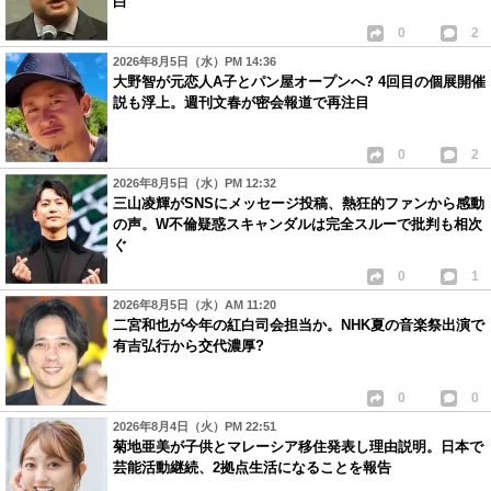
白
0
2
2026年8月5日（水）PM 14:36
大野智が元恋人A子とパン屋オープンへ? 4回目の個展開催
説も浮上。週刊文春が密会報道で再注目
0
2
2026年8月5日（水）PM 12:32
三山凌輝がSNSにメッセージ投稿、熱狂的ファンから感動
の声。W不倫疑惑スキャンダルは完全スルーで批判も相次
ぐ
0
1
2026年8月5日（水）AM 11:20
二宮和也が今年の紅白司会担当か。NHK夏の音楽祭出演で
有吉弘行から交代濃厚?
0
0
2026年8月4日（火）PM 22:51
菊地亜美が子供とマレーシア移住発表し理由説明。日本で
芸能活動継続、2拠点生活になることを報告