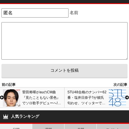
そんな奴ゆるさねえからな。
2
3
名前
前の記事
次の記事
菅田将暉がauのCM曲
STU48合格のナンバー62
『見たこともない景色』
番・塩井日奈子?が彼氏
でソロ歌手デビューへ!
匂わせ、ツイッターで
ネットではゴリ押し批
「恋愛禁止じゃない嬉し
判、俳優業に専念を望む
さ」発言に批判殺到
人気ランキング
声