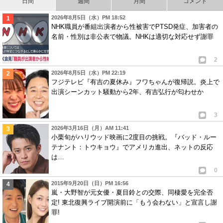
日間
週間
月間
コメント
2026年8月5日（水）PM 18:52
NHK職員が番組出演者から性被害でPTSD発症、加害者の
名前・性別は非公表で物議。NHKは適切な対応せず謝罪
2
2026年8月5日（水）PM 22:19
フジテレビ『有吉の夏休み』フワちゃんが復帰説。炎上で
出演シーンカット騒動から2年、有吉弘行が匂わせか
3
2026年3月16日（月）AM 11:41
小栗旬がハリウッド映画に2度目の挑戦。『バッド・ルー
テナント：トウキョウ』でアメリカ進出、ネットの反応
は…
0
2015年9月20日（日）PM 16:56
嵐・大野智が元女優・夏目鈴との交際、同棲愛を完全否
定! 東北復興ライブ開演前に「もう会わない」と宣言し謝
罪!