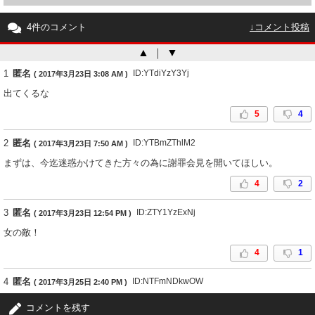
4件のコメント
↓コメント投稿
▲
｜
▼
1
匿名
ID:YTdiYzY3Yj
( 2017年3月23日 3:08 AM )
出てくるな
5
4
2
匿名
ID:YTBmZThlM2
( 2017年3月23日 7:50 AM )
まずは、今迄迷惑かけてきた方々の為に謝罪会見を開いてほしい。
4
2
3
匿名
ID:ZTY1YzExNj
( 2017年3月23日 12:54 PM )
女の敵！
4
1
4
匿名
ID:NTFmNDkwOW
( 2017年3月25日 2:40 PM )
いくらでも言ってやれ。でもな、彼の音楽を責めるのは話が違うからな。
コメントを残す