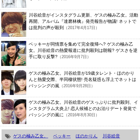
川谷絵音がインスタグラム更新、ゲスの極み乙女。活動
再開、アルバム『達磨林檎』発売報告が物議! ネットで
は批判の声が殺到
（2017年4月17日）
ベッキーが同情票を集めて完全復帰へ? ゲスの極み乙
女。川谷絵音の熱愛報道に批判殺到は朗報? ゲスさを逆
手に取り反撃?
（2016年9月7日）
ゲスの極み乙女。川谷絵音が19歳タレント・ほのかり
んと熱愛交際、半同棲状態! 売名疑惑も浮上でネットは
バッシングの嵐
（2016年9月28日）
ゲスの極み乙女。川谷絵音のゲスっぷりに批判殺到、イ
ンスタグラム大炎上! 恋人候補とのお泊りデート発覚で
バッシングの嵐に
（2016年8月30日）
ゲスの極み乙女。
ベッキー
ほのかりん
川谷絵音