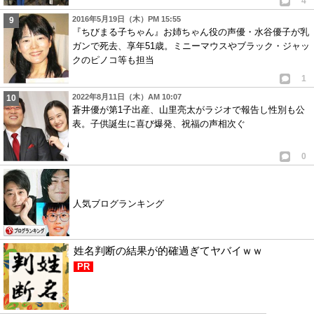
4
2016年5月19日（木）PM 15:55
『ちびまる子ちゃん』お姉ちゃん役の声優・水谷優子が乳
ガンで死去、享年51歳。ミニーマウスやブラック・ジャッ
クのピノコ等も担当
1
2022年8月11日（木）AM 10:07
蒼井優が第1子出産、山里亮太がラジオで報告し性別も公
表。子供誕生に喜び爆発、祝福の声相次ぐ
0
人気ブログランキング
姓名判断の結果が的確過ぎてヤバイｗｗ
PR