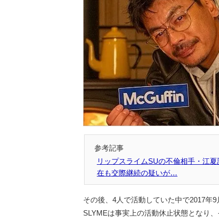
リップスライムSUの不倫相手・江
在も交際継続の疑いが…
その後、4人で活動していた中で2017年9
SLYMEは事実上の活動休止状態となり、