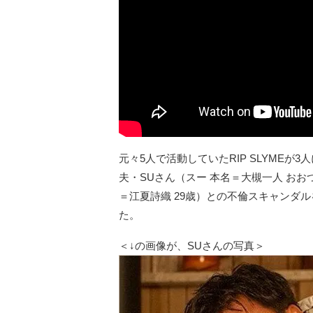
元々5人で活動していたRIP SLYMEが3
夫・SUさん（スー 本名＝大槻一人 おお
＝江夏詩織 29歳）との不倫スキャンダ
た。
＜↓の画像が、SUさんの写真＞