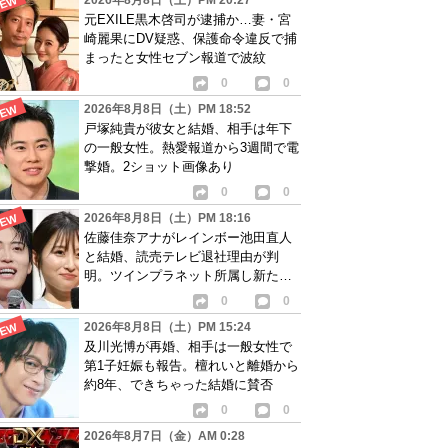
2026年8月8日（土）PM 20:27
元EXILE黒木啓司が逮捕か…妻・宮
崎麗果にDV疑惑、保護命令違反で捕
まったと女性セブン報道で波紋
0
0
2026年8月8日（土）PM 18:52
戸塚純貴が彼女と結婚、相手は年下
の一般女性。熱愛報道から3週間で電
撃婚。2ショット画像あり
0
0
2026年8月8日（土）PM 18:16
佐藤佳奈アナがレインボー池田直人
と結婚、読売テレビ退社理由が判
明。ツインプラネット所属し新たな
活動開始へ
0
0
2026年8月8日（土）PM 15:24
及川光博が再婚、相手は一般女性で
第1子妊娠も報告。檀れいと離婚から
約8年、できちゃった結婚に賛否
0
0
2026年8月7日（金）AM 0:28