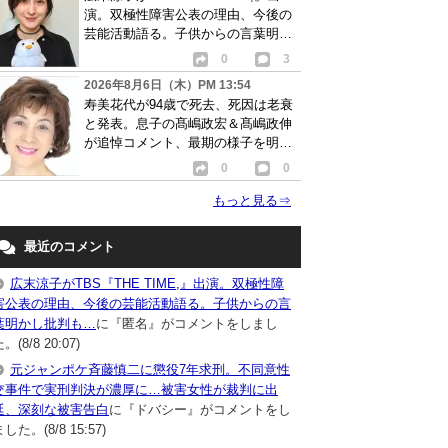
演。双極性障害公表の理由、今後の
芸能活動語る。子供からの言葉明か
し批判も…
0
3
2026年8月6日（木）PM 13:54
寿美花代が94歳で死去、死因は老衰
と発表。息子の髙嶋政宏＆髙嶋政伸
が追悼コメント、最期の様子を明か
す
0
0
もっと見る
⇒
最近のコメント
広末涼子がTBS『THE TIME,』出演。双極性障
害公表の理由、今後の芸能活動語る。子供からの言
葉明かし批判も…
に『匿名』がコメントをしまし
。(8/8 20:07)
元ジャンポケ斉藤慎二に懲役7年求刑。不同意性
交事件で実刑判決が濃厚に…被害女性が裁判に出
廷、深刻な被害告白
に『ドバシー』がコメントをし
した。(8/8 15:57)