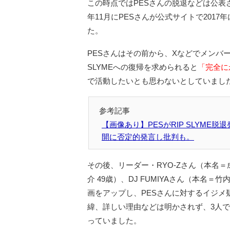
この時点ではPESさんの脱退などは公表
年11月にPESさんが公式サイトで201
た。
PESさんはその前から、Xなどでメンバ
SLYMEへの復帰を求められると
「完全に
で活動したいとも思わないとしていまし
【画像あり】PESがRIP SLYM
開に否定的発言し批判も。
その後、リーダー・RYO-Zさん（本名＝成
介 49歳）、DJ FUMIYAさん（本名＝竹内
画をアップし、PESさんに対するイジメ
緯、詳しい理由などは明かされず、3人
っていました。