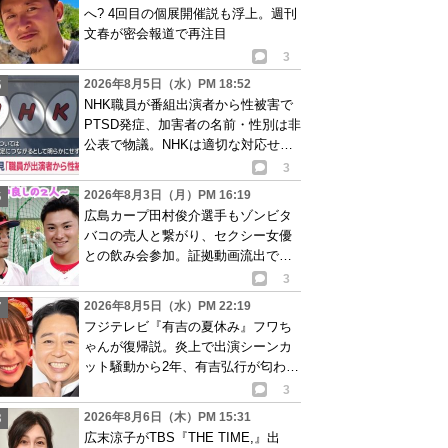
へ? 4回目の個展開催説も浮上。週刊
文春が密会報道で再注目
3
2026年8月5日（水）PM 18:52
NHK職員が番組出演者から性被害で
PTSD発症、加害者の名前・性別は非
公表で物議。NHKは適切な対応せず
謝罪
3
2026年8月3日（月）PM 16:19
広島カープ田村俊介選手もゾンビタ
バコの売人と繋がり、セクシー女優
との飲み会参加。証拠動画流出で波
紋
3
2026年8月5日（水）PM 22:19
フジテレビ『有吉の夏休み』フワち
ゃんが復帰説。炎上で出演シーンカ
ット騒動から2年、有吉弘行が匂わせ
か
3
2026年8月6日（木）PM 15:31
広末涼子がTBS『THE TIME,』出