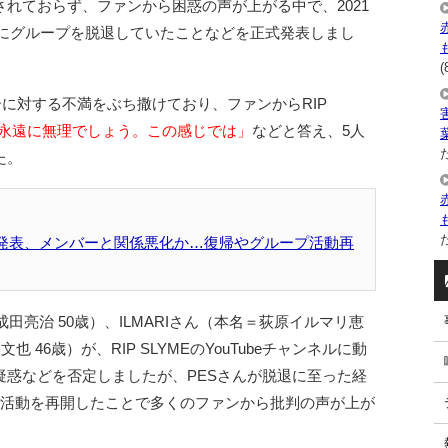
されておらず、ファンから困惑の声が上がる中で、2021
7年にグループを脱退していたことなどを正式発表しまし
(
ーに対する不満をぶち撒けており、ファンからRIP
永遠に無理でしょう。この感じでは」
などと答え、5人
た
た。
た
E脱退発表、メンバーと関係悪化か…復帰やグループ活動再
田亮治 50歳）、ILMARIさん（本名＝荻原イルマリ恵
文也 46歳）が、RIP SLYMEのYouTubeチャンネルに動
疑惑などを否定しましたが、PESさんが脱退に至った経
で活動を再開したことで多くのファンから批判の声が上が