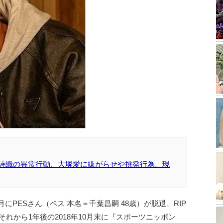
夏詩織の異常行動、大塚愛に嫌がらせや挑発行為。現
月にPESさん（ペス 本名＝千葉昌嗣 48歳）が脱退、RIP
それから1年後の2018年10月末に『スポーツニッポン