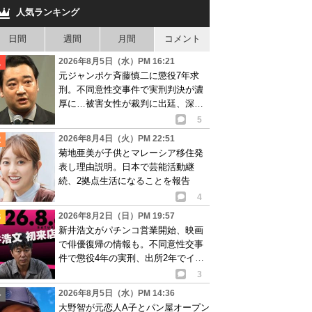
人気ランキング
日間
週間
月間
コメント
2026年8月5日（水）PM 16:21
元ジャンポケ斉藤慎二に懲役7年求
刑。不同意性交事件で実刑判決が濃
厚に…被害女性が裁判に出廷、深刻
な被害告白
5
2026年8月4日（火）PM 22:51
菊地亜美が子供とマレーシア移住発
表し理由説明。日本で芸能活動継
続、2拠点生活になることを報告
4
2026年8月2日（日）PM 19:57
新井浩文がパチンコ営業開始、映画
で俳優復帰の情報も。不同意性交事
件で懲役4年の実刑、出所2年でイベ
ント出演告知
3
2026年8月5日（水）PM 14:36
大野智が元恋人A子とパン屋オープン