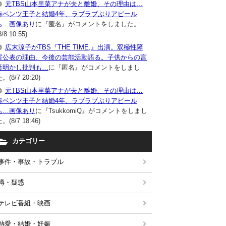
元TBS山本里菜アナが夫と離婚、その理由は…
赤ベンツ王子と結婚4年、ラブラブぶりアピール
も…画像あり
に『匿名』がコメントをしました。
8/8 10:55)
広末涼子がTBS『THE TIME,』出演。双極性障
害公表の理由、今後の芸能活動語る。子供からの言
葉明かし批判も…
に『匿名』がコメントをしまし
。(8/7 20:20)
元TBS山本里菜アナが夫と離婚、その理由は…
赤ベンツ王子と結婚4年、ラブラブぶりアピール
も…画像あり
に『TsukkomiQ』がコメントをしまし
。(8/7 18:46)
カテゴリー
事件・事故・トラブル
噂・疑惑
テレビ番組・映画
熱愛・結婚・妊娠