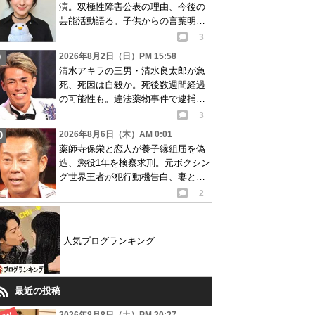
演。双極性障害公表の理由、今後の
芸能活動語る。子供からの言葉明か
し批判も…
3
2026年8月2日（日）PM 15:58
清水アキラの三男・清水良太郎が急
死、死因は自殺か。死後数週間経過
の可能性も。違法薬物事件で逮捕、
再起目指す中で…
3
2026年8月6日（木）AM 0:01
薬師寺保栄と恋人が養子縁組届を偽
造、懲役1年を検察求刑。元ボクシン
グ世界王者が犯行動機告白、妻と離
婚成立も判明
2
人気ブログランキング
最近の投稿