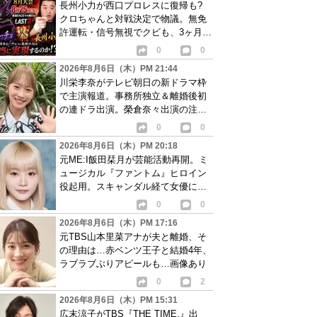
長州小力が西口プロレスに復帰も?
クロちゃんと対戦決定で物議。無免
許運転・信号無視でクビも、3ヶ月で
リングに戻る
0
0
2026年8月6日（木）PM 21:44
川栄李奈がテレビ朝日の新ドラマ枠
で主演報道。事務所独立＆離婚後初
の連ドラ出演。榮倉奈々出演の注目
作に続き起用か
0
0
2026年8月6日（木）PM 20:18
元ME:I飯田栞月が芸能活動再開。ミ
ュージカル『ファントム』ヒロイン
役起用。スキャンダル経て女優に転
身か
0
0
2026年8月6日（木）PM 17:16
元TBS山本里菜アナが夫と離婚、そ
の理由は…赤ベンツ王子と結婚4年、
ラブラブぶりアピールも…画像あり
0
2
2026年8月6日（木）PM 15:31
広末涼子がTBS『THE TIME,』出