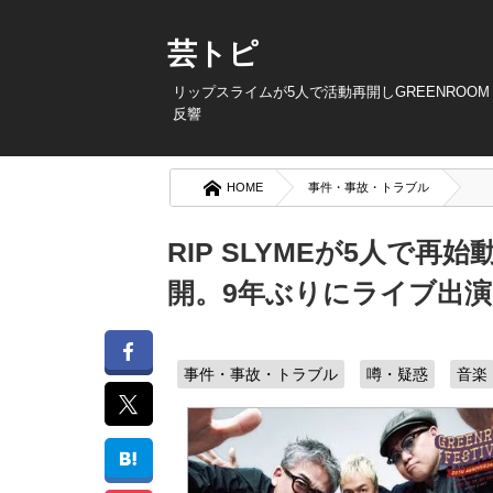
芸トピ
リップスライムが5人で活動再開しGREENROOM
反響
HOME
事件・事故・トラブル
RIP SLYMEが5人で再
開。9年ぶりにライブ出
事件・事故・トラブル
噂・疑惑
音楽