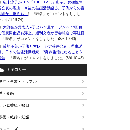
広末涼子がTBS『THE TIME,』出演。双極性障
害公表の理由、今後の芸能活動語る。子供からの言
葉明かし批判も…
に『匿名』がコメントをしまし
。(8/6 19:24)
大野智が元恋人A子とパン屋オープンへ? 4回目
の個展開催説も浮上。週刊文春が密会報道で再注目
に『匿名』がコメントをしました。(8/6 10:49)
菊地亜美が子供とマレーシア移住発表し理由説
明。日本で芸能活動継続、2拠点生活になることを
報告
に『匿名』がコメントをしました。(8/6 10:48)
カテゴリー
事件・事故・トラブル
噂・疑惑
テレビ番組・映画
熱愛・結婚・妊娠
ジャニーズ