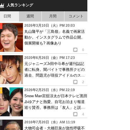
人気ランキング
日間
週間
月間
コメント
2026年3月10日（火）PM 20:03
丸山隆平が「三島嶺」名義で画家活
動か。インスタグラムで作品公開、
個展開催も? 画像あり
0
2020年6月26日（金）PM 17:23
元ジャニーズJr田中斗希が週刊誌記
者に転身。闇バイトで事務所クビの
過去、問題児が現役アイドルのスキ
ャンダルスクープへ?
2
2026年2月25日（水）PM 22:19
Snow Man宮舘涼太が日本テレビ黒田
みゆアナと熱愛、自宅お泊まり報道
巡り賛否。事務所は「友人」と説明
も…
4
2016年7月20日（水）AM 11:19
大物司会者・大橋巨泉が急性呼吸不