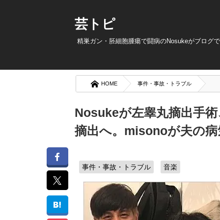
芸トピ
精巣ガン・胚細胞腫瘍で闘病のNosukeがブログ
HOME
事件・事故・トラブル
Nosukeが左睾丸摘出
摘出へ。misonoが夫の
事件・事故・トラブル
音楽