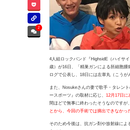
2
4人組ロックバンド『HighsidE（ハイサ
歳）が16日、「精巣ガンによる胚細胞
ログで公表し、18日には左睾丸（こう
また、Nosukeさんの妻で歌手・タレント
ースポーツ』の取材に応じ、
12月17日
間ほどで無事に終わったそうなのですが
とから、今回の手術では摘出できなかっ
そのため今後は、抗ガン剤や放射線によ