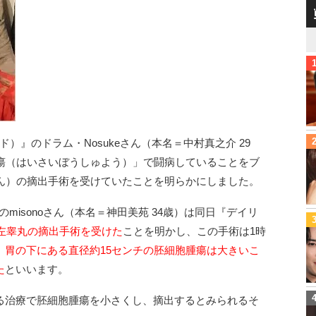
イド）』のドラム・Nosukeさん（本名＝中村真之介 29
腫瘍（はいさいぼうしゅよう）」で闘病していることをブ
がん）の摘出手術を受けていたことを明らかにしました。
のmisonoさん（本名＝神田美苑 34歳）は同日『デイリ
に左睾丸の摘出手術を受けた
ことを明かし、この手術は1時
、
胃の下にある直径約15センチの胚細胞腫瘍は大きいこ
た
といいます。
る治療で胚細胞腫瘍を小さくし、摘出するとみられるそ