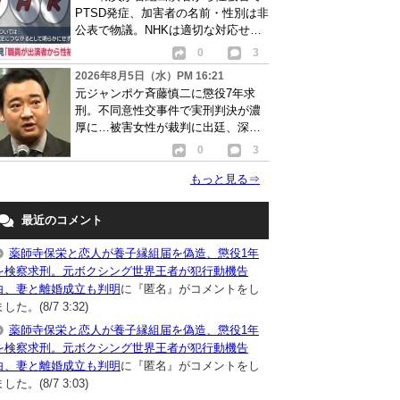
PTSD発症、加害者の名前・性別は非
公表で物議。NHKは適切な対応せず
謝罪
0
3
2026年8月5日（水）PM 16:21
元ジャンポケ斉藤慎二に懲役7年求
刑。不同意性交事件で実刑判決が濃
厚に…被害女性が裁判に出廷、深刻
な被害告白
0
3
もっと見る
⇒
最近のコメント
薬師寺保栄と恋人が養子縁組届を偽造、懲役1年
を検察求刑。元ボクシング世界王者が犯行動機告
白、妻と離婚成立も判明
に『匿名』がコメントをし
した。(8/7 3:32)
薬師寺保栄と恋人が養子縁組届を偽造、懲役1年
を検察求刑。元ボクシング世界王者が犯行動機告
白、妻と離婚成立も判明
に『匿名』がコメントをし
した。(8/7 3:03)