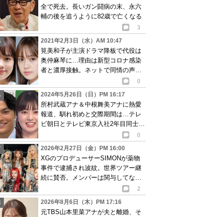
全で死去。長いガン闘病の末、永六
輔の後を追うように82歳で亡くなる
3
2021年2月3日（水）AM 10:47
筧美和子が主演ドラマ降板で代役は
奥仲麻琴に…理由は新型コロナ感染
者と濃厚接触。ネットで同情の声相
次ぐ
0
2024年5月26日（日）PM 16:17
所村武蔵アナ＆中根舞美アナに熱愛
報道、馴れ初めと交際期間は…テレ
ビ朝日とテレビ東京入社2年目同士で
真剣な付き合い
0
2026年2月27日（金）PM 16:00
XGのプロデューサーSIMONが薬物
事件で逮捕され波紋。世界ツアー継
続に賛否。メンバーは関与してない
と説明も…
2
2026年8月6日（木）PM 17:16
元TBS山本里菜アナが夫と離婚、そ