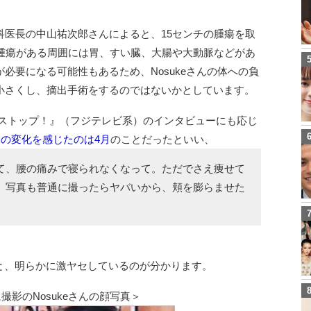
科医長の中山祐次郎さんによると、15センチの腫瘍を取
、腫瘍がある周囲には胃、すい臓、大腸や大動脈などがあ
必要になる可能性もあるため、Nosukeさんの体への負
小さくし、摘出手術をするのではないかとしています。
ノンストップ！』（フジテレビ系）のインタビューにも応じ
の体調の変化を感じたのは4月
のことだったといい、
て、腰の痛みで寝られなくなって。ただでさえ痩せて
、写真も普通に撮ったらヤバいから、頬を膨らませた
べると、明らかに激ヤセしているのが分かります。
撮影のNosukeさんの顔写真＞