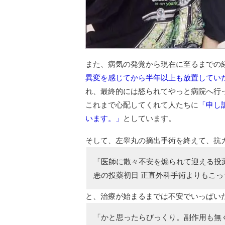
また、病気の発覚から現在に至るまでの経
異変を感じてから半年以上も放置してい
れ、最終的には怒られてやっと病院へ行
これまで心配してくれて人たちに
「申し
います。」
としています。
そして、左睾丸の摘出手術を終えて、抗
「医師に散々不安を煽られて迎える投
悪の投薬初日 正直外科手術よりもこ
と、治療が始まるまでは不安でいっぱい
「かと思ったらびっくり。副作用も無