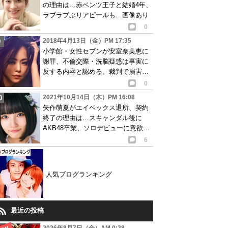
の理由は…赤ベンツ王子と結婚4年、
ラブラブぶりアピールも…画像あり
0
2018年4月13日（金）PM 17:35
小学館・女性セブンが安室奈美恵に
謝罪、不倫交際・洗脳疑惑は事実に
反する内容と認める。裁判で損害賠
償求める騒動に発展し…
0
2021年10月14日（木）PM 16:08
矢作萌夏がエイベックス退所、契約
終了の理由は…スキャンダル後に
AKB48卒業、ソロデビューに意欲も
事務所辞める
6
人気ブログランキング
最近の投稿