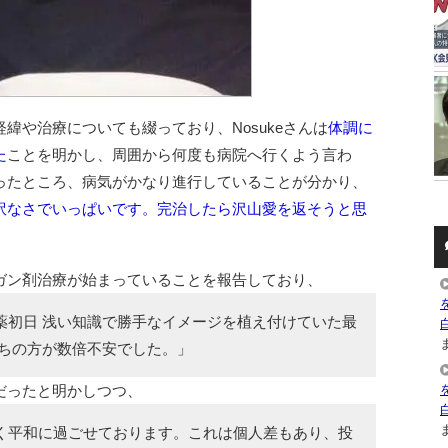
緯や治療についても綴っており、Nosukeさんは
体調に
た
ことを明かし、周囲から何度も病院へ行くよう言わ
ったところ、病気がかなり進行していることが分かり、
訳なさでいっぱいです。完治したら沢山愛を返そうと思
ガン剤治療が始まっていることを報告しており、
薬初日 浅い知識で勝手なイメージを植え付けていた最
ま
っちの方が数倍不安でした。」
だったと明かしつつ、
ま
く平和に過ごせております。これは個人差もあり、投