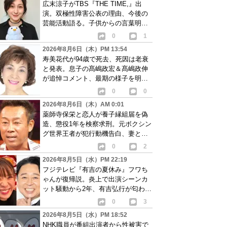
広末涼子がTBS『THE TIME,』出
演。双極性障害公表の理由、今後の
芸能活動語る。子供からの言葉明か
し批判も…
0
1
2026年8月6日（木）PM 13:54
寿美花代が94歳で死去、死因は老衰
と発表。息子の髙嶋政宏＆髙嶋政伸
が追悼コメント、最期の様子を明か
す
0
0
2026年8月6日（木）AM 0:01
薬師寺保栄と恋人が養子縁組届を偽
造、懲役1年を検察求刑。元ボクシン
グ世界王者が犯行動機告白、妻と離
婚成立も判明
0
2
2026年8月5日（水）PM 22:19
フジテレビ『有吉の夏休み』フワち
ゃんが復帰説。炎上で出演シーンカ
ット騒動から2年、有吉弘行が匂わせ
か
0
3
2026年8月5日（水）PM 18:52
NHK職員が番組出演者から性被害で