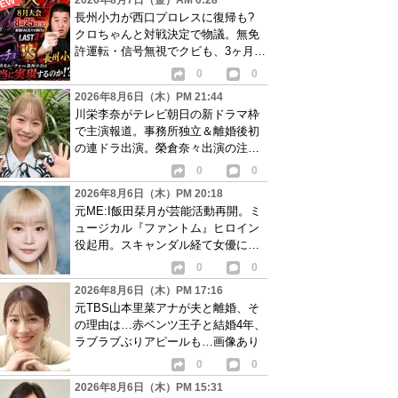
2026年8月7日（金）AM 0:28
長州小力が西口プロレスに復帰も?
クロちゃんと対戦決定で物議。無免
許運転・信号無視でクビも、3ヶ月で
リングに戻る
0
0
2026年8月6日（木）PM 21:44
川栄李奈がテレビ朝日の新ドラマ枠
で主演報道。事務所独立＆離婚後初
の連ドラ出演。榮倉奈々出演の注目
作に続き起用か
0
0
2026年8月6日（木）PM 20:18
元ME:I飯田栞月が芸能活動再開。ミ
ュージカル『ファントム』ヒロイン
役起用。スキャンダル経て女優に転
身か
0
0
2026年8月6日（木）PM 17:16
元TBS山本里菜アナが夫と離婚、そ
の理由は…赤ベンツ王子と結婚4年、
ラブラブぶりアピールも…画像あり
0
0
2026年8月6日（木）PM 15:31