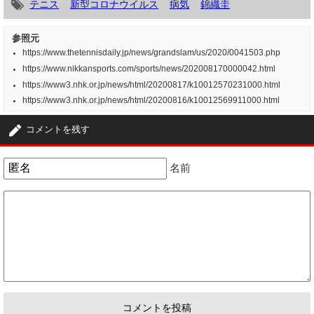
テニス
新型コロナウイルス
病気
錦織圭
参照元
https://www.thetennisdaily.jp/news/grandslam/us/2020/0041503.php
https://www.nikkansports.com/sports/news/202008170000042.html
https://www3.nhk.or.jp/news/html/20200817/k10012570231000.html
https://www3.nhk.or.jp/news/html/20200816/k10012569911000.html
コメントを残す
名前