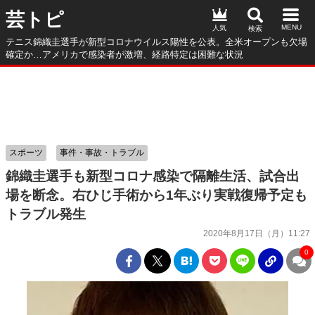
芸トピ
人気
テニス錦織圭選手が新型コロナウイルス陽性を公表。全米オープンも欠場
確定か…アメリカで感染者が激増、経路特定は困難な状況
スポーツ
事件・事故・トラブル
錦織圭選手も新型コロナ感染で隔離生活、試合出
場を断念。右ひじ手術から1年ぶり実戦復帰予定も
トラブル発生
2020年8月17日（月）11:27
0