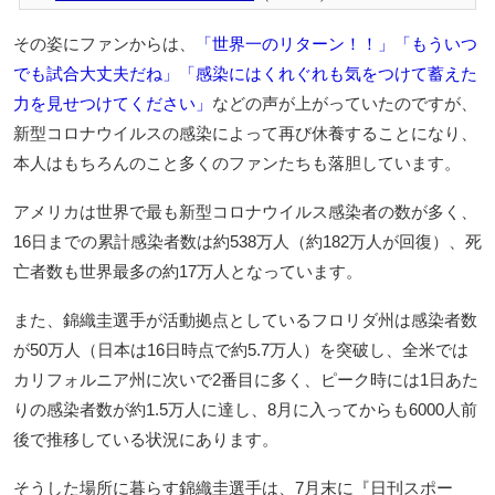
その姿にファンからは、
「世界一のリターン！！」「もういつ
でも試合大丈夫だね」「感染にはくれぐれも気をつけて蓄えた
力を見せつけてください」
などの声が上がっていたのですが、
新型コロナウイルスの感染によって再び休養することになり、
本人はもちろんのこと多くのファンたちも落胆しています。
アメリカは世界で最も新型コロナウイルス感染者の数が多く、
16日までの累計感染者数は約538万人（約182万人が回復）、死
亡者数も世界最多の約17万人となっています。
また、錦織圭選手が活動拠点としているフロリダ州は感染者数
が50万人（日本は16日時点で約5.7万人）を突破し、全米では
カリフォルニア州に次いで2番目に多く、ピーク時には1日あた
りの感染者数が約1.5万人に達し、8月に入ってからも6000人前
後で推移している状況にあります。
そうした場所に暮らす錦織圭選手は、7月末に『日刊スポー