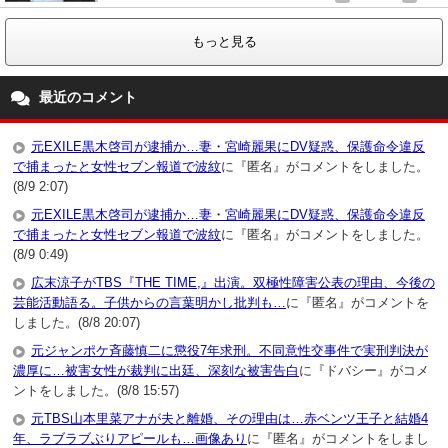
もっと見る
最近のコメント
元EXILE黒木啓司が逮捕か…妻・宮崎麗果にDV疑惑、保護命令違反
で捕まったと女性セブン報道で波紋
に『匿名』がコメントをしました。
(8/9 2:07)
元EXILE黒木啓司が逮捕か…妻・宮崎麗果にDV疑惑、保護命令違反
で捕まったと女性セブン報道で波紋
に『匿名』がコメントをしました。
(8/9 0:49)
広末涼子がTBS『THE TIME,』出演。双極性障害公表の理由、今後の
芸能活動語る。子供からの言葉明かし批判も…
に『匿名』がコメントを
しました。(8/8 20:07)
元ジャンポケ斉藤慎二に懲役7年求刑。不同意性交事件で実刑判決が
濃厚に…被害女性が裁判に出廷、深刻な被害告白
に『ドバシー』がコメ
ントをしました。(8/8 15:57)
元TBS山本里菜アナが夫と離婚、その理由は…赤ベンツ王子と結婚4
年、ラブラブぶりアピールも…画像あり
に『匿名』がコメントをしまし