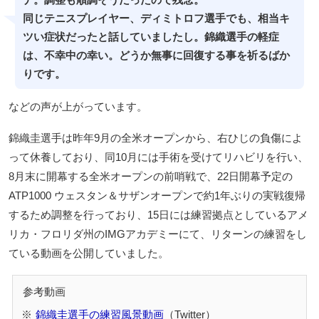
ナ。調整も順調そうだったので残念。
同じテニスプレイヤー、ディミトロフ選手でも、相当キ
ツい症状だったと話していましたし。錦織選手の軽症
は、不幸中の幸い。どうか無事に回復する事を祈るばか
りです。
などの声が上がっています。
錦織圭選手は昨年9月の全米オープンから、右ひじの負傷によ
って休養しており、同10月には手術を受けてリハビリを行い、
8月末に開幕する全米オープンの前哨戦で、22日開幕予定の
ATP1000 ウェスタン＆サザンオープンで約1年ぶりの実戦復帰
するため調整を行っており、15日には練習拠点としているアメ
リカ・フロリダ州のIMGアカデミーにて、リターンの練習をし
ている動画を公開していました。
錦織圭選手の練習風景動画
（Twitter）