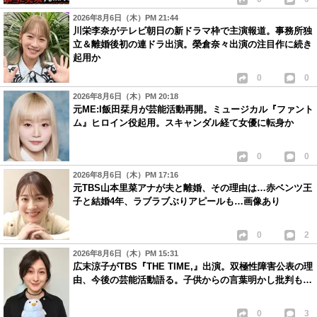
2026年8月6日（木）PM 21:44
川栄李奈がテレビ朝日の新ドラマ枠で主演報道。事務所独
立＆離婚後初の連ドラ出演。榮倉奈々出演の注目作に続き
起用か
0
0
2026年8月6日（木）PM 20:18
元ME:I飯田栞月が芸能活動再開。ミュージカル『ファント
ム』ヒロイン役起用。スキャンダル経て女優に転身か
0
0
2026年8月6日（木）PM 17:16
元TBS山本里菜アナが夫と離婚、その理由は…赤ベンツ王
子と結婚4年、ラブラブぶりアピールも…画像あり
0
2
2026年8月6日（木）PM 15:31
広末涼子がTBS『THE TIME,』出演。双極性障害公表の理
由、今後の芸能活動語る。子供からの言葉明かし批判も…
0
3