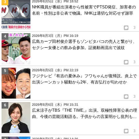
2026年8月5日（水）PM 18:52
NHK職員が番組出演者から性被害でPTSD発症、加害者の
名前・性別は非公表で物議。NHKは適切な対応せず謝罪
3
2026年8月3日（月）PM 16:19
広島カープ田村俊介選手もゾンビタバコの売人と繋がり、
セクシー女優との飲み会参加。証拠動画流出で波紋
3
2026年8月5日（水）PM 22:19
フジテレビ『有吉の夏休み』フワちゃんが復帰説。炎上で
出演シーンカット騒動から2年、有吉弘行が匂わせか
3
2026年8月6日（木）PM 15:31
広末涼子がTBS『THE TIME,』出演。双極性障害公表の理
由、今後の芸能活動語る。子供からの言葉明かし批判も…
3