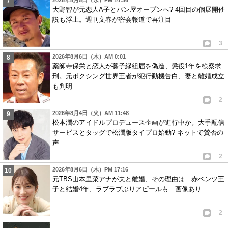
2026年8月5日（水）PM 14:36
大野智が元恋人A子とパン屋オープンへ? 4回目の個展開催
説も浮上。週刊文春が密会報道で再注目
3
2026年8月6日（木）AM 0:01
薬師寺保栄と恋人が養子縁組届を偽造、懲役1年を検察求
刑。元ボクシング世界王者が犯行動機告白、妻と離婚成立
も判明
2
2026年8月4日（火）AM 11:48
松本潤のアイドルプロデュース企画が進行中か。大手配信
サービスとタッグで松潤版タイプロ始動? ネットで賛否の
声
2
2026年8月6日（木）PM 17:16
元TBS山本里菜アナが夫と離婚、その理由は…赤ベンツ王
子と結婚4年、ラブラブぶりアピールも…画像あり
2