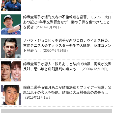
錦織圭選手が週刊文春の不倫報道を謝罪。モデル・大口
あづ記と2年半交際否定せず…妻や子供を傷つけたこと
を反省
（2025年6月19日）
ノバク・ジョコビッチ選手が新型コロナウイルス感染。
主催テニス大会でクラスター発生で大騒動、謝罪コメン
ト発表も…
（2020年6月24日）
錦織圭選手が恋人・観月あこと結婚で物議。両親が交際
反対、悪い娘と痛烈批判の過去も…
（2020年12月19日）
錦織圭選手＆観月あこが結婚決意とフライデー報道。父
親は息子の恋人を拒絶、結婚に大反対発言の過去も…
（2019年11月1日）