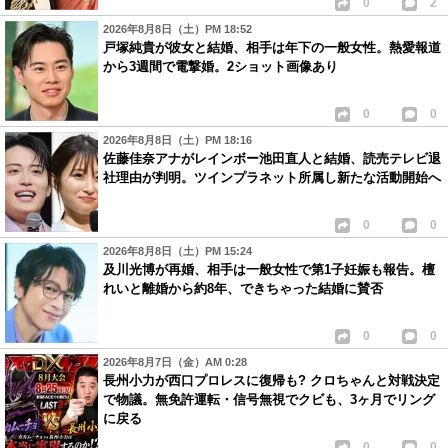
0
2
2026年8月8日（土）PM 18:52
戸塚純貴が彼女と結婚、相手は年下の一般女性。熱愛報道
から3週間で電撃婚。2ショット画像あり
0
0
2026年8月8日（土）PM 18:16
佐藤佳奈アナがレインボー池田直人と結婚、読売テレビ退
社理由が判明。ツインプラネット所属し新たな活動開始へ
0
0
2026年8月8日（土）PM 15:24
及川光博が再婚、相手は一般女性で第1子妊娠も報告。檀
れいと離婚から約8年、できちゃった結婚に賛否
0
0
2026年8月7日（金）AM 0:28
長州小力が西口プロレスに復帰も? クロちゃんと対戦決定
で物議。無免許運転・信号無視でクビも、3ヶ月でリング
に戻る
0
0