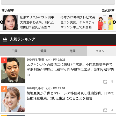
前の記事
次の記事
広瀬アリスがバスケ田中
今年の24時間テレビで募
大貴選手と破局、別れた
金ラン実施。チャリティ
理由は? 彼氏が新型コロ
マラソン中止で新企画、
ナ感染で心配の声も…結
高額ギャラ発生報道の過
婚目前で交際解消
去で賛否両論。
人気ランキング
日間
週間
月間
コメント
2026年8月5日（水）PM 16:21
元ジャンポケ斉藤慎二に懲役7年求刑。不同意性交事件で
実刑判決が濃厚に…被害女性が裁判に出廷、深刻な被害告
白
5
2026年8月4日（火）PM 22:51
菊地亜美が子供とマレーシア移住発表し理由説明。日本で
芸能活動継続、2拠点生活になることを報告
4