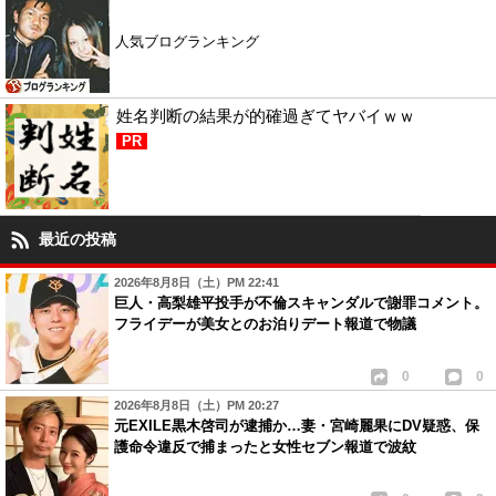
人気ブログランキング
姓名判断の結果が的確過ぎてヤバイｗｗ
PR
最近の投稿
2026年8月8日（土）PM 22:41
巨人・高梨雄平投手が不倫スキャンダルで謝罪コメント。
フライデーが美女とのお泊りデート報道で物議
0
0
2026年8月8日（土）PM 20:27
元EXILE黒木啓司が逮捕か…妻・宮崎麗果にDV疑惑、保
護命令違反で捕まったと女性セブン報道で波紋