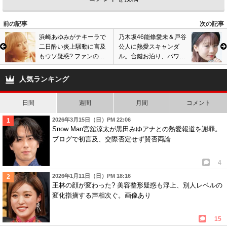
前の記事
次の記事
浜崎あゆみがテキーラで
乃木坂46能條愛未＆戸谷
二日酔い炎上騒動に言及
公人に熱愛スキャンダ
もウソ疑惑? ファンの言
ル。合鍵お泊り、パワー
い争いに苦言も効果無
スポットドライブデート
し、新たな画像投稿で物
を週刊文春報道。画像あ
人気ランキング
議醸す
り
日間
週間
月間
コメント
2026年3月15日（日）PM 22:06
Snow Man宮舘涼太が黒田みゆアナとの熱愛報道を謝罪。
ブログで初言及、交際否定せず賛否両論
4
2026年1月11日（日）PM 18:16
王林の顔が変わった? 美容整形疑惑も浮上、別人レベルの
変化指摘する声相次ぐ。画像あり
15