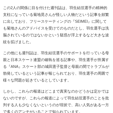
この2人の関係に目を付けた週刊誌は、羽生結弦選手の精神的
支柱になっている菊地晃さんが怪しい人物だという記事を頻繁
に出しており、フリースケーティングの『SEIMEI』に関して
も菊地さんのアドバイスを受けてのものだとし、羽生選手は洗
脳されているのではないかという疑惑が浮上するなど大きな波
紋を拡げました。
この他にも週刊誌は、羽生結弦選手のサポートを行っている母
親と日本スケート連盟の確執を巡る記事や、羽生選手が所属す
る『ANA』スケート部の城田憲子監督と母親の間でトラブルが
勃発しているという記事が報じられており、羽生選手の周囲で
様々な問題が起きているとしています。
しかし、これらの報道はどこまで真実なのかどうかは定かでは
ないのですが、これらの報道によって羽生結弦選手のことを批
判する人も少なくないというのが現状で、高い人気がある一方
で多くのアンチがいることで知られています。