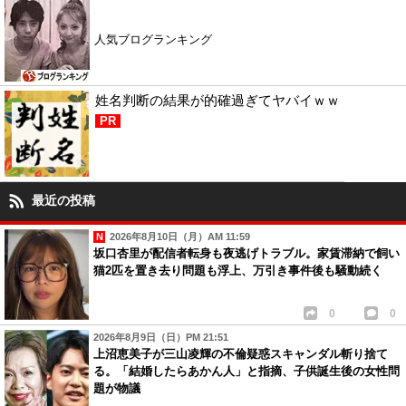
人気ブログランキング
姓名判断の結果が的確過ぎてヤバイｗｗ
PR
最近の投稿
2026年8月10日（月）AM 11:59
坂口杏里が配信者転身も夜逃げトラブル。家賃滞納で飼い
猫2匹を置き去り問題も浮上、万引き事件後も騒動続く
0
0
2026年8月9日（日）PM 21:51
上沼恵美子が三山凌輝の不倫疑惑スキャンダル斬り捨て
る。「結婚したらあかん人」と指摘、子供誕生後の女性問
題が物議