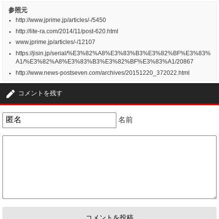
参照元
http://www.jprime.jp/articles/-/5450
http://lite-ra.com/2014/11/post-620.html
www.jprime.jp/articles/-/12107
https://jisin.jp/serial/%E3%82%A8%E3%83%B3%E3%82%BF%E3%83%
A1/%E3%82%A8%E3%83%B3%E3%82%BF%E3%83%A1/20867
http://www.news-postseven.com/archives/20151220_372022.html
コメントを残す
名前