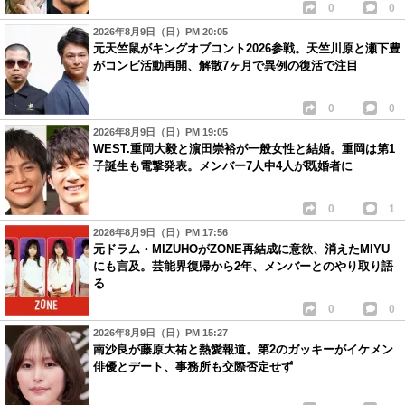
0
0
2026年8月9日（日）PM 20:05
元天竺鼠がキングオブコント2026参戦。天竺川原と瀬下豊
がコンビ活動再開、解散7ヶ月で異例の復活で注目
0
0
2026年8月9日（日）PM 19:05
WEST.重岡大毅と濵田崇裕が一般女性と結婚。重岡は第1
子誕生も電撃発表。メンバー7人中4人が既婚者に
0
1
2026年8月9日（日）PM 17:56
元ドラム・MIZUHOがZONE再結成に意欲、消えたMIYU
にも言及。芸能界復帰から2年、メンバーとのやり取り語
る
0
0
2026年8月9日（日）PM 15:27
南沙良が藤原大祐と熱愛報道。第2のガッキーがイケメン
俳優とデート、事務所も交際否定せず