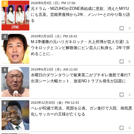
2026年8月9日（日）PM 17:56
元ドラム・MIZUHOがZONE再結成に意欲、消えたMIYU
にも言及。芸能界復帰から2年、メンバーとのやり取り語
る
0
2016年2月16日（火）PM 18:41
M-1準優勝の元ハリガネロック・大上邦博が芸人引退! ユ
ウキロックとコンビ解散後にピン芸人に転身も、2年で辞
めることに…
0
2019年6月13日（木）AM 11:50
水曜日のダウンタウンで板東英二がブチギレ激怒で暴行?
出演シーン大幅カット、放送NGトラブル発生が話題に
2
2022年12月30日（金）PM 12:43
ペレが82歳で死去、死因を公表。ガン進行で入院、病気悪
化しサッカーの王様が亡くなる
0