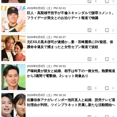
0
1
2026年8月8日（土）PM 22:41
巨人・高梨雄平投手が不倫スキャンダルで謝罪コメント。
フライデーが美女とのお泊りデート報道で物議
0
2
2026年8月8日（土）PM 20:27
元EXILE黒木啓司が逮捕か…妻・宮崎麗果にDV疑惑、保
護命令違反で捕まったと女性セブン報道で波紋
0
2
2026年8月8日（土）PM 18:52
戸塚純貴が彼女と結婚、相手は年下の一般女性。熱愛報道
から3週間で電撃婚。2ショット画像あり
0
0
2026年8月8日（土）PM 18:16
佐藤佳奈アナがレインボー池田直人と結婚、読売テレビ退
社理由が判明。ツインプラネット所属し新たな活動開始へ