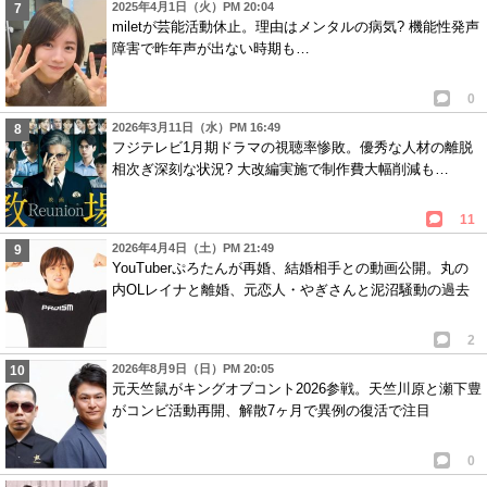
2025年4月1日（火）PM 20:04
miletが芸能活動休止。理由はメンタルの病気? 機能性発声
障害で昨年声が出ない時期も…
0
2026年3月11日（水）PM 16:49
フジテレビ1月期ドラマの視聴率惨敗。優秀な人材の離脱
相次ぎ深刻な状況? 大改編実施で制作費大幅削減も…
11
2026年4月4日（土）PM 21:49
YouTuberぷろたんが再婚、結婚相手との動画公開。丸の
内OLレイナと離婚、元恋人・やぎさんと泥沼騒動の過去
2
2026年8月9日（日）PM 20:05
元天竺鼠がキングオブコント2026参戦。天竺川原と瀬下豊
がコンビ活動再開、解散7ヶ月で異例の復活で注目
0