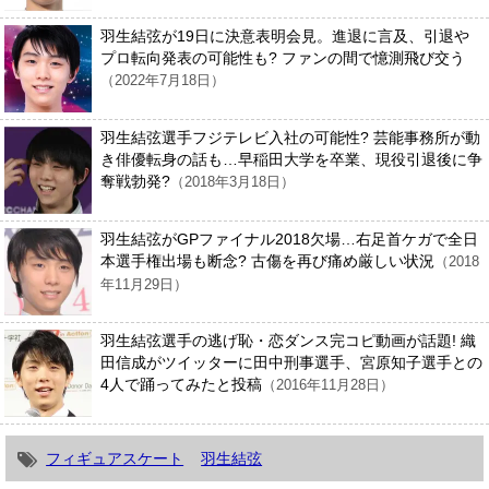
羽生結弦が19日に決意表明会見。進退に言及、引退や
プロ転向発表の可能性も? ファンの間で憶測飛び交う
（2022年7月18日）
羽生結弦選手フジテレビ入社の可能性? 芸能事務所が動
き俳優転身の話も…早稲田大学を卒業、現役引退後に争
奪戦勃発?
（2018年3月18日）
羽生結弦がGPファイナル2018欠場…右足首ケガで全日
本選手権出場も断念? 古傷を再び痛め厳しい状況
（2018
年11月29日）
羽生結弦選手の逃げ恥・恋ダンス完コピ動画が話題! 織
田信成がツイッターに田中刑事選手、宮原知子選手との
4人で踊ってみたと投稿
（2016年11月28日）
フィギュアスケート
羽生結弦