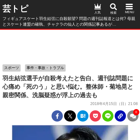
芸トピ
人気
フィギュアスケート羽生結弦に自殺願望? 問題の週刊誌報道とは何? 母親
とスケート連盟の確執、チャクラの仙人との関係記事あるが…
スポーツ
事件・事故・トラブル
羽生結弦選手が自殺考えたと告白、週刊誌問題に
心痛め「死のう」と思い悩む。整体師・菊地晃と
親密関係、洗脳疑惑が浮上の過去も
2018年4月15日（日）21:08
0