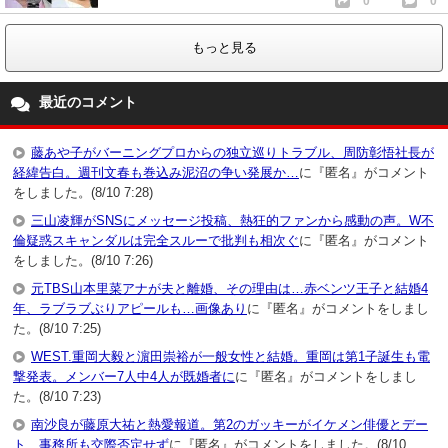
0
0
もっと見る
最近のコメント
藤あや子がバーニングプロからの独立巡りトラブル、周防彰悟社長が
経緯告白。週刊文春も巻込み泥沼の争い発展か…
に『匿名』がコメント
をしました。(8/10 7:28)
三山凌輝がSNSにメッセージ投稿、熱狂的ファンから感動の声。W不
倫疑惑スキャンダルは完全スルーで批判も相次ぐ
に『匿名』がコメント
をしました。(8/10 7:26)
元TBS山本里菜アナが夫と離婚、その理由は…赤ベンツ王子と結婚4
年、ラブラブぶりアピールも…画像あり
に『匿名』がコメントをしまし
た。(8/10 7:25)
WEST.重岡大毅と濵田崇裕が一般女性と結婚。重岡は第1子誕生も電
撃発表。メンバー7人中4人が既婚者に
に『匿名』がコメントをしまし
た。(8/10 7:23)
南沙良が藤原大祐と熱愛報道。第2のガッキーがイケメン俳優とデー
ト、事務所も交際否定せず
に『匿名』がコメントをしました。(8/10