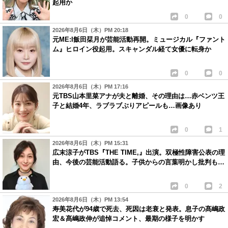
起用か
0
0
2026年8月6日（木）PM 20:18
元ME:I飯田栞月が芸能活動再開。ミュージカル『ファント
ム』ヒロイン役起用。スキャンダル経て女優に転身か
0
0
2026年8月6日（木）PM 17:16
元TBS山本里菜アナが夫と離婚、その理由は…赤ベンツ王
子と結婚4年、ラブラブぶりアピールも…画像あり
0
1
2026年8月6日（木）PM 15:31
広末涼子がTBS『THE TIME,』出演。双極性障害公表の理
由、今後の芸能活動語る。子供からの言葉明かし批判も…
0
2
2026年8月6日（木）PM 13:54
寿美花代が94歳で死去、死因は老衰と発表。息子の髙嶋政
宏＆髙嶋政伸が追悼コメント、最期の様子を明かす