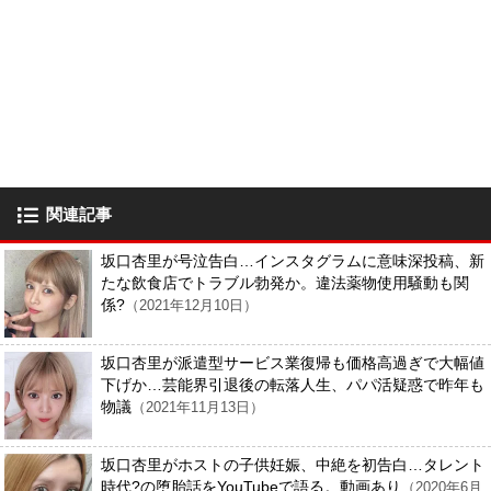
関連記事
坂口杏里が号泣告白…インスタグラムに意味深投稿、新
たな飲食店でトラブル勃発か。違法薬物使用騒動も関
係?
（2021年12月10日）
坂口杏里が派遣型サービス業復帰も価格高過ぎで大幅値
下げか…芸能界引退後の転落人生、パパ活疑惑で昨年も
物議
（2021年11月13日）
坂口杏里がホストの子供妊娠、中絶を初告白…タレント
時代?の堕胎話をYouTubeで語る。動画あり
（2020年6月