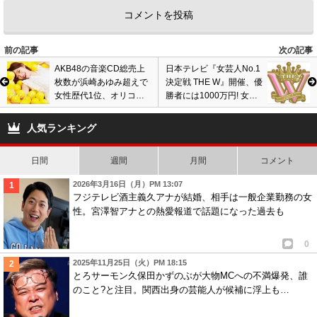
前の記事
次の記事
AKB48の音楽CD総売上
日本テレビ『女芸人No.1
枚数が浜崎あゆみ超えで
決定戦 THE W』開催、優
女性歴代1位、オリコン
勝者には1000万円! 女性
発表にネットでは批判殺
限定の賞レースに批判の
到…特典商法のドーピン
声が噴出
人気ランキング
グが物議
日間
週間
月間
コメント
2026年3月16日（月）PM 13:07
フジテレビ酒主義久アナが結婚、相手は一般企業勤務の女
性。宮澤智アナとの熱愛報道で話題になった過去も
0
2025年11月25日（火）PM 18:15
とろサーモン久保田かずのぶが大物MCへの不満爆発、誰
のこと?と注目。関西出身の芸能人が候補に浮上も…