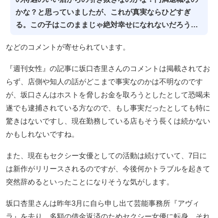
かな？と思っていましたが、これが真実ならひどすぎ
る。この子はこのままじゃ絶対幸せになれないだろう…
などのコメントが寄せられています。
『週刊女性』の記事に坂口杏里さんのコメントは掲載されてお
らず、店側や知人の話がどこまで事実なのかは不明なのです
が、坂口さんはホストを脅しお金を取ろうとしたとして恐喝未
遂でも逮捕されている方なので、もし事実だったとしても特に
驚きはないですし、現在勤務している店もそう長くは続かない
かもしれないですね。
また、現在もセクシー女優としての活動は続けていて、7日に
は新作がリリースされるのですが、今後何かトラブルを起きて
突然辞めるといったことになりそうな気がします。
坂口杏里さんは昨年3月に自ら申し出て芸能事務所『アヴィ
ラ』を去り、多額の借金返済のためセクシー女優に転身、それ