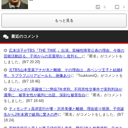
0
4
もっと見る
最近のコメント
広末涼子がTBS『THE TIME,』出演。双極性障害公表の理由、今後の
芸能活動語る。子供からの言葉明かし批判も…
に『匿名』がコメントを
しました。(8/7 20:20)
元TBS山本里菜アナが夫と離婚、その理由は…赤ベンツ王子と結婚4
年、ラブラブぶりアピールも…画像あり
に『TsukkomiQ』がコメントを
しました。(8/7 18:46)
元ジャンポケ斉藤慎二に懲役7年求刑。不同意性交事件で実刑判決が
濃厚に…被害女性が裁判に出廷、深刻な被害告白
に『匿名』がコメント
をしました。(8/7 18:44)
ティモンディ高岸宏行が妻・沢井美優と離婚、理由巡り憶測。子供誕
生から2年未満で破局に驚きの声
に『匿名』がコメントをしました。(8/7
18:24)