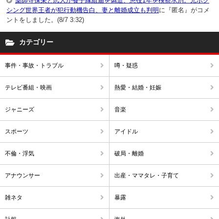
薬師寺保栄と恋人が養子縁組届を偽造、懲役1年を検察求刑。元ボク
シング世界王者が犯行動機告白、妻と離婚成立も判明
に『匿名』がコメ
ントをしました。(8/7 3:32)
カテゴリー
事件・事故・トラブル
噂・疑惑
テレビ番組・映画
熱愛・結婚・妊娠
ジャニーズ
音楽
スポーツ
アイドル
不倫・浮気
破局・離婚
アナウンサー
出産・ママタレ・子育て
雑ネタ
暴露