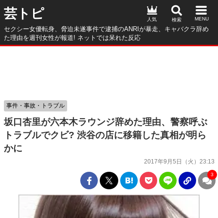
芸トピ
人気
セクシー女優転身、脅迫未遂事件で逮捕のANRIが暴走、キャバクラ辞め
た理由を週刊女性が報道! ネットでは呆れた反応
事件・事故・トラブル
坂口杏里が六本木ラウンジ辞めた理由、警察呼ぶ
トラブルでクビ? 渋谷の店に移籍した真相が明ら
かに
2017年9月5日（火）23:13
3