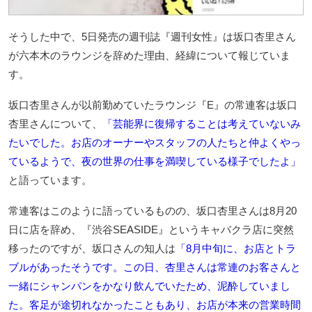
そうした中で、5日発売の週刊誌『週刊女性』は坂口杏里さん
が六本木のラウンジを辞めた理由、経緯について報じていま
す。
坂口杏里さんが以前勤めていたラウンジ『E』の常連客は坂口
杏里さんについて、
「芸能界に復帰することは考えていないみ
たいでした。お店のオーナーやスタッフの人たちと仲よくやっ
ているようで、夜の世界の仕事を満喫している様子でしたよ」
と語っています。
常連客はこのように語っているものの、坂口杏里さんは8月20
日に店を辞め、『渋谷SEASIDE』というキャバクラ店に突然
移ったのですが、坂口さんの知人は
「8月中旬に、お店とトラ
ブルがあったそうです。この日、杏里さんは常連のお客さんと
一緒にシャンパンをかなり飲んでいたため、泥酔していまし
た。客足が途切れなかったこともあり、お店が本来の営業時間