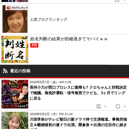
人気ブログランキング
姓名判断の結果が的確過ぎてヤバイｗｗ
PR
最近の投稿
2026年8月7日（金）AM 0:28
長州小力が西口プロレスに復帰も? クロちゃんと対戦決定
で物議。無免許運転・信号無視でクビも、3ヶ月でリング
に戻る
0
0
2026年8月6日（木）PM 21:44
川栄李奈がテレビ朝日の新ドラマ枠で主演報道。事務所独
立＆離婚後初の連ドラ出演。榮倉奈々出演の注目作に続き