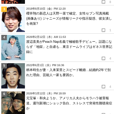
8
2018年8月10日（金）PM 12:20
櫻井翔の新恋人は天野一菜で確定、女性セブン写真掲載
(画像あり) ジャニーズが情報リークや指示疑惑、彼女潰し
を画策?
1
2026年2月12日（木）AM 11:53
渡辺直美がPeach Nap名義で極秘歌手デビュー。話題にな
らず「地獄」と自虐も…東京ドームライブはギネス世界記
録に
4
2022年6月1日（水）PM 16:36
柄本時生が妻・入来茉里とスピード離婚…結婚約2年で別
れた理由、芸能人一家も要因か。
4
2026年3月12日（木）PM 18:59
元宝塚・和央ようか、アメリカ人夫からモラハラ被害報
道。週刊新潮にショック告白、ストレスで突発性難聴発症
か