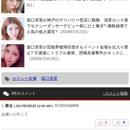
9日）
坂口杏里が神戸のデリバリー型店に勤務、浅草ロック座
でセクシーダンサーデビュー前にひと稼ぎ? 価格崩壊で
人気の低さ露呈?
（2018年5月22日）
坂口杏里が芸能界復帰目指すもイベント会場を出入り禁
止? 引退後にトラブル連発、恐喝未遂事件がネックに…
（2018年10月24日）
セクシー女優
坂口杏里
3件のコメント
↓コメント投稿
1
匿名
ID:NDI1NjljMW
( 2017年9月6日 12:06 AM )
お祓いに行こう
1
0