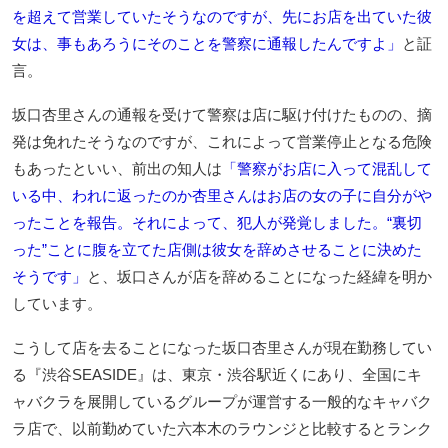
を超えて営業していたそうなのですが、先にお店を出ていた彼
女は、事もあろうにそのことを警察に通報したんですよ」
と証
言。
坂口杏里さんの通報を受けて警察は店に駆け付けたものの、摘
発は免れたそうなのですが、これによって営業停止となる危険
もあったといい、前出の知人は
「警察がお店に入って混乱して
いる中、われに返ったのか杏里さんはお店の女の子に自分がや
ったことを報告。それによって、犯人が発覚しました。“裏切
った”ことに腹を立てた店側は彼女を辞めさせることに決めた
そうです」
と、坂口さんが店を辞めることになった経緯を明か
しています。
こうして店を去ることになった坂口杏里さんが現在勤務してい
る『渋谷SEASIDE』は、東京・渋谷駅近くにあり、全国にキ
ャバクラを展開しているグループが運営する一般的なキャバク
ラ店で、以前勤めていた六本木のラウンジと比較するとランク