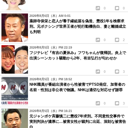
0
0
2026年8月6日（木）AM 0:01
薬師寺保栄と恋人が養子縁組届を偽造、懲役1年を検察求
刑。元ボクシング世界王者が犯行動機告白、妻と離婚成立
も判明
0
2
2026年8月5日（水）PM 22:19
フジテレビ『有吉の夏休み』フワちゃんが復帰説。炎上で
出演シーンカット騒動から2年、有吉弘行が匂わせか
0
3
2026年8月5日（水）PM 18:52
NHK職員が番組出演者から性被害でPTSD発症、加害者の
名前・性別は非公表で物議。NHKは適切な対応せず謝罪
0
3
2026年8月5日（水）PM 16:21
元ジャンポケ斉藤慎二に懲役7年求刑。不同意性交事件で
実刑判決が濃厚に…被害女性が裁判に出廷、深刻な被害告
白