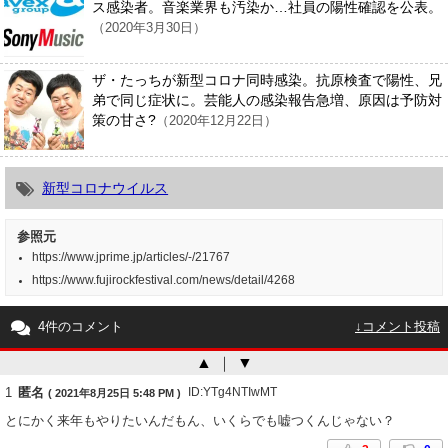
ス感染者。音楽業界も汚染か…社員の陽性確認を公表。
（2020年3月30日）
ザ・たっちが新型コロナ同時感染。抗原検査で陽性、兄
弟で同じ症状に。芸能人の感染報告急増、原因は予防対
策の甘さ?
（2020年12月22日）
新型コロナウイルス
参照元
https://www.jprime.jp/articles/-/21767
https://www.fujirockfestival.com/news/detail/4268
4件のコメント
↓コメント投稿
▲
｜
▼
1
匿名
ID:YTg4NTIwMT
( 2021年8月25日 5:48 PM )
とにかく来年もやりたいんだもん、いくらでも嘘つくんじゃない？