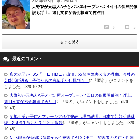
2026年8月5日（水）PM 14:36
大野智が元恋人A子とパン屋オープンへ? 4回目の個展開催
説も浮上。週刊文春が密会報道で再注目
0
3
もっと見る
最近のコメント
広末涼子がTBS『THE TIME,』出演。双極性障害公表の理由、今後の
芸能活動語る。子供からの言葉明かし批判も…
に『匿名』がコメントを
しました。(8/6 19:24)
大野智が元恋人A子とパン屋オープンへ? 4回目の個展開催説も浮上。
週刊文春が密会報道で再注目
に『匿名』がコメントをしました。(8/6
10:49)
菊地亜美が子供とマレーシア移住発表し理由説明。日本で芸能活動継
続、2拠点生活になることを報告
に『匿名』がコメントをしました。(8/6
10:48)
NHK職員が番組出演者から性被害でPTSD発症、加害者の名前・性別