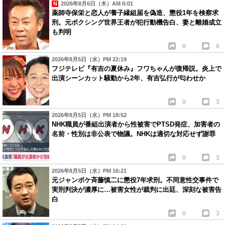
2026年8月6日（木）AM 0:01
薬師寺保栄と恋人が養子縁組届を偽造、懲役1年を検察求
刑。元ボクシング世界王者が犯行動機告白、妻と離婚成立
も判明
0
0
2026年8月5日（水）PM 22:19
フジテレビ『有吉の夏休み』フワちゃんが復帰説。炎上で
出演シーンカット騒動から2年、有吉弘行が匂わせか
0
3
2026年8月5日（水）PM 18:52
NHK職員が番組出演者から性被害でPTSD発症、加害者の
名前・性別は非公表で物議。NHKは適切な対応せず謝罪
0
3
2026年8月5日（水）PM 16:21
元ジャンポケ斉藤慎二に懲役7年求刑。不同意性交事件で
実刑判決が濃厚に…被害女性が裁判に出廷、深刻な被害告
白
0
3