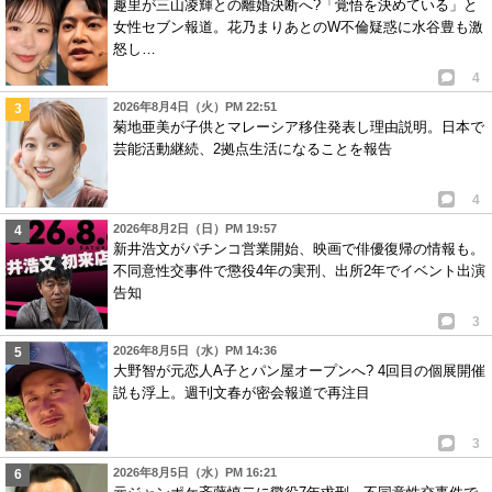
趣里が三山凌輝との離婚決断へ?「覚悟を決めている」と
女性セブン報道。花乃まりあとのW不倫疑惑に水谷豊も激
怒し…
4
2026年8月4日（火）PM 22:51
菊地亜美が子供とマレーシア移住発表し理由説明。日本で
芸能活動継続、2拠点生活になることを報告
4
2026年8月2日（日）PM 19:57
新井浩文がパチンコ営業開始、映画で俳優復帰の情報も。
不同意性交事件で懲役4年の実刑、出所2年でイベント出演
告知
3
2026年8月5日（水）PM 14:36
大野智が元恋人A子とパン屋オープンへ? 4回目の個展開催
説も浮上。週刊文春が密会報道で再注目
3
2026年8月5日（水）PM 16:21