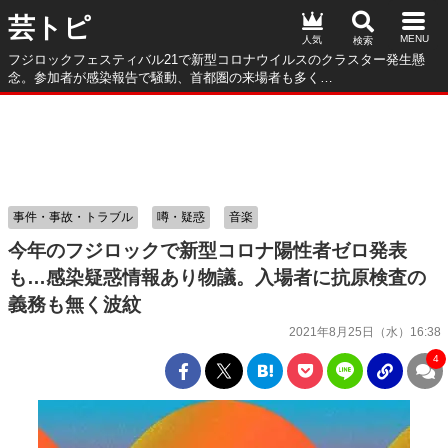
芸トピ
人気
フジロックフェスティバル21で新型コロナウイルスのクラスター発生懸
念。参加者が感染報告で騒動、首都圏の来場者も多く…
事件・事故・トラブル
噂・疑惑
音楽
今年のフジロックで新型コロナ陽性者ゼロ発表
も…感染疑惑情報あり物議。入場者に抗原検査の
義務も無く波紋
2021年8月25日（水）16:38
4