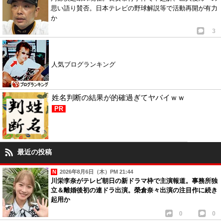
思い語り賛否。日本テレビの野球解説等で活動再開が有力
か
3
人気ブログランキング
姓名判断の結果が的確過ぎてヤバイｗｗ
PR
最近の投稿
2026年8月6日（木）PM 21:44
川栄李奈がテレビ朝日の新ドラマ枠で主演報道。事務所独
立＆離婚後初の連ドラ出演。榮倉奈々出演の注目作に続き
起用か
0
0