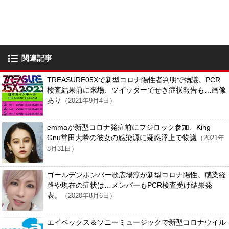
関連記事
TREASURE05Xで新型コロナ陽性者判明で物議。PCR
検査結果前に来場、ツイッターでせき症状報告も…画像
あり
（2021年9月4日）
emmaが新型コロナ発症前にフジロック参加、King
Gnu常田大希の彼女の感染源に疑惑浮上で物議
（2021年
8月31日）
ゴールデンボンバー歌広場淳が新型コロナ陽性。感染経
路や現在の症状は…メンバーもPCR検査受け結果発
表。
（2020年8月6日）
エイベックス＆ソニーミュージックで新型コロナウイル