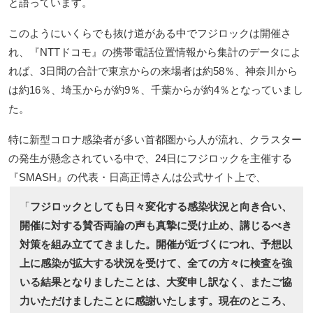
と語っています。
このようにいくらでも抜け道がある中でフジロックは開催さ
れ、『NTTドコモ』の携帯電話位置情報から集計のデータによ
れば、3日間の合計で東京からの来場者は約58％、神奈川から
は約16％、埼玉からが約9％、千葉からが約4％となっていまし
た。
特に新型コロナ感染者が多い首都圏から人が流れ、クラスター
の発生が懸念されている中で、24日にフジロックを主催する
『SMASH』の代表・日高正博さんは公式サイト上で、
「
フジロックとしても日々変化する感染状況と向き合い、
開催に対する賛否両論の声も真摯に受け止め、講じるべき
対策を組み立ててきました。開催が近づくにつれ、予想以
上に感染が拡大する状況を受けて、全ての方々に検査を強
いる結果となりましたことは、大変申し訳なく、またご協
力いただけましたことに感謝いたします。現在のところ、