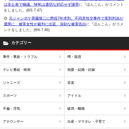
は非公表で物議。NHKは適切な対応せず謝罪
に『ほんこん』がコメント
をしました。(8/6 7:47)
元ジャンポケ斉藤慎二に懲役7年求刑。不同意性交事件で実刑判決が
濃厚に…被害女性が裁判に出廷、深刻な被害告白
に『ほんこん』がコメ
ントをしました。(8/6 7:46)
カテゴリー
事件・事故・トラブル
噂・疑惑
テレビ番組・映画
熱愛・結婚・妊娠
ジャニーズ
音楽
スポーツ
アイドル
不倫・浮気
破局・離婚
アナウンサー
出産・ママタレ・子育て