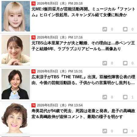
2026年8月6日（木）PM 20:18
元ME:I飯田栞月が芸能活動再開。ミュージカル『ファント
ム』ヒロイン役起用。スキャンダル経て女優に転身か
0
0
2026年8月6日（木）PM 17:16
元TBS山本里菜アナが夫と離婚、その理由は…赤ベンツ王
子と結婚4年、ラブラブぶりアピールも…画像あり
0
0
2026年8月6日（木）PM 15:31
広末涼子がTBS『THE TIME,』出演。双極性障害公表の理
由、今後の芸能活動語る。子供からの言葉明かし批判も…
0
1
2026年8月6日（木）PM 13:54
寿美花代が94歳で死去、死因は老衰と発表。息子の髙嶋政
宏＆髙嶋政伸が追悼コメント、最期の様子を明かす
0
0