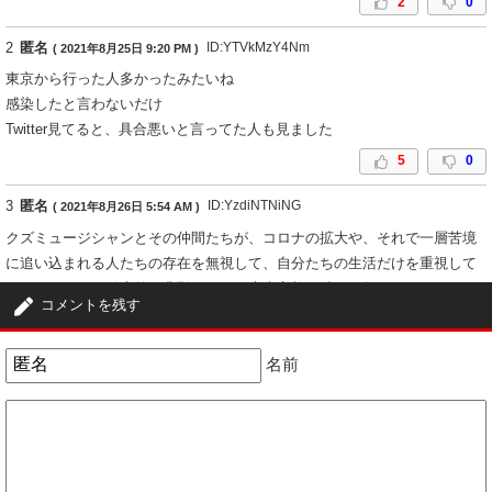
2
0
2
匿名
ID:YTVkMzY4Nm
( 2021年8月25日 9:20 PM )
東京から行った人多かったみたいね
感染したと言わないだけ
Twitter見てると、具合悪いと言ってた人も見ました
5
0
3
匿名
ID:YzdiNTNiNG
( 2021年8月26日 5:54 AM )
クズミュージシャンとその仲間たちが、コロナの拡大や、それで一層苦境
に追い込まれる人たちの存在を無視して、自分たちの生活だけを重視して
やったフェス。徹底的に非難されて、未来永劫、消えて無くなるべきだと
コメントを残す
思う。
0
1
名前
4
匿名
ID:YmE4YTNjMj
( 2021年8月26日 8:41 PM )
自粛してるなバカみたい
だからって気を緩める気はないけどね
0
0