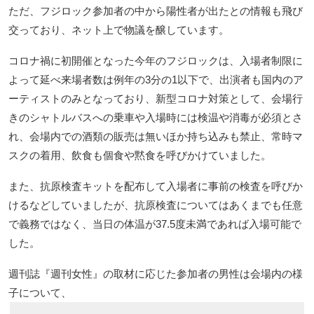
ただ、フジロック参加者の中から陽性者が出たとの情報も飛び
交っており、ネット上で物議を醸しています。
コロナ禍に初開催となった今年のフジロックは、入場者制限に
よって延べ来場者数は例年の3分の1以下で、出演者も国内のア
ーティストのみとなっており、新型コロナ対策として、会場行
きのシャトルバスへの乗車や入場時には検温や消毒が必須とさ
れ、会場内での酒類の販売は無いほか持ち込みも禁止、常時マ
スクの着用、飲食も個食や黙食を呼びかけていました。
また、抗原検査キットを配布して入場者に事前の検査を呼びか
けるなどしていましたが、抗原検査についてはあくまでも任意
で義務ではなく、当日の体温が37.5度未満であれば入場可能で
した。
週刊誌『週刊女性』の取材に応じた参加者の男性は会場内の様
子について、