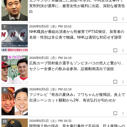
元ジャンポケ斉藤慎二に懲役7年求刑。不同意性交事件で
実刑判決が濃厚に…被害女性が裁判に出廷、深刻な被害告
白
3
2026年8月5日（水）PM 18:52
NHK職員が番組出演者から性被害でPTSD発症、加害者の
名前・性別は非公表で物議。NHKは適切な対応せず謝罪
3
2026年8月3日（月）PM 16:19
広島カープ田村俊介選手もゾンビタバコの売人と繋がり、
セクシー女優との飲み会参加。証拠動画流出で波紋
3
2026年8月5日（水）PM 22:19
フジテレビ『有吉の夏休み』フワちゃんが復帰説。炎上で
出演シーンカット騒動から2年、有吉弘行が匂わせか
3
2026年8月1日（土）PM 18:32
阿部慎之助の現在。長女暴行事件で不起訴、巨人復帰への