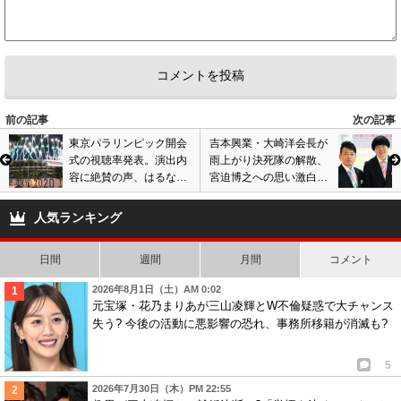
前の記事
次の記事
東京パラリンピック開会
吉本興業・大崎洋会長が
式の視聴率発表。演出内
雨上がり決死隊の解散、
容に絶賛の声、はるな愛
宮迫博之への思い激白。
や布袋寅泰も登場で反響
闇営業トラブルで関係悪
呼ぶ。動画あり
化、関心ゼロ状態?
人気ランキング
日間
週間
月間
コメント
2026年8月1日（土）AM 0:02
元宝塚・花乃まりあが三山凌輝とW不倫疑惑で大チャンス
失う? 今後の活動に悪影響の恐れ、事務所移籍が消滅も?
5
2026年7月30日（木）PM 22:55