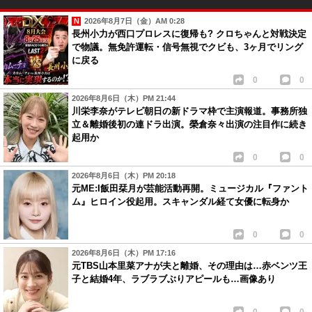
2026年8月7日（金）AM 0:28
長州小力が西口プロレスに復帰も? クロちゃんと対戦決定
で物議。無免許運転・信号無視でクビも、3ヶ月でリング
に戻る
0
0
2026年8月6日（木）PM 21:44
川栄李奈がテレビ朝日の新ドラマ枠で主演報道。事務所独
立＆離婚後初の連ドラ出演。榮倉奈々出演の注目作に続き
起用か
0
0
2026年8月6日（木）PM 20:18
元ME:I飯田栞月が芸能活動再開。ミュージカル『ファント
ム』ヒロイン役起用。スキャンダル経て女優に転身か
0
0
2026年8月6日（木）PM 17:16
元TBS山本里菜アナが夫と離婚、その理由は…赤ベンツ王
子と結婚4年、ラブラブぶりアピールも…画像あり
0
0