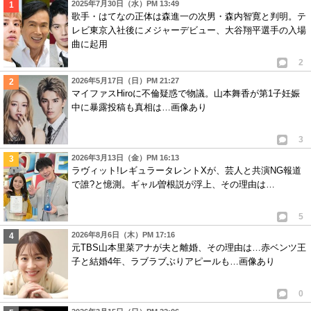
2025年7月30日（水）PM 13:49
歌手・はてなの正体は森進一の次男・森内智寛と判明。テ
レビ東京入社後にメジャーデビュー、大谷翔平選手の入場
曲に起用
2
2026年5月17日（日）PM 21:27
マイファスHiroに不倫疑惑で物議。山本舞香が第1子妊娠
中に暴露投稿も真相は…画像あり
3
2026年3月13日（金）PM 16:13
ラヴィット!レギュラータレントXが、芸人と共演NG報道
で誰?と憶測。ギャル曽根説が浮上、その理由は…
5
2026年8月6日（木）PM 17:16
元TBS山本里菜アナが夫と離婚、その理由は…赤ベンツ王
子と結婚4年、ラブラブぶりアピールも…画像あり
0