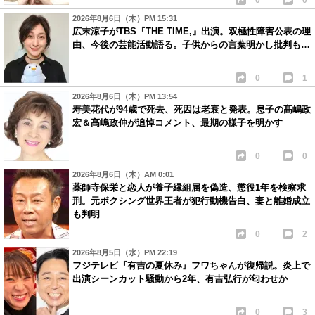
2026年8月6日（木）PM 15:31
広末涼子がTBS『THE TIME,』出演。双極性障害公表の理
由、今後の芸能活動語る。子供からの言葉明かし批判も…
0
1
2026年8月6日（木）PM 13:54
寿美花代が94歳で死去、死因は老衰と発表。息子の髙嶋政
宏＆髙嶋政伸が追悼コメント、最期の様子を明かす
0
0
2026年8月6日（木）AM 0:01
薬師寺保栄と恋人が養子縁組届を偽造、懲役1年を検察求
刑。元ボクシング世界王者が犯行動機告白、妻と離婚成立
も判明
0
2
2026年8月5日（水）PM 22:19
フジテレビ『有吉の夏休み』フワちゃんが復帰説。炎上で
出演シーンカット騒動から2年、有吉弘行が匂わせか
0
3