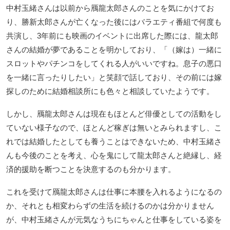
中村玉緒さんは以前から鴈龍太郎さんのことを気にかけてお
り、勝新太郎さんが亡くなった後にはバラエティ番組で何度も
共演し、3年前にも映画のイベントに出席した際には、龍太郎
さんの結婚が夢であることを明かしており、「（嫁は）一緒に
スロットやパチンコをしてくれる人がいいですね。息子の悪口
を一緒に言ったりしたい」と笑顔で話しており、その前には嫁
探しのために結婚相談所にも色々と相談していたようです。
しかし、鴈龍太郎さんは現在もほとんど俳優としての活動をし
ていない様子なので、ほとんど稼ぎは無いとみられますし、こ
れでは結婚したとしても養うことはできないため、中村玉緒さ
んも今後のことを考え、心を鬼にして龍太郎さんと絶縁し、経
済的援助を断つことを決意するのも分かります。
これを受けて鴈龍太郎さんは仕事に本腰を入れるようになるの
か、それとも相変わらずの生活を続けるのかは分かりません
が、中村玉緒さんが元気なうちにちゃんと仕事をしている姿を