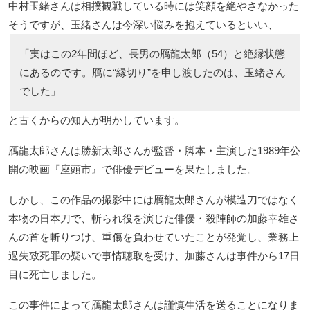
中村玉緒さんは相撲観戦している時には笑顔を絶やさなかった
そうですが、玉緒さんは今深い悩みを抱えているといい、
「実はこの2年間ほど、長男の鴈龍太郎（54）と絶縁状態
にあるのです。鴈に“縁切り”を申し渡したのは、玉緒さん
でした」
と古くからの知人が明かしています。
鴈龍太郎さんは勝新太郎さんが監督・脚本・主演した1989年公
開の映画『座頭市』で俳優デビューを果たしました。
しかし、この作品の撮影中には鴈龍太郎さんが模造刀ではなく
本物の日本刀で、斬られ役を演じた俳優・殺陣師の加藤幸雄さ
んの首を斬りつけ、重傷を負わせていたことが発覚し、業務上
過失致死罪の疑いで事情聴取を受け、加藤さんは事件から17日
目に死亡しました。
この事件によって鴈龍太郎さんは謹慎生活を送ることになりま