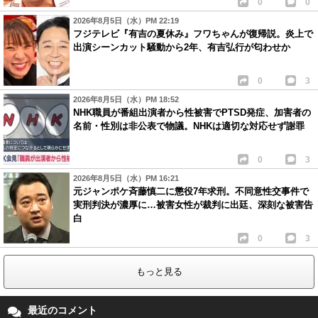
0
0
2026年8月5日（水）PM 22:19
フジテレビ『有吉の夏休み』フワちゃんが復帰説。炎上で
出演シーンカット騒動から2年、有吉弘行が匂わせか
0
3
2026年8月5日（水）PM 18:52
NHK職員が番組出演者から性被害でPTSD発症、加害者の
名前・性別は非公表で物議。NHKは適切な対応せず謝罪
0
3
2026年8月5日（水）PM 16:21
元ジャンポケ斉藤慎二に懲役7年求刑。不同意性交事件で
実刑判決が濃厚に…被害女性が裁判に出廷、深刻な被害告
白
0
3
もっと見る
最近のコメント