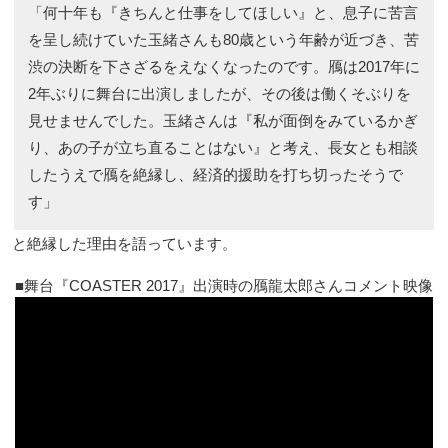
「何十年も『きちんと仕事をしてほしい』と、息子に苦言
を呈し続けていた玉緒さんも80歳という年齢が近づき、苦
渋の決断を下さざるをえなくなったのです。鴈は2017年に
2年ぶりに舞台に出演しましたが、その後は働くそぶりを
見せませんでした。玉緒さんは『私が面倒をみているかぎ
り、あの子が立ち直ることはない』と考え、長女とも相談
したうえで鴈を絶縁し、経済的援助を打ち切ったそうで
す」
と絶縁した理由を語っています。
舞台『COASTER 2017』出演時の鴈龍太郎さんコメント映像