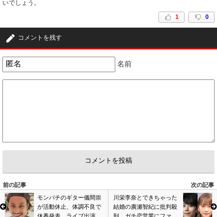
いでしょう。
1
0
コメントを残す
名前
前の記事
次の記事
モンパチのギター儀間崇
川栄李奈とできちゃった
が活動休止、体調不良で
結婚の廣瀬智紀に批判殺
休養発表。ライブ出演等
到…ガチ恋営業にファン