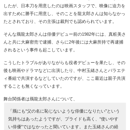
したが、日本刀を用意したのは映画スタッフで、映像に迫力を
出すために勝手に用意し、そのことを龍太郎さんは知らなかっ
たとされており、その主張は裁判でも認められています。
そんな鴈龍太郎さんは俳優デビュー前の1982年には、真粧美さ
んと共に大麻密売で逮捕、さらに2年後には大麻所持で再逮捕
されるという事件も起こしています。
こうしたトラブルがありながらも役者デビューを果たし、その
後も映画やドラマなどに出演したり、中村玉緒さんとバラエテ
ィ番組で共演するなどしていたのですが、ここ最近は親子共演
することも無くなっています。
舞台関係者は鴈龍太郎さんについて、
「鴈にも“父の名に恥じないような俳優になりたい”という
気持ちはあったようですが、プライドも高く、“使いやす
い俳優”ではなかったと聞いています。また玉緒さんの経