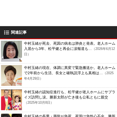
関連記事
中村玉緒が死去、死因の病名は肺炎と発表。老人ホーム
入居から3年、松平健と再会に涙報道も…
（2026年6月12
日）
中村玉緒の現在、体調に異変で緊急搬送か。老人ホーム
で2年前から生活、長女と確執説浮上も真相は…
（2025
年4月29日）
中村玉緒の認知症進行も、松平健が老人ホームにサプラ
イズ訪問し涙。勝新太郎が亡き後も公私ともに親交
（2025年10月8日）
中村玉緒の長男・鴈龍が急死、死因は急性心不全。勝新