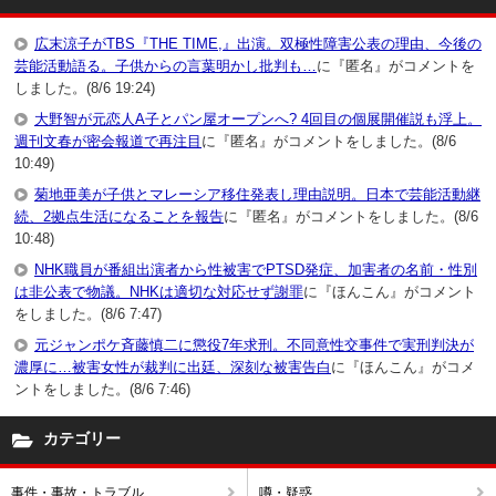
広末涼子がTBS『THE TIME,』出演。双極性障害公表の理由、今後の
芸能活動語る。子供からの言葉明かし批判も…
に『匿名』がコメントを
しました。(8/6 19:24)
大野智が元恋人A子とパン屋オープンへ? 4回目の個展開催説も浮上。
週刊文春が密会報道で再注目
に『匿名』がコメントをしました。(8/6
10:49)
菊地亜美が子供とマレーシア移住発表し理由説明。日本で芸能活動継
続、2拠点生活になることを報告
に『匿名』がコメントをしました。(8/6
10:48)
NHK職員が番組出演者から性被害でPTSD発症、加害者の名前・性別
は非公表で物議。NHKは適切な対応せず謝罪
に『ほんこん』がコメント
をしました。(8/6 7:47)
元ジャンポケ斉藤慎二に懲役7年求刑。不同意性交事件で実刑判決が
濃厚に…被害女性が裁判に出廷、深刻な被害告白
に『ほんこん』がコメ
ントをしました。(8/6 7:46)
カテゴリー
事件・事故・トラブル
噂・疑惑