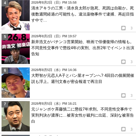
2026年8月2日（日）PM 15:58
清水アキラの三男・清水良太郎が急死、死因は自殺か。死
後数週間経過の可能性も。違法薬物事件で逮捕、再起目指
す中で…
3
2026年8月2日（日）PM 19:57
新井浩文がパチンコ営業開始、映画で俳優復帰の情報も。
不同意性交事件で懲役4年の実刑、出所2年でイベント出演
告知
3
2026年8月5日（水）PM 14:36
大野智が元恋人A子とパン屋オープンへ? 4回目の個展開催
説も浮上。週刊文春が密会報道で再注目
3
2026年8月5日（水）PM 16:21
元ジャンポケ斉藤慎二に懲役7年求刑。不同意性交事件で
実刑判決が濃厚に…被害女性が裁判に出廷、深刻な被害告
白
3