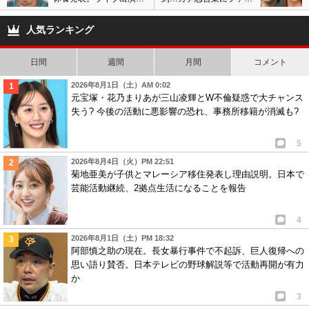
もキャンセル、重い病気
激怒、不穏な情報ツイッ
心配の声も…
ターに流出で物議
人気ランキング
日間
週間
月間
コメント
2026年8月1日（土）AM 0:02
元宝塚・花乃まりあが三山凌輝とW不倫疑惑で大チャンス
失う? 今後の活動に悪影響の恐れ、事務所移籍が消滅も?
5
2026年8月4日（火）PM 22:51
菊地亜美が子供とマレーシア移住発表し理由説明。日本で
芸能活動継続、2拠点生活になることを報告
4
2026年8月1日（土）PM 18:32
阿部慎之助の現在。長女暴行事件で不起訴、巨人復帰への
思い語り賛否。日本テレビの野球解説等で活動再開が有力
か
3