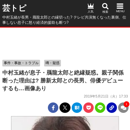
芸トピ
人気
中村玉緒が長男・鴈龍太郎との縁切った? テレビ共演無くなった裏側、仕
事しない息子に怒り経済的援助も断つ?
事件・事故・トラブル
噂・疑惑
中村玉緒が息子・鴈龍太郎と絶縁疑惑。親子関係
断った理由は? 勝新太郎との長男、俳優デビュー
するも…画像あり
2019年5月21日（火）17:33
1