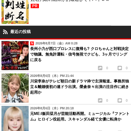
PR
最近の投稿
2026年8月7日（金）AM 0:28
長州小力が西口プロレスに復帰も? クロちゃんと対戦決定
で物議。無免許運転・信号無視でクビも、3ヶ月でリング
に戻る
0
0
2026年8月6日（木）PM 21:44
川栄李奈がテレビ朝日の新ドラマ枠で主演報道。事務所独
立＆離婚後初の連ドラ出演。榮倉奈々出演の注目作に続き
起用か
0
0
2026年8月6日（木）PM 20:18
元ME:I飯田栞月が芸能活動再開。ミュージカル『ファント
ム』ヒロイン役起用。スキャンダル経て女優に転身か