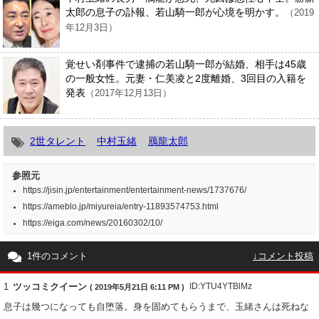
太郎の息子の訃報、若山騎一郎が心境を明かす。
（2019
年12月3日）
覚せい剤事件で逮捕の若山騎一郎が結婚、相手は45歳
の一般女性。元妻・仁美凌と2度離婚、3回目の入籍を
発表
（2017年12月13日）
2世タレント
中村玉緒
鴈龍太郎
参照元
https://jisin.jp/entertainment/entertainment-news/1737676/
https://ameblo.jp/miyureia/entry-11893574753.html
https://eiga.com/news/20160302/10/
1件のコメント
↓コメント投稿
1
ツッコミクイーン
ID:YTU4YTBlMz
( 2019年5月21日 6:11 PM )
息子は幾つになっても自堕落。身を固めてもらうまで、玉緒さんは死ねな