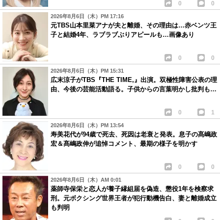
0
0
2026年8月6日（木）PM 17:16
元TBS山本里菜アナが夫と離婚、その理由は…赤ベンツ王
子と結婚4年、ラブラブぶりアピールも…画像あり
0
0
2026年8月6日（木）PM 15:31
広末涼子がTBS『THE TIME,』出演。双極性障害公表の理
由、今後の芸能活動語る。子供からの言葉明かし批判も…
0
1
2026年8月6日（木）PM 13:54
寿美花代が94歳で死去、死因は老衰と発表。息子の髙嶋政
宏＆髙嶋政伸が追悼コメント、最期の様子を明かす
0
0
2026年8月6日（木）AM 0:01
薬師寺保栄と恋人が養子縁組届を偽造、懲役1年を検察求
刑。元ボクシング世界王者が犯行動機告白、妻と離婚成立
も判明