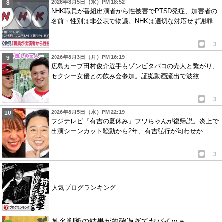
2026年8月5日（水）PM 18:52
NHK職員が番組出演者から性被害でPTSD発症、加害者の
名前・性別は非公表で物議。NHKは適切な対応せず謝罪
3
2026年8月3日（月）PM 16:19
広島カープ田村俊介選手もゾンビタバコの売人と繋がり、
セクシー女優との飲み会参加。証拠動画流出で波紋
3
2026年8月5日（水）PM 22:19
フジテレビ『有吉の夏休み』フワちゃんが復帰説。炎上で
出演シーンカット騒動から2年、有吉弘行が匂わせか
3
人気ブログランキング
姓名判断の結果が的確過ぎてヤバイｗｗ