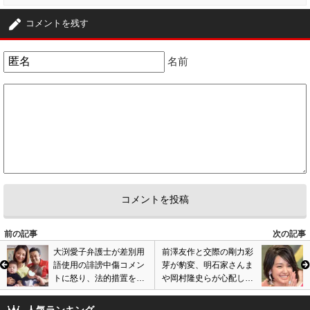
コメントを残す
名前
前の記事
次の記事
大渕愛子弁護士が差別用
前澤友作と交際の剛力彩
語使用の誹謗中傷コメン
芽が豹変、明石家さんま
トに怒り、法的措置を検
や岡村隆史らが心配し苦
討。帝王切開や高齢出産
言。イメージ崩壊しファ
を揶揄、子供は障害児と
ン離れの危険も…