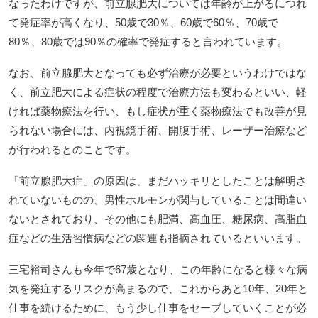
なったわけですが、前立腺肥大については年齢が上がるにつれ
て発症率が高くなり、50歳で30％、60歳で60％、70歳で
80％、80歳では90％の確率で発症すると言われています。
なお、前立腺肥大となっても必ず治療が必要というわけではな
く、前立肥大による症状の程度で治療方法も変わるといい、軽
ければ薬物療法を行い、もし症状が重く薬物療法でも改善が見
られない場合には、内視鏡手術、開腹手術、レーザー治療など
が行われるとのことです。
「前立腺肥大症」の原因は、まだハッキリとしたことは解明さ
れていないものの、男性ホルモンが関与していることは間違い
ないとされており、その他にも肥満、高血圧、糖尿病、高脂血
症などの生活習慣病などの関連も指摘されているといいます。
三宅裕司さんも今年で67歳となり、この年齢になると様々な病
気を発症するリスクが高まるので、これからあと10年、20年と
仕事を続けるために、もう少し仕事をセーブしていくことが必