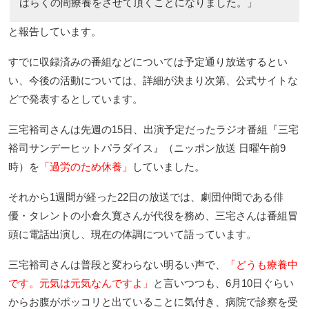
ばらくの間療養をさせて頂くことになりました。」
と報告しています。
すでに収録済みの番組などについては予定通り放送するとい
い、今後の活動については、詳細が決まり次第、公式サイトな
どで発表するとしています。
三宅裕司さんは先週の15日、出演予定だったラジオ番組『三宅
裕司サンデーヒットパラダイス』（ニッポン放送 日曜午前9
時）を
「過労のため休養」
していました。
それから1週間が経った22日の放送では、劇団仲間である俳
優・タレントの小倉久寛さんが代役を務め、三宅さんは番組冒
頭に電話出演し、現在の体調について語っています。
三宅裕司さんは普段と変わらない明るい声で、
「どうも療養中
です。元気は元気なんですよ」
と言いつつも、6月10日ぐらい
からお腹がポッコリと出ていることに気付き、病院で診察を受