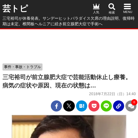
芸トピ
人気
三宅裕司が休養発表。サンデーヒットパラダイス欠席の理由説明、復帰時
期は未定。椎間板ヘルニアに続き前立腺肥大症で手術へ
事件・事故・トラブル
三宅裕司が前立腺肥大症で芸能活動休止し療養。
病気の症状や原因、現在の状態は…
2018年7月22日（日）14:40
0