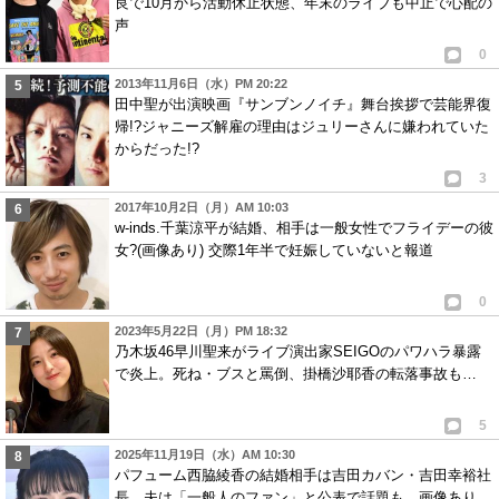
良で10月から活動休止状態、年末のライブも中止で心配の
声
0
2013年11月6日（水）PM 20:22
田中聖が出演映画『サンブンノイチ』舞台挨拶で芸能界復
帰!?ジャニーズ解雇の理由はジュリーさんに嫌われていた
からだった!?
3
2017年10月2日（月）AM 10:03
w-inds.千葉涼平が結婚、相手は一般女性でフライデーの彼
女?(画像あり) 交際1年半で妊娠していないと報道
0
2023年5月22日（月）PM 18:32
乃木坂46早川聖来がライブ演出家SEIGOのパワハラ暴露
で炎上。死ね・ブスと罵倒、掛橋沙耶香の転落事故も…
5
2025年11月19日（水）AM 10:30
パフューム西脇綾香の結婚相手は吉田カバン・吉田幸裕社
長。夫は「一般人のファン」と公表で話題も…画像あり