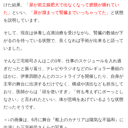
けた結果、
「尿が前立腺肥大で出なくなって膀胱が腫れてい
た」
といい、
「尿が溜まって腎臓までいっちゃってた」
と状態
を説明しています。
そして、現在は休養し点滴治療を受けながら、腎臓の数値が下
がるのを待っている状態で、良くなれば手術が出来ると語って
いました。
そんな三宅裕司さんはこの1年、仕事のスケジュールを入れ過
ぎだったと振り返り、テレビやラジオなどのレギュラー番組の
ほかに、伊東四朗さんとのコントライブを開催したり、自身が
主宰の舞台に出演するだけでなく、構成や演出なども担当して
おり、医師からは「頭を使いすぎ」「何も考えずにボーッとし
なさい」と言われたといい、体が悲鳴をあげているような状態
だったそうです。
＜↓の画像は、6月に舞台『船上のカナリアは陽気な不協和』に
出演した三宅裕司さんらの写真＞