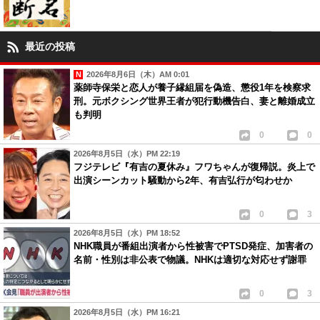
最近の投稿
2026年8月6日（木）AM 0:01
薬師寺保栄と恋人が養子縁組届を偽造、懲役1年を検察求
刑。元ボクシング世界王者が犯行動機告白、妻と離婚成立
も判明
0
0
2026年8月5日（水）PM 22:19
フジテレビ『有吉の夏休み』フワちゃんが復帰説。炎上で
出演シーンカット騒動から2年、有吉弘行が匂わせか
0
3
2026年8月5日（水）PM 18:52
NHK職員が番組出演者から性被害でPTSD発症、加害者の
名前・性別は非公表で物議。NHKは適切な対応せず謝罪
0
3
2026年8月5日（水）PM 16:21