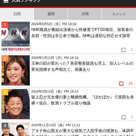
人気ランキング
し…
日間
週間
月間
コメント
2026年8月5日（水）PM 18:52
NHK職員が番組出演者から性被害でPTSD発症、加害者の
名前・性別は非公表で物議。NHKは適切な対応せず謝罪
3
2026年1月11日（日）PM 18:16
王林の顔が変わった? 美容整形疑惑も浮上、別人レベルの
変化指摘する声相次ぐ。画像あり
15
2026年3月13日（金）PM 19:23
坂上忍が元女優の妻と離婚危機。『ぽかぽか』で原因を赤
裸々告白、飲酒トラブル巡り物議
3
2025年11月14日（金）PM 17:21
アキナ秋山賢太が重大な病気で入院手術の憶測も…体調不