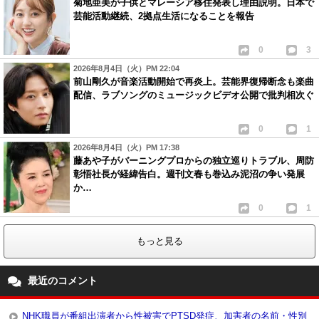
菊地亜美が子供とマレーシア移住発表し理由説明。日本で
芸能活動継続、2拠点生活になることを報告
0
3
2026年8月4日（火）PM 22:04
前山剛久が音楽活動開始で再炎上。芸能界復帰断念も楽曲
配信、ラブソングのミュージックビデオ公開で批判相次ぐ
0
1
2026年8月4日（火）PM 17:38
藤あや子がバーニングプロからの独立巡りトラブル、周防
彰悟社長が経緯告白。週刊文春も巻込み泥沼の争い発展
か…
0
1
もっと見る
最近のコメント
NHK職員が番組出演者から性被害でPTSD発症、加害者の名前・性別