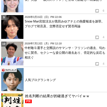
6
2026年3月15日（日）PM 22:06
Snow Man宮舘涼太が黒田みゆアナとの熱愛報道を謝罪。
ブログで初言及、交際否定せず賛否両論
4
2026年7月13日（月）PM 12:18
中村敬斗選手と交際説のサマンサ・フリソンの過去、匂わ
せに賛否。セクシーな姿公開の過去あり、否定的な反応も
相次ぐ
4
人気ブログランキング
姓名判断の結果が的確過ぎてヤバイｗｗ
PR