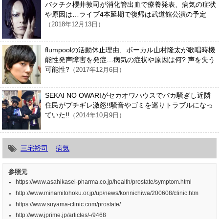
バクチク櫻井敦司が消化管出血で療養発表、病気の症状
や原因は…ライブ4本延期で復帰は武道館公演の予定
（2018年12月13日）
flumpoolの活動休止理由、ボーカル山村隆太が歌唱時機
能性発声障害を発症…病気の症状や原因は何? 声を失う
可能性?
（2017年12月6日）
SEKAI NO OWARIがセカオワハウスでバカ騒ぎし近隣
住民がブチギレ激怒!!騒音やゴミを巡りトラブルになっ
ていた!!
（2014年10月9日）
三宅裕司
病気
参照元
https://www.asahikasei-pharma.co.jp/health/prostate/symptom.html
http://www.minamitohoku.or.jp/up/news/konnichiwa/200608/clinic.htm
https://www.suyama-clinic.com/prostate/
http://www.jprime.jp/articles/-/9468