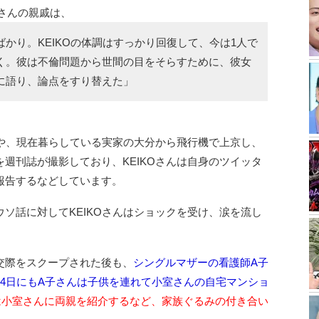
Oさんの親戚は、
かり。KEIKOの体調はすっかり回復して、今は1人で
く。彼は不倫問題から世間の目をそらすために、彼女
に語り、論点をすり替えた」
姿や、現在暮らしている実家の大分から飛行機で上京し、
週刊誌が撮影しており、KEIKOさんは自身のツイッタ
報告するなどしています。
ソ話に対してKEIKOさんはショックを受け、涙を流し
交際をスクープされた後も、
シングルマザーの看護師A子
4日にもA子さんは子供を連れて小室さんの自宅マンショ
は小室さんに両親を紹介するなど、家族ぐるみの付き合い