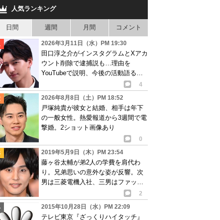
人気ランキング
日間
週間
月間
コメント
2026年3月11日（水）PM 19:30
田口淳之介がインスタグラムとXアカ
ウント削除で逮捕説も…理由を
YouTubeで説明、今後の活動語るも
物議
4
2026年8月8日（土）PM 18:52
戸塚純貴が彼女と結婚、相手は年下
の一般女性。熱愛報道から3週間で電
撃婚。2ショット画像あり
0
2019年5月9日（木）PM 23:54
藤ヶ谷太輔が弟2人の学費を肩代わ
り。兄弟思いの意外な姿が反響。次
男は三菱電機入社、三男はファッシ
ョンブランド設立
2
2015年10月28日（水）PM 22:09
テレビ東京『ざっくりハイタッチ』