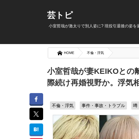
芸トピ
小室哲哉が激太りで別人姿に? 現役引退後の姿を
HOME
不倫・浮気
小室哲哉が妻KEIKOと
際続け再婚視野か。浮気
不倫・浮気
事件・事故・トラブル
噂