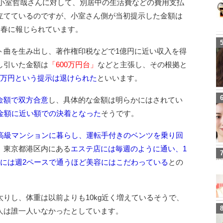
ごろ小室哲哉さんに対して、別居中の生活費などの費用支払
立てているのですが、小室さん側が当初提示した金額は
文春に報じられています。
ト曲を生み出し、著作権印税などで1億円に近い収入を得
し引いた金額は
「600万円台」
などと主張し、その根拠と
8万円という提示は退けられた
といいます。
金額で双方合意
し、具体的な金額は明らかにはされてい
た金額に近い額での決着となった
そうです。
い高級マンションに暮らし、運転手付きのベンツを乗り回
、東京都港区内にある
エステ店には毎週のように通い、1
中には週2ペースで通うほど美容にはこだわっている
との
りし、体重は以前よりも10kg近く増えているそうで、
人は誰一人いなかったとしています。