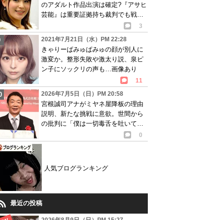
のアダルト作品出演は確定?『アサヒ
芸能』は重要証拠持ち裁判でも戦う
意向? 検証画像あり
3
2021年7月21日（水）PM 22:28
きゃりーぱみゅぱみゅの顔が別人に
激変か。整形失敗や激太り説、泉ピ
ン子にソックリの声も…画像あり
11
2026年7月5日（日）PM 20:58
宮根誠司アナがミヤネ屋降板の理由
説明、新たな挑戦に意欲。世間から
の批判に「僕は一切毒舌を吐いてい
ない」と語る
0
人気ブログランキング
最近の投稿