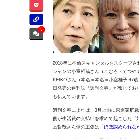
5
2018年に不倫スキャンダルをスクープ
シャンの小室哲哉さん（こむろ・てつや 6
KEIKOさん（本名＝本名＝小室桂子 4
日発売の週刊誌『週刊文春』が報じてお
も伝えています。
週刊文春によれば、3月上旬に東京家庭裁
側が生活費の支払いを求めて起こした「
室哲哉さん側の主張は
「ほぼ認められな