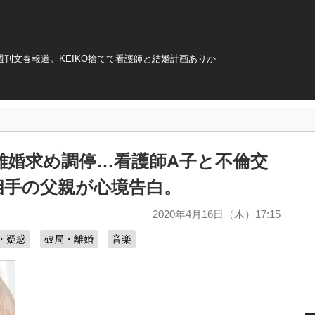
週刊文春報道。KEIKO捨てて看護師と結婚計画ありか
の離婚求め調停…看護師A子と不倫交
相手の父親が心境告白。
2020年4月16日（木）17:15
・疑惑
破局・離婚
音楽