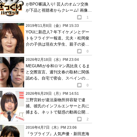
がBPO審議入り! 芸人のオムツ交換
が下品と視聴者からクレーム! 画像あ
り
1
2019年11月8日（金）PM 15:33
YOUに新恋人? 年下イケメンとデー
トをフライデー報道。元夫・松岡俊
介の子供は現在大学生、親子の姿も
目撃。画像あり
0
2026年2月18日（水）PM 23:04
MEGUMIが令和ロマン髙比良くるま
と交際宣言。週刊文春の取材に関係
認める。自宅で密会、スペインの別
邸に行く約束も
0
2026年6月29日（月）PM 14:51
三野宮鈴が違法薬物所持容疑で逮
捕。彼氏のインフルエンサーと共に
捕まる。ネットで疑惑の動画公開
も…
2
2016年4月7日（木）PM 23:06
『ラブライブ』人気声優・新田恵海