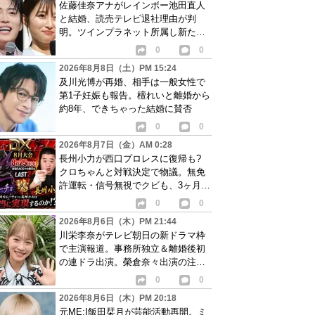
佐藤佳奈アナがレインボー池田直人
と結婚、読売テレビ退社理由が判
明。ツインプラネット所属し新たな
活動開始へ
0
0
2026年8月8日（土）PM 15:24
及川光博が再婚、相手は一般女性で
第1子妊娠も報告。檀れいと離婚から
約8年、できちゃった結婚に賛否
0
0
2026年8月7日（金）AM 0:28
長州小力が西口プロレスに復帰も?
クロちゃんと対戦決定で物議。無免
許運転・信号無視でクビも、3ヶ月で
リングに戻る
0
0
2026年8月6日（木）PM 21:44
川栄李奈がテレビ朝日の新ドラマ枠
で主演報道。事務所独立＆離婚後初
の連ドラ出演。榮倉奈々出演の注目
作に続き起用か
0
0
2026年8月6日（木）PM 20:18
元ME:I飯田栞月が芸能活動再開。ミ