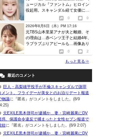
ュージカル『ファントム』ヒロイン
役起用。スキャンダル経て女優に転
身か
0
0
2026年8月6日（木）PM 17:16
元TBS山本里菜アナが夫と離婚、そ
の理由は…赤ベンツ王子と結婚4年、
ラブラブぶりアピールも…画像あり
0
2
もっと見る
⇒
最近のコメント
巨人・高梨雄平投手が不倫スキャンダルで謝罪
コメント。フライデーが美女とのお泊りデート報道
で物議
に『匿名』がコメントをしました。(8/9
4:25)
元EXILE黒木啓司が逮捕か…妻・宮崎麗果にDV
疑惑、保護命令違反で捕まったと女性セブン報道で
波紋
に『匿名』がコメントをしました。(8/9 2:07)
元EXILE黒木啓司が逮捕か…妻・宮崎麗果にDV