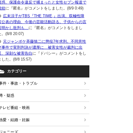
疑惑、保護命令違反で捕まったと女性セブン報道で
波紋
に『匿名』がコメントをしました。(8/9 0:49)
広末涼子がTBS『THE TIME,』出演。双極性障
害公表の理由、今後の芸能活動語る。子供からの言
葉明かし批判も…
に『匿名』がコメントをしまし
。(8/8 20:07)
元ジャンポケ斉藤慎二に懲役7年求刑。不同意性
交事件で実刑判決が濃厚に…被害女性が裁判に出
廷、深刻な被害告白
に『ドバシー』がコメントをし
した。(8/8 15:57)
カテゴリー
事件・事故・トラブル
噂・疑惑
テレビ番組・映画
熱愛・結婚・妊娠
ジャニーズ