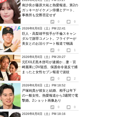
2026年8月9日（日）PM 15:27
南沙良が藤原大祐と熱愛報道。第2の
ガッキーがイケメン俳優とデート、
事務所も交際否定せず
0
0
2026年8月8日（土）PM 22:41
巨人・高梨雄平投手が不倫スキャン
ダルで謝罪コメント。フライデーが
美女とのお泊りデート報道で物議
0
1
2026年8月8日（土）PM 20:27
元EXILE黒木啓司が逮捕か…妻・宮
崎麗果にDV疑惑、保護命令違反で捕
まったと女性セブン報道で波紋
0
2
2026年8月8日（土）PM 18:52
戸塚純貴が彼女と結婚、相手は年下
の一般女性。熱愛報道から3週間で電
撃婚。2ショット画像あり
0
0
2026年8月8日（土）PM 18:16