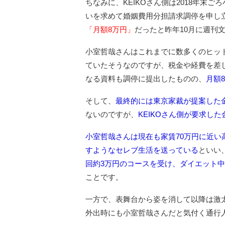
ちなみに、KEIKOさん側は2018年末
いを求めて婚姻費用分担請求調停を申し
「月額8万円」
だったと昨年10月に週刊
小室哲哉さんはこれまでに数多くのヒッ
ていたそうなのですが、税金や経費を差
なる資料も調停に提出したものの、
月額
そして、
最終的には東京家裁が提案した
ないのですが、
KEIKOさん側が要求し
小室哲哉さんは現在も家賃70万円に近
すようなセレブ生活を送っている
といい
回約3万円のコースを受け、ダイエット
ことです。
一方で、表舞台から姿を消して以降は激太
外出時にも小室哲哉さんだと気付く通行