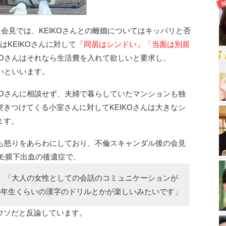
た会見では、KEIKOさんとの離婚についてはキッパリと否
KEIKOさんに対して
「同居はシンドい」「当面は別居
KOさんはそれなら生活費を入れて欲しいと要求し、
無いといいます。
KOさんに相談せず、夫婦で暮らしていたマンションも独
きつけてくる小室さんに対してKEIKOさんは大きなシ
ます。
族も怒りをあらわにしており、不倫スキャンダル後の会見
たクモ膜下出血の後遺症で、
」「大人の女性としての会話のコミュニケーションが
4年生くらいの漢字のドリルとかが楽しいみたいです」
ウソだと反論しています。