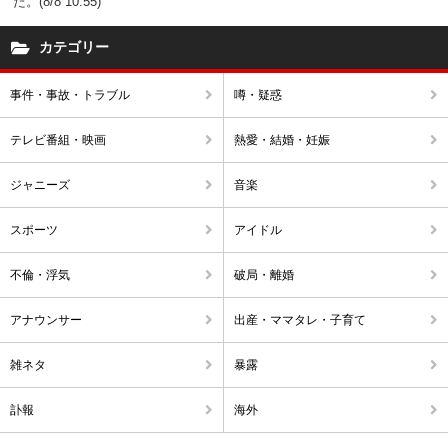
た。(8/8 10:55)
カテゴリー
事件・事故・トラブル
噂・疑惑
テレビ番組・映画
熱愛・結婚・妊娠
ジャニーズ
音楽
スポーツ
アイドル
不倫・浮気
破局・離婚
アナウンサー
出産・ママタレ・子育て
雑ネタ
暴露
訃報
海外