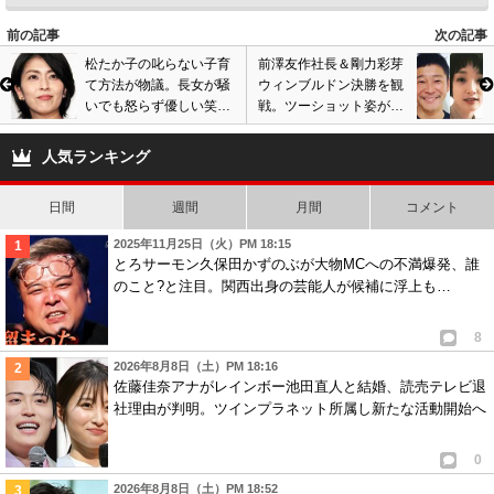
6
匿名
ID:ZWUwZWQyNT
( 2019年7月24日 10:35 PM )
秋山は必死に自分のイメージ回復しようとしているね。
前の記事
次の記事
だけど一旦ネットにさらされた内容は簡単には消えないですよね。
松たか子の叱らない子育
前澤友作社長＆剛力彩芽
て方法が物議。長女が騒
ウィンブルドン決勝を観
無駄な努力です。
いでも怒らず優しい笑
戦。ツーショット姿が写
塚本麻里衣もおバカの極み、担当している報道番組「キャスト」で芸能コ
顔、子供に甘過ぎるの声
り込み、公式SNSやデイ
ーナー担当していて、過去にベッキーや宮崎がlineのやり取りを第三者
が…ネットでも否定的な
リーメールの画像が話題
人気ランキング
に暴露された事学習していないのかな。自分の仕事に矜持と責任感、
声
に
こんな上半身裸のふざけた写真が世間にさらされたらどうなるのか想定
日間
週間
月間
コメント
する能力の無いバカ女をいつまでも使い続ける大阪朝日放送の判断能力
も甚だ疑問。こんな二人の結婚式を祝っている人達にも辟易とします。
2025年11月25日（火）PM 18:15
とろサーモン久保田かずのぶが大物MCへの不満爆発、誰
12
0
のこと?と注目。関西出身の芸能人が候補に浮上も…
7
メル〇リ
ID:ZmQzYTljZj
( 2019年8月24日 9:25 PM )
8
結婚式の使用品(ドレス、ブーケ、ブライダル下着まで笑)
2026年8月8日（土）PM 18:16
フリマアプリで転売しまくりですね笑
佐藤佳奈アナがレインボー池田直人と結婚、読売テレビ退
この写真のドレスもブートニアも笑笑
社理由が判明。ツインプラネット所属し新たな活動開始へ
そもそもセカンドオーナーなんだ
芸能人夫婦も色々大変だね！
0
7
0
2026年8月8日（土）PM 18:52