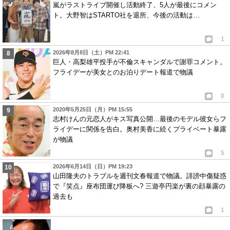
嵐がラストライブ開催し活動終了、5人が最後にコメン
ト。大野智はSTARTO社を退所、今後の活動は…
1
2026年8月8日（土）PM 22:41
巨人・高梨雄平投手が不倫スキャンダルで謝罪コメント。
フライデーが美女とのお泊りデート報道で物議
0
2020年5月25日（月）PM 15:55
志村けんの元恋人がキス写真公開…最後のモデル彼女らフ
ライデーに関係を告白。奥村美香に続くプライベート暴露
が物議
5
2026年6月14日（日）PM 19:23
山田隆夫のトラブルを週刊文春報道で物議。誹謗中傷疑惑
で『笑点』座布団運び降板へ? 三遊亭円楽が裏の顔暴露の
過去も
1