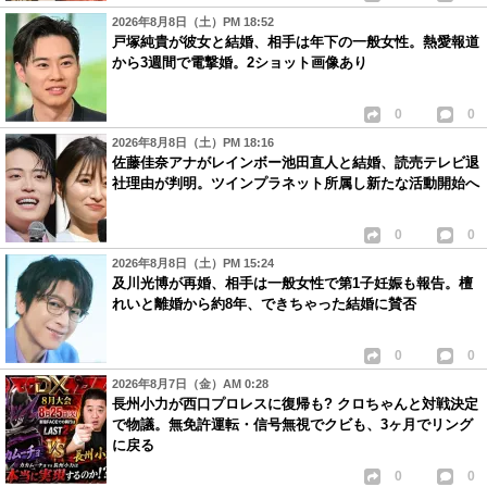
2026年8月8日（土）PM 18:52
戸塚純貴が彼女と結婚、相手は年下の一般女性。熱愛報道
から3週間で電撃婚。2ショット画像あり
0
0
2026年8月8日（土）PM 18:16
佐藤佳奈アナがレインボー池田直人と結婚、読売テレビ退
社理由が判明。ツインプラネット所属し新たな活動開始へ
0
0
2026年8月8日（土）PM 15:24
及川光博が再婚、相手は一般女性で第1子妊娠も報告。檀
れいと離婚から約8年、できちゃった結婚に賛否
0
0
2026年8月7日（金）AM 0:28
長州小力が西口プロレスに復帰も? クロちゃんと対戦決定
で物議。無免許運転・信号無視でクビも、3ヶ月でリング
に戻る
0
0