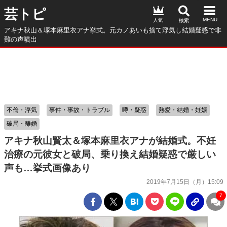
芸トピ
人気
アキナ秋山＆塚本麻里衣アナ挙式。元カノあいも捨て浮気し結婚疑惑で非
難の声噴出
不倫・浮気
事件・事故・トラブル
噂・疑惑
熱愛・結婚・妊娠
破局・離婚
アキナ秋山賢太＆塚本麻里衣アナが結婚式。不妊
治療の元彼女と破局、乗り換え結婚疑惑で厳しい
声も…挙式画像あり
2019年7月15日（月）15:09
7