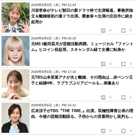
2026年8月6日（木）PM 21:44
川栄李奈がテレビ朝日の新ドラマ枠で主演報道。事務所独
立＆離婚後初の連ドラ出演。榮倉奈々出演の注目作に続き
起用か
0
0
2026年8月6日（木）PM 20:18
元ME:I飯田栞月が芸能活動再開。ミュージカル『ファント
ム』ヒロイン役起用。スキャンダル経て女優に転身か
0
0
2026年8月6日（木）PM 17:16
元TBS山本里菜アナが夫と離婚、その理由は…赤ベンツ王
子と結婚4年、ラブラブぶりアピールも…画像あり
0
2
2026年8月6日（木）PM 15:31
広末涼子がTBS『THE TIME,』出演。双極性障害公表の理
由、今後の芸能活動語る。子供からの言葉明かし批判も…
0
3