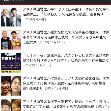
アキナ秋山賢太が半年ぶりに仕事復帰。体調不良で半年
活動休止、『せやねん!』で元気な姿披露。画像あり
（2026年4月4日）
アキナ秋山賢太が重大な病気で入院手術の憶測も…体調
不良で10月から活動休止状態、年末のライブも中止で
心配の声
（2025年11月14日）
『カミオト夜』放送休止、読売テレビ社員の不正請求問
題で打ち切り終了も? 日本テレビ系列局で不祥事相次ぐ
（2023年11月28日）
アキナ秋山賢太が浮気＆元カノとの婚約破棄疑惑。塚本
麻里衣アナに乗り換え結婚? 元同棲相手あいも衝撃暴
露? 画像あり
（2019年2月20日）
アキナ秋山賢太＆塚本麻里衣アナ結婚、キャスト共演し
交際約1年で入籍。山名文和も相方の結婚祝福
（2019年2