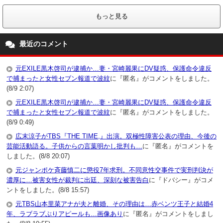
もっと見る
最近のコメント
元EXILE黒木啓司が逮捕か…妻・宮崎麗果にDV疑惑、保護命令違反
で捕まったと女性セブン報道で波紋
に『匿名』がコメントをしました。
(8/9 2:07)
元EXILE黒木啓司が逮捕か…妻・宮崎麗果にDV疑惑、保護命令違反
で捕まったと女性セブン報道で波紋
に『匿名』がコメントをしました。
(8/9 0:49)
広末涼子がTBS『THE TIME,』出演。双極性障害公表の理由、今後の
芸能活動語る。子供からの言葉明かし批判も…
に『匿名』がコメントを
しました。(8/8 20:07)
元ジャンポケ斉藤慎二に懲役7年求刑。不同意性交事件で実刑判決が
濃厚に…被害女性が裁判に出廷、深刻な被害告白
に『ドバシー』がコメ
ントをしました。(8/8 15:57)
元TBS山本里菜アナが夫と離婚、その理由は…赤ベンツ王子と結婚4
年、ラブラブぶりアピールも…画像あり
に『匿名』がコメントをしまし