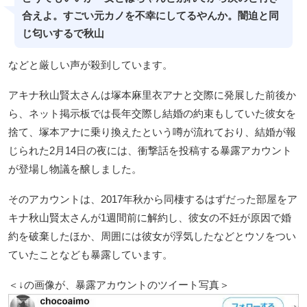
合えよ。すごい元カノを不幸にしてるやんか。闇迫と同
じ匂いするで秋山
などと厳しい声が殺到しています。
アキナ秋山賢太さんは塚本麻里衣アナと交際に発展した前後か
ら、ネット掲示板では長年交際し結婚の約束もしていた彼女を
捨て、塚本アナに乗り換えたという噂が流れており、結婚が報
じられた2月14日の夜には、衝撃話を投稿する暴露アカウント
が登場し物議を醸しました。
そのアカウントは、2017年秋から同棲するはずだった部屋をア
キナ秋山賢太さんが1週間前に解約し、彼女の不妊が原因で婚
約を破棄したほか、周囲には彼女が浮気したなどとウソをつい
ていたことなども暴露しています。
＜↓の画像が、暴露アカウントのツイート写真＞