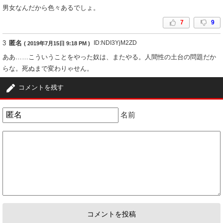
男女なんだから色々あるでしょ。
7
9
3
匿名
ID:NDI3YjM2ZD
( 2019年7月15日 9:18 PM )
ああ……こういうことをやった奴は、またやる。人間性の土台の問題だか
らな。死ぬまで変わりゃせん。
18
1
コメントを残す
4
匿名
ID:ZDU3NGRlM2
( 2019年7月15日 10:29 PM )
名前
アキナ好きだから、ちょっとショック😨
嘘って信じたい😭
1
10
5
匿名
ID:ZDU3NGRlM2
( 2019年7月15日 10:33 PM )
アキナ好きだから、ちょっとショック😨
ガセ情報だと祈っておく😢
1
8