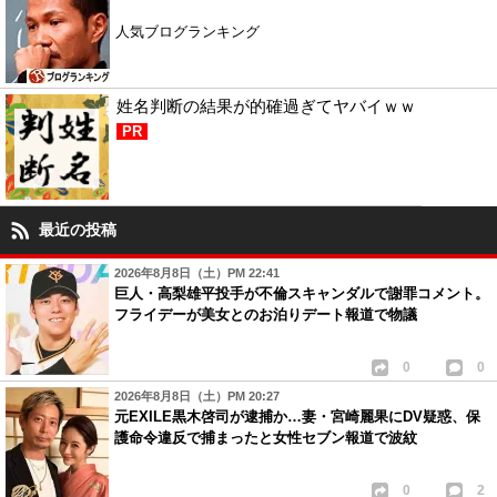
人気ブログランキング
姓名判断の結果が的確過ぎてヤバイｗｗ
PR
最近の投稿
2026年8月8日（土）PM 22:41
巨人・高梨雄平投手が不倫スキャンダルで謝罪コメント。
フライデーが美女とのお泊りデート報道で物議
0
0
2026年8月8日（土）PM 20:27
元EXILE黒木啓司が逮捕か…妻・宮崎麗果にDV疑惑、保
護命令違反で捕まったと女性セブン報道で波紋
0
2