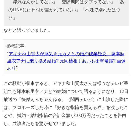
「浮気なんかしてない」「交際期間はダブってない」「あ
のLINEには日付が書かれていない」「不妊で別れたはウ
ソ」
などと語っていました。
アキナ秋山賢太が浮気＆元カノとの婚約破棄疑惑。塚本麻
里衣アナに乗り換え結婚? 元同棲相手あいも衝撃暴露? 画像
あり
この騒動が収束すると、アキナ秋山賢太さんは様々なテレビ番
組でも塚本麻里衣アナとの結婚について語るようになり、12日
放送の『快傑えみちゃんねる』（関西テレビ）に出演した際に
は、プロポーズした時に「好きな指輪を買える券」を渡したこ
とや、婚約・結婚指輪の合計金額が100万円だったことを告白
し、共演者たちを驚かせていました。