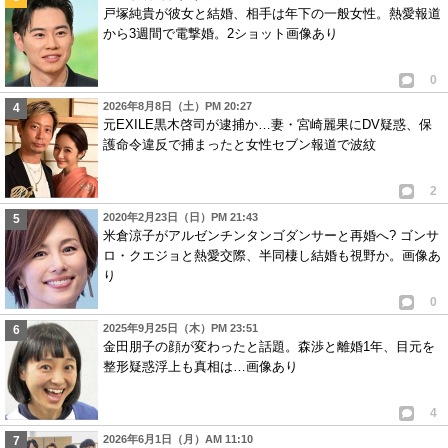
戸塚純貴が彼女と結婚、相手は年下の一般女性。熱愛報道
から3週間で電撃婚。2ショット画像あり
0
2026年8月8日（土）PM 20:27
元EXILE黒木啓司が逮捕か…妻・宮崎麗果にDV疑惑、保
護命令違反で捕まったと女性セブン報道で波紋
2
2020年2月23日（日）PM 21:43
米倉涼子がアルゼンチンタンゴダンサーと再婚へ? ゴンサ
ロ・クエジョと熱愛交際、半同棲し結婚も視野か。画像あ
り
0
2025年9月25日（木）PM 23:51
金田朋子の顔が変わったと話題。森渉と離婚1年、目元を
整形疑惑浮上も真相は…画像あり
4
2026年6月1日（月）AM 11:10