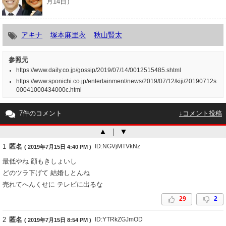
月14日）
アキナ
塚本麻里衣
秋山賢太
参照元
https://www.daily.co.jp/gossip/2019/07/14/0012515485.shtml
https://www.sponichi.co.jp/entertainment/news/2019/07/12/kiji/20190712s
00041000434000c.html
7件のコメント
↓コメント投稿
▲
｜
▼
1
匿名
ID:NGVjMTVkNz
( 2019年7月15日 4:40 PM )
最低やね 顔もきしょいし
どのツラ下げて 結婚しとんね
売れてへんくせに テレビに出るな
29
2
2
匿名
ID:YTRkZGJmOD
( 2019年7月15日 8:54 PM )