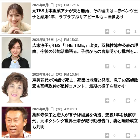
2026年8月6日（木）PM 17:16
元TBS山本里菜アナが夫と離婚、その理由は…赤ベンツ王
子と結婚4年、ラブラブぶりアピールも…画像あり
0
1
2026年8月6日（木）PM 15:31
広末涼子がTBS『THE TIME,』出演。双極性障害公表の理
由、今後の芸能活動語る。子供からの言葉明かし批判も…
0
2
2026年8月6日（木）PM 13:54
寿美花代が94歳で死去、死因は老衰と発表。息子の髙嶋政
宏＆髙嶋政伸が追悼コメント、最期の様子を明かす
0
0
2026年8月6日（木）AM 0:01
薬師寺保栄と恋人が養子縁組届を偽造、懲役1年を検察求
刑。元ボクシング世界王者が犯行動機告白、妻と離婚成立
も判明
0
2