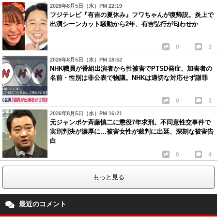
2026年8月5日（水）PM 22:19
フジテレビ『有吉の夏休み』フワちゃんが復帰説。炎上で
出演シーンカット騒動から2年、有吉弘行が匂わせか
0
3
2026年8月5日（水）PM 18:52
NHK職員が番組出演者から性被害でPTSD発症、加害者の
名前・性別は非公表で物議。NHKは適切な対応せず謝罪
0
3
2026年8月5日（水）PM 16:21
元ジャンポケ斉藤慎二に懲役7年求刑。不同意性交事件で
実刑判決が濃厚に…被害女性が裁判に出廷、深刻な被害告
白
0
4
もっと見る
最近のコメント