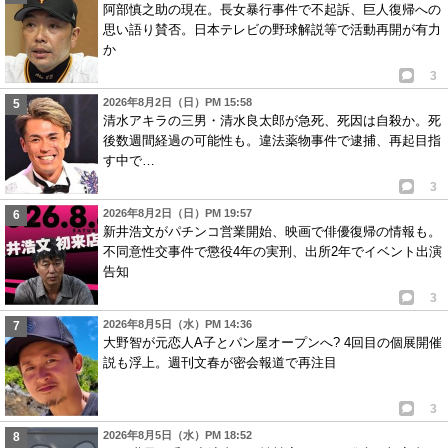
阿部慎之助の現在。長女暴行事件で不起訴、巨人復帰への
思い語り賛否。日本テレビの野球解説等で活動再開が有力
か
3
2026年8月2日（日）PM 15:58
清水アキラの三男・清水良太郎が急死、死因は自殺か。死
後数週間経過の可能性も。違法薬物事件で逮捕、再起目指
す中で…
3
2026年8月2日（日）PM 19:57
新井浩文がパチンコ営業開始、映画で俳優復帰の情報も。
不同意性交事件で懲役4年の実刑、出所2年でイベント出演
告知
3
2026年8月5日（水）PM 14:36
大野智が元恋人A子とパン屋オープンへ? 4回目の個展開催
説も浮上。週刊文春が密会報道で再注目
3
2026年8月5日（水）PM 18:52