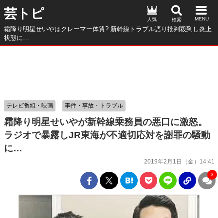
芸トピ
人気
霜降り明星せいやはクレーマー体質? 新幹線トラブル語り批判殺到し炎上
状態に…
テレビ番組・映画
事件・事故・トラブル
霜降り明星せいやが新幹線乗務員の悪口に激怒。
ラジオで暴露しJR東海が不適切応対を謝罪の騒動
に…
2019年2月1日（金）14:41
3