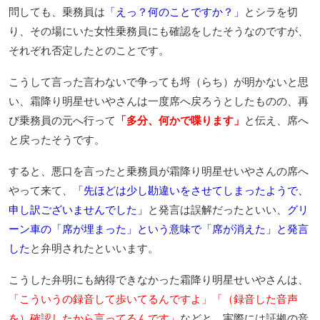
問しても、乗務員は
「えっ？何のことですか？」
とシラを切
り、その場にいた女性乗務員にも確認をしたそうなのですが、
それぞれ否定したとのことです。
こうして言った言わないで争っても埒（らち）が明かないと思
い、霜降り明星せいやさんは一度席へ戻ろうとしたものの、再
び乗務員の元へ行って
「多分、何かで喋ります」
と伝え、席へ
と戻ったそうです。
すると、悪口を言ったと乗務員が霜降り明星せいやさんの席へ
やって来て、
「先ほどは少し勘違いをさせてしまったようで、
申し訳ございませんでした」
と発言は誤解だったといい、
グリ
ーン車の「席が埋まった」という意味で「席が消えた」と発言
した
と弁明されたといいます。
こうした弁明にも納得できなかった霜降り明星せいやさんは、
「こういうの録音して歩いてるんですよ」「（録音した音声
を）確認したから言ってるんです」
などと、実際には証拠の音