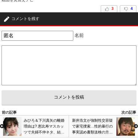
3
4
コメントを残す
名前
前の記事
次の記事
みひろ＆下川真矢の離婚
新井浩文が強制性交容疑
理由は? 恵比寿マスカッ
で家宅捜索…性的暴行の
ツで夫婦不仲ネタ、結婚
事実認め書類送検の方