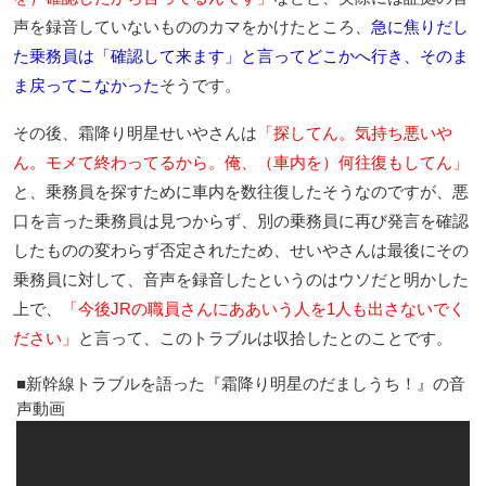
声を録音していないもののカマをかけたところ、
急に焦りだし
た乗務員は「確認して来ます」と言ってどこかへ行き、そのま
ま戻ってこなかった
そうです。
その後、霜降り明星せいやさんは
「探してん。気持ち悪いや
ん。モメて終わってるから。俺、（車内を）何往復もしてん」
と、乗務員を探すために車内を数往復したそうなのですが、悪
口を言った乗務員は見つからず、別の乗務員に再び発言を確認
したものの変わらず否定されたため、せいやさんは最後にその
乗務員に対して、音声を録音したというのはウソだと明かした
上で、
「今後JRの職員さんにああいう人を1人も出さないでく
ださい」
と言って、このトラブルは収拾したとのことです。
新幹線トラブルを語った『霜降り明星のだましうち！』の音
声動画