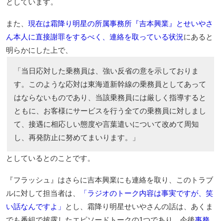
としています。
また、
現在は霜降り明星の所属事務所『吉本興業』とせいやさ
ん本人に直接謝罪をするべく、連絡を取っている状況
にあると
明らかにした上で、
「当日応対した乗務員は、強い反省の意を示しておりま
す。このような応対は東海道新幹線の乗務員としてあって
はならないものであり、当該乗務員には厳しく指導すると
ともに、お客様にサービスを行う全ての乗務員に対しまし
て、接遇に相応しい態度や言葉遣いについて改めて周知
し、再発防止に努めてまいります。」
としているとのことです。
『フラッシュ』はさらに吉本興業にも連絡を取り、このトラブ
ルに対して担当者は、
「ラジオのトーク内容は事実ですが、笑
い話なんですよ」
とし、霜降り明星せいやさんの話は、あくま
でも番組で披露したエピソードトークの1つであり、今後
事務