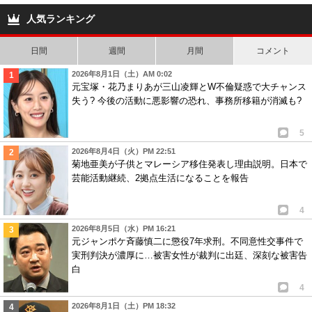
3年で別れブログで報
針。事件報道画像あり
告…
人気ランキング
日間
週間
月間
コメント
2026年8月1日（土）AM 0:02
元宝塚・花乃まりあが三山凌輝とW不倫疑惑で大チャンス
失う? 今後の活動に悪影響の恐れ、事務所移籍が消滅も?
5
2026年8月4日（火）PM 22:51
菊地亜美が子供とマレーシア移住発表し理由説明。日本で
芸能活動継続、2拠点生活になることを報告
4
2026年8月5日（水）PM 16:21
元ジャンポケ斉藤慎二に懲役7年求刑。不同意性交事件で
実刑判決が濃厚に…被害女性が裁判に出廷、深刻な被害告
白
4
2026年8月1日（土）PM 18:32