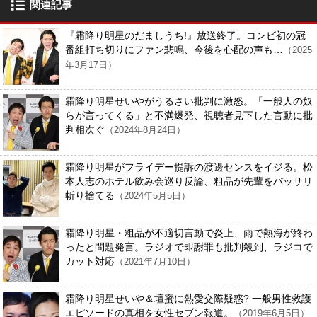
関連記事
『霜降り明星のだましうち!』放送終了。コンビ初の冠
番組打ち切りにファン悲鳴、今後を心配の声も…
（2025
年3月17日）
霜降り明星せいやがうるさい批判に激怒。「一般人の奴
らが言ってくる」と不満爆発、視聴者見下した言動に批
判相次ぐ
（2024年8月24日）
霜降り明星がフライデー提訴の渡邊センスをイジる。松
本人志のホテル飲み会巡り反論、粗品が先輩をバッサリ
斬り捨てる
（2024年5月5日）
霜降り明星・粗品が不適切言動で炎上、雨で熱海が終わ
ったと問題発言。ラジオで即謝罪も批判殺到、ラジコで
カット対応
（2021年7月10日）
霜降り明星せいや＆壇蜜に熱愛交際疑惑? 一般男性救護
エピソードの真相を女性セブン報道。
（2019年6月5日）