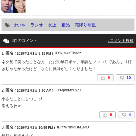
せいや
ラジオ
炎上
粗品
霜降り明星
3件のコメント
↓コメント投稿
1
匿名
ID:NjM4YThiMz
( 2019年2月1日 5:18 PM )
ネタ見て笑ったことな方、ただの早口ボケ、単調なツッコミであんまり好
きじゃなかったけど、さらに興味がなくなりました！
9
10
2
匿名
ID:MjdkMzEyZT
( 2019年2月2日 3:50 AM )
小さなことにしつこっ!
消えるわｗ
9
4
3
匿名
ID:YWNhMDM1MD
( 2019年2月2日 10:55 PM )
粗品を見習えチビ