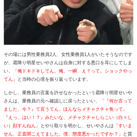
その場には男性乗務員2人、女性乗務員1人がいたそうなのです
が、霜降り明星せいやさんは自身に対する悪口を耳にしてしま
い、
「俺ドキドキしてん。俺、一瞬、え？って。ショックやっ
てん」
と当時の心境を振り返っています。
しかし、乗務員の言葉を許せなかったという霜降り明星せいや
さんは、乗務員の元へ確認しに戻ったといい、
「『何か言って
ました、今？』て言うてん。ほんならメチャクチャ焦って。
『えっ、はい！？』みたいな、メチャクチャしらこい（白々し
い）顔すんねん」
とやり取りを明かし、せいやさんは
「すいま
せん、正直聞こえてました。僕、態度悪かったですか？」
と質