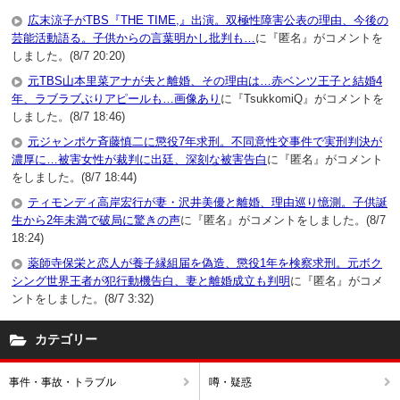
広末涼子がTBS『THE TIME,』出演。双極性障害公表の理由、今後の
芸能活動語る。子供からの言葉明かし批判も…
に『匿名』がコメントを
しました。(8/7 20:20)
元TBS山本里菜アナが夫と離婚、その理由は…赤ベンツ王子と結婚4
年、ラブラブぶりアピールも…画像あり
に『TsukkomiQ』がコメントを
しました。(8/7 18:46)
元ジャンポケ斉藤慎二に懲役7年求刑。不同意性交事件で実刑判決が
濃厚に…被害女性が裁判に出廷、深刻な被害告白
に『匿名』がコメント
をしました。(8/7 18:44)
ティモンディ高岸宏行が妻・沢井美優と離婚、理由巡り憶測。子供誕
生から2年未満で破局に驚きの声
に『匿名』がコメントをしました。(8/7
18:24)
薬師寺保栄と恋人が養子縁組届を偽造、懲役1年を検察求刑。元ボク
シング世界王者が犯行動機告白、妻と離婚成立も判明
に『匿名』がコメ
ントをしました。(8/7 3:32)
カテゴリー
事件・事故・トラブル
噂・疑惑