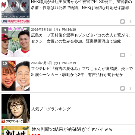
NHK職員が番組出演者から性被害でPTSD発症、加害者の
名前・性別は非公表で物議。NHKは適切な対応せず謝罪
3
2026年8月3日（月）PM 16:19
広島カープ田村俊介選手もゾンビタバコの売人と繋がり、
セクシー女優との飲み会参加。証拠動画流出で波紋
3
2026年8月5日（水）PM 22:19
フジテレビ『有吉の夏休み』フワちゃんが復帰説。炎上で
出演シーンカット騒動から2年、有吉弘行が匂わせか
3
人気ブログランキング
姓名判断の結果が的確過ぎてヤバイｗｗ