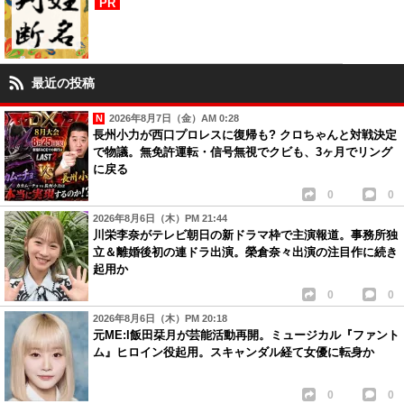
PR
最近の投稿
2026年8月7日（金）AM 0:28
長州小力が西口プロレスに復帰も? クロちゃんと対戦決定
で物議。無免許運転・信号無視でクビも、3ヶ月でリング
に戻る
0
0
2026年8月6日（木）PM 21:44
川栄李奈がテレビ朝日の新ドラマ枠で主演報道。事務所独
立＆離婚後初の連ドラ出演。榮倉奈々出演の注目作に続き
起用か
0
0
2026年8月6日（木）PM 20:18
元ME:I飯田栞月が芸能活動再開。ミュージカル『ファント
ム』ヒロイン役起用。スキャンダル経て女優に転身か
0
0