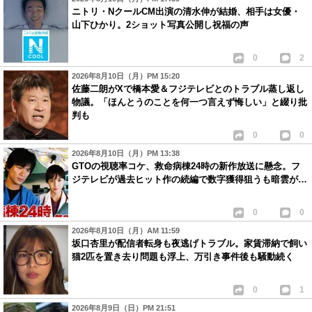
ニトリ・NクールCM出演の清水伸が結婚、相手は女優・
山下ひかり。2ショット写真公開し祝福の声
0
2
2026年8月10日（月）PM 15:20
佐藤二朗がXで橋本愛＆フジテレビとのトラブル蒸し返し
物議。「ほんとうのことを何一つ言えず悔しい」と綴り批
判も
0
0
2026年8月10日（月）PM 13:38
GTOの視聴率コケ、救命病棟24時の新作放送に懸念。フ
ジテレビが過去ヒット作の続編で数字獲得狙うも暗雲が…
0
0
2026年8月10日（月）AM 11:59
坂口杏里が配信者転身も夜逃げトラブル。家賃滞納で飼い
猫2匹を置き去り問題も浮上、万引き事件後も騒動続く
0
1
2026年8月9日（日）PM 21:51