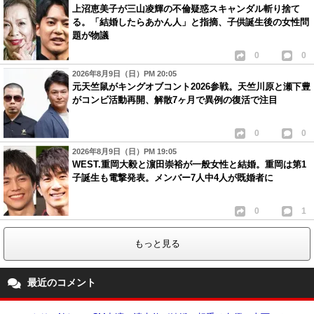
上沼恵美子が三山凌輝の不倫疑惑スキャンダル斬り捨て
る。「結婚したらあかん人」と指摘、子供誕生後の女性問
題が物議
0
0
2026年8月9日（日）PM 20:05
元天竺鼠がキングオブコント2026参戦。天竺川原と瀬下豊
がコンビ活動再開、解散7ヶ月で異例の復活で注目
0
0
2026年8月9日（日）PM 19:05
WEST.重岡大毅と濵田崇裕が一般女性と結婚。重岡は第1
子誕生も電撃発表。メンバー7人中4人が既婚者に
0
1
もっと見る
最近のコメント