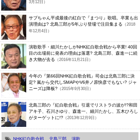
3月12日）
サブちゃん平成最後の紅白で『まつり』歌唱。卒業も出
演理由は? 北島三郎が5年ぶり登場で注目集まる
（2018
年12月4日）
演歌歌手・細川たかしがNHK紅白歌合戦から卒業! 40回
目の出場前に発表の理由は落選? 北島三郎、森進一に続
き大物が去る
（2016年11月21日）
今年の『第66回NHK紅白歌合戦』司会は北島三郎に決
定? 嵐から交代しSMAPやV6井ノ原快彦でもない? ジャ
ニーズは降板?
（2015年9月30日）
北島三郎の『紅白歌合戦』引退でリストラの波が!?和田
アキ子、石川さゆり、森進一、細川たかし、五木ひろし
がターゲットに!?
（2013年12月9日）
NHK紅白歌合戦
北島三郎
演歌