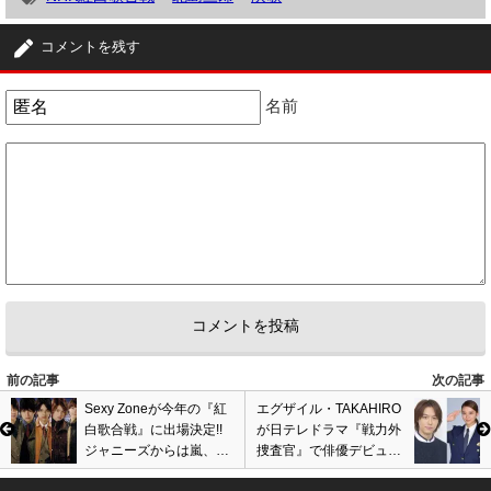
コメントを残す
名前
前の記事
次の記事
Sexy Zoneが今年の『紅
エグザイル・TAKAHIRO
白歌合戦』に出場決定!!
が日テレドラマ『戦力外
ジャニーズからは嵐、
捜査官』で俳優デビュー
SMAP、TOKIO、関ジャ
決定!!武井咲と共演!