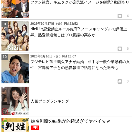
ファン歓喜。キムタクが庶民派イメージを継承? 動画あり
4
2025年10月17日（金）PM 23:52
NiziUは恋愛禁止ルール厳守? ノースキャンダルで評価上
昇。熱愛報道無しはプロ意識の高さか
5
2026年3月16日（月）PM 13:07
フジテレビ酒主義久アナが結婚、相手は一般企業勤務の女
性。宮澤智アナとの熱愛報道で話題になった過去も
0
人気ブログランキング
姓名判断の結果が的確過ぎてヤバイｗｗ
PR