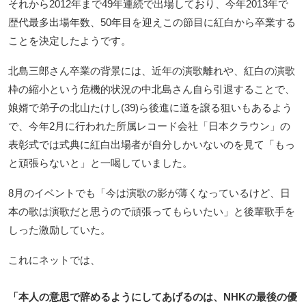
それから2012年まで49年連続で出場しており、今年2013年で
歴代最多出場年数、50年目を迎えこの節目に紅白から卒業する
ことを決定したようです。
北島三郎さん卒業の背景には、近年の演歌離れや、紅白の演歌
枠の縮小という危機的状況の中北島さん自ら引退することで、
娘婿で弟子の北山たけし(39)ら後進に道を譲る狙いもあるよう
で、今年2月に行われた所属レコード会社「日本クラウン」の
表彰式では式典に紅白出場者が自分しかいないのを見て「もっ
と頑張らないと」と一喝していました。
8月のイベントでも「今は演歌の影が薄くなっているけど、日
本の歌は演歌だと思うので頑張ってもらいたい」と後輩歌手を
しった激励していた。
これにネットでは、
「本人の意思で辞めるようにしてあげるのは、NHKの最後の優