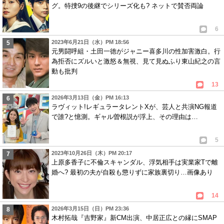
グ。特捜9の後継でシリーズ化も? ネットで賛否両論
6
2023年6月21日（水）PM 18:56
元男闘呼組・土田一徳がジャニー喜多川の性加害激白。行
為拒否にズルいと激怒＆無視、見て見ぬふり東山紀之の言
動も批判
13
2026年3月13日（金）PM 16:13
ラヴィット!レギュラータレントXが、芸人と共演NG報道
で誰?と憶測。ギャル曽根説が浮上、その理由は…
5
2023年10月26日（木）PM 20:17
上原多香子に不倫スキャンダル、浮気相手は実業家Tで離
婚へ? 最初の夫が自殺も懲りずに家族裏切り…画像あり
14
2026年3月15日（日）PM 23:36
木村拓哉『吉野家』新CM出演、中居正広との縁にSMAP