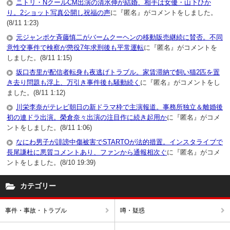
ニトリ・NクールCM出演の清水伸が結婚、相手は女優・山下ひか
り。2ショット写真公開し祝福の声
に『匿名』がコメントをしました。
(8/11 1:23)
元ジャンポケ斉藤慎二がバームクーヘンの移動販売継続に賛否。不同
意性交事件で検察が懲役7年求刑後も平常運転
に『匿名』がコメントを
しました。(8/11 1:15)
坂口杏里が配信者転身も夜逃げトラブル。家賃滞納で飼い猫2匹を置
き去り問題も浮上、万引き事件後も騒動続く
に『匿名』がコメントをし
ました。(8/11 1:12)
川栄李奈がテレビ朝日の新ドラマ枠で主演報道。事務所独立＆離婚後
初の連ドラ出演。榮倉奈々出演の注目作に続き起用か
に『匿名』がコメ
ントをしました。(8/11 1:06)
なにわ男子が誹謗中傷被害でSTARTOが法的措置。インスタライブで
長尾謙杜に悪質コメントあり、ファンから通報相次ぐ
に『匿名』がコメ
ントをしました。(8/10 19:39)
カテゴリー
事件・事故・トラブル
噂・疑惑