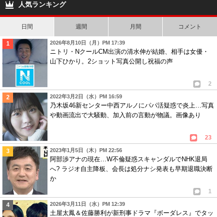
ニ∞の5枠!!
人気ランキング
日間
週間
月間
コメント
2026年8月10日（月）PM 17:39
ニトリ・NクールCM出演の清水伸が結婚、相手は女優・
山下ひかり。2ショット写真公開し祝福の声
2
2022年3月2日（水）PM 16:59
乃木坂46新センター中西アルノにパパ活疑惑で炎上…写真
や動画流出で大騒動、加入前の言動が物議。画像あり
23
2023年1月5日（木）PM 22:56
阿部渉アナの現在…W不倫疑惑スキャンダルでNHK退局
へ? ラジオ自主降板、会長は処分ナシ発表も早期退職決断
か
1
2026年3月11日（水）PM 12:39
土屋太鳳＆佐藤勝利が新刑事ドラマ『ボーダレス』でタッ