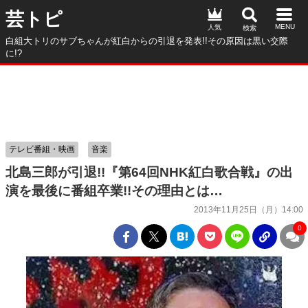
芸トピ
人気
白組大トリのサブちゃんが紅白からの引退を発表!!その原因は黒い交際
に!?
テレビ番組・映画
音楽
北島三郎が引退!!『第64回NHK紅白歌合戦』の出
演を最後に番組卒業!!その理由とは…
2013年11月25日（月）14:00
0