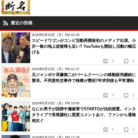
最近の投稿
2026年8月10日（月）PM 22:45
スピードワゴンがコンビ活動再開後初のメディア出演。小
沢一敬の地上波復帰も近い? YouTubeも開始し活動の幅広
げる
0
0
2026年8月10日（月）PM 21:37
元ジャンポケ斉藤慎二がバームクーヘンの移動販売継続に
賛否。不同意性交事件で検察が懲役7年求刑後も平常運転
0
1
2026年8月10日（月）PM 19:05
なにわ男子が誹謗中傷被害でSTARTOが法的措置。インス
タライブで長尾謙杜に悪質コメントあり、ファンから通報
相次ぐ
0
1
2026年8月10日（月）PM 17:39