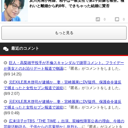
及川光博が再婚、相手は一般女性で第1子妊娠も報告。檀
れいと離婚から約8年、できちゃった結婚に賛否
0
0
もっと見る
最近のコメント
巨人・高梨雄平投手が不倫スキャンダルで謝罪コメント。フライデー
が美女とのお泊りデート報道で物議
に『匿名』がコメントをしました。
(8/9 14:25)
元EXILE黒木啓司が逮捕か…妻・宮崎麗果にDV疑惑、保護命令違反
で捕まったと女性セブン報道で波紋
に『匿名』がコメントをしました。
(8/9 2:07)
元EXILE黒木啓司が逮捕か…妻・宮崎麗果にDV疑惑、保護命令違反
で捕まったと女性セブン報道で波紋
に『匿名』がコメントをしました。
(8/9 0:49)
広末涼子がTBS『THE TIME,』出演。双極性障害公表の理由、今後の
芸能活動語る。子供からの言葉明かし批判も…
に『匿名』がコメントを