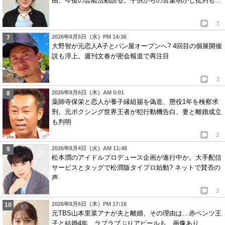
由、今後の芸能活動語る。子供からの言葉明かし批判も…
3
2026年8月5日（水）PM 14:36
大野智が元恋人A子とパン屋オープンへ? 4回目の個展開催
説も浮上。週刊文春が密会報道で再注目
3
2026年8月6日（木）AM 0:01
薬師寺保栄と恋人が養子縁組届を偽造、懲役1年を検察求
刑。元ボクシング世界王者が犯行動機告白、妻と離婚成立
も判明
2
2026年8月4日（火）AM 11:48
松本潤のアイドルプロデュース企画が進行中か。大手配信
サービスとタッグで松潤版タイプロ始動? ネットで賛否の
声
2
2026年8月6日（木）PM 17:16
元TBS山本里菜アナが夫と離婚、その理由は…赤ベンツ王
子と結婚4年、ラブラブぶりアピールも…画像あり