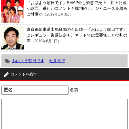
『おはよう朝日です』SMAP外し疑惑で炎上…井上公造
が謝罪、番組がコメントも批判続く。ジャニーズ事務所
に忖度か
（2019年2月3日）
東京都知事選出馬騒動の石田純一『おはよう朝日です』
にレギュラー復帰決定も、ネットでは需要無しと批判の
声
（2016年8月1日）
おはよう朝日です
七井貴行
コメントを残す
名前