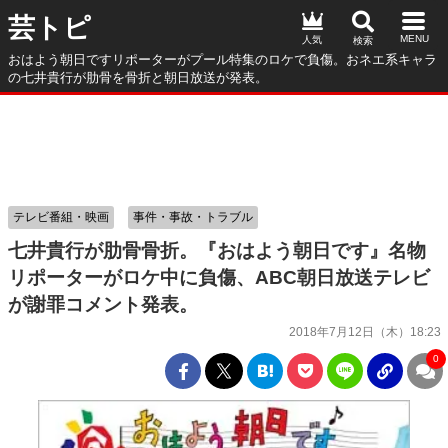
芸トピ
人気
おはよう朝日ですリポーターがプール特集のロケで負傷。おネエ系キャラ
の七井貴行が肋骨を骨折と朝日放送が発表。
テレビ番組・映画
事件・事故・トラブル
七井貴行が肋骨骨折。『おはよう朝日です』名物
リポーターがロケ中に負傷、ABC朝日放送テレビ
が謝罪コメント発表。
2018年7月12日（木）18:23
0