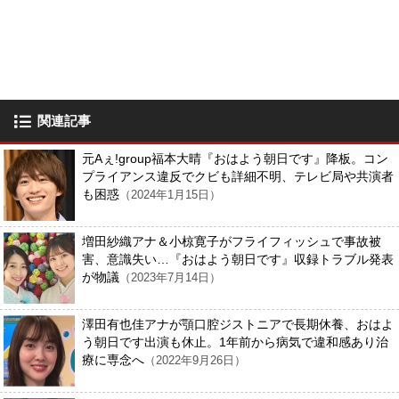
関連記事
元Aぇ!group福本大晴『おはよう朝日です』降板。コン
プライアンス違反でクビも詳細不明、テレビ局や共演者
も困惑
（2024年1月15日）
増田紗織アナ＆小椋寛子がフライフィッシュで事故被
害、意識失い…『おはよう朝日です』収録トラブル発表
が物議
（2023年7月14日）
澤田有也佳アナが顎口腔ジストニアで長期休養、おはよ
う朝日です出演も休止。1年前から病気で違和感あり治
療に専念へ
（2022年9月26日）