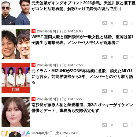
元天竺鼠がキングオブコント2026参戦。天竺川原と瀬下豊
がコンビ活動再開、解散7ヶ月で異例の復活で注目
0
0
2026年8月9日（日）PM 19:05
WEST.重岡大毅と濵田崇裕が一般女性と結婚。重岡は第1
子誕生も電撃発表。メンバー7人中4人が既婚者に
0
0
2026年8月9日（日）PM 17:56
元ドラム・MIZUHOがZONE再結成に意欲、消えたMIYU
にも言及。芸能界復帰から2年、メンバーとのやり取り語
る
0
0
2026年8月9日（日）PM 15:27
南沙良が藤原大祐と熱愛報道。第2のガッキーがイケメン
俳優とデート、事務所も交際否定せず
0
0
2026年8月8日（土）PM 22:41