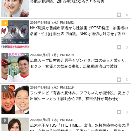
芸能活動継続、2拠点生活になることを報告
4
2026年8月5日（水）PM 18:52
NHK職員が番組出演者から性被害でPTSD発症、加害者の
名前・性別は非公表で物議。NHKは適切な対応せず謝罪
3
2026年8月3日（月）PM 16:19
広島カープ田村俊介選手もゾンビタバコの売人と繋がり、
セクシー女優との飲み会参加。証拠動画流出で波紋
3
2026年8月5日（水）PM 22:19
フジテレビ『有吉の夏休み』フワちゃんが復帰説。炎上で
出演シーンカット騒動から2年、有吉弘行が匂わせか
3
2026年8月6日（木）PM 15:31
広末涼子がTBS『THE TIME,』出演。双極性障害公表の理