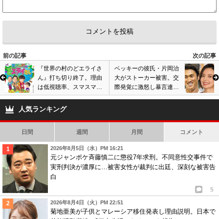
前の記事
次の記事
『世界の村のどエライさ
ベッキーの彼氏・片岡治
ん』打ち切り終了。理由
大がストーカー被害。交
は低視聴率、スマスマの
際発覚に激怒し暴言連
呪い説も? フジテレビの
発、嫌がらせ行為受け警
番組大コケで苦戦続く
察へ相談
人気ランキング
日間
週間
月間
コメント
2026年8月5日（水）PM 16:21
元ジャンポケ斉藤慎二に懲役7年求刑。不同意性交事件で
実刑判決が濃厚に…被害女性が裁判に出廷、深刻な被害告
白
5
2026年8月4日（火）PM 22:51
菊地亜美が子供とマレーシア移住発表し理由説明。日本で