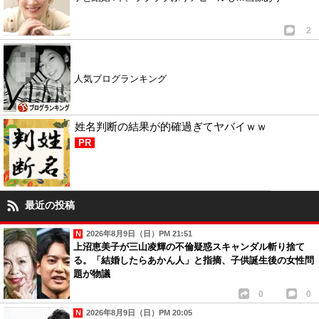
2
人気ブログランキング
姓名判断の結果が的確過ぎてヤバイｗｗ
PR
最近の投稿
2026年8月9日（日）PM 21:51
上沼恵美子が三山凌輝の不倫疑惑スキャンダル斬り捨て
る。「結婚したらあかん人」と指摘、子供誕生後の女性問
題が物議
0
0
2026年8月9日（日）PM 20:05