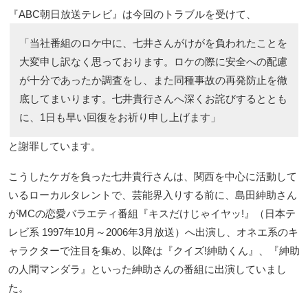
『ABC朝日放送テレビ』は今回のトラブルを受けて、
「当社番組のロケ中に、七井さんがけがを負われたことを
大変申し訳なく思っております。ロケの際に安全への配慮
が十分であったか調査をし、また同種事故の再発防止を徹
底してまいります。七井貴行さんへ深くお詫びするととも
に、1日も早い回復をお祈り申し上げます」
と謝罪しています。
こうしたケガを負った七井貴行さんは、関西を中心に活動して
いるローカルタレントで、芸能界入りする前に、島田紳助さん
がMCの恋愛バラエティ番組『キスだけじゃイヤッ!』（日本テ
レビ系 1997年10月～2006年3月放送）へ出演し、オネエ系のキ
ャラクターで注目を集め、以降は『クイズ!紳助くん』、『紳助
の人間マンダラ』といった紳助さんの番組に出演していまし
た。