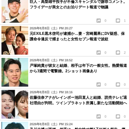
巨人・高梨雄平投手が不倫スキャンダルで謝罪コメント。
フライデーが美女とのお泊りデート報道で物議
0
1
2026年8月8日（土）PM 20:27
元EXILE黒木啓司が逮捕か…妻・宮崎麗果にDV疑惑、保
護命令違反で捕まったと女性セブン報道で波紋
0
2
2026年8月8日（土）PM 18:52
戸塚純貴が彼女と結婚、相手は年下の一般女性。熱愛報道
から3週間で電撃婚。2ショット画像あり
0
0
2026年8月8日（土）PM 18:16
佐藤佳奈アナがレインボー池田直人と結婚、読売テレビ退
社理由が判明。ツインプラネット所属し新たな活動開始へ
0
0
2026年8月8日（土）PM 15:24