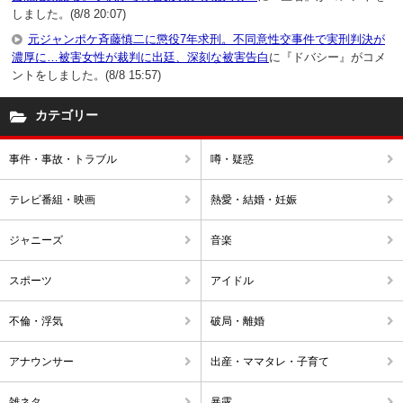
しました。(8/8 20:07)
元ジャンポケ斉藤慎二に懲役7年求刑。不同意性交事件で実刑判決が
濃厚に…被害女性が裁判に出廷、深刻な被害告白
に『ドバシー』がコメ
ントをしました。(8/8 15:57)
カテゴリー
事件・事故・トラブル
噂・疑惑
テレビ番組・映画
熱愛・結婚・妊娠
ジャニーズ
音楽
スポーツ
アイドル
不倫・浮気
破局・離婚
アナウンサー
出産・ママタレ・子育て
雑ネタ
暴露