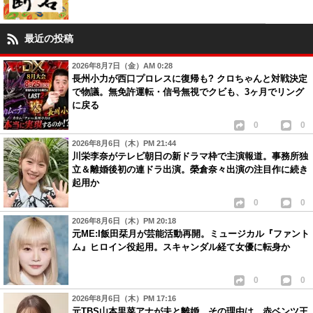
最近の投稿
2026年8月7日（金）AM 0:28
長州小力が西口プロレスに復帰も? クロちゃんと対戦決定
で物議。無免許運転・信号無視でクビも、3ヶ月でリング
に戻る
0
0
2026年8月6日（木）PM 21:44
川栄李奈がテレビ朝日の新ドラマ枠で主演報道。事務所独
立＆離婚後初の連ドラ出演。榮倉奈々出演の注目作に続き
起用か
0
0
2026年8月6日（木）PM 20:18
元ME:I飯田栞月が芸能活動再開。ミュージカル『ファント
ム』ヒロイン役起用。スキャンダル経て女優に転身か
0
0
2026年8月6日（木）PM 17:16
元TBS山本里菜アナが夫と離婚、その理由は…赤ベンツ王