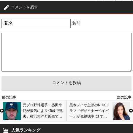
0
0
コメントを残す
3
匿名
ID:ZWQ0ZGEzZT
( 2015年10月18日 5:14 PM )
名前
本当に日本の恥。
0
0
4
匿名
ID:NWQ3MjM1Yj
( 2015年10月18日 7:35 PM )
セクハラせずとも芸が無いから芸能界の恥！！もう誰も必要としてない。
0
0
前の記事
次の記事
元プロ野球選手・盛田幸
黒木メイサ主演のNHKド
妃が病気により45歳で死
ラマ『デザイナーベイビ
去。横浜大洋と近鉄で活
ー』が低視聴率に! すっ
躍し脳腫瘍から奇跡の復
ぴん画像に絶賛の声も数
活も、転移を繰り返し帰
字伸びず大コケ
人気ランキング