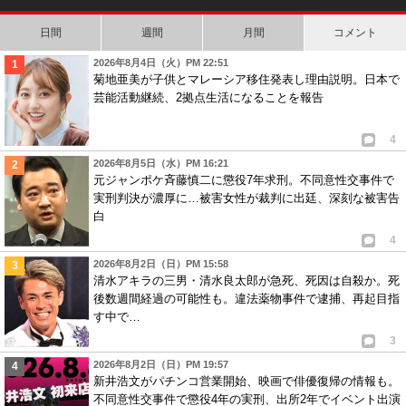
らぬ人に
日間
週間
月間
コメント
2026年8月4日（火）PM 22:51
菊地亜美が子供とマレーシア移住発表し理由説明。日本で
芸能活動継続、2拠点生活になることを報告
4
2026年8月5日（水）PM 16:21
元ジャンポケ斉藤慎二に懲役7年求刑。不同意性交事件で
実刑判決が濃厚に…被害女性が裁判に出廷、深刻な被害告
白
4
2026年8月2日（日）PM 15:58
清水アキラの三男・清水良太郎が急死、死因は自殺か。死
後数週間経過の可能性も。違法薬物事件で逮捕、再起目指
す中で…
3
2026年8月2日（日）PM 19:57
新井浩文がパチンコ営業開始、映画で俳優復帰の情報も。
不同意性交事件で懲役4年の実刑、出所2年でイベント出演