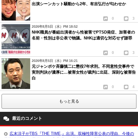
出演シーンカット騒動から2年、有吉弘行が匂わせか
0
3
2026年8月5日（水）PM 18:52
NHK職員が番組出演者から性被害でPTSD発症、加害者の
名前・性別は非公表で物議。NHKは適切な対応せず謝罪
0
3
2026年8月5日（水）PM 16:21
元ジャンポケ斉藤慎二に懲役7年求刑。不同意性交事件で
実刑判決が濃厚に…被害女性が裁判に出廷、深刻な被害告
白
0
4
もっと見る
最近のコメント
広末涼子がTBS『THE TIME,』出演。双極性障害公表の理由、今後の