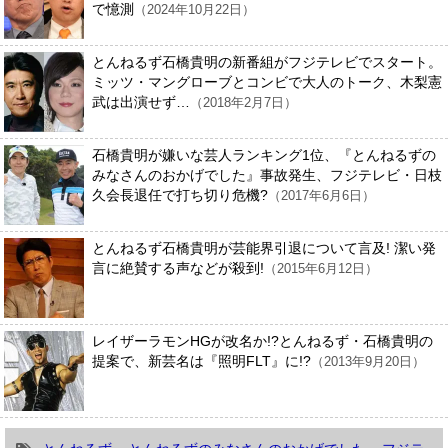
で憶測
（2024年10月22日）
とんねるず石橋貴明の新番組がフジテレビでスタート。
ミッツ・マングローブとコンビで大人のトーク、木梨憲
武は出演せず…
（2018年2月7日）
石橋貴明が嫌いな芸人ランキング1位、『とんねるずの
みなさんのおかげでした』事故発生、フジテレビ・日枝
久会長退任で打ち切り危機?
（2017年6月6日）
とんねるず石橋貴明が芸能界引退について言及! 潔い発
言に絶賛する声などが殺到!
（2015年6月12日）
レイザーラモンHGが改名か!?とんねるず・石橋貴明の
提案で、新芸名は『照明FLT』に!?
（2013年9月20日）