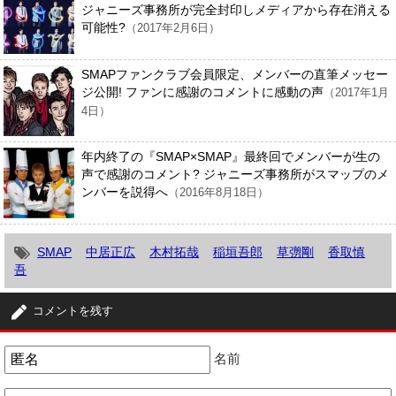
ジャニーズ事務所が完全封印しメディアから存在消える
可能性?
（2017年2月6日）
SMAPファンクラブ会員限定、メンバーの直筆メッセー
ジ公開! ファンに感謝のコメントに感動の声
（2017年1月
4日）
年内終了の『SMAP×SMAP』最終回でメンバーが生の
声で感謝のコメント? ジャニーズ事務所がスマップのメ
ンバーを説得へ
（2016年8月18日）
SMAP
中居正広
木村拓哉
稲垣吾郎
草彅剛
香取慎
吾
コメントを残す
名前