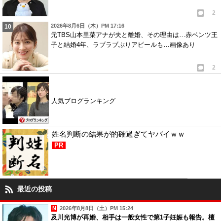
2
2026年8月6日（木）PM 17:16
元TBS山本里菜アナが夫と離婚、その理由は…赤ベンツ王
子と結婚4年、ラブラブぶりアピールも…画像あり
2
人気ブログランキング
姓名判断の結果が的確過ぎてヤバイｗｗ
PR
最近の投稿
2026年8月8日（土）PM 15:24
及川光博が再婚、相手は一般女性で第1子妊娠も報告。檀