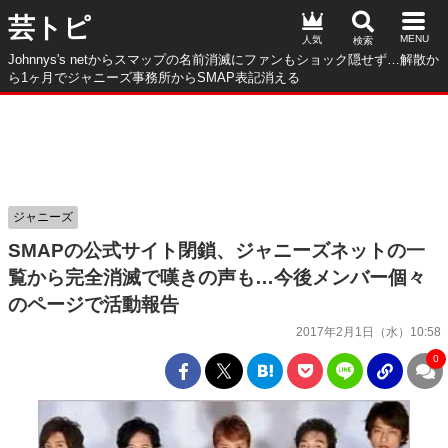
芸トピ
人気
Johnnys's netからスマップの名前消滅にファンもショック隠せず…解散か
ら1ヶ月でジャニーズ事務所からSMAP表記消える
ジャニーズ
SMAPの公式サイト閉鎖、ジャニーズネットの一
覧から完全消滅で嘆きの声も…今後メンバー個々
のページで活動報告
2017年2月1日（水）10:58
0