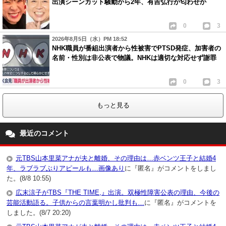
出演シーンカット騒動から2年、有吉弘行が匂わせか
0
3
2026年8月5日（水）PM 18:52
NHK職員が番組出演者から性被害でPTSD発症、加害者の
名前・性別は非公表で物議。NHKは適切な対応せず謝罪
0
3
もっと見る
最近のコメント
元TBS山本里菜アナが夫と離婚、その理由は…赤ベンツ王子と結婚4
年、ラブラブぶりアピールも…画像あり
に『匿名』がコメントをしまし
た。(8/8 10:55)
広末涼子がTBS『THE TIME,』出演。双極性障害公表の理由、今後の
芸能活動語る。子供からの言葉明かし批判も…
に『匿名』がコメントを
しました。(8/7 20:20)