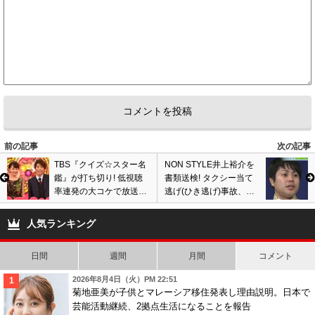
前の記事
次の記事
TBS『クイズ☆スター名
NON STYLE井上裕介を
鑑』が打ち切り! 低視聴
書類送検! タクシー当て
率連発の大コケで放送開
逃げ(ひき逃げ)事故、被
始3ヶ月、最終回の告知
害者と示談成立し不起訴
も無く終了…
処分に?
人気ランキング
日間
週間
月間
コメント
2026年8月4日（火）PM 22:51
菊地亜美が子供とマレーシア移住発表し理由説明。日本で
芸能活動継続、2拠点生活になることを報告