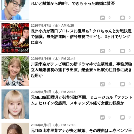
れいと離婚から約8年、できちゃった結婚に賛否
0
0
2026年8月7日（金）AM 0:28
長州小力が西口プロレスに復帰も? クロちゃんと対戦決定
で物議。無免許運転・信号無視でクビも、3ヶ月でリング
に戻る
0
0
2026年8月6日（木）PM 21:44
川栄李奈がテレビ朝日の新ドラマ枠で主演報道。事務所独
立＆離婚後初の連ドラ出演。榮倉奈々出演の注目作に続き
起用か
0
0
2026年8月6日（木）PM 20:18
元ME:I飯田栞月が芸能活動再開。ミュージカル『ファント
ム』ヒロイン役起用。スキャンダル経て女優に転身か
0
0
2026年8月6日（木）PM 17:16
元TBS山本里菜アナが夫と離婚、その理由は…赤ベンツ王