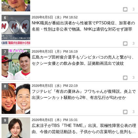
3
2026年8月5日（水）PM 18:52
NHK職員が番組出演者から性被害でPTSD発症、加害者の
名前・性別は非公表で物議。NHKは適切な対応せず謝罪
3
2026年8月3日（月）PM 16:19
広島カープ田村俊介選手もゾンビタバコの売人と繋がり、
セクシー女優との飲み会参加。証拠動画流出で波紋
3
2026年8月5日（水）PM 22:19
フジテレビ『有吉の夏休み』フワちゃんが復帰説。炎上で
出演シーンカット騒動から2年、有吉弘行が匂わせか
3
2026年8月6日（木）PM 15:31
広末涼子がTBS『THE TIME,』出演。双極性障害公表の理
由、今後の芸能活動語る。子供からの言葉明かし批判も…