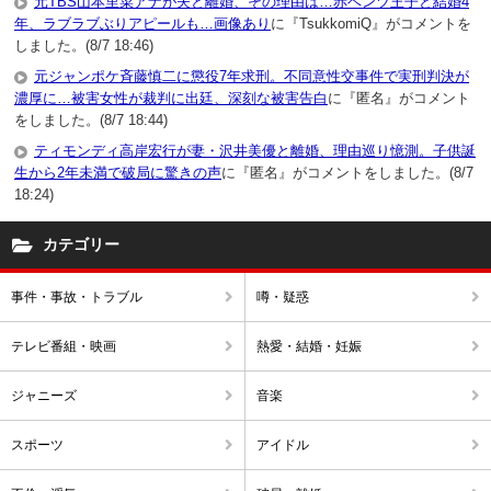
元TBS山本里菜アナが夫と離婚、その理由は…赤ベンツ王子と結婚4
年、ラブラブぶりアピールも…画像あり
に『TsukkomiQ』がコメントを
しました。(8/7 18:46)
元ジャンポケ斉藤慎二に懲役7年求刑。不同意性交事件で実刑判決が
濃厚に…被害女性が裁判に出廷、深刻な被害告白
に『匿名』がコメント
をしました。(8/7 18:44)
ティモンディ高岸宏行が妻・沢井美優と離婚、理由巡り憶測。子供誕
生から2年未満で破局に驚きの声
に『匿名』がコメントをしました。(8/7
18:24)
カテゴリー
事件・事故・トラブル
噂・疑惑
テレビ番組・映画
熱愛・結婚・妊娠
ジャニーズ
音楽
スポーツ
アイドル