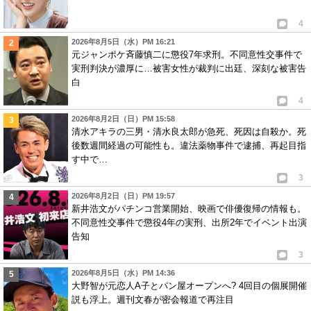
4
2026年8月5日（水）PM 16:21
元ジャンポケ斉藤慎二に懲役7年求刑。不同意性交事件で
実刑判決が濃厚に…被害女性が裁判に出廷、深刻な被害告
白
4
2026年8月2日（日）PM 15:58
清水アキラの三男・清水良太郎が急死、死因は自殺か。死
後数週間経過の可能性も。違法薬物事件で逮捕、再起目指
す中で…
3
2026年8月2日（日）PM 19:57
新井浩文がパチンコ営業開始、映画で俳優復帰の情報も。
不同意性交事件で懲役4年の実刑、出所2年でイベント出演
告知
3
2026年8月5日（水）PM 14:36
大野智が元恋人A子とパン屋オープンへ? 4回目の個展開催
説も浮上。週刊文春が密会報道で再注目