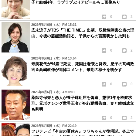
子と結婚4年、ラブラブぶりアピールも…画像あり
0
2
2026年8月6日（木）PM 15:31
広末涼子がTBS『THE TIME,』出演。双極性障害公表の理
由、今後の芸能活動語る。子供からの言葉明かし批判も…
0
2
2026年8月6日（木）PM 13:54
寿美花代が94歳で死去、死因は老衰と発表。息子の髙嶋政
宏＆髙嶋政伸が追悼コメント、最期の様子を明かす
0
0
2026年8月6日（木）AM 0:01
薬師寺保栄と恋人が養子縁組届を偽造、懲役1年を検察求
刑。元ボクシング世界王者が犯行動機告白、妻と離婚成立
も判明
0
2
2026年8月5日（水）PM 22:19
フジテレビ『有吉の夏休み』フワちゃんが復帰説。炎上で