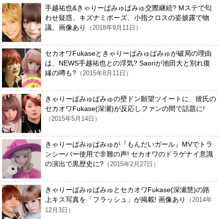
手越祐也&きゃりーぱみゅぱみゅ交際継続? Mステで匂
わせ疑惑、キズナミポーズ、小指クロスの姿披露で物
議。画像あり
（2018年9月11日）
セカオワFukaseときゃりーぱみゅぱみゅが破局の理由
は、NEWS手越祐也との浮気? Saoriが池田大と別れ復
縁の噂も?
（2015年8月11日）
きゃりーぱみゅぱみゅの壁ドン願望ツイートに、彼氏の
セカオワFukase(深瀬)が反応しファンの間で話題に!
（2015年5月14日）
きゃりーぱみゅぱみゅが『もんだいガール』MVでトラ
ンシーバー使用で非難の声! セカオワのドラゲナイ意識
の演出で黒歴史に?
（2015年2月27日）
きゃりーぱみゅぱみゅとセカオワFukase(深瀬慧)の路
上キス写真を「フラッシュ」が掲載! 画像あり
（2014年
12月3日）