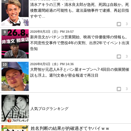
清水アキラの三男・清水良太郎が急死、死因は自殺か。死
後数週間経過の可能性も。違法薬物事件で逮捕、再起目指
す中で…
3
2026年8月2日（日）PM 19:57
新井浩文がパチンコ営業開始、映画で俳優復帰の情報も。
不同意性交事件で懲役4年の実刑、出所2年でイベント出演
告知
3
2026年8月5日（水）PM 14:36
大野智が元恋人A子とパン屋オープンへ? 4回目の個展開催
説も浮上。週刊文春が密会報道で再注目
3
人気ブログランキング
姓名判断の結果が的確過ぎてヤバイｗｗ