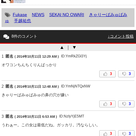
Fukase
NEWS
SEKAI NO OWARI
きゃりーぱみゅぱみ
ゅ
手越祐也
8件のコメント
↓コメント投稿
▲
｜
▼
1
匿名
ID:YmRkZGI3Yj
( 2014年10月11日 12:29 AM )
オワコンちんちくりんばっかり
3
3
2
匿名
ID:YmNjNTQxNW
( 2014年10月11日 12:48 AM )
きゃりーぱみゅぱみゅの鼻の穴が嫌い
3
3
3
匿名
ID:NzIyYjE5MT
( 2014年10月11日 6:53 AM )
うわぁー。この女は最低だね。ガッカリ。汚ならしい。
3
3