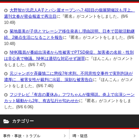
大野智が元恋人A子とパン屋オープンへ? 4回目の個展開催説も浮上。
週刊文春が密会報道で再注目
に『匿名』がコメントをしました。(8/6
10:49)
菊地亜美が子供とマレーシア移住発表し理由説明。日本で芸能活動継
続、2拠点生活になることを報告
に『匿名』がコメントをしました。(8/6
10:48)
NHK職員が番組出演者から性被害でPTSD発症、加害者の名前・性別
は非公表で物議。NHKは適切な対応せず謝罪
に『ほんこん』がコメント
をしました。(8/6 7:47)
元ジャンポケ斉藤慎二に懲役7年求刑。不同意性交事件で実刑判決が
濃厚に…被害女性が裁判に出廷、深刻な被害告白
に『ほんこん』がコメ
ントをしました。(8/6 7:46)
フジテレビ『有吉の夏休み』フワちゃんが復帰説。炎上で出演シーン
カット騒動から2年、有吉弘行が匂わせか
に『匿名』がコメントをしま
した。(8/6 6:06)
カテゴリー
事件・事故・トラブル
噂・疑惑