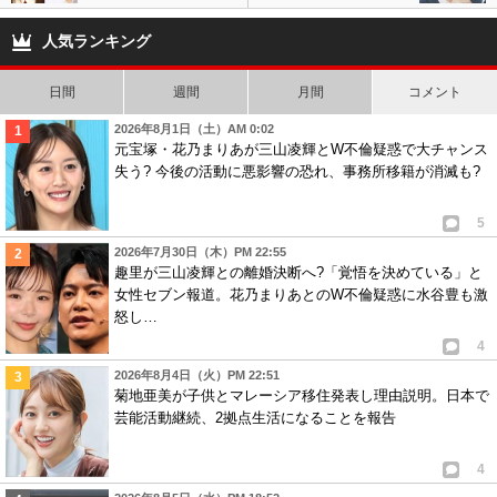
8
匿名
ID:MWUzZDFmMj
( 2015年1月12日 8:07 PM )
ジャニーズJr.・阿部顕嵐
セカンドバッグの中身な
との熱愛報道の反省無
どプライベート大公開で
なんかもうすでにどーでもいい＆ほっとけばいい（笑）
人気ランキング
し!?
話題に!
まぁきゃりーの人生だからいいんじゃない？
日間
週間
月間
コメント
3
3
2026年8月1日（土）AM 0:02
元宝塚・花乃まりあが三山凌輝とW不倫疑惑で大チャンス
失う? 今後の活動に悪影響の恐れ、事務所移籍が消滅も?
5
2026年7月30日（木）PM 22:55
趣里が三山凌輝との離婚決断へ?「覚悟を決めている」と
女性セブン報道。花乃まりあとのW不倫疑惑に水谷豊も激
怒し…
4
2026年8月4日（火）PM 22:51
菊地亜美が子供とマレーシア移住発表し理由説明。日本で
芸能活動継続、2拠点生活になることを報告
4