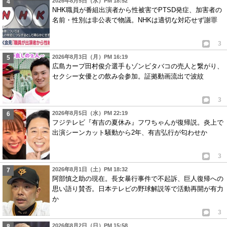
2026年8月5日（水）PM 18:52
NHK職員が番組出演者から性被害でPTSD発症、加害者の
名前・性別は非公表で物議。NHKは適切な対応せず謝罪
3
2026年8月3日（月）PM 16:19
広島カープ田村俊介選手もゾンビタバコの売人と繋がり、
セクシー女優との飲み会参加。証拠動画流出で波紋
3
2026年8月5日（水）PM 22:19
フジテレビ『有吉の夏休み』フワちゃんが復帰説。炎上で
出演シーンカット騒動から2年、有吉弘行が匂わせか
3
2026年8月1日（土）PM 18:32
阿部慎之助の現在。長女暴行事件で不起訴、巨人復帰への
思い語り賛否。日本テレビの野球解説等で活動再開が有力
か
3
2026年8月2日（日）PM 15:58