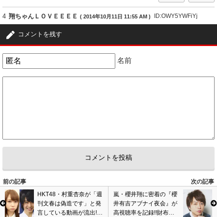
4
翔ちゃんＬＯＶＥＥＥＥ
ID:OWY5YWFiYj
( 2014年10月11日 11:55 AM )
きゃりー最悪だ。
コメントを残す
3
3
名前
5
匿名
ID:MjViNDlhZj
( 2014年10月12日 1:42 PM )
きゃりーちゃんはそんな人じゃないと思う
3
3
6
嵐と私の見ている風景
ID:Yzk4YjVhNG
( 2014年10月15日 4:42 PM )
じゃあどんな人よ？
深瀬の気持ちも考えなよ
3
3
7
ミッツ
ID:NGVmYWY5N2
( 2014年10月26日 9:36 PM )
前の記事
次の記事
セカオワの深瀬さん超かわいそう!!
HKT48・村重杏奈が「週
嵐・櫻井翔に密着の『櫻
3
3
刊文春は偽造です」と発
井有吉アブナイ夜会』が
言している動画が流出!!
高視聴率を記録!!財布や