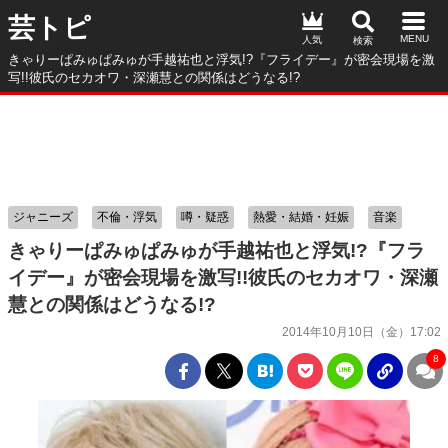
芸トピ
人気
きゃりーぱみゅぱみゅが手越祐也と浮気!?『フライデー』が密会現場を激
写!!彼氏のセカオワ・深瀬慧との関係はどうなる!?
ジャニーズ
不倫・浮気
噂・疑惑
熱愛・結婚・妊娠
音楽
きゃりーぱみゅぱみゅが手越祐也と浮気!?『フラ
イデー』が密会現場を激写!!彼氏のセカオワ・深瀬
慧との関係はどうなる!?
2014年10月10日（金）17:02
8