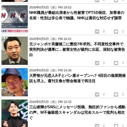
0
3
2026年8月5日（水）PM 18:52
NHK職員が番組出演者から性被害でPTSD発症、加害者の
名前・性別は非公表で物議。NHKは適切な対応せず謝罪
0
3
2026年8月5日（水）PM 16:21
元ジャンポケ斉藤慎二に懲役7年求刑。不同意性交事件で
実刑判決が濃厚に…被害女性が裁判に出廷、深刻な被害告
白
0
3
2026年8月5日（水）PM 14:36
大野智が元恋人A子とパン屋オープンへ? 4回目の個展開催
説も浮上。週刊文春が密会報道で再注目
0
3
2026年8月5日（水）PM 12:32
三山凌輝がSNSにメッセージ投稿、熱狂的ファンから感動
の声。W不倫疑惑スキャンダルは完全スルーで批判も相次
ぐ
0
1