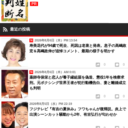
PR
最近の投稿
2026年8月6日（木）PM 13:54
寿美花代が94歳で死去、死因は老衰と発表。息子の髙嶋政
宏＆髙嶋政伸が追悼コメント、最期の様子を明かす
0
0
2026年8月6日（木）AM 0:01
薬師寺保栄と恋人が養子縁組届を偽造、懲役1年を検察求
刑。元ボクシング世界王者が犯行動機告白、妻と離婚成立
も判明
0
0
2026年8月5日（水）PM 22:19
フジテレビ『有吉の夏休み』フワちゃんが復帰説。炎上で
出演シーンカット騒動から2年、有吉弘行が匂わせか