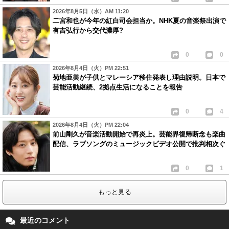
2026年8月5日（水）AM 11:20
二宮和也が今年の紅白司会担当か。NHK夏の音楽祭出演で
有吉弘行から交代濃厚?
0
0
2026年8月4日（火）PM 22:51
菊地亜美が子供とマレーシア移住発表し理由説明。日本で
芸能活動継続、2拠点生活になることを報告
0
4
2026年8月4日（火）PM 22:04
前山剛久が音楽活動開始で再炎上。芸能界復帰断念も楽曲
配信、ラブソングのミュージックビデオ公開で批判相次ぐ
0
1
もっと見る
最近のコメント