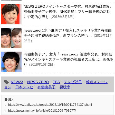
NEWS ZEROメインキャスター交代。村尾信尚は降板、
有働由美子アナ後任。NHK退局しフリー転身後の活動
に否定的な声も
（2018年6月6日）
news zeroに水卜麻美アナ投入しスッキリ卒業? 有働由
美子起用で視聴率低迷、新プランの噂も…
（2018年11月
26日）
有働由美子アナ出演『news zero』視聴率発表。村尾信
尚がメインキャスター卒業後の視聴者の反応は…画像あ
り
（2018年10月2日）
NEW23
NEWS ZERO
TBS
テレビ朝日
報道ステーシ
ョン
日本テレビ
有働由美子
視聴率
参照元
https://www.daily.co.jp/gossip/2018/10/15/0011734137.shtml
https://news.mynavi.jp/article/20181009-703677/