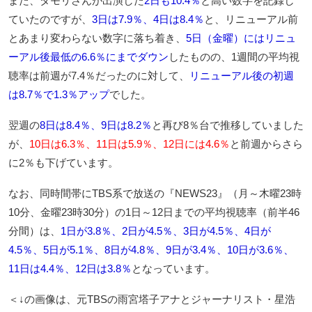
また、タモリさんが出演した
2日も10.4％
と高い数字を記録し
ていたのですが、
3日は7.9％、4日は8.4％
と、リニューアル前
とあまり変わらない数字に落ち着き、
5日（金曜）にはリニュ
ーアル後最低の6.6％にまでダウン
したものの、1週間の平均視
聴率は前週が7.4％だったのに対して、
リニューアル後の初週
は8.7％で1.3％アップ
でした。
翌週の
8日は8.4％、9日は8.2％
と再び8％台で推移していました
が、
10日は6.3％、11日は5.9％、12日には4.6％
と前週からさら
に2％も下げています。
なお、同時間帯にTBS系で放送の『NEWS23』（月～木曜23時
10分、金曜23時30分）の1日～12日までの平均視聴率（前半46
分間）は、
1日が3.8％、2日が4.5％、3日が4.5％、4日が
4.5％、5日が5.1％、8日が4.8％、9日が3.4％、10日が3.6％、
11日は4.4％、12日は3.8％
となっています。
＜↓の画像は、元TBSの雨宮塔子アナとジャーナリスト・星浩