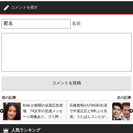
コメントを残す
名前
前の記事
次の記事
Koki,が新聞の全面広告登
石橋貴明がUTAGE!出演
場、74文字の完成メッセ
で中居正広と8年ぶり共
ージ画像あり。ゴリ押し
演。うたばんコンビが11
起用に批判殺到、露出増
月7日放送3時間SPで復
が逆効果に?
活に歓喜の声
人気ランキング