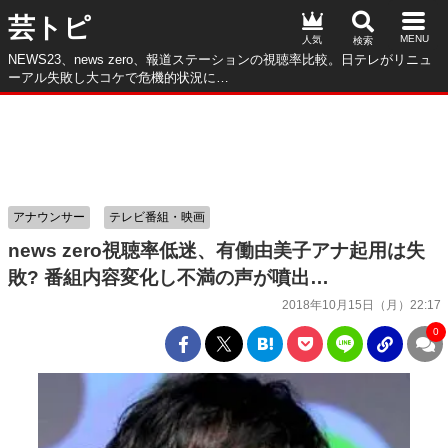
芸トピ
人気
NEWS23、news zero、報道ステーションの視聴率比較。日テレがリニュ
ーアル失敗し大コケで危機的状況に…
アナウンサー
テレビ番組・映画
news zero視聴率低迷、有働由美子アナ起用は失
敗? 番組内容変化し不満の声が噴出…
2018年10月15日（月）22:17
0