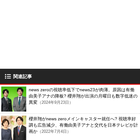
関連記事
news zeroの視聴率低下でnews23が肉薄。原因は有働
由美子アナの降板? 櫻井翔が出演の月曜日も数字低迷の
異変
（2024年9月23日）
櫻井翔がnews zeroメインキャスター就任へ? 視聴率好
調も広告減少、有働由美子アナと交代を日本テレビが計
画か
（2022年7月4日）