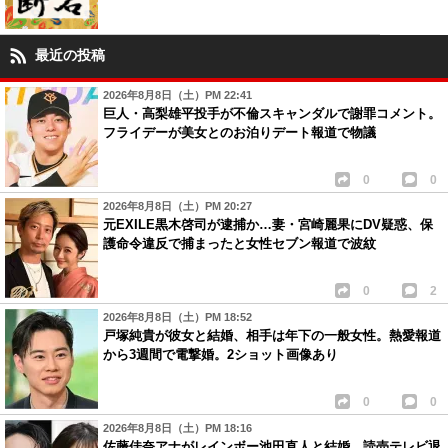
最近の投稿
2026年8月8日（土）PM 22:41
巨人・高梨雄平投手が不倫スキャンダルで謝罪コメント。
フライデーが美女とのお泊りデート報道で物議
0
0
2026年8月8日（土）PM 20:27
元EXILE黒木啓司が逮捕か…妻・宮崎麗果にDV疑惑、保
護命令違反で捕まったと女性セブン報道で波紋
0
2
2026年8月8日（土）PM 18:52
戸塚純貴が彼女と結婚、相手は年下の一般女性。熱愛報道
から3週間で電撃婚。2ショット画像あり
0
0
2026年8月8日（土）PM 18:16
佐藤佳奈アナがレインボー池田直人と結婚、読売テレビ退