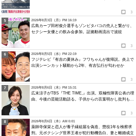
3
2026年8月3日（月）PM 16:19
広島カープ田村俊介選手もゾンビタバコの売人と繋がり、
セクシー女優との飲み会参加。証拠動画流出で波紋
3
2026年8月5日（水）PM 22:19
フジテレビ『有吉の夏休み』フワちゃんが復帰説。炎上で
出演シーンカット騒動から2年、有吉弘行が匂わせか
3
2026年8月6日（木）PM 15:31
広末涼子がTBS『THE TIME,』出演。双極性障害公表の理
由、今後の芸能活動語る。子供からの言葉明かし批判も…
3
2026年8月6日（木）AM 0:01
薬師寺保栄と恋人が養子縁組届を偽造、懲役1年を検察求
刑。元ボクシング世界王者が犯行動機告白、妻と離婚成立