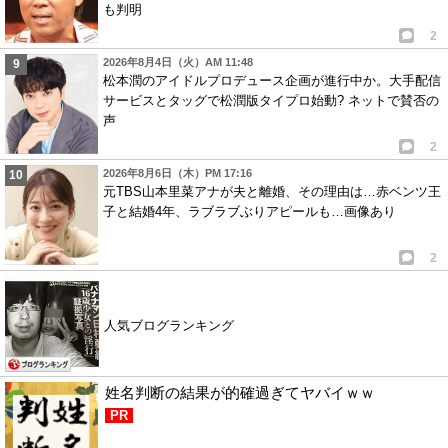
も判明
2
2026年8月4日（火）AM 11:48
松本潤のアイドルプロデュース企画が進行中か。大手配信
サービスとタッグで松潤版タイプロ始動? ネットで賛否の
声
2
2026年8月6日（木）PM 17:16
元TBS山本里菜アナが夫と離婚、その理由は…赤ベンツ王
子と結婚4年、ラブラブぶりアピールも…画像あり
2
人気ブログランキング
姓名判断の結果が的確過ぎてヤバイｗｗ
PR