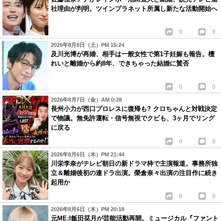
社理由が判明。ツインプラネット所属し新たな活動開始へ
0
0
2026年8月8日（土）PM 15:24
及川光博が再婚、相手は一般女性で第1子妊娠も報告。檀
れいと離婚から約8年、できちゃった結婚に賛否
0
0
2026年8月7日（金）AM 0:28
長州小力が西口プロレスに復帰も? クロちゃんと対戦決定
で物議。無免許運転・信号無視でクビも、3ヶ月でリング
に戻る
0
0
2026年8月6日（木）PM 21:44
川栄李奈がテレビ朝日の新ドラマ枠で主演報道。事務所独
立＆離婚後初の連ドラ出演。榮倉奈々出演の注目作に続き
起用か
0
0
2026年8月6日（木）PM 20:18
元ME:I飯田栞月が芸能活動再開。ミュージカル『ファント