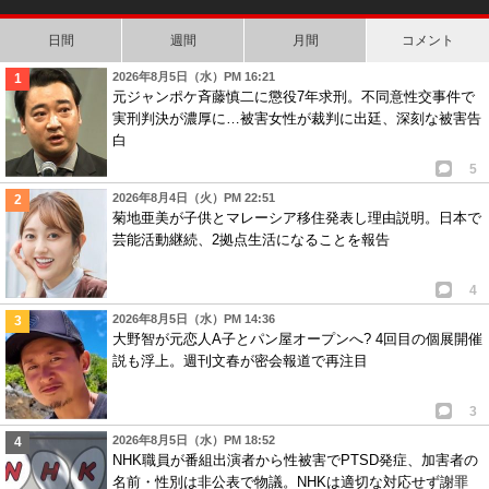
日間
週間
月間
コメント
2026年8月5日（水）PM 16:21
元ジャンポケ斉藤慎二に懲役7年求刑。不同意性交事件で
実刑判決が濃厚に…被害女性が裁判に出廷、深刻な被害告
白
5
2026年8月4日（火）PM 22:51
菊地亜美が子供とマレーシア移住発表し理由説明。日本で
芸能活動継続、2拠点生活になることを報告
4
2026年8月5日（水）PM 14:36
大野智が元恋人A子とパン屋オープンへ? 4回目の個展開催
説も浮上。週刊文春が密会報道で再注目
3
2026年8月5日（水）PM 18:52
NHK職員が番組出演者から性被害でPTSD発症、加害者の
名前・性別は非公表で物議。NHKは適切な対応せず謝罪