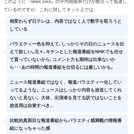
このように『news zero』の平均視聴率だけが際立って低迷し
ているのですが、これに対してネット上では、
相変わらず日テレは、内容ではなく人で数字を取ろうと
している
バラエティー色を抑えて､しっかりその日のニュースを伝
えて欲しい｡元々､キチンとした報道番組をNHKでも任せ
て貰っていないから､コメント力も期待は出来ないか
ら･･･あの時間の報道番組を仕切るには厳しいかも｡
ニュース報道番組ではなく、報道バラエティー化してい
ってるような。ニュースはしっかり内容も放送してくれ
ないと見ない。大体、出演者を見てる訳ではないことを
放送局は自覚すべき。
比較的真面目な報道番組からバラエティ感満載の情報番
組になっちゃった感