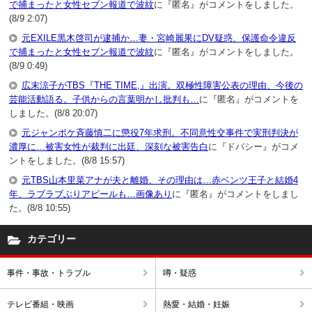
で捕まったと女性セブン報道で波紋
に『匿名』がコメントをしました。
(8/9 2:07)
元EXILE黒木啓司が逮捕か…妻・宮崎麗果にDV疑惑、保護命令違反
で捕まったと女性セブン報道で波紋
に『匿名』がコメントをしました。
(8/9 0:49)
広末涼子がTBS『THE TIME,』出演。双極性障害公表の理由、今後の
芸能活動語る。子供からの言葉明かし批判も…
に『匿名』がコメントを
しました。(8/8 20:07)
元ジャンポケ斉藤慎二に懲役7年求刑。不同意性交事件で実刑判決が
濃厚に…被害女性が裁判に出廷、深刻な被害告白
に『ドバシー』がコメ
ントをしました。(8/8 15:57)
元TBS山本里菜アナが夫と離婚、その理由は…赤ベンツ王子と結婚4
年、ラブラブぶりアピールも…画像あり
に『匿名』がコメントをしまし
た。(8/8 10:55)
カテゴリー
事件・事故・トラブル
噂・疑惑
テレビ番組・映画
熱愛・結婚・妊娠