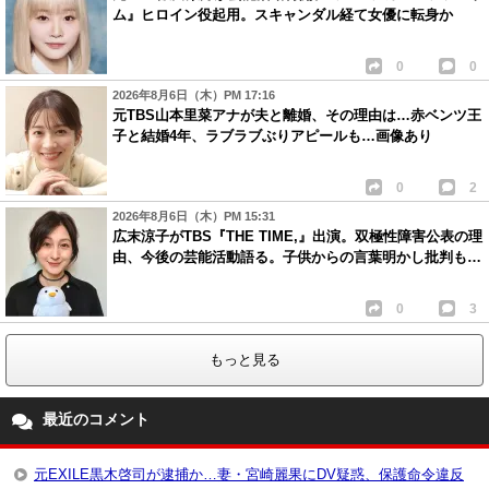
ム』ヒロイン役起用。スキャンダル経て女優に転身か
0
0
2026年8月6日（木）PM 17:16
元TBS山本里菜アナが夫と離婚、その理由は…赤ベンツ王
子と結婚4年、ラブラブぶりアピールも…画像あり
0
2
2026年8月6日（木）PM 15:31
広末涼子がTBS『THE TIME,』出演。双極性障害公表の理
由、今後の芸能活動語る。子供からの言葉明かし批判も…
0
3
もっと見る
最近のコメント
元EXILE黒木啓司が逮捕か…妻・宮崎麗果にDV疑惑、保護命令違反