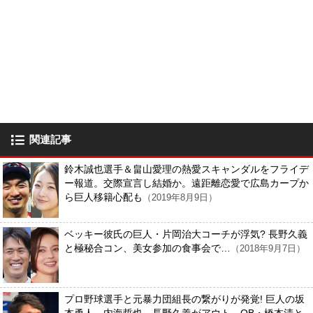
関連記事
鈴木誠也選手＆畠山愛理の熱愛スキャンダルをフライデ
ー報道。交際宣言し結婚か。遠距離恋愛で広島カープか
ら巨人移籍心配も
（2019年8月9日）
ベッキー彼氏の巨人・片岡治大コーチが浮気? 長野久義
と極秘合コン、美女参加の食事会で…
（2018年9月7日）
プロ野球選手と元暴力団組長の繋がりが発覚! 巨人の坂