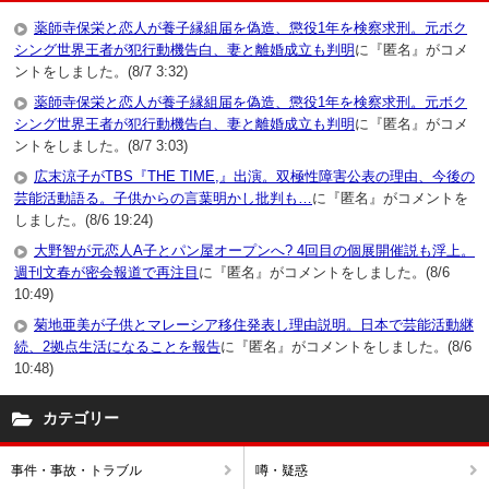
薬師寺保栄と恋人が養子縁組届を偽造、懲役1年を検察求刑。元ボク
シング世界王者が犯行動機告白、妻と離婚成立も判明
に『匿名』がコメ
ントをしました。(8/7 3:32)
薬師寺保栄と恋人が養子縁組届を偽造、懲役1年を検察求刑。元ボク
シング世界王者が犯行動機告白、妻と離婚成立も判明
に『匿名』がコメ
ントをしました。(8/7 3:03)
広末涼子がTBS『THE TIME,』出演。双極性障害公表の理由、今後の
芸能活動語る。子供からの言葉明かし批判も…
に『匿名』がコメントを
しました。(8/6 19:24)
大野智が元恋人A子とパン屋オープンへ? 4回目の個展開催説も浮上。
週刊文春が密会報道で再注目
に『匿名』がコメントをしました。(8/6
10:49)
菊地亜美が子供とマレーシア移住発表し理由説明。日本で芸能活動継
続、2拠点生活になることを報告
に『匿名』がコメントをしました。(8/6
10:48)
カテゴリー
事件・事故・トラブル
噂・疑惑