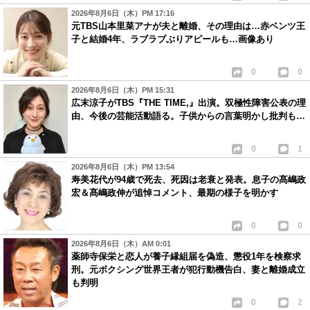
2026年8月6日（木）PM 17:16
元TBS山本里菜アナが夫と離婚、その理由は…赤ベンツ王
子と結婚4年、ラブラブぶりアピールも…画像あり
0
0
2026年8月6日（木）PM 15:31
広末涼子がTBS『THE TIME,』出演。双極性障害公表の理
由、今後の芸能活動語る。子供からの言葉明かし批判も…
0
1
2026年8月6日（木）PM 13:54
寿美花代が94歳で死去、死因は老衰と発表。息子の髙嶋政
宏＆髙嶋政伸が追悼コメント、最期の様子を明かす
0
0
2026年8月6日（木）AM 0:01
薬師寺保栄と恋人が養子縁組届を偽造、懲役1年を検察求
刑。元ボクシング世界王者が犯行動機告白、妻と離婚成立
も判明
0
2