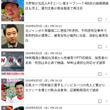
大野智が元恋人A子とパン屋オープンへ? 4回目の個展開催
説も浮上。週刊文春が密会報道で再注目
3
2026年8月5日（水）PM 16:21
元ジャンポケ斉藤慎二に懲役7年求刑。不同意性交事件で
実刑判決が濃厚に…被害女性が裁判に出廷、深刻な被害告
白
3
2026年8月5日（水）PM 18:52
NHK職員が番組出演者から性被害でPTSD発症、加害者の
名前・性別は非公表で物議。NHKは適切な対応せず謝罪
3
2026年8月3日（月）PM 16:19
広島カープ田村俊介選手もゾンビタバコの売人と繋がり、
セクシー女優との飲み会参加。証拠動画流出で波紋
3
2026年8月5日（水）PM 22:19