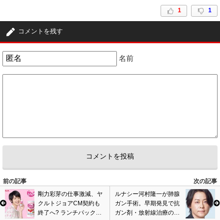
1
1
コメントを残す
名前
前の記事
次の記事
剛力彩芽の仕事激減、ヤ
ルナシー河村隆一が肺腺
クルトジョアCM契約も
ガン手術。早期発見で抗
終了へ? ランチパック、
ガン剤・放射線治療の必