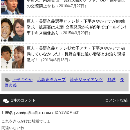
本勇人、内海哲也、長野久義がアウト、OB・橋本清と
の交際禁止令も
（2016年7月27日）
巨人・長野久義選手とテレ朝・下平さやかアナが結婚!
挙式・披露宴は未定! 交際発覚から約5年でゴールイン!
車中キス画像あり
（2015年3月29日）
巨人・長野久義とテレ朝女子アナ・下平さやかアナ 破
局していなかった!・長野自宅に通い妻姿とお泊り現場
激写！
（2013年6月13日）
下平さやか
広島東洋カープ
読売ジャイアンツ
野球
長
野久義
1件のコメント
↓コメント投稿
1
匿名
ID:Y2VjZjFmZT
( 2019年1月13日 4:11 AM )
これをきっかけに離婚でしょ
間違いないわ