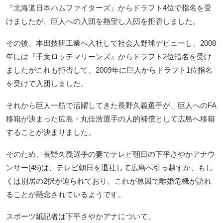
『北海道日本ハムファイターズ』からドラフト4位で指名を受
けましたが、巨人への入団を熱望し入団を拒否しました。
その後、本田技研工業へ入社して社会人野球デビューし、2008
年には『千葉ロッテマリーンズ』からドラフト2位指名を受け
ましたがこれも拒否して、2009年に巨人からドラフト1位指名
を受けて入団しました。
それから巨人一筋で活躍してきた長野久義選手が、巨人へのFA
移籍が決まった広島・丸佳浩選手の人的補償として広島へ移籍
することが決まりました。
そのため、長野久義選手の妻でテレビ朝日の下平さやかアナウ
ンサー(45)は、テレビ朝日を退社して広島へ引っ越すか、もし
くは別居の2択が迫られており、これが原因で離婚危機が訪れ
ることが懸念されているようです。
スポーツ紙記者は下平さやかアナについて、