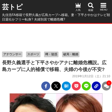
芸トピ
人気
丸佳浩FA移籍で長野久義が広島カープへ移籍。妻・下平さやかはテレビ朝
日退社かフリー転身? 夫婦別居で離婚危機?
アナウンサー
スポーツ
噂・疑惑
破局・離婚
長野久義選手と下平さやかアナに離婚危機説。広
島カープに人的補償で移籍、夫婦の今後が不安?
2019年1月12日（土）21:10
1