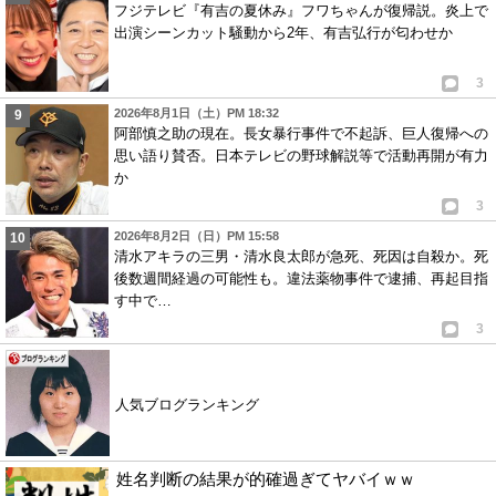
フジテレビ『有吉の夏休み』フワちゃんが復帰説。炎上で
出演シーンカット騒動から2年、有吉弘行が匂わせか
3
2026年8月1日（土）PM 18:32
阿部慎之助の現在。長女暴行事件で不起訴、巨人復帰への
思い語り賛否。日本テレビの野球解説等で活動再開が有力
か
3
2026年8月2日（日）PM 15:58
清水アキラの三男・清水良太郎が急死、死因は自殺か。死
後数週間経過の可能性も。違法薬物事件で逮捕、再起目指
す中で…
3
人気ブログランキング
姓名判断の結果が的確過ぎてヤバイｗｗ