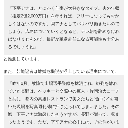
「下平アナは、とにかく仕事が大好きなタイプ。夫の年収
（推定2億2,000万円）を考えれば、フリーになってもおか
しくはないのですが、局アナとしてバリバリ働きたいので
しょう。広島についていくとなると、テレ朝を辞めなけれ
ばなりませんので、長野が単身赴任になる可能性も十分あ
るでしょうね」
と推測しています。
また、芸能記者は離婚危機説が浮上している理由について、
「昨年9月、故障で出場選手登録を抹消され、戦列を離れ
ていた長野は、ベッキーと交際中の巨人・片岡治大コーチ
と共に、都内の高級レストランで美女たちと“合コン”を開
いた現場を写真週刊誌に押さえられてしまいました。その
際、下平アナは激怒したそうですが、長野が謝って、収ま
ったようです。ただ、下平アナの心中には、その件がいま