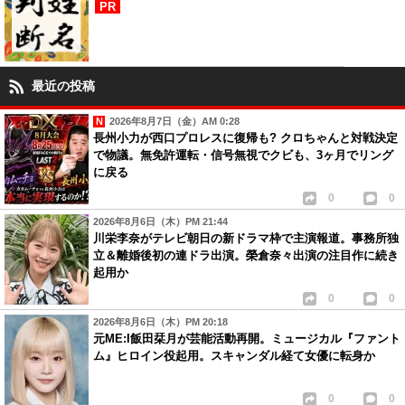
PR
最近の投稿
2026年8月7日（金）AM 0:28
長州小力が西口プロレスに復帰も? クロちゃんと対戦決定
で物議。無免許運転・信号無視でクビも、3ヶ月でリング
に戻る
0
0
2026年8月6日（木）PM 21:44
川栄李奈がテレビ朝日の新ドラマ枠で主演報道。事務所独
立＆離婚後初の連ドラ出演。榮倉奈々出演の注目作に続き
起用か
0
0
2026年8月6日（木）PM 20:18
元ME:I飯田栞月が芸能活動再開。ミュージカル『ファント
ム』ヒロイン役起用。スキャンダル経て女優に転身か
0
0