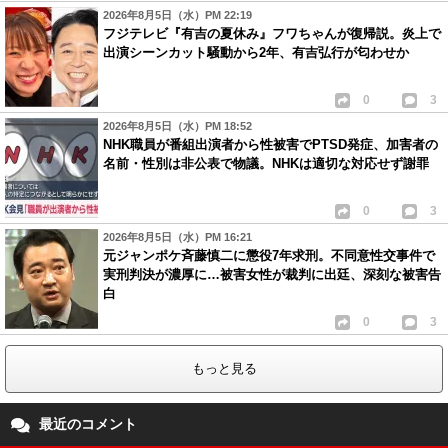
2026年8月5日（水）PM 22:19
フジテレビ『有吉の夏休み』フワちゃんが復帰説。炎上で
出演シーンカット騒動から2年、有吉弘行が匂わせか
0
3
2026年8月5日（水）PM 18:52
NHK職員が番組出演者から性被害でPTSD発症、加害者の
名前・性別は非公表で物議。NHKは適切な対応せず謝罪
0
3
2026年8月5日（水）PM 16:21
元ジャンポケ斉藤慎二に懲役7年求刑。不同意性交事件で
実刑判決が濃厚に…被害女性が裁判に出廷、深刻な被害告
白
0
3
もっと見る
最近のコメント