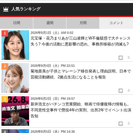
オスカルはなきんリサー
要無しにファン安堵。
チ降板し…
人気ランキング
日間
週間
月間
コメント
2026年8月1日（土）AM 0:02
元宝塚・花乃まりあが三山凌輝とW不倫疑惑で大チャンス
失う? 今後の活動に悪影響の恐れ、事務所移籍が消滅も?
5
2026年8月4日（火）PM 22:51
菊地亜美が子供とマレーシア移住発表し理由説明。日本で
芸能活動継続、2拠点生活になることを報告
4
2026年8月2日（日）PM 19:57
新井浩文がパチンコ営業開始、映画で俳優復帰の情報も。
不同意性交事件で懲役4年の実刑、出所2年でイベント出演
告知
3
2026年8月5日（水）PM 14:36