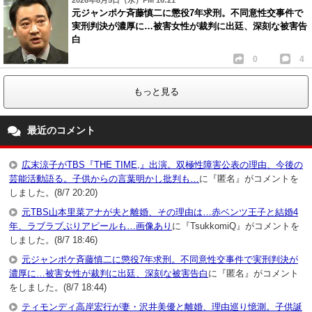
2026年8月5日（水）PM 16:21
元ジャンポケ斉藤慎二に懲役7年求刑。不同意性交事件で
実刑判決が濃厚に…被害女性が裁判に出廷、深刻な被害告
白
0
4
もっと見る
最近のコメント
広末涼子がTBS『THE TIME,』出演。双極性障害公表の理由、今後の
芸能活動語る。子供からの言葉明かし批判も…
に『匿名』がコメントを
しました。(8/7 20:20)
元TBS山本里菜アナが夫と離婚、その理由は…赤ベンツ王子と結婚4
年、ラブラブぶりアピールも…画像あり
に『TsukkomiQ』がコメントを
しました。(8/7 18:46)
元ジャンポケ斉藤慎二に懲役7年求刑。不同意性交事件で実刑判決が
濃厚に…被害女性が裁判に出廷、深刻な被害告白
に『匿名』がコメント
をしました。(8/7 18:44)
ティモンディ高岸宏行が妻・沢井美優と離婚、理由巡り憶測。子供誕