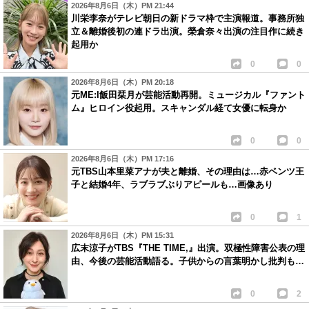
2026年8月6日（木）PM 21:44
川栄李奈がテレビ朝日の新ドラマ枠で主演報道。事務所独
立＆離婚後初の連ドラ出演。榮倉奈々出演の注目作に続き
起用か
0
0
2026年8月6日（木）PM 20:18
元ME:I飯田栞月が芸能活動再開。ミュージカル『ファント
ム』ヒロイン役起用。スキャンダル経て女優に転身か
0
0
2026年8月6日（木）PM 17:16
元TBS山本里菜アナが夫と離婚、その理由は…赤ベンツ王
子と結婚4年、ラブラブぶりアピールも…画像あり
0
1
2026年8月6日（木）PM 15:31
広末涼子がTBS『THE TIME,』出演。双極性障害公表の理
由、今後の芸能活動語る。子供からの言葉明かし批判も…
0
2