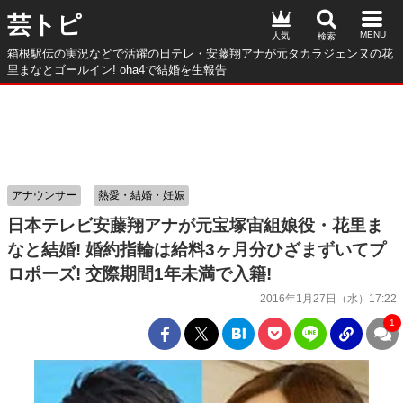
芸トピ
人気
箱根駅伝の実況などで活躍の日テレ・安藤翔アナが元タカラジェンヌの花
里まなとゴールイン! oha4で結婚を生報告
アナウンサー
熱愛・結婚・妊娠
日本テレビ安藤翔アナが元宝塚宙組娘役・花里ま
なと結婚! 婚約指輪は給料3ヶ月分ひざまずいてプ
ロポーズ! 交際期間1年未満で入籍!
2016年1月27日（水）17:22
1