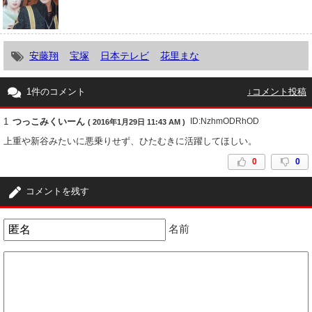
安藤翔
宝塚
日本テレビ
花里まな
1件のコメント
↓コメント投稿
1
つっこみくいーん
ID:NzhmODRhOD
( 2016年1月29日 11:43 AM )
上重や新谷みたいに悪乗りせず、ひたむきに活躍してほしい。
0
0
コメントを残す
名前