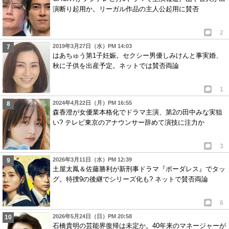
演断り起用か。リーガル作品の主人公起用に賛否
2
2019年3月27日（水）PM 14:03
はあちゅう第1子妊娠。セクシー男優しみけんと事実婚、
秋に子供を出産予定。ネットでは賛否両論
1
2024年4月22日（月）PM 16:55
森香澄が女優業本格化でドラマ主演、第2の田中みな実狙
い? テレビ東京のアナウンサー辞めて演技に注力か
3
2026年3月11日（水）PM 12:39
土屋太鳳＆佐藤勝利が新刑事ドラマ『ボーダレス』でタッ
グ。特捜9の後継でシリーズ化も? ネットで賛否両論
6
2026年5月24日（日）PM 20:58
石橋貴明の芸能界復帰は未定か。40年来のマネージャーが