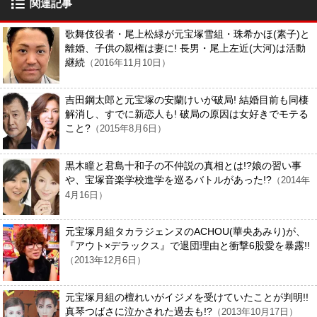
関連記事
歌舞伎役者・尾上松緑が元宝塚雪組・珠希かほ(素子)と
離婚、子供の親権は妻に! 長男・尾上左近(大河)は活動
継続
（2016年11月10日）
吉田鋼太郎と元宝塚の安蘭けいが破局! 結婚目前も同棲
解消し、すでに新恋人も! 破局の原因は女好きでモテる
こと?
（2015年8月6日）
黒木瞳と君島十和子の不仲説の真相とは!?娘の習い事
や、宝塚音楽学校進学を巡るバトルがあった!?
（2014年
4月16日）
元宝塚月組タカラジェンヌのACHOU(華央あみり)が、
『アウト×デラックス』で退団理由と衝撃6股愛を暴露!!
（2013年12月6日）
元宝塚月組の檀れいがイジメを受けていたことが判明!!
真琴つばさに泣かされた過去も!?
（2013年10月17日）