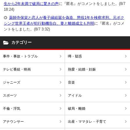
生から2年未満で破局に驚きの声
に『匿名』がコメントをしました。(8/7
18:24)
薬師寺保栄と恋人が養子縁組届を偽造、懲役1年を検察求刑。元ボク
シング世界王者が犯行動機告白、妻と離婚成立も判明
に『匿名』がコメ
ントをしました。(8/7 3:32)
カテゴリー
事件・事故・トラブル
噂・疑惑
テレビ番組・映画
熱愛・結婚・妊娠
ジャニーズ
音楽
スポーツ
アイドル
不倫・浮気
破局・離婚
アナウンサー
出産・ママタレ・子育て