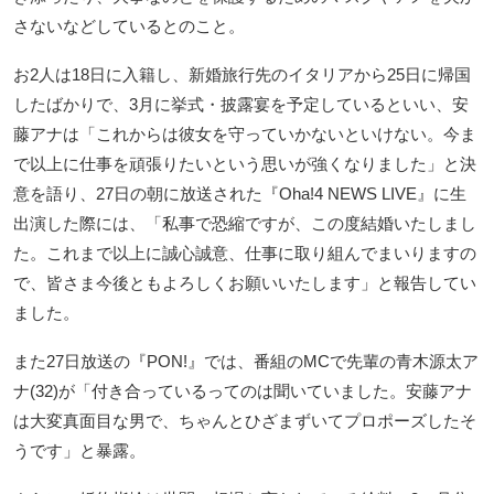
さないなどしているとのこと。
お2人は18日に入籍し、新婚旅行先のイタリアから25日に帰国
したばかりで、3月に挙式・披露宴を予定しているといい、安
藤アナは「これからは彼女を守っていかないといけない。今ま
で以上に仕事を頑張りたいという思いが強くなりました」と決
意を語り、27日の朝に放送された『Oha!4 NEWS LIVE』に生
出演した際には、「私事で恐縮ですが、この度結婚いたしまし
た。これまで以上に誠心誠意、仕事に取り組んでまいりますの
で、皆さま今後ともよろしくお願いいたします」と報告してい
ました。
また27日放送の『PON!』では、番組のMCで先輩の青木源太ア
ナ(32)が「付き合っているってのは聞いていました。安藤アナ
は大変真面目な男で、ちゃんとひざまずいてプロポーズしたそ
うです」と暴露。