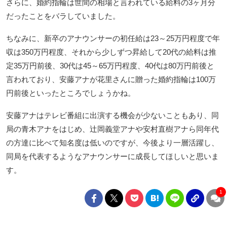
さらに、婚約指輪は世間の相場と言われている給料の3ヶ月分
だったことをバラしていました。
ちなみに、新卒のアナウンサーの初任給は23～25万円程度で年
収は350万円程度、それから少しずつ昇給して20代の給料は推
定35万円前後、30代は45～65万円程度、40代は80万円前後と
言われており、安藤アナが花里さんに贈った婚約指輪は100万
円前後といったところでしょうかね。
安藤アナはテレビ番組に出演する機会が少ないこともあり、同
局の青木アナをはじめ、辻岡義堂アナや安村直樹アナら同年代
の方達に比べて知名度は低いのですが、今後より一層活躍し、
同局を代表するようなアナウンサーに成長してほしいと思いま
す。
1