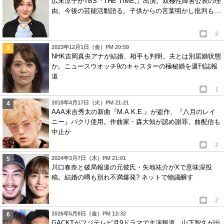
広末涼子がTBS『THE TIME,』出演。双極性障害公表の理
由、今後の芸能活動語る。子供からの言葉明かし批判も…
2
2023年12月1日（金）PM 20:59
NHK吉岡真央アナが結婚、相手も判明。夫とは別居婚状態
か。ニュースウオッチ9のキャスターの極秘婚を週刊誌報
道
1
2018年4月17日（火）PM 21:21
AAA末吉秀太の新曲『M.A.K.E.』が盗作、『八月のレイ
ニー』パクリ使用。作曲家・森大知が認め謝罪、曲配信も
中止か
2
2024年3月7日（木）PM 21:01
川口春奈と破局報道の元彼氏・矢地祐介がXで意味深投
稿。結婚の噂も別れ不満爆発? ネットで物議醸す
2
2026年5月8日（金）PM 12:32
GACKTがフジテレビ月9ドラマで主演報道。山下智久が出