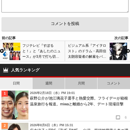
前の記事
次の記事
フジテレビ『すぽる
ビジュアル系『アイヲロ
と！』と『あしたのニュ
スト』のドラム・高田信
ース』が3月で打ち切り
太朗容疑者の解雇をバン
終了へ…人気スポーツ番
ドが発表! 女子高生に複
組終了に批判殺到で新番
数の男女との淫らな行為
人気ランキング
組は不安
強要で逮捕
日間
週間
月間
コメント
2026年2月18日（水）PM 19:01
萩野公介が池江璃花子選手と熱愛交際。フライデーが箱根
温泉旅行を報道。miwaと離婚から2年、デート現場目撃
6
2026年8月6日（木）PM 15:31