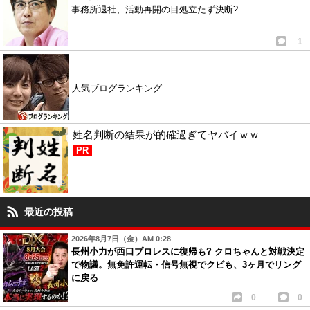
事務所退社、活動再開の目処立たず決断?
1
人気ブログランキング
姓名判断の結果が的確過ぎてヤバイｗｗ
PR
最近の投稿
2026年8月7日（金）AM 0:28
長州小力が西口プロレスに復帰も? クロちゃんと対戦決定
で物議。無免許運転・信号無視でクビも、3ヶ月でリング
に戻る
0
0