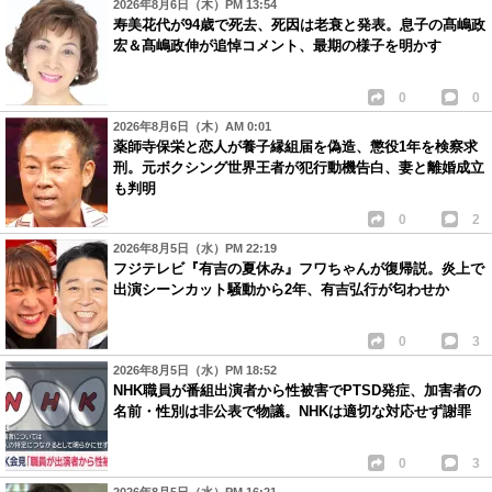
2026年8月6日（木）PM 13:54
寿美花代が94歳で死去、死因は老衰と発表。息子の髙嶋政
宏＆髙嶋政伸が追悼コメント、最期の様子を明かす
0
0
2026年8月6日（木）AM 0:01
薬師寺保栄と恋人が養子縁組届を偽造、懲役1年を検察求
刑。元ボクシング世界王者が犯行動機告白、妻と離婚成立
も判明
0
2
2026年8月5日（水）PM 22:19
フジテレビ『有吉の夏休み』フワちゃんが復帰説。炎上で
出演シーンカット騒動から2年、有吉弘行が匂わせか
0
3
2026年8月5日（水）PM 18:52
NHK職員が番組出演者から性被害でPTSD発症、加害者の
名前・性別は非公表で物議。NHKは適切な対応せず謝罪
0
3