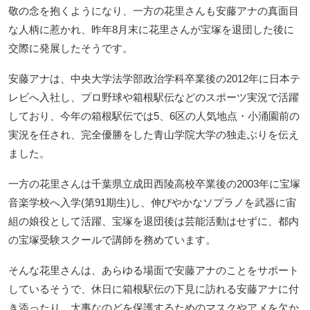
敬の念を抱くようになり、一方の花里さんも安藤アナの真面目
な人柄に惹かれ、昨年8月末に花里さんが宝塚を退団した後に
交際に発展したそうです。
安藤アナは、中央大学法学部政治学科卒業後の2012年に日本テ
レビへ入社し、プロ野球や箱根駅伝などのスポーツ実況で活躍
しており、今年の箱根駅伝では5、6区の人気地点・小涌園前の
実況を任され、完全優勝をした青山学院大学の独走ぶりを伝え
ました。
一方の花里さんは千葉県立成田西陵高校卒業後の2003年に宝塚
音楽学校へ入学(第91期生)し、伸びやかなソプラノを武器に宙
組の娘役として活躍、宝塚を退団後は芸能活動はせずに、都内
の宝塚受験スクールで講師を務めています。
そんな花里さんは、あらゆる場面で安藤アナのことをサポート
しているそうで、休日に箱根駅伝の下見に訪れる安藤アナに付
き添ったり、大事なのどを保護するためのマスクやアメを欠か