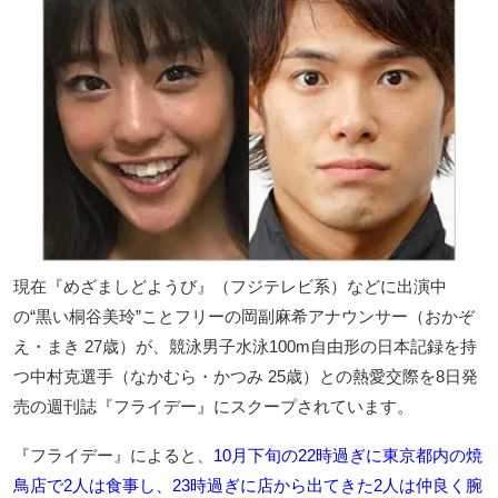
現在『めざましどようび』（フジテレビ系）などに出演中
の“黒い桐谷美玲”ことフリーの岡副麻希アナウンサー（おかぞ
え・まき 27歳）が、競泳男子水泳100m自由形の日本記録を持
つ中村克選手（なかむら・かつみ 25歳）との熱愛交際を8日発
売の週刊誌『フライデー』にスクープされています。
『フライデー』によると、
10月下旬の22時過ぎに東京都内の焼
鳥店で2人は食事し、23時過ぎに店から出てきた2人は仲良く腕