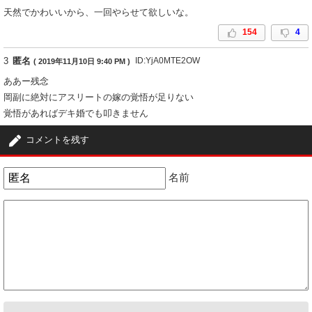
天然でかわいいから、一回やらせて欲しいな。
154
4
3
匿名
ID:YjA0MTE2OW
( 2019年11月10日 9:40 PM )
ああー残念
岡副に絶対にアスリートの嫁の覚悟が足りない
覚悟があればデキ婚でも叩きません
20
93
コメントを残す
4
匿名
ID:YTk0Y2QxOT
( 2020年1月4日 8:51 PM )
名前
桐谷美玲と岡副麻希で、官能と快楽の海にどっぷり浸かって果てたいね。
39
0
5
匿名
ID:YTk0Y2QxOT
( 2020年1月7日 10:18 PM )
麻希ちゃんが、女優として映画で超濃厚で過激な濡れ場やって欲しいね。
「花と蛇｣や「最近、妹のようすがちょっとおかしいんだが。 」などの映
画でできれば、桐谷美玲、牧野結美と絡む官能と快楽の渦に巻き込まれる
のを見たいね。