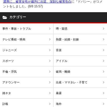
濃厚に…被害女性が裁判に出廷、深刻な被害告白
に『ドバシー』がコメ
ントをしました。(8/8 15:57)
カテゴリー
事件・事故・トラブル
噂・疑惑
テレビ番組・映画
熱愛・結婚・妊娠
ジャニーズ
音楽
スポーツ
アイドル
不倫・浮気
破局・離婚
アナウンサー
出産・ママタレ・子育て
雑ネタ
暴露
訃報
海外