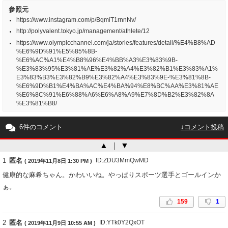
参照元
https://www.instagram.com/p/BqmiT1rnnNv/
http://polyvalent.tokyo.jp/management/athlete/12
https://www.olympicchannel.com/ja/stories/features/detail/%E4%B8%AD
%E6%9D%91%E5%85%8B-
%E6%AC%A1%E4%B8%96%E4%BB%A3%E3%83%9B-
%E3%83%95%E3%81%AE%E3%82%A4%E3%82%B1%E3%83%A1%
E3%83%B3%E3%82%B9%E3%82%A4%E3%83%9E-%E3%81%8B-
%E6%9D%B1%E4%BA%AC%E4%BA%94%E8%BC%AA%E3%81%AE
%E6%8C%91%E6%88%A6%E6%A8%A9%E7%8D%B2%E3%82%8A
%E3%81%B8/
6件のコメント
↓コメント投稿
▲
｜
▼
1
匿名
ID:ZDU3MmQwMD
( 2019年11月8日 1:30 PM )
健康的な麻希ちゃん。かわいいね。やっぱりスポーツ選手とゴールインか
ぁ。
159
1
2
匿名
ID:YTk0Y2QxOT
( 2019年11月9日 10:55 AM )