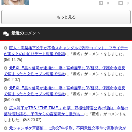
0
0
もっと見る
最近のコメント
巨人・高梨雄平投手が不倫スキャンダルで謝罪コメント。フライデー
が美女とのお泊りデート報道で物議
に『匿名』がコメントをしました。
(8/9 14:25)
元EXILE黒木啓司が逮捕か…妻・宮崎麗果にDV疑惑、保護命令違反
で捕まったと女性セブン報道で波紋
に『匿名』がコメントをしました。
(8/9 2:07)
元EXILE黒木啓司が逮捕か…妻・宮崎麗果にDV疑惑、保護命令違反
で捕まったと女性セブン報道で波紋
に『匿名』がコメントをしました。
(8/9 0:49)
広末涼子がTBS『THE TIME,』出演。双極性障害公表の理由、今後の
芸能活動語る。子供からの言葉明かし批判も…
に『匿名』がコメントを
しました。(8/8 20:07)
元ジャンポケ斉藤慎二に懲役7年求刑。不同意性交事件で実刑判決が