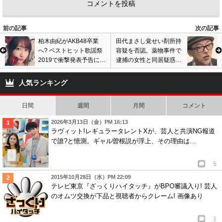
33
1
6
匿名
ID:YTk0Y2QxOT
( 2020年1月9日 9:12 PM )
前の記事
次の記事
麻希ちゃんが、もし、女優の仕事が舞い込んできて次回作の映画で主演に
柏木由紀がAKB48卒業
田代まさし覚せい剤所持
へ? ベストヒット歌謡祭
容疑を否認。薬物事件で
抜擢されて、濃厚なラブシーンがあったら、映画で魅せる究極の官能表現
2019で衝撃発表予告にフ
逮捕の女性と同居疑惑、
方法として、「愛のコリーダ｣のように一糸纏わぬ姿で本当にやって欲し
ァン困惑。炎上騒動の過
交際継続で使用再開の可
い。
去も発表内容は…
能性も?
人気ランキング
26
1
日間
週間
月間
コメント
2026年3月13日（金）PM 16:13
ラヴィット!レギュラータレントXが、芸人と共演NG報道
で誰?と憶測。ギャル曽根説が浮上、その理由は…
5
2015年10月28日（水）PM 22:09
テレビ東京『ざっくりハイタッチ』がBPO審議入り! 芸人
のオムツ交換が下品と視聴者からクレーム! 画像あり
1