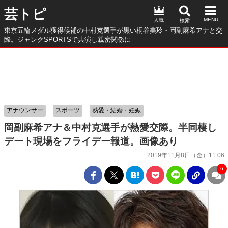
芸トピ
人気
東京五輪メダル獲得候補の中村克選手が黒い桐谷美玲・岡副麻希アナと交
際。ジャンクSPORTSで共演し親密関係に
アナウンサー
スポーツ
熱愛・結婚・妊娠
岡副麻希アナ＆中村克選手が熱愛交際。半同棲し
デート現場をフライデー報道。画像あり
2019年11月8日（金）11:06
6