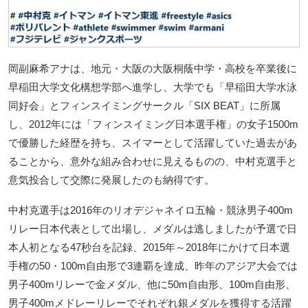
岡副麻希アナは、地元・大阪の大阪桐蔭中学・高校を卒業後に
早稲田大学文化構想学部へ進学し、大学でも「早稲田大学水泳
同好会」とフィンスイミングサークル「SIX BEAT」に所属
し、2012年には「フィンスイミング日本選手権」の女子1500m
で優勝した経歴を持ち、スイマーとして活躍していた過去があ
ることから、意外な組み合わせに見えるものの、中村克選手と
意気投合して交際に発展したのも納得です。
中村克選手は2016年のリオデジャネイロ五輪・競泳男子400m
リレー日本代表として出場し、メダルは逃しましたが予選で日
本人初となる47秒台を記録、2015年～2018年にかけて日本選
手権の50・100m自由形で3連覇を達成、昨年のアジア大会では
男子400mリレーで金メダル、他に50m自由形、100m自由形、
男子400mメドレーリレーでそれぞれ銀メダルを獲得する活躍