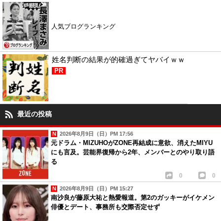
人気ブログランキング
姓名判断の結果が的確過ぎてヤバイｗｗ
PR
最近の投稿
2026年8月9日（日）PM 17:56
元ドラム・MIZUHOがZONE再結成に意欲、消えたMIYU
にも言及。芸能界復帰から2年、メンバーとのやり取り語
る
0
0
2026年8月9日（日）PM 15:27
南沙良が藤原大祐と熱愛報道。第2のガッキーがイケメン
俳優とデート、事務所も交際否定せず