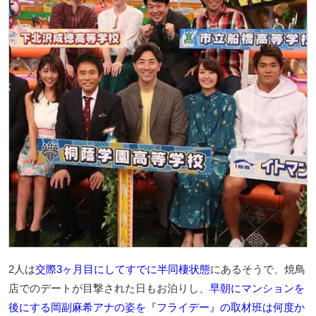
2人は
交際3ヶ月目にしてすでに半同棲状態
にあるそうで、焼鳥
店でのデートが目撃された日もお泊りし、
早朝にマンションを
後にする岡副麻希アナの姿を『フライデー』の取材班は何度か