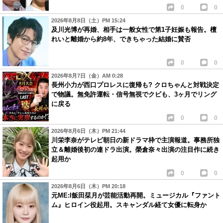
0
0
2026年8月8日（土）PM 15:24
及川光博が再婚、相手は一般女性で第1子妊娠も報告。檀
れいと離婚から約8年、できちゃった結婚に賛否
0
0
2026年8月7日（金）AM 0:28
長州小力が西口プロレスに復帰も? クロちゃんと対戦決定
で物議。無免許運転・信号無視でクビも、3ヶ月でリング
に戻る
0
0
2026年8月6日（木）PM 21:44
川栄李奈がテレビ朝日の新ドラマ枠で主演報道。事務所独
立＆離婚後初の連ドラ出演。榮倉奈々出演の注目作に続き
起用か
0
0
2026年8月6日（木）PM 20:18
元ME:I飯田栞月が芸能活動再開。ミュージカル『ファント
ム』ヒロイン役起用。スキャンダル経て女優に転身か