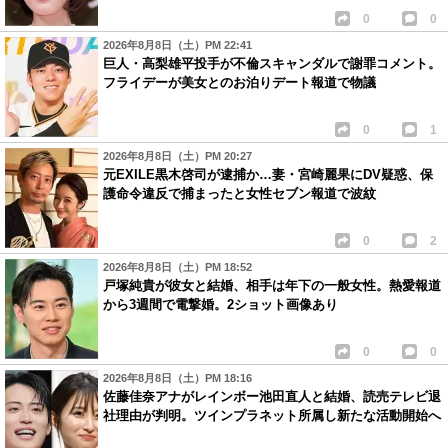
0
0
2026年8月8日（土）PM 22:41
巨人・高梨雄平投手が不倫スキャンダルで謝罪コメント。
フライデーが美女とのお泊りデート報道で物議
0
1
2026年8月8日（土）PM 20:27
元EXILE黒木啓司が逮捕か…妻・宮崎麗果にDV疑惑、保
護命令違反で捕まったと女性セブン報道で波紋
0
2
2026年8月8日（土）PM 18:52
戸塚純貴が彼女と結婚、相手は年下の一般女性。熱愛報道
から3週間で電撃婚。2ショット画像あり
0
0
2026年8月8日（土）PM 18:16
佐藤佳奈アナがレインボー池田直人と結婚、読売テレビ退
社理由が判明。ツインプラネット所属し新たな活動開始へ