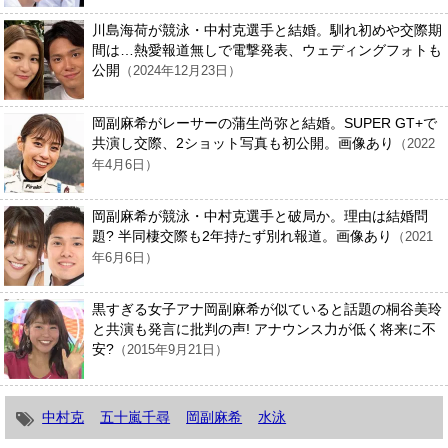
川島海荷が競泳・中村克選手と結婚。馴れ初めや交際期
間は…熱愛報道無しで電撃発表、ウェディングフォトも
公開
（2024年12月23日）
岡副麻希がレーサーの蒲生尚弥と結婚。SUPER GT+で
共演し交際、2ショット写真も初公開。画像あり
（2022
年4月6日）
岡副麻希が競泳・中村克選手と破局か。理由は結婚問
題? 半同棲交際も2年持たず別れ報道。画像あり
（2021
年6月6日）
黒すぎる女子アナ岡副麻希が似ていると話題の桐谷美玲
と共演も発言に批判の声! アナウンス力が低く将来に不
安?
（2015年9月21日）
中村克
五十嵐千尋
岡副麻希
水泳