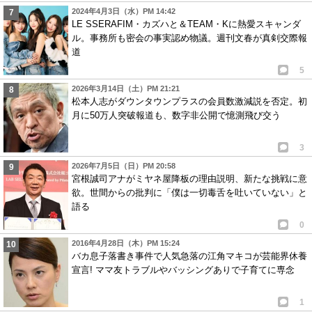
2024年4月3日（水）PM 14:42
LE SSERAFIM・カズハと＆TEAM・Kに熱愛スキャンダ
ル。事務所も密会の事実認め物議。週刊文春が真剣交際報
道
5
2026年3月14日（土）PM 21:21
松本人志がダウンタウンプラスの会員数激減説を否定。初
月に50万人突破報道も、数字非公開で憶測飛び交う
3
2026年7月5日（日）PM 20:58
宮根誠司アナがミヤネ屋降板の理由説明、新たな挑戦に意
欲。世間からの批判に「僕は一切毒舌を吐いていない」と
語る
0
2016年4月28日（木）PM 15:24
バカ息子落書き事件で人気急落の江角マキコが芸能界休養
宣言! ママ友トラブルやバッシングありで子育てに専念
1