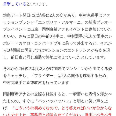
目撃している
といいます。
焼鳥デート翌日には渋谷に2人の姿があり、中村克選手はファ
ッションブランド『エンポリオ・アルマーニ』の新店プレオー
プンイベントに出席、岡副麻希アナもイベントに参加していた
といい、さらに翌日の午前9時半に、中村選手が1人で愛車のシ
ボレー・カマロ・コンバーチブルに乗って外出すると、それか
ら1時間後に岡副アナはマンションのエントランスから姿を現
し、前日夜と同じ服装で路地に消えていったとしています。
それから2日後の朝も2人が時間差でマンションから出てくる姿
をキャッチし、『フライデー』は2人の関係を確認するため、
中村克選手に直撃取材を行っています。
岡副麻希アナとの交際を確認すると、一瞬驚いた表情を浮かべ
たものの、すぐに「ハッハッハッハッ」と明るい笑い声を上
げ、
「こういうの初めてなので、どう答えればいいか分からな
いんですよね。事務所と相談させてください。勝手にベラベラ