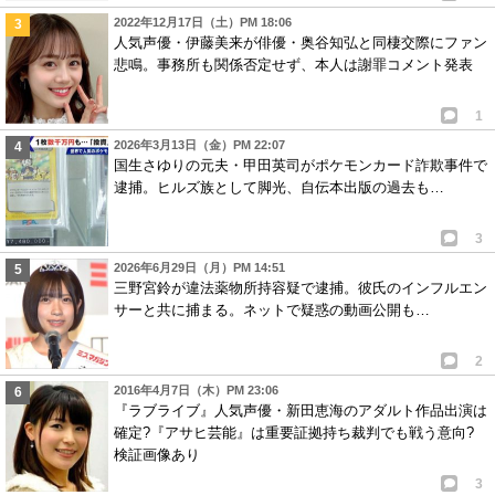
2022年12月17日（土）PM 18:06
人気声優・伊藤美来が俳優・奥谷知弘と同棲交際にファン
悲鳴。事務所も関係否定せず、本人は謝罪コメント発表
1
2026年3月13日（金）PM 22:07
国生さゆりの元夫・甲田英司がポケモンカード詐欺事件で
逮捕。ヒルズ族として脚光、自伝本出版の過去も…
3
2026年6月29日（月）PM 14:51
三野宮鈴が違法薬物所持容疑で逮捕。彼氏のインフルエン
サーと共に捕まる。ネットで疑惑の動画公開も…
2
2016年4月7日（木）PM 23:06
『ラブライブ』人気声優・新田恵海のアダルト作品出演は
確定?『アサヒ芸能』は重要証拠持ち裁判でも戦う意向?
検証画像あり
3