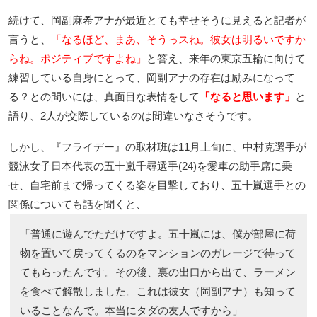
続けて、岡副麻希アナが最近とても幸せそうに見えると記者が
言うと、
「なるほど、まあ、そうっスね。彼女は明るいですか
らね。ポジティブですよね」
と答え、来年の東京五輪に向けて
練習している自身にとって、岡副アナの存在は励みになって
る？との問いには、真面目な表情をして
「なると思います」
と
語り、2人が交際しているのは間違いなさそうです。
しかし、『フライデー』の取材班は11月上旬に、中村克選手が
競泳女子日本代表の五十嵐千尋選手(24)を愛車の助手席に乗
せ、自宅前まで帰ってくる姿を目撃しており、五十嵐選手との
関係についても話を聞くと、
「普通に遊んでただけですよ。五十嵐には、僕が部屋に荷
物を置いて戻ってくるのをマンションのガレージで待って
てもらったんです。その後、裏の出口から出て、ラーメン
を食べて解散しました。これは彼女（岡副アナ）も知って
いることなんで。本当にタダの友人ですから」