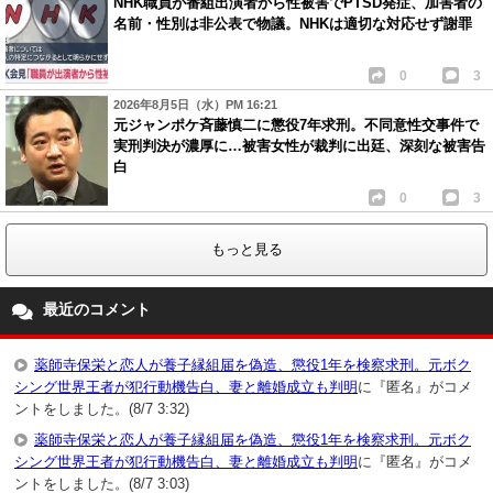
NHK職員が番組出演者から性被害でPTSD発症、加害者の
名前・性別は非公表で物議。NHKは適切な対応せず謝罪
0
3
2026年8月5日（水）PM 16:21
元ジャンポケ斉藤慎二に懲役7年求刑。不同意性交事件で
実刑判決が濃厚に…被害女性が裁判に出廷、深刻な被害告
白
0
3
もっと見る
最近のコメント
薬師寺保栄と恋人が養子縁組届を偽造、懲役1年を検察求刑。元ボク
シング世界王者が犯行動機告白、妻と離婚成立も判明
に『匿名』がコメ
ントをしました。(8/7 3:32)
薬師寺保栄と恋人が養子縁組届を偽造、懲役1年を検察求刑。元ボク
シング世界王者が犯行動機告白、妻と離婚成立も判明
に『匿名』がコメ
ントをしました。(8/7 3:03)