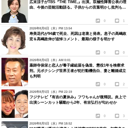
広末涼子がTBS『THE TIME,』出演。双極性障害公表の理
由、今後の芸能活動語る。子供からの言葉明かし批判も…
0
1
2026年8月6日（木）PM 13:54
寿美花代が94歳で死去、死因は老衰と発表。息子の髙嶋政
宏＆髙嶋政伸が追悼コメント、最期の様子を明かす
0
0
2026年8月6日（木）AM 0:01
薬師寺保栄と恋人が養子縁組届を偽造、懲役1年を検察求
刑。元ボクシング世界王者が犯行動機告白、妻と離婚成立
も判明
0
2
2026年8月5日（水）PM 22:19
フジテレビ『有吉の夏休み』フワちゃんが復帰説。炎上で
出演シーンカット騒動から2年、有吉弘行が匂わせか
0
3
2026年8月5日（水）PM 18:52