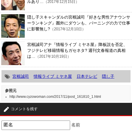
ルあり…
（2017年12月15日）
隠し子スキャンダルの宮根誠司『好きな男性アナウンサ
ーランキング』圏外にダウンも、バーニングの力で仕事
に影響無し?
（2017年12月10日）
宮根誠司アナ『情報ライブ ミヤネ屋』降板説を否定、
フジテレビ移籍情報もガセネタ? 週刊文春報道の真相
は…
（2017年10月19日）
宮根誠司
情報ライブ ミヤネ屋
日本テレビ
隠し子
参照元
http://www.cyzowoman.com/2017/11/post_161810_1.html
コメントを残す
名前