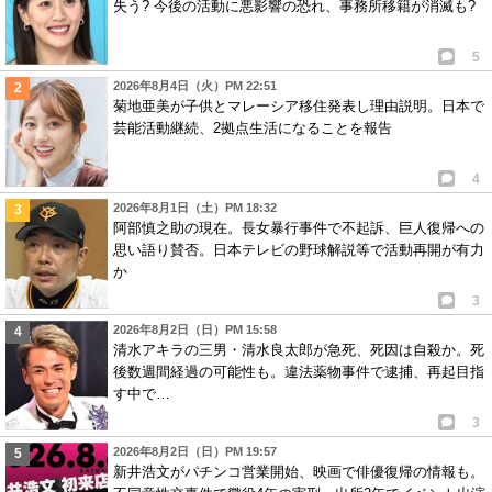
失う? 今後の活動に悪影響の恐れ、事務所移籍が消滅も?
5
2026年8月4日（火）PM 22:51
菊地亜美が子供とマレーシア移住発表し理由説明。日本で
芸能活動継続、2拠点生活になることを報告
4
2026年8月1日（土）PM 18:32
阿部慎之助の現在。長女暴行事件で不起訴、巨人復帰への
思い語り賛否。日本テレビの野球解説等で活動再開が有力
か
3
2026年8月2日（日）PM 15:58
清水アキラの三男・清水良太郎が急死、死因は自殺か。死
後数週間経過の可能性も。違法薬物事件で逮捕、再起目指
す中で…
3
2026年8月2日（日）PM 19:57
新井浩文がパチンコ営業開始、映画で俳優復帰の情報も。