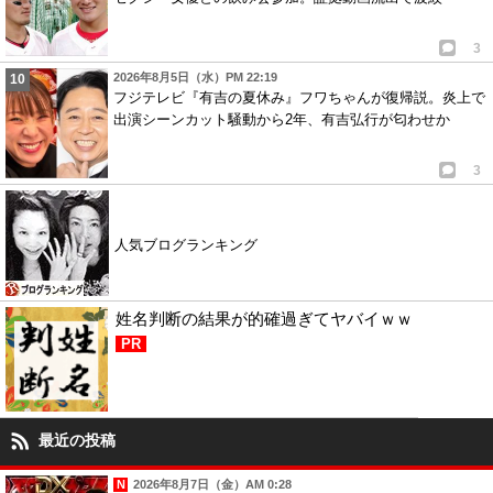
3
2026年8月5日（水）PM 22:19
フジテレビ『有吉の夏休み』フワちゃんが復帰説。炎上で
出演シーンカット騒動から2年、有吉弘行が匂わせか
3
人気ブログランキング
姓名判断の結果が的確過ぎてヤバイｗｗ
PR
最近の投稿
2026年8月7日（金）AM 0:28