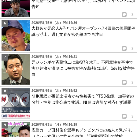
不同意性交事件で懲役4年の実刑、出所2年でイベント出演
告知
3
2026年8月5日（水）PM 14:36
大野智が元恋人A子とパン屋オープンへ? 4回目の個展開催
説も浮上。週刊文春が密会報道で再注目
3
2026年8月5日（水）PM 16:21
元ジャンポケ斉藤慎二に懲役7年求刑。不同意性交事件で
実刑判決が濃厚に…被害女性が裁判に出廷、深刻な被害告
白
3
2026年8月5日（水）PM 18:52
NHK職員が番組出演者から性被害でPTSD発症、加害者の
名前・性別は非公表で物議。NHKは適切な対応せず謝罪
3
2026年8月3日（月）PM 16:19
広島カープ田村俊介選手もゾンビタバコの売人と繋がり、
セクシー女優との飲み会参加。証拠動画流出で波紋