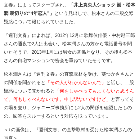
文春』によってスクープされ、
「井上真央大ショック 嵐・松本
潤 裏切りの“4年恋人”」
という見出しで、松本さんの二股交際
疑惑について報じられていました。
『週刊文春』によれば、2012年12月に歌舞伎俳優・中村勘三郎
さんの通夜で2人は出会い、松本潤さんの方から電話番号を聞
いたそうで、2013年1月には男女の関係となり、その後も松本
さんの自宅マンションで密会を重ねていたそうです。
松本潤さんは『週刊文春』の直撃取材を受け、葵つかささんと
の関係を聞かれると
「その人がわかんないんで」
と話し、二股
疑惑について聞かれると
「何をしゃべってもよくないと思うん
で、何もしゃべんないです。申し訳ないですけど」
と言ってそ
の場を去り、ジャニーズ事務所にも2人の関係を確認したもの
の、回答をスルーするという対応を取っています。
＜↓の画像は、『週刊文春』の直撃取材を受けた松本潤さんの
写真＞