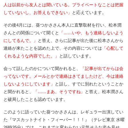
人は以前から友人とは聞いている。プライベートなことは把握
していないし、お答えもできない」
と応えています。
その後4月には、葵つかささん本人に直撃取材を行い、松本潤
さんとの関係について聞くと
「……いや、もう連絡しないよう
にしてるんで。」
と答え、さらに記事が出た後に松本さんから
連絡が来たことを認めた上で、その内容については
「心配して
くれるような内容でした。」
と話しています。
会って話したのかについて聞かれると、
「記事が出てからは会
ってないです。メールとかで連絡はきてましたけど、今は連絡
しないようにしています」
と話し、すでに別れたということか
と聞かれると、
「……まあ、そうですね」
と答え、松本潤さん
と破局したことも認めています。
このように語っていた葵つかささんは、レギュラー出演してい
た『マスカットナイト・フィーバー！！！』（テレビ東京 水曜
26時35分）では、これまでと変わらない元気そうな姿を見せ、