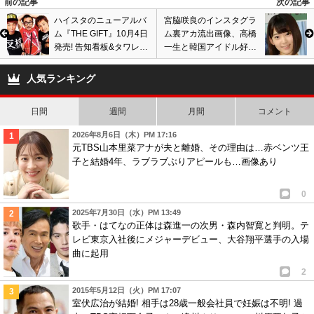
前の記事
次の記事
ハイスタのニューアルバ
宮脇咲良のインスタグラ
ム『THE GIFT』10月4日
ム裏アカ流出画像、高橋
発売! 告知看板&タワレコ
一生と韓国アイドル好
が新譜を発表、Hi-
き? Red Velvetメンバー
STANDARDファンは歓
に顔が似てる理由は整
人気ランキング
喜
形?
日間
週間
月間
コメント
2026年8月6日（木）PM 17:16
元TBS山本里菜アナが夫と離婚、その理由は…赤ベンツ王
子と結婚4年、ラブラブぶりアピールも…画像あり
0
2025年7月30日（水）PM 13:49
歌手・はてなの正体は森進一の次男・森内智寛と判明。テ
レビ東京入社後にメジャーデビュー、大谷翔平選手の入場
曲に起用
2
2015年5月12日（火）PM 17:07
室伏広治が結婚! 相手は28歳一般会社員で妊娠は不明! 過