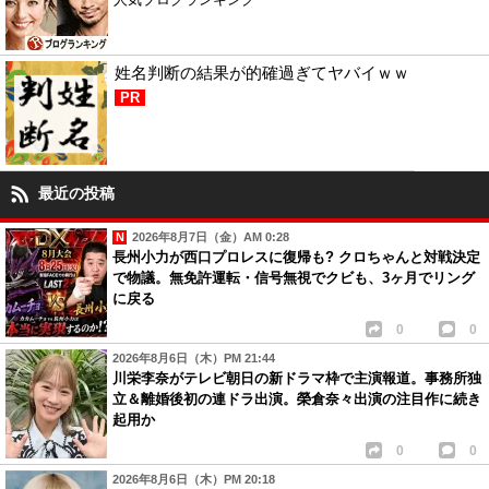
姓名判断の結果が的確過ぎてヤバイｗｗ
PR
最近の投稿
2026年8月7日（金）AM 0:28
長州小力が西口プロレスに復帰も? クロちゃんと対戦決定
で物議。無免許運転・信号無視でクビも、3ヶ月でリング
に戻る
0
0
2026年8月6日（木）PM 21:44
川栄李奈がテレビ朝日の新ドラマ枠で主演報道。事務所独
立＆離婚後初の連ドラ出演。榮倉奈々出演の注目作に続き
起用か
0
0
2026年8月6日（木）PM 20:18