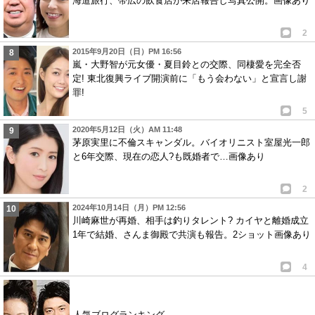
海道旅行、帯広の飲食店が来店報告し写真公開。画像あり
2
2015年9月20日（日）PM 16:56
嵐・大野智が元女優・夏目鈴との交際、同棲愛を完全否
定! 東北復興ライブ開演前に「もう会わない」と宣言し謝
罪!
5
2020年5月12日（火）AM 11:48
茅原実里に不倫スキャンダル。バイオリニスト室屋光一郎
と6年交際、現在の恋人?も既婚者で…画像あり
2
2024年10月14日（月）PM 12:56
川崎麻世が再婚、相手は釣りタレント? カイヤと離婚成立
1年で結婚、さんま御殿で共演も報告。2ショット画像あり
4
人気ブログランキング