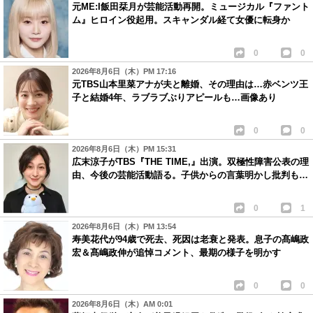
元ME:I飯田栞月が芸能活動再開。ミュージカル『ファント
ム』ヒロイン役起用。スキャンダル経て女優に転身か
0
0
2026年8月6日（木）PM 17:16
元TBS山本里菜アナが夫と離婚、その理由は…赤ベンツ王
子と結婚4年、ラブラブぶりアピールも…画像あり
0
0
2026年8月6日（木）PM 15:31
広末涼子がTBS『THE TIME,』出演。双極性障害公表の理
由、今後の芸能活動語る。子供からの言葉明かし批判も…
0
1
2026年8月6日（木）PM 13:54
寿美花代が94歳で死去、死因は老衰と発表。息子の髙嶋政
宏＆髙嶋政伸が追悼コメント、最期の様子を明かす
0
0
2026年8月6日（木）AM 0:01