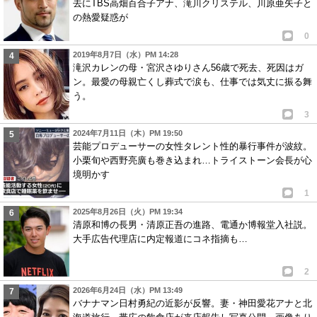
去にTBS高畑百合子アナ、滝川クリステル、川原亜矢子と
の熱愛疑惑が
0
2019年8月7日（水）PM 14:28
滝沢カレンの母・宮沢さゆりさん56歳で死去、死因はガ
ン。最愛の母親亡くし葬式で涙も、仕事では気丈に振る舞
う。
3
2024年7月11日（木）PM 19:50
芸能プロデューサーの女性タレント性的暴行事件が波紋。
小栗旬や西野亮廣も巻き込まれ…トライストーン会長が心
境明かす
1
2025年8月26日（火）PM 19:34
清原和博の長男・清原正吾の進路、電通か博報堂入社説。
大手広告代理店に内定報道にコネ指摘も…
2
2026年6月24日（水）PM 13:49
バナナマン日村勇紀の近影が反響。妻・神田愛花アナと北