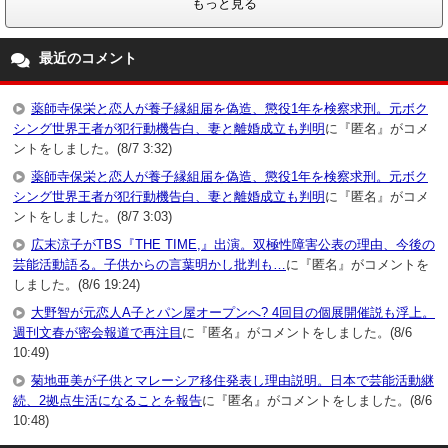
もっと見る
最近のコメント
薬師寺保栄と恋人が養子縁組届を偽造、懲役1年を検察求刑。元ボク
シング世界王者が犯行動機告白、妻と離婚成立も判明
に『匿名』がコメ
ントをしました。(8/7 3:32)
薬師寺保栄と恋人が養子縁組届を偽造、懲役1年を検察求刑。元ボク
シング世界王者が犯行動機告白、妻と離婚成立も判明
に『匿名』がコメ
ントをしました。(8/7 3:03)
広末涼子がTBS『THE TIME,』出演。双極性障害公表の理由、今後の
芸能活動語る。子供からの言葉明かし批判も…
に『匿名』がコメントを
しました。(8/6 19:24)
大野智が元恋人A子とパン屋オープンへ? 4回目の個展開催説も浮上。
週刊文春が密会報道で再注目
に『匿名』がコメントをしました。(8/6
10:49)
菊地亜美が子供とマレーシア移住発表し理由説明。日本で芸能活動継
続、2拠点生活になることを報告
に『匿名』がコメントをしました。(8/6
10:48)