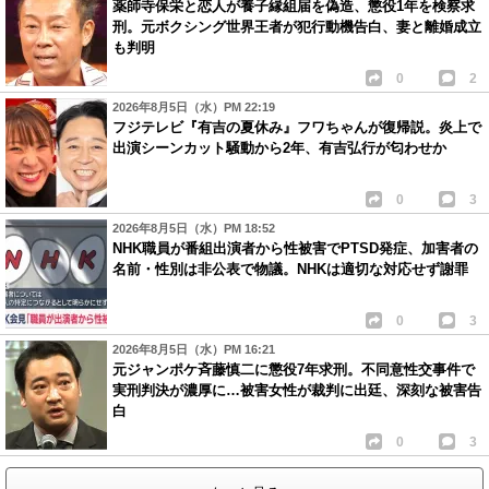
薬師寺保栄と恋人が養子縁組届を偽造、懲役1年を検察求
刑。元ボクシング世界王者が犯行動機告白、妻と離婚成立
も判明
0
2
2026年8月5日（水）PM 22:19
フジテレビ『有吉の夏休み』フワちゃんが復帰説。炎上で
出演シーンカット騒動から2年、有吉弘行が匂わせか
0
3
2026年8月5日（水）PM 18:52
NHK職員が番組出演者から性被害でPTSD発症、加害者の
名前・性別は非公表で物議。NHKは適切な対応せず謝罪
0
3
2026年8月5日（水）PM 16:21
元ジャンポケ斉藤慎二に懲役7年求刑。不同意性交事件で
実刑判決が濃厚に…被害女性が裁判に出廷、深刻な被害告
白
0
3