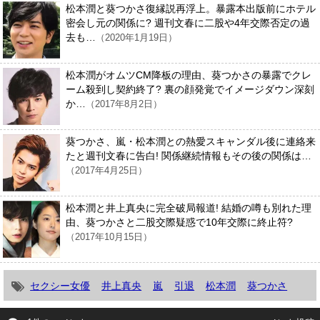
松本潤と葵つかさ復縁説再浮上。暴露本出版前にホテル
密会し元の関係に? 週刊文春に二股や4年交際否定の過
去も…
（2020年1月19日）
松本潤がオムツCM降板の理由、葵つかさの暴露でクレ
ーム殺到し契約終了? 裏の顔発覚でイメージダウン深刻
か…
（2017年8月2日）
葵つかさ、嵐・松本潤との熱愛スキャンダル後に連絡来
たと週刊文春に告白! 関係継続情報もその後の関係は…
（2017年4月25日）
松本潤と井上真央に完全破局報道! 結婚の噂も別れた理
由、葵つかさと二股交際疑惑で10年交際に終止符?
（2017年10月15日）
セクシー女優
井上真央
嵐
引退
松本潤
葵つかさ