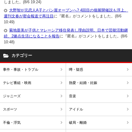
しました。(8/6 19:24)
大野智が元恋人A子とパン屋オープンへ? 4回目の個展開催説も浮上。
週刊文春が密会報道で再注目
に『匿名』がコメントをしました。(8/6
10:49)
菊地亜美が子供とマレーシア移住発表し理由説明。日本で芸能活動継
続、2拠点生活になることを報告
に『匿名』がコメントをしました。(8/6
10:48)
カテゴリー
事件・事故・トラブル
噂・疑惑
テレビ番組・映画
熱愛・結婚・妊娠
ジャニーズ
音楽
スポーツ
アイドル
不倫・浮気
破局・離婚