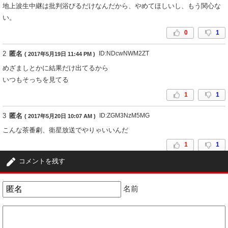
地上波生中継は批判浴びるだけなんだから、やめてほしいし、もう関心な
い。
0
1
2
匿名
ID:NDcwNWM2ZT
( 2017年5月19日 11:44 PM )
めざましとかに結果だけ出てるから
いつもそっちを見てる
1
1
3
匿名
ID:ZGM3NzM5MG
( 2017年5月20日 10:07 AM )
こんな茶番劇、衛星放送でやりゃいいんだ
1
1
コメントを残す
4
匿名
ID:ZDA0NTkyND
( 2017年11月25日 6:58 PM )
不当投棄始まる
名前
0
0