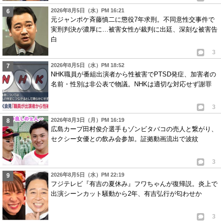
2026年8月5日（水）PM 16:21
元ジャンポケ斉藤慎二に懲役7年求刑。不同意性交事件で
実刑判決が濃厚に…被害女性が裁判に出廷、深刻な被害告
白
3
2026年8月5日（水）PM 18:52
NHK職員が番組出演者から性被害でPTSD発症、加害者の
名前・性別は非公表で物議。NHKは適切な対応せず謝罪
3
2026年8月3日（月）PM 16:19
広島カープ田村俊介選手もゾンビタバコの売人と繋がり、
セクシー女優との飲み会参加。証拠動画流出で波紋
3
2026年8月5日（水）PM 22:19
フジテレビ『有吉の夏休み』フワちゃんが復帰説。炎上で
出演シーンカット騒動から2年、有吉弘行が匂わせか
3