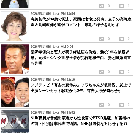
0
1
2026年8月6日（木）PM 13:54
寿美花代が94歳で死去、死因は老衰と発表。息子の髙嶋政
宏＆髙嶋政伸が追悼コメント、最期の様子を明かす
0
0
2026年8月6日（木）AM 0:01
薬師寺保栄と恋人が養子縁組届を偽造、懲役1年を検察求
刑。元ボクシング世界王者が犯行動機告白、妻と離婚成立
も判明
0
2
2026年8月5日（水）PM 22:19
フジテレビ『有吉の夏休み』フワちゃんが復帰説。炎上で
出演シーンカット騒動から2年、有吉弘行が匂わせか
0
3
2026年8月5日（水）PM 18:52
NHK職員が番組出演者から性被害でPTSD発症、加害者の
名前・性別は非公表で物議。NHKは適切な対応せず謝罪