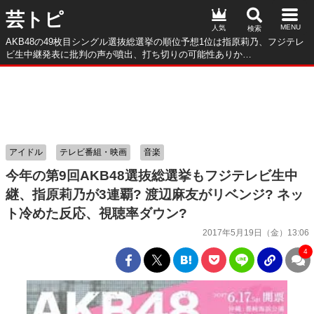
芸トピ
人気
AKB48の49枚目シングル選抜総選挙の順位予想1位は指原莉乃、フジテレ
ビ生中継発表に批判の声が噴出、打ち切りの可能性ありか…
アイドル
テレビ番組・映画
音楽
今年の第9回AKB48選抜総選挙もフジテレビ生中
継、指原莉乃が3連覇? 渡辺麻友がリベンジ? ネッ
ト冷めた反応、視聴率ダウン?
2017年5月19日（金）13:06
4