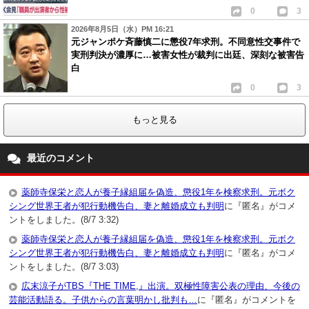
0
3
2026年8月5日（水）PM 16:21
元ジャンポケ斉藤慎二に懲役7年求刑。不同意性交事件で
実刑判決が濃厚に…被害女性が裁判に出廷、深刻な被害告
白
0
3
もっと見る
最近のコメント
薬師寺保栄と恋人が養子縁組届を偽造、懲役1年を検察求刑。元ボク
シング世界王者が犯行動機告白、妻と離婚成立も判明
に『匿名』がコメ
ントをしました。(8/7 3:32)
薬師寺保栄と恋人が養子縁組届を偽造、懲役1年を検察求刑。元ボク
シング世界王者が犯行動機告白、妻と離婚成立も判明
に『匿名』がコメ
ントをしました。(8/7 3:03)
広末涼子がTBS『THE TIME,』出演。双極性障害公表の理由、今後の
芸能活動語る。子供からの言葉明かし批判も…
に『匿名』がコメントを