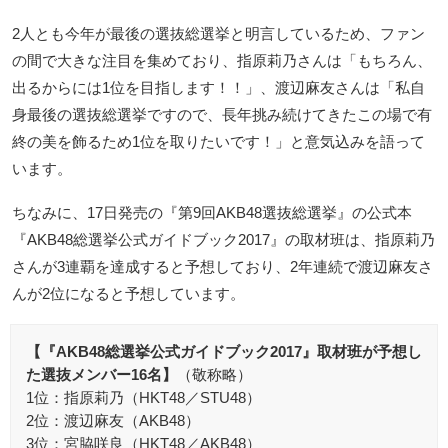
2人とも今年が最後の選抜総選挙と明言しているため、ファン
の間で大きな注目を集めており、指原莉乃さんは「もちろん、
出るからには1位を目指します！！」、渡辺麻友さんは「私自
身最後の選抜総選挙ですので、長年挑み続けてきたこの場で有
終の美を飾るため1位を取りたいです！」と意気込みを語って
います。
ちなみに、17日発売の『第9回AKB48選抜総選挙』の公式本
『AKB48総選挙公式ガイドブック2017』の取材班は、指原莉乃
さんが3連覇を達成すると予想しており、2年連続で渡辺麻友さ
んが2位になると予想しています。
【『AKB48総選挙公式ガイドブック2017』取材班が予想し
た選抜メンバー16名】
（敬称略）
1位：指原莉乃（HKT48／STU48）
2位：渡辺麻友（AKB48）
3位：宮脇咲良（HKT48／AKB48）