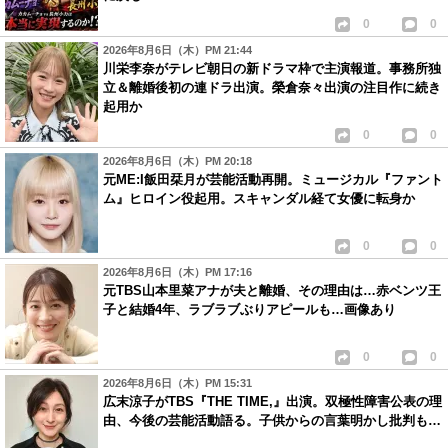
0
0
2026年8月6日（木）PM 21:44
川栄李奈がテレビ朝日の新ドラマ枠で主演報道。事務所独
立＆離婚後初の連ドラ出演。榮倉奈々出演の注目作に続き
起用か
0
0
2026年8月6日（木）PM 20:18
元ME:I飯田栞月が芸能活動再開。ミュージカル『ファント
ム』ヒロイン役起用。スキャンダル経て女優に転身か
0
0
2026年8月6日（木）PM 17:16
元TBS山本里菜アナが夫と離婚、その理由は…赤ベンツ王
子と結婚4年、ラブラブぶりアピールも…画像あり
0
0
2026年8月6日（木）PM 15:31
広末涼子がTBS『THE TIME,』出演。双極性障害公表の理
由、今後の芸能活動語る。子供からの言葉明かし批判も…