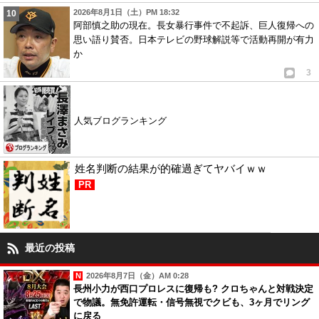
2026年8月1日（土）PM 18:32
阿部慎之助の現在。長女暴行事件で不起訴、巨人復帰への
思い語り賛否。日本テレビの野球解説等で活動再開が有力
か
3
人気ブログランキング
姓名判断の結果が的確過ぎてヤバイｗｗ
PR
最近の投稿
2026年8月7日（金）AM 0:28
長州小力が西口プロレスに復帰も? クロちゃんと対戦決定
で物議。無免許運転・信号無視でクビも、3ヶ月でリング
に戻る