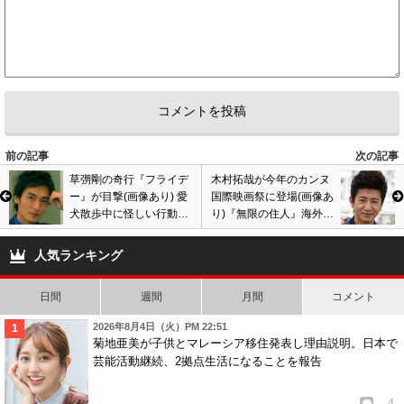
前の記事
次の記事
草彅剛の奇行『フライデ
木村拓哉が今年のカンヌ
ー』が目撃(画像あり) 愛
国際映画祭に登場(画像あ
犬散歩中に怪しい行動?
り)『無限の住人』海外の
SMAP解散の影響? 本人
評価は上々? 外国人記者
は仕事に前向きも…
サイン殺到報道も真相
人気ランキング
は…
日間
週間
月間
コメント
2026年8月4日（火）PM 22:51
菊地亜美が子供とマレーシア移住発表し理由説明。日本で
芸能活動継続、2拠点生活になることを報告
4