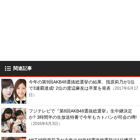
関連記事
今年の第9回AKB48選抜総選挙の結果、指原莉乃が1位
で3連覇達成! 2位の渡辺麻友は卒業を発表
（2017年6月17
日）
フジテレビで『第8回AKB48選抜総選挙』生中継決定
か? 3時間半の生放送特番で今年もカトパンが司会の噂!
（2016年6月3日）
HKT48指原莉乃が今年のAKB48選抜総選挙で1位獲得＆