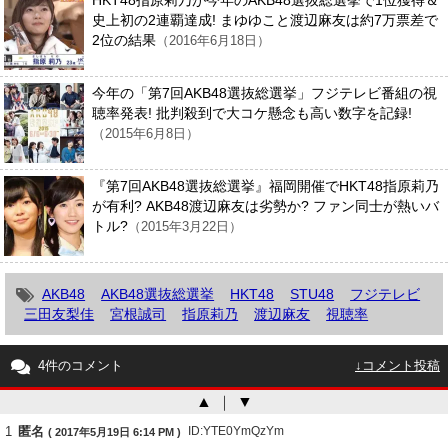
史上初の2連覇達成! まゆゆこと渡辺麻友は約7万票差で
2位の結果
（2016年6月18日）
今年の「第7回AKB48選抜総選挙」フジテレビ番組の視
聴率発表! 批判殺到で大コケ懸念も高い数字を記録!
（2015年6月8日）
『第7回AKB48選抜総選挙』福岡開催でHKT48指原莉乃
が有利? AKB48渡辺麻友は劣勢か? ファン同士が熱いバ
トル?
（2015年3月22日）
AKB48
AKB48選抜総選挙
HKT48
STU48
フジテレビ
三田友梨佳
宮根誠司
指原莉乃
渡辺麻友
視聴率
4件のコメント
↓コメント投稿
▲
｜
▼
1
匿名
ID:YTE0YmQzYm
( 2017年5月19日 6:14 PM )