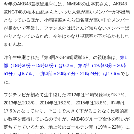
今年のAKB48選抜総選挙には、NMB48の山本彩さん、AKB48
兼NGT48の柏木由紀さんといった人気が高いメンバーが不出馬
となっているほか、小嶋陽菜さんら知名度が高い中心メンバー
が相次いで卒業し、ファン以外はほとんど知らないメンバーば
かりとなっているため、今年はかなり視聴率が下がるかもしれ
ませんね。
昨年生中継された『第8回AKB48総選挙SP』の視聴率は、
第1
部（18時30分～19時00分）は6.2％、第2部（19時00分～20時
51分）は8.7％、（第3部＝20時51分～21時24分）は17.6％
でし
た。
フジテレビが初めて生中継した2012年は平均視聴率が18.7％、
2013年は20.3％、2014年は16.2％、2015年は18.8％、昨年は
17.6％となっており、そこまで大きく下がることなく比較的高
い数字を獲得しているのですが、AKB48グループ全体の勢いが
落ちてきているため、地上波のゴールデン帯（19時～22時）に