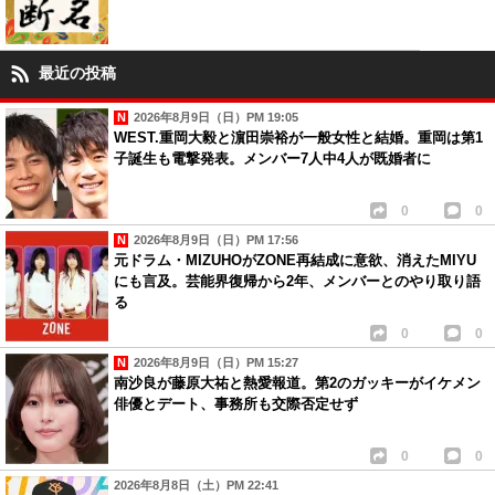
最近の投稿
2026年8月9日（日）PM 19:05
WEST.重岡大毅と濵田崇裕が一般女性と結婚。重岡は第1
子誕生も電撃発表。メンバー7人中4人が既婚者に
0
0
2026年8月9日（日）PM 17:56
元ドラム・MIZUHOがZONE再結成に意欲、消えたMIYU
にも言及。芸能界復帰から2年、メンバーとのやり取り語
る
0
0
2026年8月9日（日）PM 15:27
南沙良が藤原大祐と熱愛報道。第2のガッキーがイケメン
俳優とデート、事務所も交際否定せず
0
0
2026年8月8日（土）PM 22:41