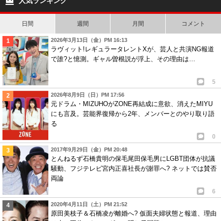
人気ランキング
日間
週間
月間
コメント
2026年3月13日（金）PM 16:13
ラヴィット!レギュラータレントXが、芸人と共演NG報道
で誰?と憶測。ギャル曽根説が浮上、その理由は…
5
2026年8月9日（日）PM 17:56
元ドラム・MIZUHOがZONE再結成に意欲、消えたMIYU
にも言及。芸能界復帰から2年、メンバーとのやり取り語
る
0
2017年9月29日（金）PM 20:48
とんねるず石橋貴明の保毛尾田保毛男にLGBT団体が抗議
騒動、フジテレビ宮内正喜社長が謝罪へ? ネットでは賛否
両論
6
2020年4月11日（土）PM 21:52
原田美枝子＆石橋凌が離婚へ? 仮面夫婦状態と報道、理由