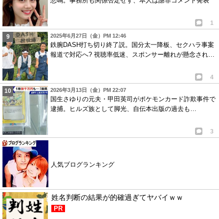
悲鳴。事務所も関係否定せず、本人は謝罪コメント発表
1
2025年6月27日（金）PM 12:46
鉄腕DASH打ち切り終了説。国分太一降板、セクハラ事案
報道で対応へ? 視聴率低迷、スポンサー離れが懸念され…
4
2026年3月13日（金）PM 22:07
国生さゆりの元夫・甲田英司がポケモンカード詐欺事件で
逮捕。ヒルズ族として脚光、自伝本出版の過去も…
3
人気ブログランキング
姓名判断の結果が的確過ぎてヤバイｗｗ
PR