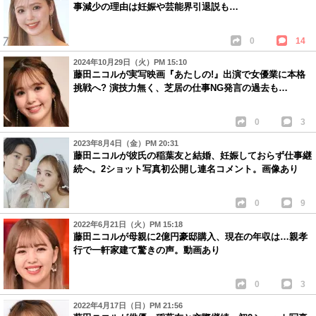
事減少の理由は妊娠や芸能界引退説も…
0
14
2024年10月29日（火）PM 15:10
藤田ニコルが実写映画『あたしの!』出演で女優業に本格
挑戦へ? 演技力無く、芝居の仕事NG発言の過去も…
0
3
2023年8月4日（金）PM 20:31
藤田ニコルが彼氏の稲葉友と結婚、妊娠しておらず仕事継
続へ。2ショット写真初公開し連名コメント。画像あり
0
9
2022年6月21日（火）PM 15:18
藤田ニコルが母親に2億円豪邸購入、現在の年収は…親孝
行で一軒家建て驚きの声。動画あり
0
3
2022年4月17日（日）PM 21:56