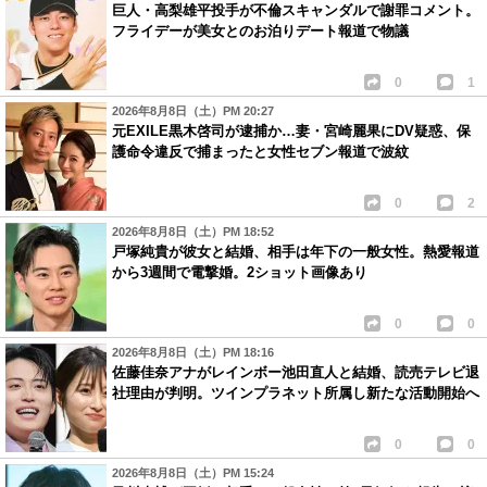
巨人・高梨雄平投手が不倫スキャンダルで謝罪コメント。
フライデーが美女とのお泊りデート報道で物議
0
1
2026年8月8日（土）PM 20:27
元EXILE黒木啓司が逮捕か…妻・宮崎麗果にDV疑惑、保
護命令違反で捕まったと女性セブン報道で波紋
0
2
2026年8月8日（土）PM 18:52
戸塚純貴が彼女と結婚、相手は年下の一般女性。熱愛報道
から3週間で電撃婚。2ショット画像あり
0
0
2026年8月8日（土）PM 18:16
佐藤佳奈アナがレインボー池田直人と結婚、読売テレビ退
社理由が判明。ツインプラネット所属し新たな活動開始へ
0
0
2026年8月8日（土）PM 15:24