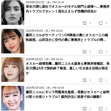
2020年5月27日（水）PM 16:41
長谷川潤ら退社でオスカーのモデル部門も崩壊へ…事務所
内トラブルでタレント流出止まらず危機的状況か
0
9
2020年5月4日（月）PM 19:52
藤田ニコルがサーティワンCM降板の裏にオスカーとの確
執疑惑。山田涼介に交代の裏に事務所とトラブルの噂…
0
3
2020年4月2日（木）PM 15:42
オスカー崩壊危機…藤田ニコル＆森泉も事務所移籍説、長
谷川潤は4月で契約終了報道。激しい引き抜き合戦が発生
か
0
1
2020年2月19日（水）PM 16:05
藤田ニコルにギャラ問題発生疑惑…母親がオスカーと給料
の取り分巡りトラブル? 裁判沙汰に発展寸前の騒動?
0
2