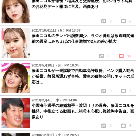
藤田ニコルが俳優・稲葉友と交際継続、初2ショット写真
のお花見デート報道に言及。画像あり
0
6
2021年10月11日（月）PM 18:37
藤田ニコルのテレビ出演数減少、ラジオ番組は放送時間短
縮の異変…みちょぱの仕事激増で2人の差が拡大
0
12
2021年5月10日（月）PM 18:34
藤田ニコルが一発試験で自動車免許取得、ベンツ購入動画
が反響。教習所通わず合格、愛車の価格公開しネットの反
応は…
0
2
2021年2月4日（木）PM 14:06
小園海斗選手の結婚相手・渡辺リサの過去。藤田ニコルを
挑発、中指立てる動画も…祖母も心配し複雑胸中告白。画
像あり
0
5
2020年12月1日（火）PM 20:53