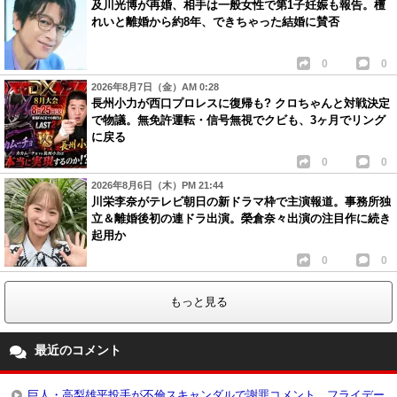
及川光博が再婚、相手は一般女性で第1子妊娠も報告。檀
れいと離婚から約8年、できちゃった結婚に賛否
0
0
2026年8月7日（金）AM 0:28
長州小力が西口プロレスに復帰も? クロちゃんと対戦決定
で物議。無免許運転・信号無視でクビも、3ヶ月でリング
に戻る
0
0
2026年8月6日（木）PM 21:44
川栄李奈がテレビ朝日の新ドラマ枠で主演報道。事務所独
立＆離婚後初の連ドラ出演。榮倉奈々出演の注目作に続き
起用か
0
0
もっと見る
最近のコメント
巨人・高梨雄平投手が不倫スキャンダルで謝罪コメント。フライデー