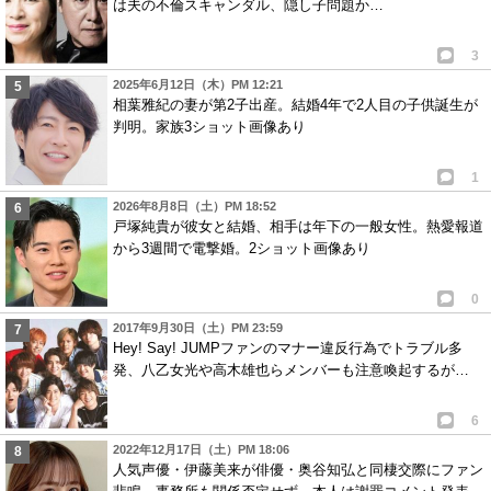
は夫の不倫スキャンダル、隠し子問題か…
3
2025年6月12日（木）PM 12:21
相葉雅紀の妻が第2子出産。結婚4年で2人目の子供誕生が
判明。家族3ショット画像あり
1
2026年8月8日（土）PM 18:52
戸塚純貴が彼女と結婚、相手は年下の一般女性。熱愛報道
から3週間で電撃婚。2ショット画像あり
0
2017年9月30日（土）PM 23:59
Hey! Say! JUMPファンのマナー違反行為でトラブル多
発、八乙女光や高木雄也らメンバーも注意喚起するが…
6
2022年12月17日（土）PM 18:06
人気声優・伊藤美来が俳優・奥谷知弘と同棲交際にファン