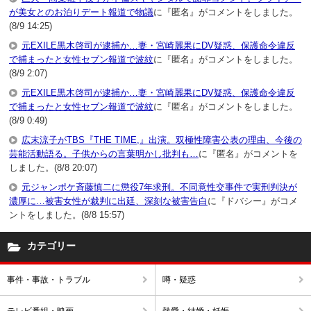
が美女とのお泊りデート報道で物議
に『匿名』がコメントをしました。
(8/9 14:25)
元EXILE黒木啓司が逮捕か…妻・宮崎麗果にDV疑惑、保護命令違反
で捕まったと女性セブン報道で波紋
に『匿名』がコメントをしました。
(8/9 2:07)
元EXILE黒木啓司が逮捕か…妻・宮崎麗果にDV疑惑、保護命令違反
で捕まったと女性セブン報道で波紋
に『匿名』がコメントをしました。
(8/9 0:49)
広末涼子がTBS『THE TIME,』出演。双極性障害公表の理由、今後の
芸能活動語る。子供からの言葉明かし批判も…
に『匿名』がコメントを
しました。(8/8 20:07)
元ジャンポケ斉藤慎二に懲役7年求刑。不同意性交事件で実刑判決が
濃厚に…被害女性が裁判に出廷、深刻な被害告白
に『ドバシー』がコメ
ントをしました。(8/8 15:57)
カテゴリー
事件・事故・トラブル
噂・疑惑
テレビ番組・映画
熱愛・結婚・妊娠