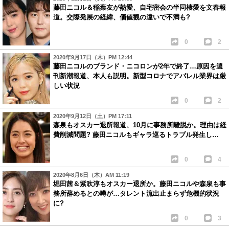
藤田ニコル＆稲葉友が熱愛、自宅密会の半同棲愛を文春報
道。交際発展の経緯、価値観の違いで不満も?
0
2
2020年9月17日（木）PM 12:44
藤田ニコルのブランド・ニコロンが2年で終了…原因を週
刊新潮報道、本人も説明。新型コロナでアパレル業界は厳
しい状況
0
2
2020年9月12日（土）PM 17:11
森泉もオスカー退所報道、10月に事務所離脱か。理由は経
費削減問題? 藤田ニコルもギャラ巡るトラブル発生し…
0
4
2020年8月6日（木）AM 11:19
堀田茜＆紫吹淳もオスカー退所か。藤田ニコルや森泉も事
務所辞めるとの噂が…タレント流出止まらず危機的状況
に?
0
3