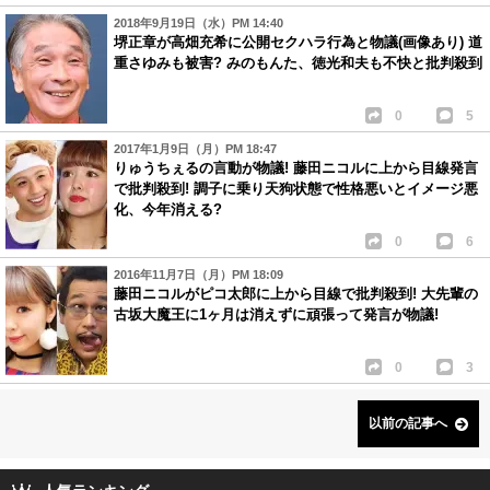
2018年9月19日（水）PM 14:40
堺正章が高畑充希に公開セクハラ行為と物議(画像あり) 道
重さゆみも被害? みのもんた、徳光和夫も不快と批判殺到
0
5
2017年1月9日（月）PM 18:47
りゅうちぇるの言動が物議! 藤田ニコルに上から目線発言
で批判殺到! 調子に乗り天狗状態で性格悪いとイメージ悪
化、今年消える?
0
6
2016年11月7日（月）PM 18:09
藤田ニコルがピコ太郎に上から目線で批判殺到! 大先輩の
古坂大魔王に1ヶ月は消えずに頑張って発言が物議!
0
3
以前の記事へ