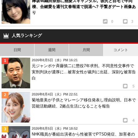
欅坂46織田奈那に熱愛スキャンダル。彼氏と自宅で半同
棲、合鍵愛を週刊文春報道で脱退へ? 手繋ぎデート画像あ
り
0
3
人気ランキング
日間
週間
月間
コメント
2026年8月5日（水）PM 16:21
元ジャンポケ斉藤慎二に懲役7年求刑。不同意性交事件で
実刑判決が濃厚に…被害女性が裁判に出廷、深刻な被害告
白
5
2026年8月4日（火）PM 22:51
菊地亜美が子供とマレーシア移住発表し理由説明。日本で
芸能活動継続、2拠点生活になることを報告
4
2026年8月5日（水）PM 18:52
NHK職員が番組出演者から性被害でPTSD発症、加害者の