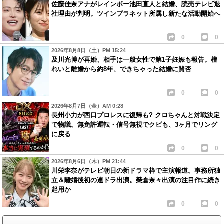
佐藤佳奈アナがレインボー池田直人と結婚、読売テレビ退
社理由が判明。ツインプラネット所属し新たな活動開始へ
0
0
2026年8月8日（土）PM 15:24
及川光博が再婚、相手は一般女性で第1子妊娠も報告。檀
れいと離婚から約8年、できちゃった結婚に賛否
0
0
2026年8月7日（金）AM 0:28
長州小力が西口プロレスに復帰も? クロちゃんと対戦決定
で物議。無免許運転・信号無視でクビも、3ヶ月でリング
に戻る
0
0
2026年8月6日（木）PM 21:44
川栄李奈がテレビ朝日の新ドラマ枠で主演報道。事務所独
立＆離婚後初の連ドラ出演。榮倉奈々出演の注目作に続き
起用か
0
0