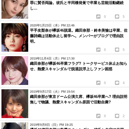
罪に賛否両論。彼氏と半同棲発覚で卒業も芸能活動継続
し…
0
5
2020年1月23日（木）PM 22:46
平手友梨奈が欅坂46脱退。織田奈那・鈴本美愉は卒業、佐
藤詩織は活動休止し留学へ。メンバーがブログで理由説
明。
0
5
2019年11月4日（月）PM 17:30
織田奈那が欅坂46卒業フラグ? トークサービス休止お知ら
せ、熱愛スキャンダルで脱退説浮上しファン困惑
0
4
2019年9月17日（火）PM 19:54
織田奈那が東京ドーム公演欠席、欅坂46卒業へ? 理由説明
無しで物議、熱愛スキャンダル原因で活動自粛?
0
2
2019年9月8日（日）PM 19:25