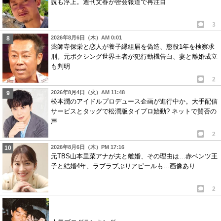
説も浮上。週刊文春が密会報道で再注目
3
2026年8月6日（木）AM 0:01
薬師寺保栄と恋人が養子縁組届を偽造、懲役1年を検察求
刑。元ボクシング世界王者が犯行動機告白、妻と離婚成立
も判明
2
2026年8月4日（火）AM 11:48
松本潤のアイドルプロデュース企画が進行中か。大手配信
サービスとタッグで松潤版タイプロ始動? ネットで賛否の
声
2
2026年8月6日（木）PM 17:16
元TBS山本里菜アナが夫と離婚、その理由は…赤ベンツ王
子と結婚4年、ラブラブぶりアピールも…画像あり
2