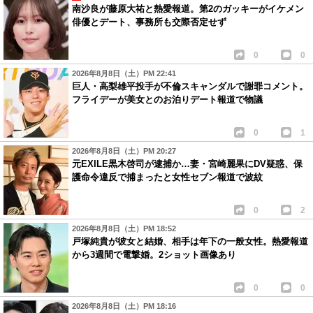
南沙良が藤原大祐と熱愛報道。第2のガッキーがイケメン
俳優とデート、事務所も交際否定せず
0
0
2026年8月8日（土）PM 22:41
巨人・高梨雄平投手が不倫スキャンダルで謝罪コメント。
フライデーが美女とのお泊りデート報道で物議
0
1
2026年8月8日（土）PM 20:27
元EXILE黒木啓司が逮捕か…妻・宮崎麗果にDV疑惑、保
護命令違反で捕まったと女性セブン報道で波紋
0
2
2026年8月8日（土）PM 18:52
戸塚純貴が彼女と結婚、相手は年下の一般女性。熱愛報道
から3週間で電撃婚。2ショット画像あり
0
0
2026年8月8日（土）PM 18:16