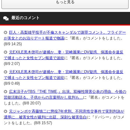
もっと見る
最近のコメント
巨人・高梨雄平投手が不倫スキャンダルで謝罪コメント。フライデー
が美女とのお泊りデート報道で物議
に『匿名』がコメントをしました。
(8/9 14:25)
元EXILE黒木啓司が逮捕か…妻・宮崎麗果にDV疑惑、保護命令違反
で捕まったと女性セブン報道で波紋
に『匿名』がコメントをしました。
(8/9 2:07)
元EXILE黒木啓司が逮捕か…妻・宮崎麗果にDV疑惑、保護命令違反
で捕まったと女性セブン報道で波紋
に『匿名』がコメントをしました。
(8/9 0:49)
広末涼子がTBS『THE TIME,』出演。双極性障害公表の理由、今後の
芸能活動語る。子供からの言葉明かし批判も…
に『匿名』がコメントを
しました。(8/8 20:07)
元ジャンポケ斉藤慎二に懲役7年求刑。不同意性交事件で実刑判決が
濃厚に…被害女性が裁判に出廷、深刻な被害告白
に『ドバシー』がコメ
ントをしました。(8/8 15:57)