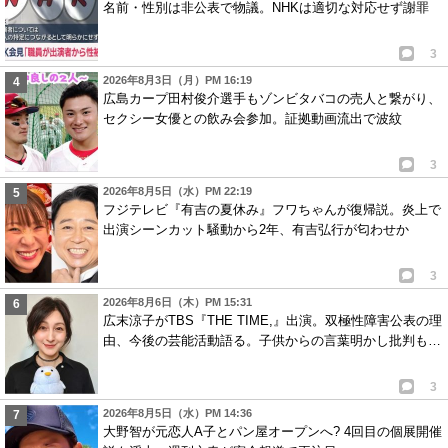
名前・性別は非公表で物議。NHKは適切な対応せず謝罪
3
2026年8月3日（月）PM 16:19
広島カープ田村俊介選手もゾンビタバコの売人と繋がり、
セクシー女優との飲み会参加。証拠動画流出で波紋
3
2026年8月5日（水）PM 22:19
フジテレビ『有吉の夏休み』フワちゃんが復帰説。炎上で
出演シーンカット騒動から2年、有吉弘行が匂わせか
3
2026年8月6日（木）PM 15:31
広末涼子がTBS『THE TIME,』出演。双極性障害公表の理
由、今後の芸能活動語る。子供からの言葉明かし批判も…
3
2026年8月5日（水）PM 14:36
大野智が元恋人A子とパン屋オープンへ? 4回目の個展開催