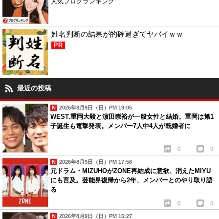
人気ブログランキング
姓名判断の結果が的確過ぎてヤバイｗｗ
PR
最近の投稿
2026年8月9日（日）PM 19:05
WEST.重岡大毅と濵田崇裕が一般女性と結婚。重岡は第1
子誕生も電撃発表。メンバー7人中4人が既婚者に
0
0
2026年8月9日（日）PM 17:56
元ドラム・MIZUHOがZONE再結成に意欲、消えたMIYU
にも言及。芸能界復帰から2年、メンバーとのやり取り語
る
0
0
2026年8月9日（日）PM 15:27