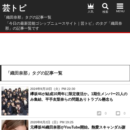
芸トピ
人気
「織田奈那」タグの記事一覧
「今日の最新芸能ゴシップニュースサイト｜芸トピ」のタグ「織田奈
那」の記事一覧です
「織田奈那」タグの記事一覧
2024年9月10日（火）PM 22:30
欅坂46が結成10周年に限定復活か。1期生メンバー21人の
み集結、平手友梨奈らの問題ありトラブル懸念も
0
0
2020年8月2日（日）PM 19:25
元欅坂46織田奈那がYouTube開始。熱愛スキャンダル謝