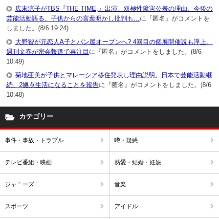
広末涼子がTBS『THE TIME,』出演。双極性障害公表の理由、今後の
芸能活動語る。子供からの言葉明かし批判も…
に『匿名』がコメントを
しました。(8/6 19:24)
大野智が元恋人A子とパン屋オープンへ? 4回目の個展開催説も浮上。
週刊文春が密会報道で再注目
に『匿名』がコメントをしました。(8/6
10:49)
菊地亜美が子供とマレーシア移住発表し理由説明。日本で芸能活動継
続、2拠点生活になることを報告
に『匿名』がコメントをしました。(8/6
10:48)
カテゴリー
事件・事故・トラブル
噂・疑惑
テレビ番組・映画
熱愛・結婚・妊娠
ジャニーズ
音楽
スポーツ
アイドル