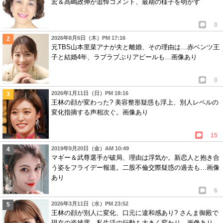
宏＆髙嶋政伸が追悼コメント、最期の様子を明かす
0
2026年8月6日（木）PM 17:16
元TBS山本里菜アナが夫と離婚、その理由は…赤ベンツ王
子と結婚4年、ラブラブぶりアピールも…画像あり
0
2026年1月11日（日）PM 18:16
王林の顔が変わった? 美容整形疑惑も浮上、別人レベルの
変化指摘する声相次ぐ。画像あり
15
2019年9月20日（金）AM 10:49
マギー＆武尊選手が破局、理由は浮気か。新恋人と抱き合
う姿をフライデー報道。二股不倫交際疑惑の過去も…画像
あり
6
2026年3月11日（水）PM 23:52
王林の顔が別人に変化、口元に違和感あり? さんま御殿で
現在の姿披露、私生活の行動も大きく変わり…画像あり