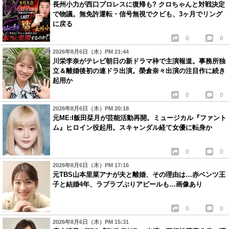
長州小力が西口プロレスに復帰も? クロちゃんと対戦決定
で物議。無免許運転・信号無視でクビも、3ヶ月でリング
に戻る
0
0
2026年8月6日（木）PM 21:44
川栄李奈がテレビ朝日の新ドラマ枠で主演報道。事務所独
立＆離婚後初の連ドラ出演。榮倉奈々出演の注目作に続き
起用か
0
0
2026年8月6日（木）PM 20:18
元ME:I飯田栞月が芸能活動再開。ミュージカル『ファント
ム』ヒロイン役起用。スキャンダル経て女優に転身か
0
0
2026年8月6日（木）PM 17:16
元TBS山本里菜アナが夫と離婚、その理由は…赤ベンツ王
子と結婚4年、ラブラブぶりアピールも…画像あり
0
0
2026年8月6日（木）PM 15:31