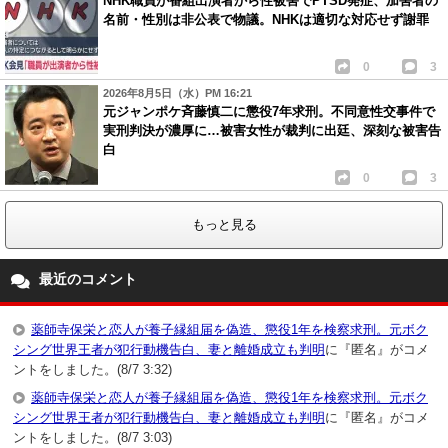
NHK職員が番組出演者から性被害でPTSD発症、加害者の
名前・性別は非公表で物議。NHKは適切な対応せず謝罪
0
3
2026年8月5日（水）PM 16:21
元ジャンポケ斉藤慎二に懲役7年求刑。不同意性交事件で
実刑判決が濃厚に…被害女性が裁判に出廷、深刻な被害告
白
0
3
もっと見る
最近のコメント
薬師寺保栄と恋人が養子縁組届を偽造、懲役1年を検察求刑。元ボク
シング世界王者が犯行動機告白、妻と離婚成立も判明
に『匿名』がコメ
ントをしました。(8/7 3:32)
薬師寺保栄と恋人が養子縁組届を偽造、懲役1年を検察求刑。元ボク
シング世界王者が犯行動機告白、妻と離婚成立も判明
に『匿名』がコメ
ントをしました。(8/7 3:03)