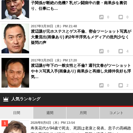
子関係が断絶の危機? 乳ガン闘病中の妻・南果歩を裏切
り、仕事にも…
0
0
2017年3月30日（木）PM 21:48
渡辺謙が元ホステスとゲス不倫、密会ツーショット写真が
大量流出(画像あり) 約2年半浮気もメディアの批判少なく
疑問の声
0
4
2017年3月29日（水）PM 17:20
渡辺謙が年下の一般女性と不倫? 週刊文春がツーショット
やキス写真入手(画像あり) 南果歩と再婚し夫婦仲良好も浮
気…
0
2
人気ランキング
日間
週間
月間
コメント
2026年8月6日（木）PM 13:54
寿美花代が94歳で死去、死因は老衰と発表。息子の髙嶋政