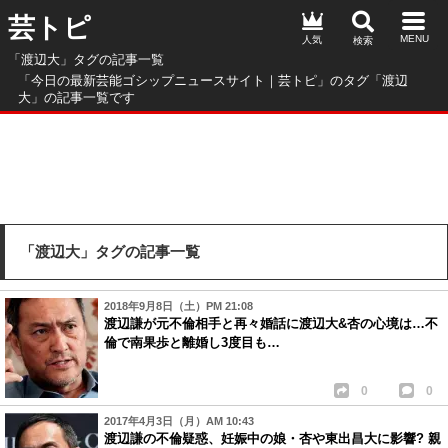
芸トピ
人気
「渡辺大」タグの記事一覧
「今日の最新芸能ゴシップニュースサイト｜芸トピ」のタグ「渡辺
大」の記事一覧です
「渡辺大」タグの記事一覧
2018年9月8日（土）PM 21:08
渡辺謙が元不倫相手と再々婚話に渡辺大&杏の心境は…不
倫で南果歩と離婚し3度目も…
0
0
2017年4月3日（月）AM 10:43
渡辺謙の不倫疑惑、妊娠中の娘・杏や東出昌大に影響? 親