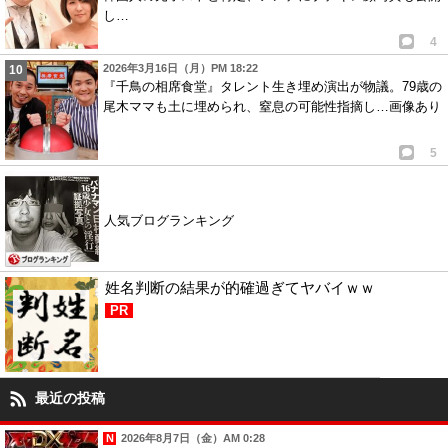
し…
4
2026年3月16日（月）PM 18:22
『千鳥の相席食堂』タレント生き埋め演出が物議。79歳の
尾木ママも土に埋められ、窒息の可能性指摘し…画像あり
5
人気ブログランキング
姓名判断の結果が的確過ぎてヤバイｗｗ
PR
最近の投稿
2026年8月7日（金）AM 0:28