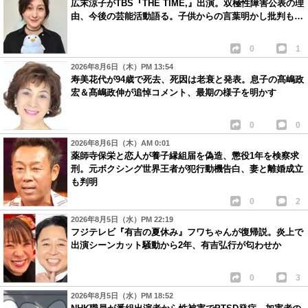
広末涼子がTBS『THE TIME,』出演。双極性障害公表の理
由、今後の芸能活動語る。子供からの言葉明かし批判も…
0
1
2026年8月6日（木）PM 13:54
寿美花代が94歳で死去、死因は老衰と発表。息子の髙嶋政
宏＆髙嶋政伸が追悼コメント、最期の様子を明かす
0
0
2026年8月6日（木）AM 0:01
薬師寺保栄と恋人が養子縁組届を偽造、懲役1年を検察求
刑。元ボクシング世界王者が犯行動機告白、妻と離婚成立
も判明
0
2
2026年8月5日（水）PM 22:19
フジテレビ『有吉の夏休み』フワちゃんが復帰説。炎上で
出演シーンカット騒動から2年、有吉弘行が匂わせか
0
3
2026年8月5日（水）PM 18:52