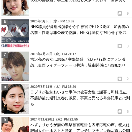
9
2026年8月5日（水）PM 18:52
NHK職員が番組出演者から性被害でPTSD発症、加害者の
名前・性別は非公表で物議。NHKは適切な対応せず謝罪
3
2018年7月20日（金）PM 21:17
吉沢亮の彼女は志保? 交際疑惑、匂わせ行為にファン激
怒…仮面ライダーフォーゼ共演し親密関係に? 画像あり
2
2022年8月11日（木）PM 15:20
ラブリが強制わいせつ事件の被害女性に謝罪し和解成立。
不起訴後に週刊文春に激怒、事実と異なる卑劣記事と批判
も…
5
2024年11月20日（水）PM 22:55
へずまりゅうが妻の襲撃被害報告も因果応報の声。犯人は
韓国人の元ホストと特定、アンチにブチギレ顔写真も公開