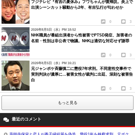
フジテレビ『有吉の夏休み』フワちゃんが復帰説。炎上で
出演シーンカット騒動から2年、有吉弘行が匂わせか
0
3
2026年8月5日（水）PM 18:52
NHK職員が番組出演者から性被害でPTSD発症、加害者の
名前・性別は非公表で物議。NHKは適切な対応せず謝罪
0
3
2026年8月5日（水）PM 16:21
元ジャンポケ斉藤慎二に懲役7年求刑。不同意性交事件で
実刑判決が濃厚に…被害女性が裁判に出廷、深刻な被害告
白
0
3
もっと見る
最近のコメント
薬師寺保栄と恋人が養子縁組届を偽造、懲役1年を検察求刑。元ボク