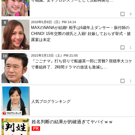
り物議。女子プロレスラーとして活動再開も…
9
2016年5月8日（日）PM 14:14
MAXのNANAが結婚! 相手は6歳年上ダンサー・振付師の
CHINO! 15年交際の彼氏と入籍! 妊娠しておらず挙式・披
露宴は未定
1
2021年3月13日（土）PM 21:55
『ごごナマ』打ち切りで船越英一郎に苦難? 視聴率大コケ
で番組終了、2時間ドラマの放送も激減し…
1
人気ブログランキング
姓名判断の結果が的確過ぎてヤバイｗｗ
PR