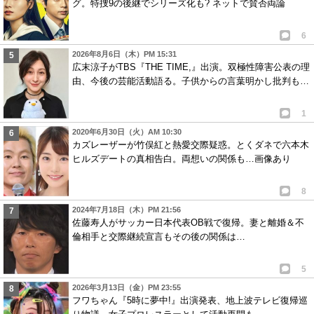
グ。特捜9の後継でシリーズ化も? ネットで賛否両論
6
2026年8月6日（木）PM 15:31
広末涼子がTBS『THE TIME,』出演。双極性障害公表の理
由、今後の芸能活動語る。子供からの言葉明かし批判も…
1
2020年6月30日（火）AM 10:30
カズレーザーが竹俣紅と熱愛交際疑惑。とくダネで六本木
ヒルズデートの真相告白。両想いの関係も…画像あり
8
2024年7月18日（木）PM 21:56
佐藤寿人がサッカー日本代表OB戦で復帰。妻と離婚＆不
倫相手と交際継続宣言もその後の関係は…
5
2026年3月13日（金）PM 23:55
フワちゃん『5時に夢中!』出演発表、地上波テレビ復帰巡