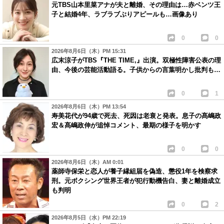
元TBS山本里菜アナが夫と離婚、その理由は…赤ベンツ王
子と結婚4年、ラブラブぶりアピールも…画像あり
0
0
2026年8月6日（木）PM 15:31
広末涼子がTBS『THE TIME,』出演。双極性障害公表の理
由、今後の芸能活動語る。子供からの言葉明かし批判も…
0
1
2026年8月6日（木）PM 13:54
寿美花代が94歳で死去、死因は老衰と発表。息子の髙嶋政
宏＆髙嶋政伸が追悼コメント、最期の様子を明かす
0
0
2026年8月6日（木）AM 0:01
薬師寺保栄と恋人が養子縁組届を偽造、懲役1年を検察求
刑。元ボクシング世界王者が犯行動機告白、妻と離婚成立
も判明
0
2
2026年8月5日（水）PM 22:19