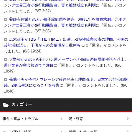
シング世界王者が犯行動機告白、妻と離婚成立も判明
に『匿名』がコメ
ントをしました。(8/7 3:32)
薬師寺保栄と恋人が養子縁組届を偽造、懲役1年を検察求刑。元ボク
シング世界王者が犯行動機告白、妻と離婚成立も判明
に『匿名』がコメ
ントをしました。(8/7 3:03)
広末涼子がTBS『THE TIME,』出演。双極性障害公表の理由、今後の
芸能活動語る。子供からの言葉明かし批判も…
に『匿名』がコメントを
しました。(8/6 19:24)
大野智が元恋人A子とパン屋オープンへ? 4回目の個展開催説も浮上。
週刊文春が密会報道で再注目
に『匿名』がコメントをしました。(8/6
10:49)
菊地亜美が子供とマレーシア移住発表し理由説明。日本で芸能活動継
続、2拠点生活になることを報告
に『匿名』がコメントをしました。(8/6
10:48)
カテゴリー
事件・事故・トラブル
噂・疑惑
テレビ番組・映画
熱愛・結婚・妊娠