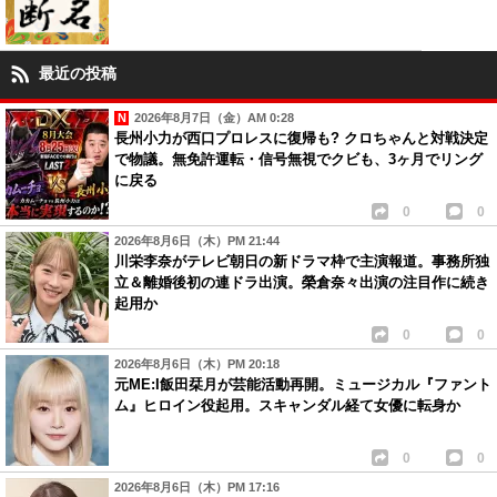
最近の投稿
2026年8月7日（金）AM 0:28
長州小力が西口プロレスに復帰も? クロちゃんと対戦決定
で物議。無免許運転・信号無視でクビも、3ヶ月でリング
に戻る
0
0
2026年8月6日（木）PM 21:44
川栄李奈がテレビ朝日の新ドラマ枠で主演報道。事務所独
立＆離婚後初の連ドラ出演。榮倉奈々出演の注目作に続き
起用か
0
0
2026年8月6日（木）PM 20:18
元ME:I飯田栞月が芸能活動再開。ミュージカル『ファント
ム』ヒロイン役起用。スキャンダル経て女優に転身か
0
0
2026年8月6日（木）PM 17:16