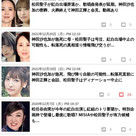
松田聖子が紅白出場辞退か、歌唱曲発表が延期。神田沙也
加の密葬、火葬終えて神田正輝と会見。動画あり
0
5
2021年12月20日（月）PM 12:10
神田沙也加が急死に母・松田聖子は号泣、紅白出場中止の
可能性も。転落死の真相巡り情報飛び交うが…
0
2
2021年12月19日（日）PM 12:08
神田沙也加が急死、飛び降り自殺の可能性…転落死直前に
神田正輝と会話、松田聖子はディナーショー中止に
0
26
2020年12月7日（月）PM 19:37
松任谷由実が今年の紅白出演し紅組のトリ要望か。特別企
画枠で登場し最後に歌唱? MISIAや松田聖子が有力候補
も…
0
8