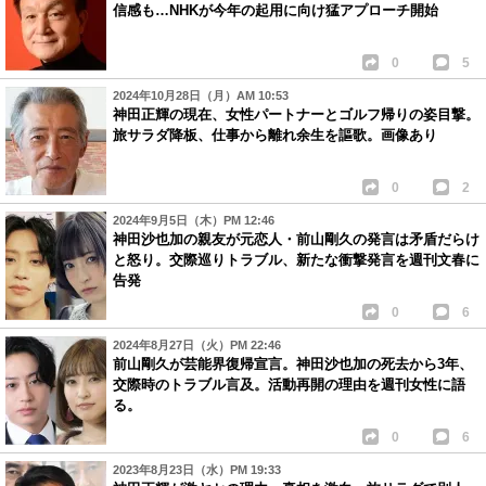
信感も…NHKが今年の起用に向け猛アプローチ開始
0
5
2024年10月28日（月）AM 10:53
神田正輝の現在、女性パートナーとゴルフ帰りの姿目撃。
旅サラダ降板、仕事から離れ余生を謳歌。画像あり
0
2
2024年9月5日（木）PM 12:46
神田沙也加の親友が元恋人・前山剛久の発言は矛盾だらけ
と怒り。交際巡りトラブル、新たな衝撃発言を週刊文春に
告発
0
6
2024年8月27日（火）PM 22:46
前山剛久が芸能界復帰宣言。神田沙也加の死去から3年、
交際時のトラブル言及。活動再開の理由を週刊女性に語
る。
0
6
2023年8月23日（水）PM 19:33