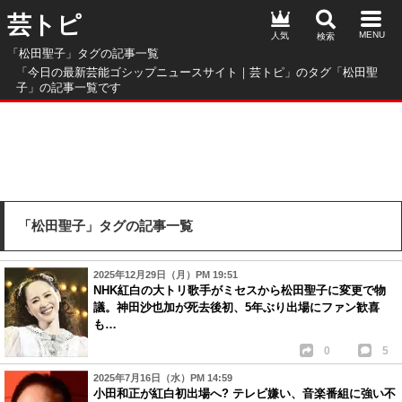
芸トピ
人気
「松田聖子」タグの記事一覧
「今日の最新芸能ゴシップニュースサイト｜芸トピ」のタグ「松田聖
子」の記事一覧です
「松田聖子」タグの記事一覧
2025年12月29日（月）PM 19:51
NHK紅白の大トリ歌手がミセスから松田聖子に変更で物
議。神田沙也加が死去後初、5年ぶり出場にファン歓喜
も…
0
5
2025年7月16日（水）PM 14:59
小田和正が紅白初出場へ? テレビ嫌い、音楽番組に強い不