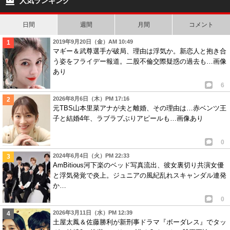
人気ランキング
日間
週間
月間
コメント
2019年9月20日（金）AM 10:49
マギー＆武尊選手が破局、理由は浮気か。新恋人と抱き合
う姿をフライデー報道。二股不倫交際疑惑の過去も…画像
あり
6
2026年8月6日（木）PM 17:16
元TBS山本里菜アナが夫と離婚、その理由は…赤ベンツ王
子と結婚4年、ラブラブぶりアピールも…画像あり
0
2024年6月4日（火）PM 22:33
AmBitious河下楽のベッド写真流出、彼女裏切り共演女優
と浮気発覚で炎上。ジュニアの風紀乱れスキャンダル連発
か…
0
2026年3月11日（水）PM 12:39
土屋太鳳＆佐藤勝利が新刑事ドラマ『ボーダレス』でタッ