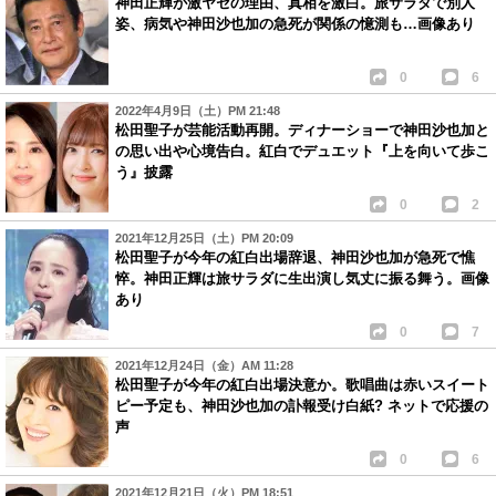
神田正輝が激ヤセの理由、真相を激白。旅サラダで別人
姿、病気や神田沙也加の急死が関係の憶測も…画像あり
0
6
2022年4月9日（土）PM 21:48
松田聖子が芸能活動再開。ディナーショーで神田沙也加と
の思い出や心境告白。紅白でデュエット『上を向いて歩こ
う』披露
0
2
2021年12月25日（土）PM 20:09
松田聖子が今年の紅白出場辞退、神田沙也加が急死で憔
悴。神田正輝は旅サラダに生出演し気丈に振る舞う。画像
あり
0
7
2021年12月24日（金）AM 11:28
松田聖子が今年の紅白出場決意か。歌唱曲は赤いスイート
ピー予定も、神田沙也加の訃報受け白紙? ネットで応援の
声
0
6
2021年12月21日（火）PM 18:51