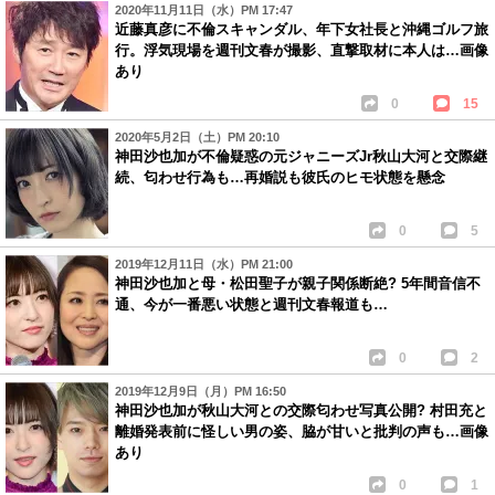
2020年11月11日（水）PM 17:47
近藤真彦に不倫スキャンダル、年下女社長と沖縄ゴルフ旅
行。浮気現場を週刊文春が撮影、直撃取材に本人は…画像
あり
0
15
2020年5月2日（土）PM 20:10
神田沙也加が不倫疑惑の元ジャニーズJr秋山大河と交際継
続、匂わせ行為も…再婚説も彼氏のヒモ状態を懸念
0
5
2019年12月11日（水）PM 21:00
神田沙也加と母・松田聖子が親子関係断絶? 5年間音信不
通、今が一番悪い状態と週刊文春報道も…
0
2
2019年12月9日（月）PM 16:50
神田沙也加が秋山大河との交際匂わせ写真公開? 村田充と
離婚発表前に怪しい男の姿、脇が甘いと批判の声も…画像
あり
0
1