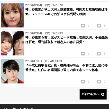
2019年12月4日（水）PM 15:30
神田沙也加が秋山大河と熱愛交際。村田充と離婚理由は浮
気? ジャニーズJr.とお泊り密会判明で物議…
0
6
2019年12月4日（水）PM 12:20
神田沙也加＆村田充がスピード離婚し理由説明。不倫疑惑
は否定、週刊誌取材で新恋人の存在発覚?
0
5
2019年4月8日（月）AM 10:33
『平成紅白歌合戦』嵐・櫻井翔が司会、令和に改元前に特
番放送。紅白の名場面振り返る内容で名シーン募集。
0
0
以前の記事へ